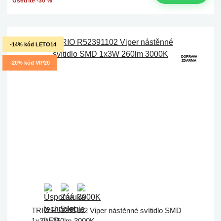
Ušetříte -30 %
-14% kód LETO14
DOPRAVA
ZDARMA
-20% kód VIP20
TRIO R52391102 Viper nástěnné svítidlo SMD
1x3W 260lm 3000K