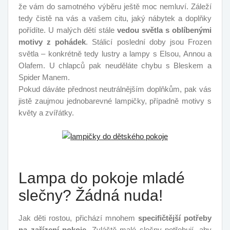
že vám do samotného výběru ještě moc nemluví. Záleží
tedy čistě na vás a vašem citu, jaký nábytek a doplňky
pořídíte. U malých dětí stále
vedou světla s oblíbenými
motivy z pohádek
. Stálicí poslední doby jsou Frozen
světla – konkrétně tedy lustry a lampy s Elsou, Annou a
Olafem. U chlapců pak neuděláte chybu s Bleskem a
Spider Manem.
Pokud dáváte přednost neutrálnějším doplňkům, pak vás
jistě zaujmou jednobarevné lampičky, případně motivy s
květy a zvířátky.
Lampa do pokoje mladé
slečny? Žádná nuda!
Jak děti rostou, přichází mnohem
specifičtější potřeby
na zařízení pokoje
. Zvláště malé slečny potřebují, aby