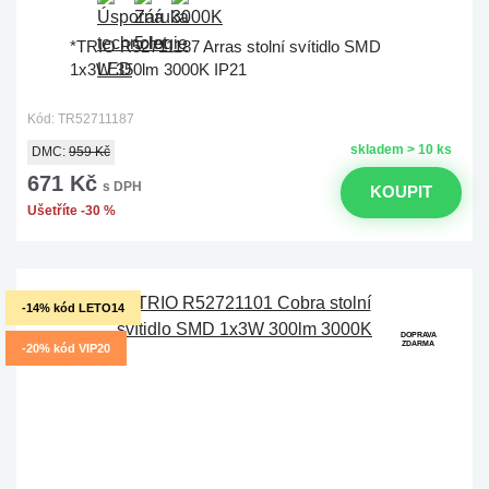
*TRIO R52711187 Arras stolní svítidlo SMD
1x3W 350lm 3000K IP21
Kód: TR52711187
skladem > 10 ks
DMC:
959 Kč
671 Kč
s DPH
KOUPIT
Ušetříte -30 %
-14% kód LETO14
DOPRAVA
ZDARMA
-20% kód VIP20