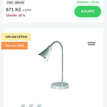
skladem > 10 ks
DMC:
959 Kč
671 Kč
s DPH
KOUPIT
Ušetříte -30 %
-14% kód LETO14
DOPRAVA
ZDARMA
-20% kód VIP20