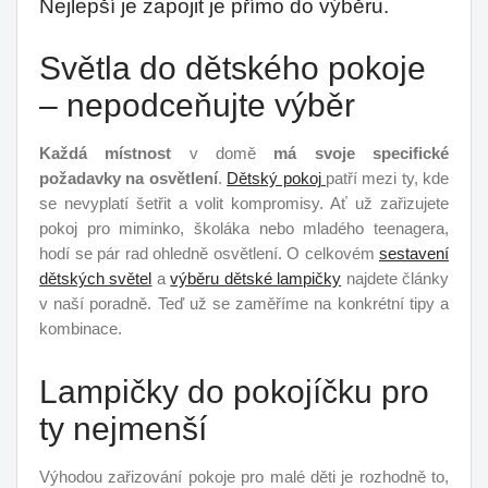
Nejlepší je zapojit je přímo do výběru.
Světla do dětského pokoje
– nepodceňujte výběr
Každá místnost
v domě
má svoje specifické
požadavky na osvětlení
.
Dětský pokoj
patří mezi ty, kde
se nevyplatí šetřit a volit kompromisy. Ať už zařizujete
pokoj pro miminko, školáka nebo mladého teenagera,
hodí se pár rad ohledně osvětlení. O celkovém
sestavení
dětských světel
a
výběru dětské lampičky
najdete články
v naší poradně. Teď už se zaměříme na konkrétní tipy a
kombinace.
Lampičky do pokojíčku pro
ty nejmenší
Výhodou zařizování pokoje pro malé děti je rozhodně to,