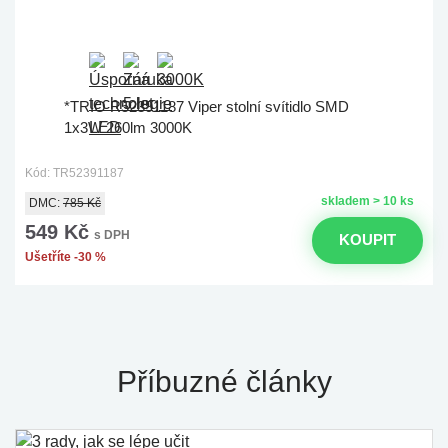
*TRIO R52391187 Viper stolní svítidlo SMD
1x3W 260lm 3000K
Kód: TR52391187
skladem > 10 ks
DMC:
785 Kč
549 Kč
s DPH
KOUPIT
Ušetříte -30 %
Příbuzné články