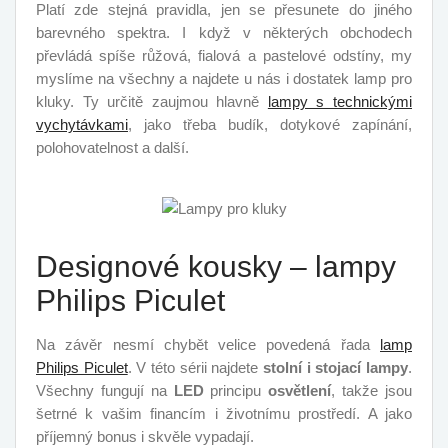
Platí zde stejná pravidla, jen se přesunete do jiného
barevného spektra. I když v některých obchodech
převládá spíše růžová, fialová a pastelové odstíny, my
myslíme na všechny a najdete u nás i dostatek lamp pro
kluky. Ty určitě zaujmou hlavně
lampy s technickými
vychytávkami
, jako třeba budík, dotykové zapínání,
polohovatelnost a další.
Designové kousky – lampy
Philips Piculet
Na závěr nesmí chybět velice povedená řada
lamp
Philips Piculet
. V této sérii najdete
stolní i stojací lampy
.
Všechny fungují na
LED
principu
osvětlení
, takže jsou
šetrné k vašim financím i životnímu prostředí. A jako
příjemný bonus i skvěle vypadají.