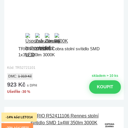
TRIO R52721101 Cobra stolní svítidlo SMD
1x3W 300lm 3000K
Kód: TR52721101
skladem > 10 ks
DMC:
1 319 Kč
923 Kč
s DPH
KOUPIT
Ušetříte -30 %
-14% kód LETO14
DOPRAVA
ZDARMA
-20% kód VIP20