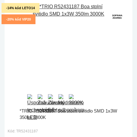
-14% kód LETO14
DOPRAVA
ZDARMA
-20% kód VIP20
*TRIO R52431187 Boa stolní svítidlo SMD 1x3W
350lm 3000K
Kód: TR52431187