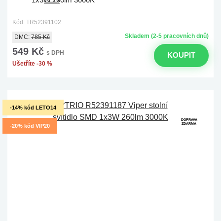
Kód: TR52391102
Skladem (2-5 pracovních dnů)
DMC:
785 Kč
549 Kč
s DPH
KOUPIT
Ušetříte -30 %
-14% kód LETO14
DOPRAVA
ZDARMA
-20% kód VIP20