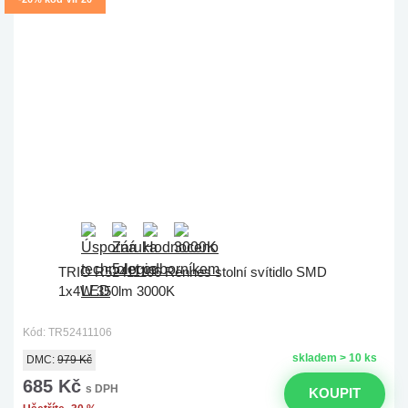
TRIO R52411106 Rennes stolní svítidlo SMD
1x4W 350lm 3000K
Kód: TR52411106
skladem > 10 ks
DMC:
979 Kč
685 Kč
s DPH
KOUPIT