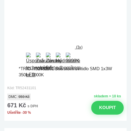
(3x)
*TRIO R52431101 Boa stolní svítidlo SMD 1x3W
350lm 3000K
Kód: TR52431101
skladem > 10 ks
DMC:
959 Kč
671 Kč
s DPH
KOUPIT
Ušetříte -30 %