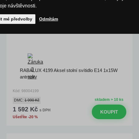
roje návštěvnosti.
it mé předvolby
Odmítám
RABALUX 4199 Aksel stolní svítidlo E14 1x15W
antracit
Kód: 98004199
skladem > 10 ks
DMC:
1 990 Kč
1 592 Kč
s DPH
KOUPIT
Ušetříte -20 %