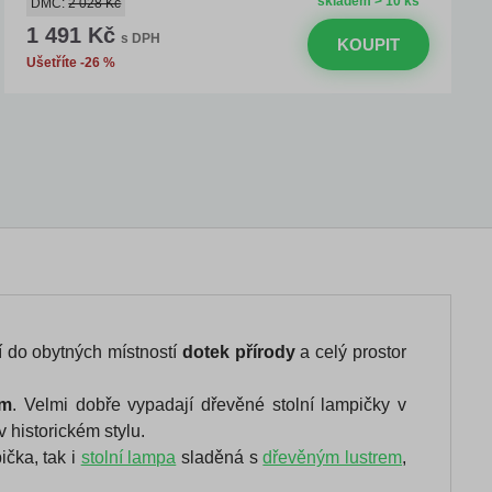
skladem > 10 ks
DMC:
2 028 Kč
1 491 Kč
s DPH
KOUPIT
Ušetříte -26 %
jí do obytných místností
dotek přírody
a celý prostor
em
. Velmi dobře vypadají dřevěné stolní lampičky v
v historickém stylu.
ička, tak i
stolní lampa
sladěná s
dřevěným lustrem
,