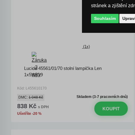
stránek a zjištění zd
Souhlasím
Uprav
(1x)
Lucide 45561/01/70 stolní lampička Len
1x5W|G9
Kód: L455610170
Skladem (3-7 pracovních dnů)
DMC:
1 048 Kč
838 Kč
s DPH
KOUPIT
Ušetříte -20 %