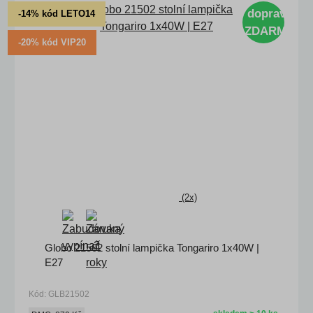
doprava
-14% kód LETO14
ZDARMA
-20% kód VIP20
(2x)
Globo 21502 stolní lampička Tongariro 1x40W |
E27
Kód: GLB21502