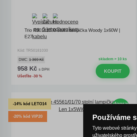
Trio R50181030 stolní lampička Woody 1x60W |
E27
Kód: TR50181030
skladem > 10 ks
DMC:
1 369 Kč
958 Kč
s DPH
KOUPIT
Ušetříte -30 %
doprava
-14% kód LETO14
ZDARMA
Používáme s
-20% kód VIP20
Tyto webové stránky 
uživatelského prost