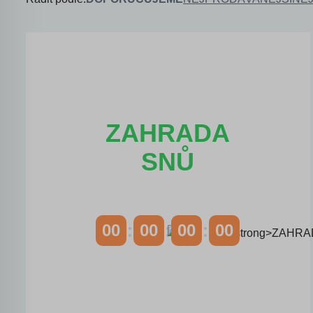
ZAHRADA
SNŮ
00
00
00
00
DNY
HODINY
MINUTY
VTEŘINY
Časově omezená
sleva 20 % na
objednávky nad 10.000 Kč