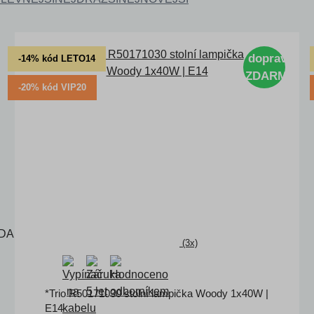
doprava
-14% kód LETO14
ZDARMA
-20% kód VIP20
(3x)
*Trio R50171030 stolní lampička Woody 1x40W |
E14