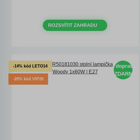
s kódem:
VIP20
ROZSVÍTIT ZAHRADU
doprava
-14% kód LETO14
ZDARMA
-20% kód VIP20