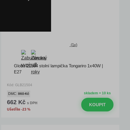
(1x)
Globo 21504 stolní lampička Tongariro 1x40W |
E27
Kód: GLB21504
skladem > 10 ks
DMC:
860 Kč
662 Kč
s DPH
KOUPIT
Ušetříte -23 %