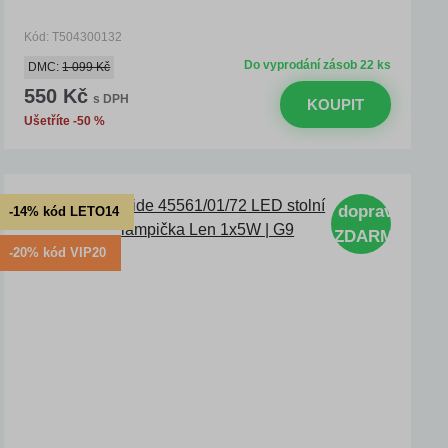
Kód: T504300132
Do vyprodání zásob 22 ks
DMC:
1 099 Kč
550 Kč
s DPH
KOUPIT
Ušetříte -50 %
doprava
-14% kód LETO14
ZDARMA
-20% kód VIP20