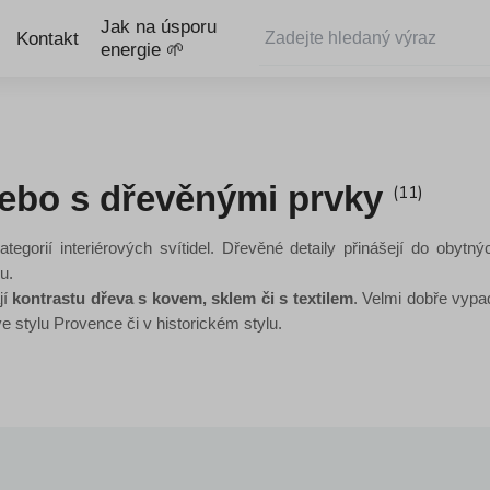
Jak na úsporu
Kontakt
energie 🌱
nebo s dřevěnými prvky
(11)
tegorií interiérových svítidel. Dřevěné detaily přinášejí do obytn
u.
jí
kontrastu dřeva s kovem, sklem či s textilem
. Velmi dobře vypad
ve stylu Provence či v historickém stylu.