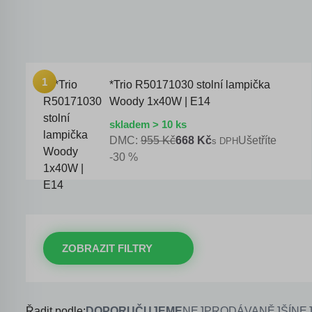
*Trio R50171030 stolní lampička
Woody 1x40W | E14
skladem > 10 ks
DMC:
955 Kč
668 Kč
Ušetříte
s DPH
-30 %
ZOBRAZIT FILTRY
Řadit podle:
DOPORUČUJEME
NEJPRODÁVANĚJŠÍ
NEJ