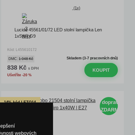
(1x)
Lucide 45561/01/72 LED stolní lampička Len
1x5W | G9
Kód: L455610172
Skladem (3-7 pracovních dnů)
DMC:
1 048 Kč
838 Kč
s DPH
KOUPIT
Ušetříte -20 %
doprava
-14% kód LETO14
ZDARMA
-20% kód VIP20
lepšení
těvnosti webových