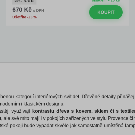
skladem > 10 ks
DMC:
870 Kč
670 Kč
s DPH
KOUPIT
Ušetříte -23 %
benou kategorií interiérových svítidel. Dřevěné detaily přináše
moderním i klasickém designu.
stěji využívají
kontrastu dřeva s kovem, sklem či s textil
u
, ale své míto mají i v pokojích zařízených ve stylu Provence či 
ntské pokoji bude vypadat skvěle jak samostatně umístěná lamp