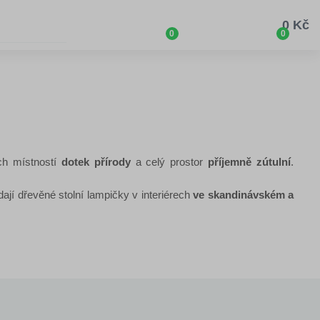
0 Kč
0
0
ých místností
dotek přírody
a celý prostor
příjemně zútulní
.
ají dřevěné stolní lampičky v interiérech
ve skandinávském a