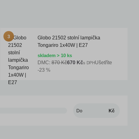
Globo 21502 stolní lampička
Tongariro 1x40W | E27
skladem > 10 ks
DMC:
870 Kč
670 Kč
Ušetříte
s DPH
-23 %
Kč