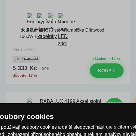
Ideal Lux 129570 stolní lampička Driftwood
1x60W|E27
Kód: I129570
skladem > 10 ks
DMC:
6 453 Kč
5 333 Kč
s DPH
KOUPIT
Ušetříte -17 %
doprava
ZDARMA
oubory cookies
používají soubory cookies a další sledovací nástroje s cílem vy
ředí, zobrazení přizpůsobeného obsahu a reklam, analýzy návš