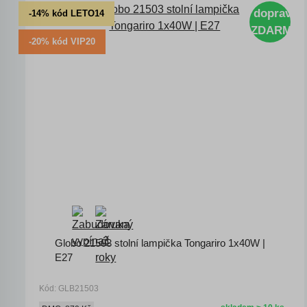
doprava
-14% kód LETO14
ZDARMA
-20% kód VIP20
Globo 21503 stolní lampička Tongariro 1x40W |
E27
Kód: GLB21503