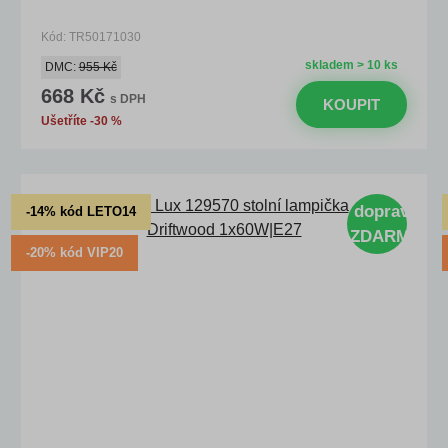
Kód: TR50171030
skladem > 10 ks
DMC:
955 Kč
668 Kč
s DPH
KOUPIT
Ušetříte -30 %
doprava
-14% kód LETO14
ZDARMA
-20% kód VIP20