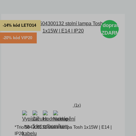
doprava
-14% kód LETO14
ZDARMA
-20% kód VIP20
(1x)
*Trio 504300132 stolní lampa Tosh 1x15W | E14 |
IP20