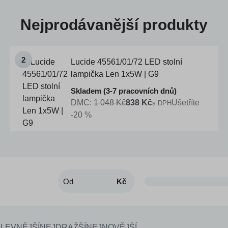
Nejprodávanější produkty
Lucide 45561/01/72 LED stolní
lampička Len 1x5W | G9
Skladem (3-7 pracovních dnů)
DMC:
1 048 Kč
838 Kč
Ušetříte
s DPH
-20 %
Kč
LEVNĚJŠÍ
NEJDRAŽŠÍ
NEJNOVĚJŠÍ