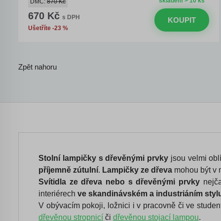
skladem > 10 ks
DMC:
870 Kč
670 Kč
s DPH
KOUPIT
Ušetříte -23 %
Zpět nahoru
Stolní lampičky s dřevěnými prvky
jsou velmi oblí
příjemně zútulní
.
Lampičky ze dřeva
mohou být v 
Svítidla ze dřeva nebo s dřevěnými prvky
nejča
interiérech
ve skandinávském a industriáním styl
V obývacím pokoji, ložnici i v pracovně či ve stude
dřevěnou stropnicí
či
dřevěnou stojací lampou
.