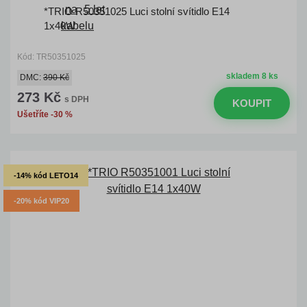
*TRIO R50351025 Luci stolní svítidlo E14
1x40W
Kód: TR50351025
skladem 8 ks
DMC:
390 Kč
273 Kč
s DPH
KOUPIT
Ušetříte -30 %
-14% kód LETO14
-20% kód VIP20