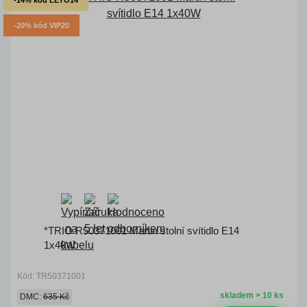
-14% kód LETO14
-20% kód VIP20
*TRIO R50371001 Martin stolní svítidlo E14
1x40W
Kód: TR50371001
skladem > 10 ks
DMC:
635 Kč