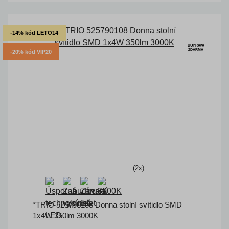
-14% kód LETO14
DOPRAVA
ZDARMA
-20% kód VIP20
(2x)
*TRIO 525790108 Donna stolní svítidlo SMD
1x4W 350lm 3000K