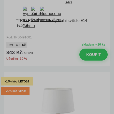
(4x)
*TRIO R50491001 Jerry stolní svítidlo E14
1x40W
Kód: TR50491001
skladem > 10 ks
DMC:
490 Kč
343 Kč
s DPH
KOUPIT
Ušetříte -30 %
-14% kód LETO14
-20% kód VIP20