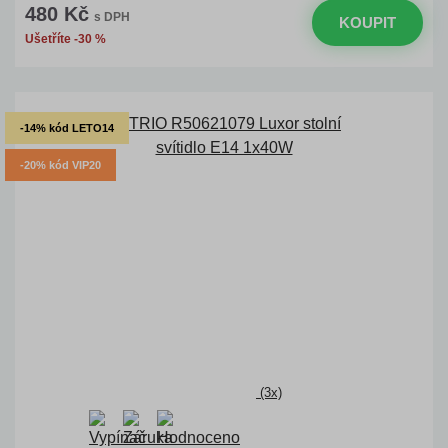
480 Kč
s DPH
KOUPIT
Ušetříte -30 %
-14% kód LETO14
-20% kód VIP20
(3x)