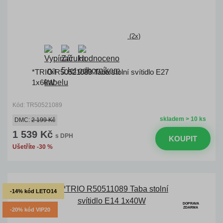
(2x)
*TRIO R50521089 Taba stolní svítidlo E27
1x60W
Kód: TR50521089
skladem > 10 ks
DMC:
2 199 Kč
1 539 Kč
s DPH
KOUPIT
Ušetříte -30 %
-14% kód LETO14
DOPRAVA
ZDARMA
-20% kód VIP20