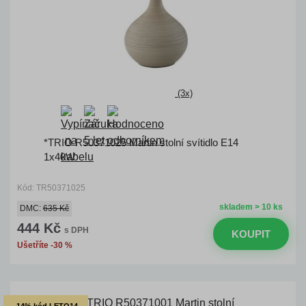
(3x)
*TRIO R50371025 Martin stolní svítidlo E14
1x40W
Kód: TR50371025
skladem > 10 ks
DMC:
635 Kč
444 Kč
s DPH
KOUPIT
Ušetříte -30 %