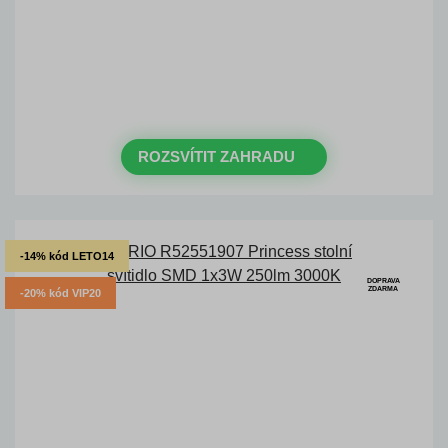
Časově omezená
sleva 20 % na
objednávky nad 10.000 Kč
s kódem:
VIP20
ROZSVÍTIT ZAHRADU
-14% kód LETO14
DOPRAVA
ZDARMA
-20% kód VIP20