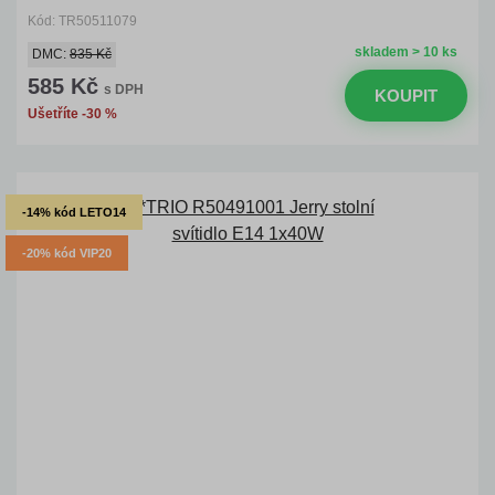
Kód: TR50511079
skladem > 10 ks
DMC:
835 Kč
585 Kč
s DPH
KOUPIT
Ušetříte -30 %
-14% kód LETO14
-20% kód VIP20