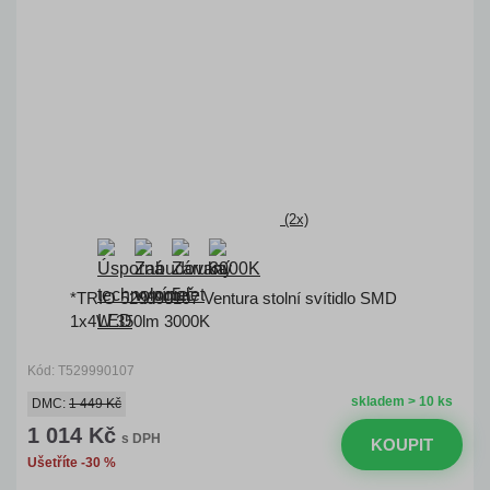
(2x)
*TRIO 529990107 Ventura stolní svítidlo SMD
1x4W 350lm 3000K
Kód: T529990107
skladem > 10 ks
DMC:
1 449 Kč
1 014 Kč
s DPH
KOUPIT
Ušetříte -30 %