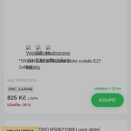
*TRIO R50631079 Luxor stolní svítidlo E27
1x60W
Kód: TR50631079
skladem > 10 ks
DMC:
1 179 Kč
825 Kč
s DPH
KOUPIT
Ušetříte -30 %