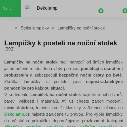
Menu
0
0
Stolní lampičky
Lampičky na noční stolek
Lampičky k posteli na noční stolek
(292)
Lampičky na noční stolek
mají narozdíl od jiných lampiček
jasně určené místo. Jsou vždy po ruce,
pomáhají s usnutím i
probuzením
a zabezpečují
bezpečné noční cesty po bytě
.
Zkrátka lampičky u postele jsou
nepostradatelnými
pomocníky pro každou situaci
.
V sortimentu
lampiček na noční stolek
najdete mnoho tvarů,
barev, velikostí i materiálů. Ať už chcete zařídit moderní,
minimalistickou, futuristickou či klasicky zařízenou ložnici, na
Dekolamp.c
z najdete zaručeně tu pravou. Pro výběr lampičky
do dětského pokojíčku doporučujeme prozkoumat kategorii