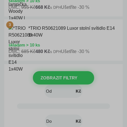
skladem > 10 ks
DMC:
955 Kč
668 Kč
Ušetříte -30 %
s DPH
*TRIO R50621089 Luxor stolní svítidlo E14
1x40W
skladem > 10 ks
DMC:
685 Kč
480 Kč
Ušetříte -30 %
s DPH
ZOBRAZIT FILTRY
Kč
Kč