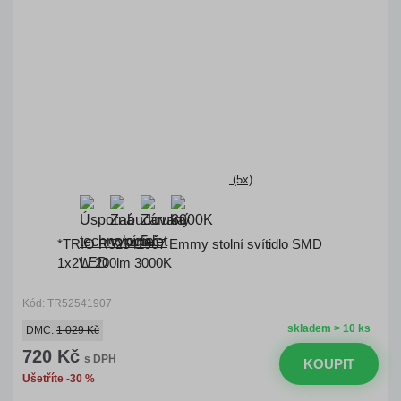
(5x)
*TRIO R52541907 Emmy stolní svítidlo SMD
1x2W 200lm 3000K
Kód: TR52541907
skladem > 10 ks
DMC:
1 029 Kč
720 Kč
s DPH
KOUPIT
Ušetříte -30 %