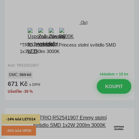
(3x)
*TRIO R52551907 Princess stolní svítidlo SMD
1x3W 250lm 3000K
Kód: TR52551907
skladem > 10 ks
DMC:
959 Kč
671 Kč
s DPH
KOUPIT
Ušetříte -30 %
-14% kód LETO14
DOPRAVA
ZDARMA
-20% kód VIP20