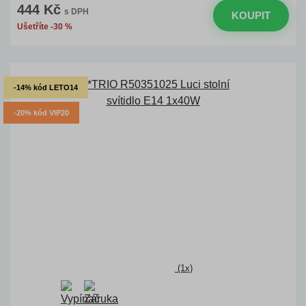
444 Kč
s DPH
KOUPIT
Ušetříte -30 %
-14% kód LETO14
-20% kód VIP20
(1x)