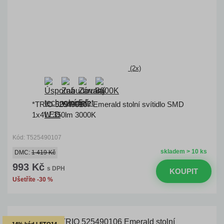
(2x)
*TRIO 525490107 Emerald stolní svítidlo SMD
1x4W 350lm 3000K
Kód: T525490107
skladem > 10 ks
DMC:
1 419 Kč
993 Kč
s DPH
KOUPIT
Ušetříte -30 %