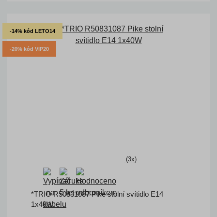
-14% kód LETO14
-20% kód VIP20
(3x)
*TRIO R50831087 Pike stolní svítidlo E14
1x40W