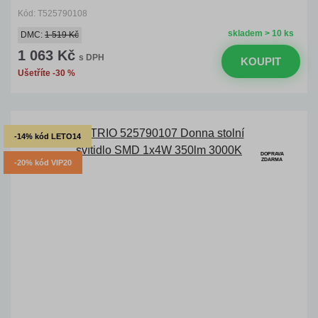
Kód: T525790108
skladem > 10 ks
DMC:
1 519 Kč
1 063 Kč
s DPH
KOUPIT
Ušetříte -30 %
-14% kód LETO14
DOPRAVA
ZDARMA
-20% kód VIP20