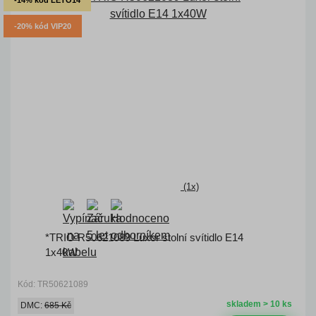
-14% kód LETO14
-20% kód VIP20
(1x)
*TRIO R50621089 Luxor stolní svítidlo E14
1x40W
Kód: TR50621089
skladem > 10 ks
DMC:
685 Kč