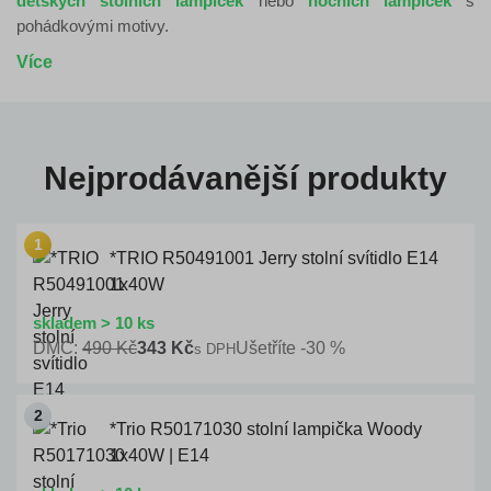
dětských stolních lampiček
nebo
nočních lampiček
s
pohádkovými motivy.
Více
Nejprodávanější produkty
*TRIO R50491001 Jerry stolní svítidlo E14
1x40W
skladem > 10 ks
DMC:
490 Kč
343 Kč
Ušetříte -30 %
s DPH
*Trio R50171030 stolní lampička Woody
1x40W | E14