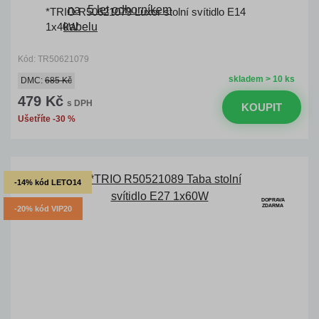
*TRIO R50621079 Luxor stolní svítidlo E14
1x40W
Kód: TR50621079
skladem > 10 ks
DMC:
685 Kč
479 Kč
s DPH
KOUPIT
Ušetříte -30 %
-14% kód LETO14
DOPRAVA
ZDARMA
-20% kód VIP20