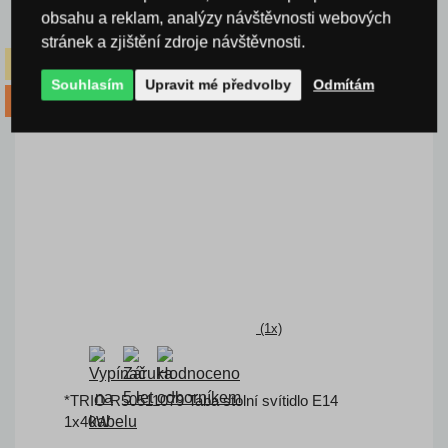
obsahu a reklam, analýzy návštěvnosti webových
stránek a zjištění zdroje návštěvnosti.
-14% kód LETO14
Souhlasím
Upravit mé předvolby
Odmítám
DOPRAVA
ZDARMA
-20% kód VIP20
(1x)
*TRIO R50511079 Taba stolní svítidlo E14
1x40W