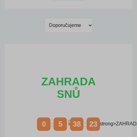
ZAHRADA
SNŮ
0
5
38
22
DNY
HODINY
MINUTY
VTEŘINY