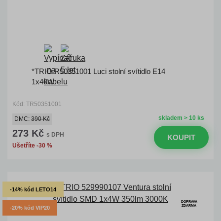
*TRIO R50351001 Luci stolní svítidlo E14
1x40W
Kód: TR50351001
skladem > 10 ks
DMC:
390 Kč
273 Kč
s DPH
KOUPIT
Ušetříte -30 %
-14% kód LETO14
DOPRAVA
ZDARMA
-20% kód VIP20