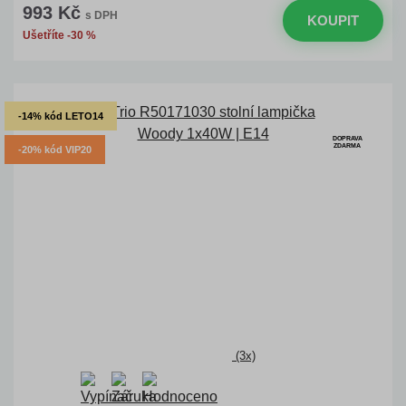
993 Kč
s DPH
KOUPIT
Ušetříte -30 %
-14% kód LETO14
DOPRAVA
ZDARMA
-20% kód VIP20
(3x)