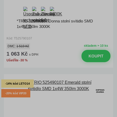
*TRIO 525790107 Donna stolní svítidlo SMD
1x4W 350lm 3000K
Kód: T525790107
skladem > 10 ks
DMC:
1 519 Kč
1 063 Kč
s DPH
KOUPIT
Ušetříte -30 %
-14% kód LETO14
DOPRAVA
ZDARMA
-20% kód VIP20