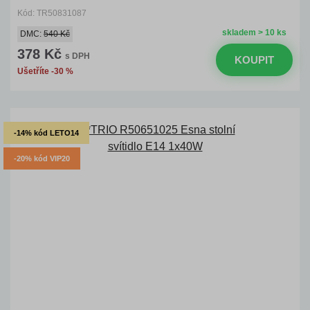
Kód: TR50831087
skladem > 10 ks
DMC:
540 Kč
378 Kč
s DPH
KOUPIT
Ušetříte -30 %
-14% kód LETO14
-20% kód VIP20