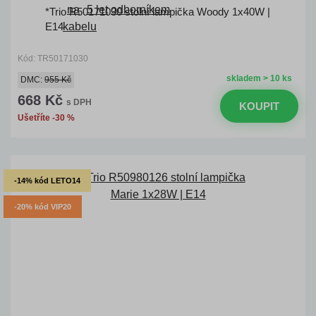
*Trio R50171030 stolní lampička Woody 1x40W |
E14
Kód: TR50171030
skladem > 10 ks
DMC:
955 Kč
668 Kč
s DPH
KOUPIT
Ušetříte -30 %
-14% kód LETO14
-20% kód VIP20