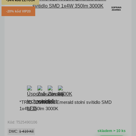
-14% kód LETO14
DOPRAVA
ZDARMA
-20% kód VIP20
*TRIO 525490106 Emerald stolní svítidlo SMD
1x4W 350lm 3000K
Kód: T525490106
skladem > 10 ks
DMC:
1 419 Kč