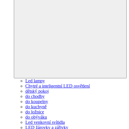
Led lampy
Chytré a inteligentní LED osvětlení
dětský pokoj
do chodby
do koupelny
do kuchyně
do ložnice
do obýváku
Led venkovní svítidla
LED žárovky a zářivky