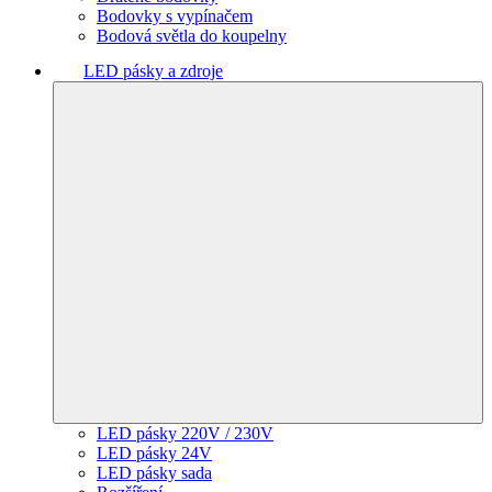
Bodovky s vypínačem
Bodová světla do koupelny
LED pásky a zdroje
LED pásky 220V / 230V
LED pásky 24V
LED pásky sada