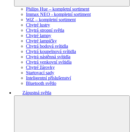
Philips Hue – kompletní sortiment
Immax NEO - kompletní sortiment
WiZ – kompletní sortiment
Chytré lustry
Chytrá stropní světla
Chytré lampy
Chytré lampičky
Chytrá bodová svítidla
Chytrá koupelnová svítidla
Chytrá nástěnná svítidla
Chytrá venkovní svítidla
Chytré žárovky
Startovací sady
Inteligentní příslušenství
Bluetooth světlo
Zápustná světla