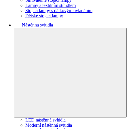
Stmívatelné stojací lampy
Lampy s textilním stínidlem
Stojací lampy s dálkovým ovládáním
Dětské stojací lampy
Nástěnná svítidla
LED nástěnná svítidla
Moderní nástěnná svítidla