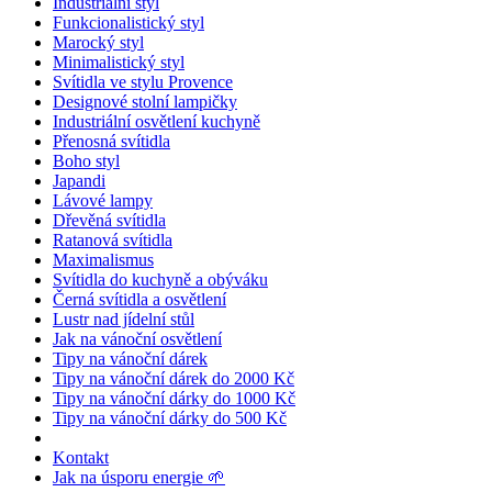
Industriální styl
Funkcionalistický styl
Marocký styl
Minimalistický styl
Svítidla ve stylu Provence
Designové stolní lampičky
Industriální osvětlení kuchyně
Přenosná svítidla
Boho styl
Japandi
Lávové lampy
Dřevěná svítidla
Ratanová svítidla
Maximalismus
Svítidla do kuchyně a obýváku
Černá svítidla a osvětlení
Lustr nad jídelní stůl
Jak na vánoční osvětlení
Tipy na vánoční dárek
Tipy na vánoční dárek do 2000 Kč
Tipy na vánoční dárky do 1000 Kč
Tipy na vánoční dárky do 500 Kč
Kontakt
Jak na úsporu energie 🌱