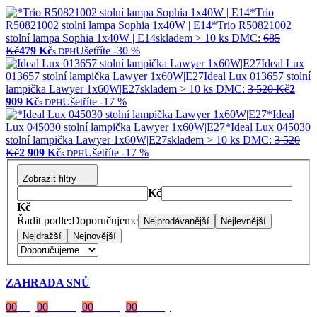
*Trio
R50821002 stolní lampa Sophia 1x40W | E14
*Trio R50821002
stolní lampa Sophia 1x40W | E14
skladem > 10 ks
DMC:
685
Kč
479 Kč
Ušetříte -30 %
s DPH
Ideal Lux
013657 stolní lampička Lawyer 1x60W|E27
Ideal Lux 013657 stolní
lampička Lawyer 1x60W|E27
skladem > 10 ks
DMC:
3 520 Kč
2
909 Kč
Ušetříte -17 %
s DPH
*Ideal
Lux 045030 stolní lampička Lawyer 1x60W|E27
*Ideal Lux 045030
stolní lampička Lawyer 1x60W|E27
skladem > 10 ks
DMC:
3 520
Kč
2 909 Kč
Ušetříte -17 %
s DPH
Zobrazit filtry
Kč
Kč
Řadit podle:
Doporučujeme
Nejprodávanější
Nejlevnější
Nejdražší
Nejnovější
ZAHRADA SNŮ
00
Dny
00
Hodiny
00
Minuty
00
Vteřiny