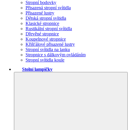
Stropní bodovky
Přisazená stropní svítidla
Přisazené lustry
Dětská stropní svítidla
Klasické stropnice
Rustikální stropní svítidla
Dřevěné stropnice
Koupelnové stropnice
Křišťálové přisazené lustry
Stropní svítidla na lanku
Stropnice s dálkovým ovládáním
Stropní svítidla koule
Stolní lampičky