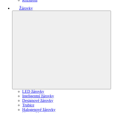
Rozšíření
Žárovky
LED žárovky
Inteligentní žárovky
Designové žárovky
Trubice
Halogenové žárovky