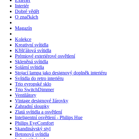
Exteriér
Interiér
Dobré vědět
O značkách
Magazín
Kolekce
Kreativní svítidla
Křišťálová svítidla
Prémiové exteriérové osvětlení
Skleněná svítidla
Solární svítidla
Stojací lampa jako designový doplněk interiéru
Svítidla do retro interiéru
Trio evropské sklo
Trio SwitchDimmer
Ventilátory
Vintage designové žárovky
Zahradní sloupky
Zlatá svítidla a osvětlení
Inteligentní osvětlení - Philips Hue
Philips EyeComfort
Skandinávský styl
Betonová svítidla