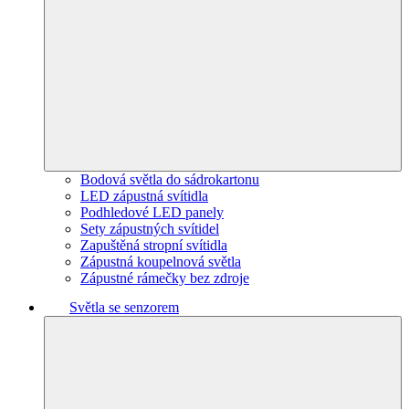
Bodová světla do sádrokartonu
LED zápustná svítidla
Podhledové LED panely
Sety zápustných svítidel
Zapuštěná stropní svítidla
Zápustná koupelnová světla
Zápustné rámečky bez zdroje
Světla se senzorem