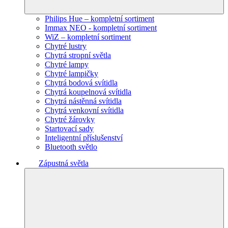
Philips Hue – kompletní sortiment
Immax NEO - kompletní sortiment
WiZ – kompletní sortiment
Chytré lustry
Chytrá stropní světla
Chytré lampy
Chytré lampičky
Chytrá bodová svítidla
Chytrá koupelnová svítidla
Chytrá nástěnná svítidla
Chytrá venkovní svítidla
Chytré žárovky
Startovací sady
Inteligentní příslušenství
Bluetooth světlo
Zápustná světla