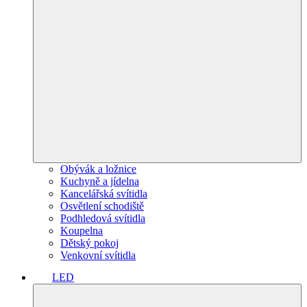
Obývák a ložnice
Kuchyně a jídelna
Kancelářská svítidla
Osvětlení schodiště
Podhledová svítidla
Koupelna
Dětský pokoj
Venkovní svítidla
LED