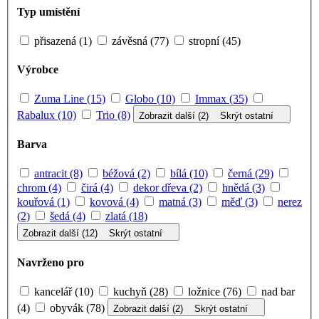
Typ umístění
přisazená (1)
závěsná (77)
stropní (45)
Výrobce
Zuma Line (15)
Globo (10)
Immax (35)
Rabalux (10)
Trio (8)
Zobrazit další (2)
Skrýt ostatní
Barva
antracit (8)
béžová (2)
bílá (10)
černá (29)
chrom (4)
čirá (4)
dekor dřeva (2)
hnědá (3)
kouřová (1)
kovová (4)
matná (3)
měď (3)
nerez
(2)
šedá (4)
zlatá (18)
Zobrazit další (12)
Skrýt ostatní
Navrženo pro
kancelář (10)
kuchyň (28)
ložnice (76)
nad bar
(4)
obyvák (78)
Zobrazit další (2)
Skrýt ostatní