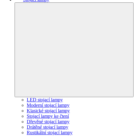
LED stojací lampy
Moderní stojací lampy
Klasické stojací lampy
Stojací lampy ke čtení
Dřevěné stojací lampy
Drátěné stojací lampy
Rustikální stojací lampy