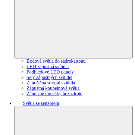
Bodová světla do sádrokartonu
LED zápustná svítidla
Podhledové LED panely
Sety zápustných svítidel
Zapuštěná stropní svítidla
Zápustná koupelnová světla
Zápustné rámečky bez zdroje
Světla se senzorem