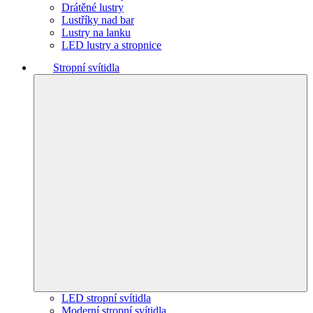
Drátěné lustry
Lustříky nad bar
Lustry na lanku
LED lustry a stropnice
Stropní svítidla
LED stropní svítidla
Moderní stropní svítidla