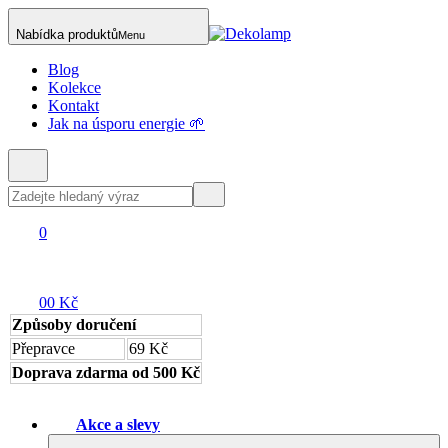
Nabídka produktů
Menu
Blog
Kolekce
Kontakt
Jak na úsporu energie 🌱
0
0
0 Kč
Způsoby doručení
Přepravce
69 Kč
Doprava zdarma od 500 Kč
Akce a slevy