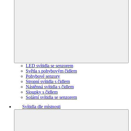
LED svítidla se senzorem
Světla s pohybovým čidlem
Pohybové senzory
Stropní svítidla s čidlem
Nástěnná svítidla s čidlem
Sloupky s čidlem
Solární svítidla se senzorem
Svítidla dle místnosti