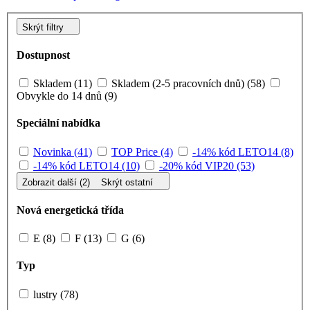
Skrýt filtry
Dostupnost
Skladem (11)
Skladem (2-5 pracovních dnů) (58)
Obvykle do 14 dnů (9)
Speciální nabídka
Novinka (41)
TOP Price (4)
-14% kód LETO14 (8)
-14% kód LETO14 (10)
-20% kód VIP20 (53)
Zobrazit další (2)
Skrýt ostatní
Nová energetická třída
E (8)
F (13)
G (6)
Typ
lustry (78)