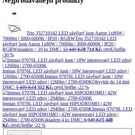
Nejprodávanější produkty
Trio 352710342 LED závěsný lustr Aaron 1x80W |
7000lm | 3000-6000K | IP20 | RGBW
Trio 352710342 LED
závěsný lustr Aaron 1x80W | 7000lm | 3000-6000K | IP20 |
RGBW
skladem > 10 ks
DMC:
12 449 Kč
8 714 Kč
Ušetříte
s DPH
-30 %
Immax 07076L LED závěsný lustr | 18W integrovaný LED zdroj |
1260lm | 2700-6500K
Immax 07076L LED závěsný lustr | 18W
integrovaný LED zdroj | 1260lm | 2700-6500K
Obvykle do 14 dnů
DMC:
5 499 Kč
4 312 Kč
Ušetříte -22 %
s DPH
Immax 07078L LED závěsný lustr HIPODROMO | 42W
integrovaný LED zdroj | 2940lm | 2700-6500K
Immax 07078L LED
závěsný lustr HIPODROMO | 42W integrovaný LED zdroj |
2940lm | 2700-6500K
skladem 4 ks
DMC:
6 949 Kč
5 448
Kč
Ušetříte -22 %
s DPH