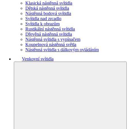
Klasická nástěnná svítidla
Dětská nástěnná svítidla
Nástěnná bodová svítidla
Svítidla nad zrcadlo
Svítidla k obrazům
Rustikální nástěnná svítidla
Dřevěná nástěnná svítidla
Nástěnná svítidla s vypínačem
Koupelnová nástěnná světla
Nástěnná svítidla s dálkovým ovládáním
Venkovní svítidla