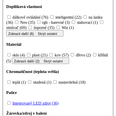
Doplňková vlastnost
dálkové ovládání (76)
inteligentní (22)
na lanku
(36)
Neo (35)
rgb - barevné (3)
stahovací (1)
stmívač (69)
úsporné (35)
Wiz (1)
Zobrazit další (6)
Skrýt ostatní
Materiál
sklo (4)
plast (21)
kov (57)
dřevo (2)
křištál
(5)
Zobrazit další (2)
Skrýt ostatní
Chromatičnost (teplota světla)
teplá (1)
studená (1)
nastavitelná (18)
Patice
Integrovaný LED zdroj (36)
Žárovka/zdroj v balení