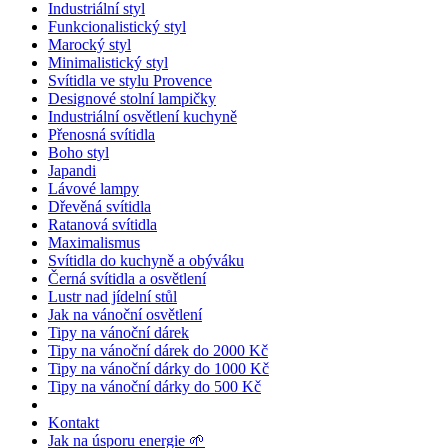
Industriální styl
Funkcionalistický styl
Marocký styl
Minimalistický styl
Svítidla ve stylu Provence
Designové stolní lampičky
Industriální osvětlení kuchyně
Přenosná svítidla
Boho styl
Japandi
Lávové lampy
Dřevěná svítidla
Ratanová svítidla
Maximalismus
Svítidla do kuchyně a obýváku
Černá svítidla a osvětlení
Lustr nad jídelní stůl
Jak na vánoční osvětlení
Tipy na vánoční dárek
Tipy na vánoční dárek do 2000 Kč
Tipy na vánoční dárky do 1000 Kč
Tipy na vánoční dárky do 500 Kč
Kontakt
Jak na úsporu energie 🌱