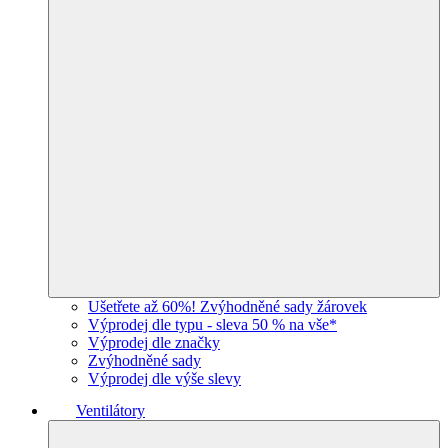
Ušetřete až 60%! Zvýhodněné sady žárovek
Výprodej dle typu - sleva 50 % na vše*
Výprodej dle značky
Zvýhodněné sady
Výprodej dle výše slevy
Ventilátory