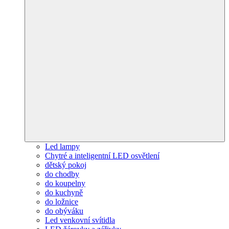
Led lampy
Chytré a inteligentní LED osvětlení
dětský pokoj
do chodby
do koupelny
do kuchyně
do ložnice
do obýváku
Led venkovní svítidla