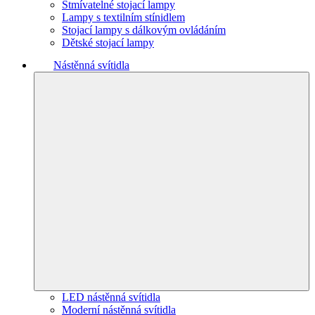
Stmívatelné stojací lampy
Lampy s textilním stínidlem
Stojací lampy s dálkovým ovládáním
Dětské stojací lampy
Nástěnná svítidla
LED nástěnná svítidla
Moderní nástěnná svítidla