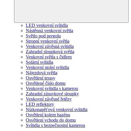
LED venkovní svítidla
Nástěnná venkovní světla
Světlo pod pergolu
Stropní venkovní světla
Venkovní závěsná svítidla
Zahradní sloupková světla
Venkovní světla s čidlem
Solární svítidla
Venkovní stolní svítidla
Nájezdová světla
Osvětlení terasy
Osvětlené číslo domu
Venkovní svítidla s kamerou
Zahradní zásuvkové sloupky
Venkovní závěsné řetězy
LED reflektory
Nízkonapěťová venkovní svítidla
Osvětlení kolem bazénu
Osvětlení vchodu do domu
Svítidla s bezpečnostní kamerou