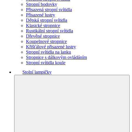
Stropní bodovky
Přisazená stropní svítidla
Přisazené lustry
Dětská stropní svítidla
Klasické stropnice
Rustikální stropní svítidla
Dřevěné stropnice
Koupelnové stropnice
Křišťálové přisazené lustry
Stropní svítidla na lanku
Stropnice s dálkovým ovládáním
Stropní svítidla koule
Stolní lampičky