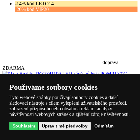
-14% kód LETO14
-20% kód VIP20
doprava
ZDARMA
Používáme soubory cookies
*Trio Reality TR37341106 LED závěsný
Tyto webové stránky používají soubory cookies a další
lustr POMP | 30W integrovaný LED zdroj | 4300lm | 2700-
sledovací nástroje s cílem vylepšení uživatelského prostředí,
6500K
Kód: TR37341106
zobrazení přizpůsobeného obsahu a reklam, analýzy
skladem > 10 ks
návštěvnosti webových stránek a zjištění zdroje návštěvnosti.
DMC:
4 649 Kč
3 254 Kč
Ušetříte -30 %
s DPH
Koupit
Souhlasím
Upravit mé předvolby
Odmítám
-14% kód LETO14