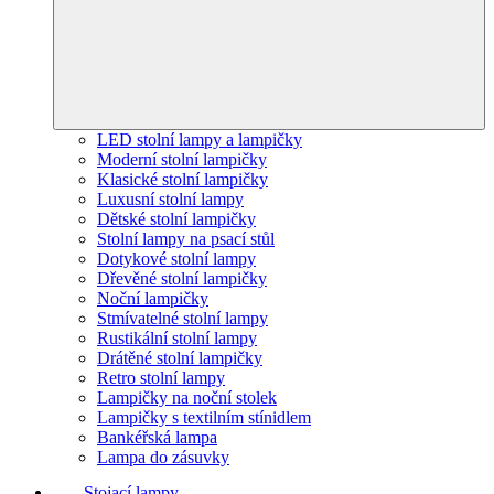
LED stolní lampy a lampičky
Moderní stolní lampičky
Klasické stolní lampičky
Luxusní stolní lampy
Dětské stolní lampičky
Stolní lampy na psací stůl
Dotykové stolní lampy
Dřevěné stolní lampičky
Noční lampičky
Stmívatelné stolní lampy
Rustikální stolní lampy
Drátěné stolní lampičky
Retro stolní lampy
Lampičky na noční stolek
Lampičky s textilním stínidlem
Bankéřská lampa
Lampa do zásuvky
Stojací lampy