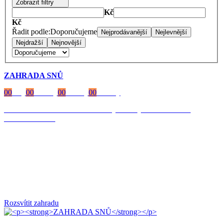
Zobrazit filtry
Kč
Kč
Řadit podle:
Doporučujeme
Nejprodávanější
Nejlevnější
Nejdražší
Nejnovější
ZAHRADA SNŮ
00
Dny
00
Hodiny
00
Minuty
00
Vteřiny
Časově omezená
sleva 20 % na objednávky nad 10.000 Kč
s kódem:
VIP20
Rozsvítit zahradu