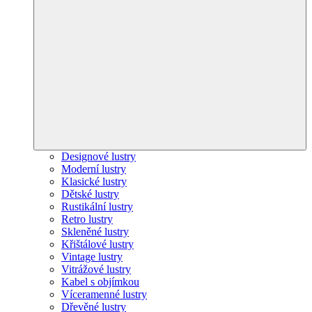
Designové lustry
Moderní lustry
Klasické lustry
Dětské lustry
Rustikální lustry
Retro lustry
Skleněné lustry
Křištálové lustry
Vintage lustry
Vitrážové lustry
Kabel s objímkou
Víceramenné lustry
Dřevěné lustry