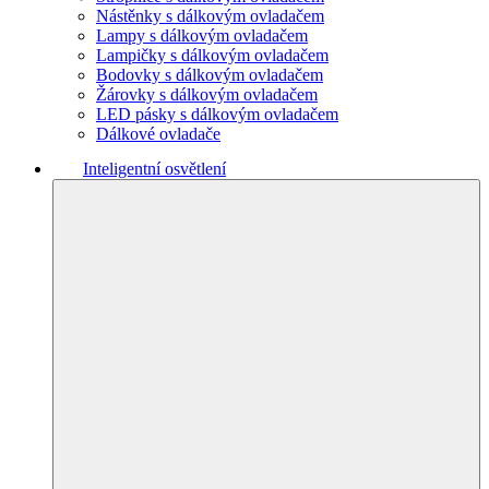
Nástěnky s dálkovým ovladačem
Lampy s dálkovým ovladačem
Lampičky s dálkovým ovladačem
Bodovky s dálkovým ovladačem
Žárovky s dálkovým ovladačem
LED pásky s dálkovým ovladačem
Dálkové ovladače
Inteligentní osvětlení