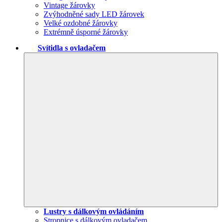
Vintage žárovky
Zvýhodněné sady LED žárovek
Velké ozdobné žárovky
Extrémně úsporné žárovky
Svítidla s ovladačem
Lustry s dálkovým ovládáním
Stropnice s dálkovým ovladačem