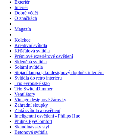
Exteriér
Interiér
Dobré vědět
O značkách
Magazín
Kolekce
Kreativní svítidla
Křišťálová svítidla
Prémiové exteriérové osvětlení
Skleněná svítidla
Solární svítidla
Stojací lampa jako designový doplněk interiéru
Svítidla do retro interiéru
Trio evropské sklo
Trio SwitchDimmer
Ventilátory
Vintage designové žárovky
Zahradní sloupky
Zlatá svítidla a osvětlení
Inteligentní osvětlení - Philips Hue
Philips EyeComfort
Skandinávský styl
Betonová svítidla