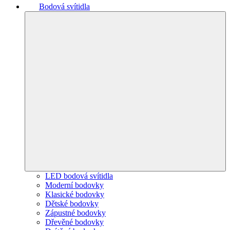
Bodová svítidla
LED bodová svítidla
Moderní bodovky
Klasické bodovky
Dětské bodovky
Zápustné bodovky
Dřevěné bodovky