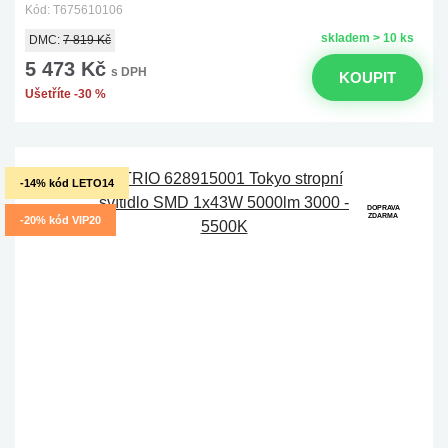
Kód: T675610106
skladem > 10 ks
DMC:
7 819 Kč
5 473 Kč
s DPH
KOUPIT
Ušetříte -30 %
-14% kód LETO14
DOPRAVA
ZDARMA
-20% kód VIP20