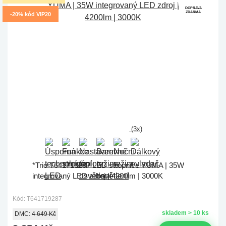
DOPRAVA
ZDARMA
-20% kód VIP20
(3x)
*Trio T641719287 LED stropnice YUMA | 35W
integrovaný LED zdroj | 4200lm | 3000K
Kód: T641719287
skladem > 10 ks
DMC:
4 649 Kč