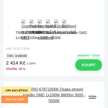
TRIO 678713006 Osaka stropní svítidlo SMD
1x30W 3100lm 3000 - 5500K
Kód: T678713006
skladem > 10 ks
DMC:
3 449 Kč
2 414 Kč
s DPH
KOUPIT
Ušetříte -30 %
-14% kód LETO14
DOPRAVA
ZDARMA
-20% kód VIP20