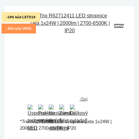
-14% kód LETO14
DOPRAVA
ZDARMA
-20% kód VIP20
(1x)
*Trio R62712411 LED stropnice Zeta 1x24W |
2000lm | 2700-6500K | IP20