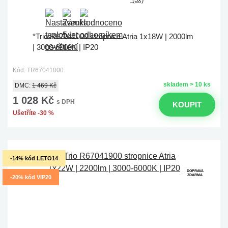
*Trio R67041000 stropnice Atria 1x18W | 2000lm
| 3000-6000K | IP20
Kód: TR67041000
skladem > 10 ks
DMC:
1 469 Kč
1 028 Kč
s DPH
KOUPIT
Ušetříte -30 %
-14% kód LETO14
DOPRAVA
ZDARMA
-20% kód VIP20