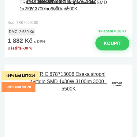
TRIO R67609100 Kato stropní svítidlo SMD
1x27W 2700lm 3000 - 5500K
Kód: TR67609100
skladem > 10 ks
DMC:
2 689 Kč
1 882 Kč
s DPH
KOUPIT
Ušetříte -30 %
-14% kód LETO14
DOPRAVA
ZDARMA
-20% kód VIP20