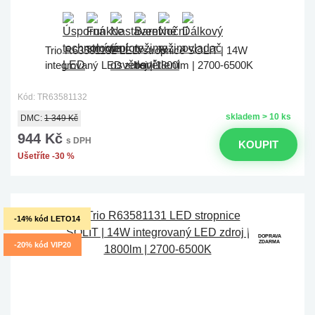
Trio R63581132 LED stropnice SOLIT | 14W
integrovaný LED zdroj | 1800lm | 2700-6500K
Kód: TR63581132
skladem > 10 ks
DMC:
1 349 Kč
944 Kč
s DPH
KOUPIT
Ušetříte -30 %
-14% kód LETO14
DOPRAVA
ZDARMA
-20% kód VIP20