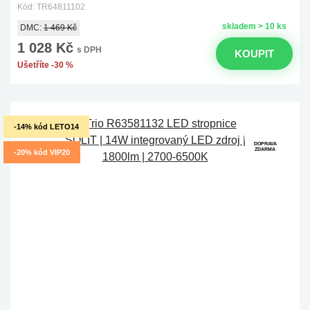
Kód: TR64811102
skladem > 10 ks
DMC:
1 469 Kč
1 028 Kč
s DPH
KOUPIT
Ušetříte -30 %
-14% kód LETO14
DOPRAVA
ZDARMA
-20% kód VIP20