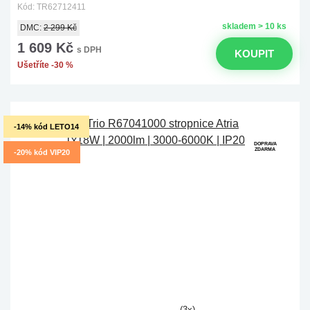
Kód: TR62712411
skladem > 10 ks
DMC:
2 299 Kč
1 609 Kč
s DPH
KOUPIT
Ušetříte -30 %
-14% kód LETO14
DOPRAVA
ZDARMA
-20% kód VIP20
(3x)