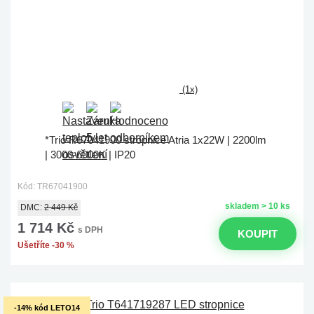
(1x)
*Trio R67041900 stropnice Atria 1x22W | 2200lm
| 3000-6000K | IP20
Kód: TR67041900
skladem > 10 ks
DMC:
2 449 Kč
1 714 Kč
s DPH
KOUPIT
Ušetříte -30 %
-14% kód LETO14