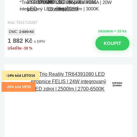
*Trio T641710287 LED stropnice YUMA | 20W
integrovaný LED zdroj | 2250lm | 3000K
Kód: T641710287
skladem > 10 ks
DMC:
2 689 Kč
1 882 Kč
s DPH
KOUPIT
Ušetříte -30 %
-14% kód LETO14
DOPRAVA
ZDARMA
-20% kód VIP20