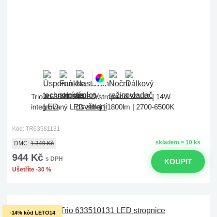
Trio R63581131 LED stropnice SOLIT | 14W
integrovaný LED zdroj | 1800lm | 2700-6500K
Kód: TR63581131
skladem > 10 ks
DMC:
1 349 Kč
944 Kč
s DPH
KOUPIT
Ušetříte -30 %
-14% kód LETO14