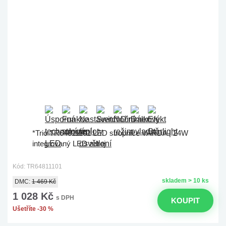
*Trio TR64811101 LED stropnice VARDA | 24W
integrovaný LED zdroj
Kód: TR64811101
skladem > 10 ks
DMC:
1 469 Kč
1 028 Kč
s DPH
KOUPIT
Ušetříte -30 %