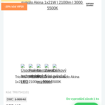
DOPRAVA
ZDARMA
-20% kód VIP20
Trio R67541101 LED stropní svítidlo Akina
1x21W | 2100lm | 3000-5500K
Kód: TR67541101
Do vyprodání zásob 1 ks
DMC:
1 909 Kč