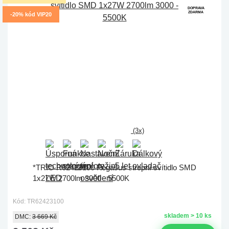
DOPRAVA
ZDARMA
-20% kód VIP20
(3x)
*TRIO R62423100 Pegasus stropní svítidlo SMD
1x27W 2700lm 3000 - 5500K
Kód: TR62423100
skladem > 10 ks
DMC:
3 669 Kč