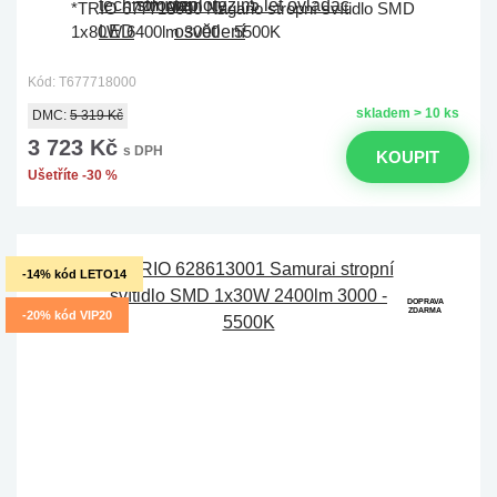
*TRIO 677718000 Nagano stropní svítidlo SMD
1x80W 6400lm 3000 - 5500K
Kód: T677718000
skladem > 10 ks
DMC:
5 319 Kč
3 723 Kč
s DPH
KOUPIT
Ušetříte -30 %
-14% kód LETO14
DOPRAVA
ZDARMA
-20% kód VIP20