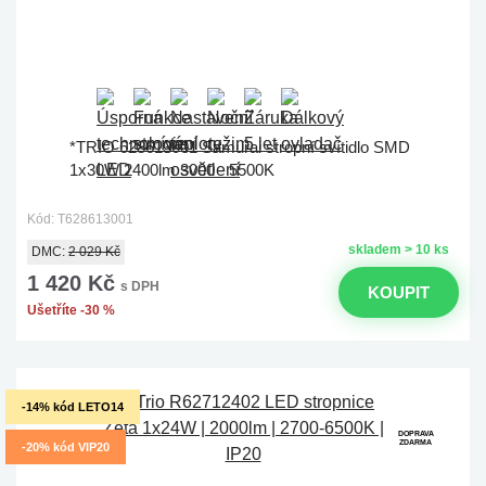
*TRIO 628613001 Samurai stropní svítidlo SMD
1x30W 2400lm 3000 - 5500K
Kód: T628613001
skladem > 10 ks
DMC:
2 029 Kč
1 420 Kč
s DPH
KOUPIT
Ušetříte -30 %
-14% kód LETO14
DOPRAVA
ZDARMA
-20% kód VIP20