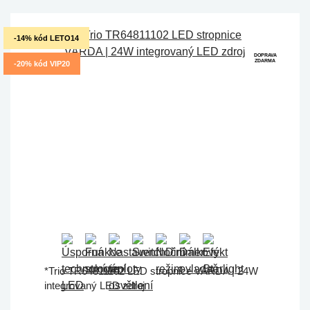
-14% kód LETO14
DOPRAVA
ZDARMA
-20% kód VIP20
*Trio TR64811102 LED stropnice VARDA | 24W
integrovaný LED zdroj