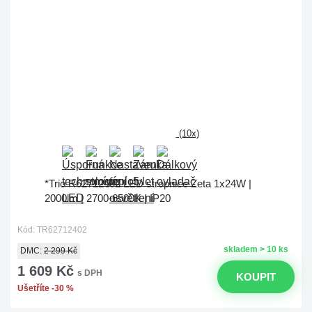
(10x)
*Trio R62712402 LED stropnice Zeta 1x24W |
2000lm | 2700-6500K | IP20
Kód: TR62712402
skladem > 10 ks
DMC:
2 299 Kč
1 609 Kč
s DPH
KOUPIT
Ušetříte -30 %