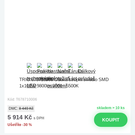
TRIO 678710006 Osaka stropní svítidlo SMD
1x100W 9800lm 3000 - 5500K
Kód: T678710006
skladem > 10 ks
DMC:
8 449 Kč
5 914 Kč
s DPH
KOUPIT
Ušetříte -30 %