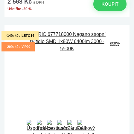
2 568 Kč
s DPH
KOUPIT
Ušetříte -30 %
-14% kód LETO14
DOPRAVA
ZDARMA
-20% kód VIP20