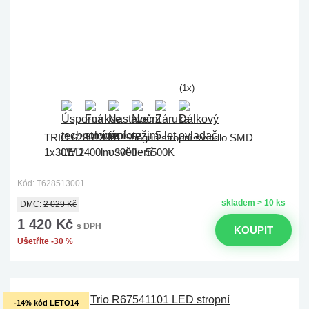
(1x)
TRIO 628513001 Shogun stropní svítidlo SMD
1x30W 2400lm 3000 - 5500K
Kód: T628513001
skladem > 10 ks
DMC:
2 029 Kč
1 420 Kč
s DPH
KOUPIT
Ušetříte -30 %
-14% kód LETO14