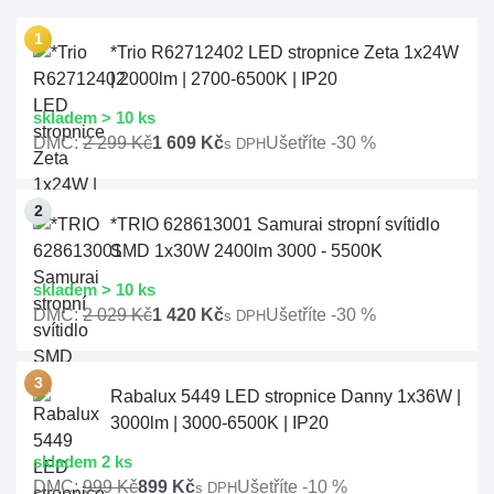
*Trio R62712402 LED stropnice Zeta 1x24W
| 2000lm | 2700-6500K | IP20
skladem > 10 ks
DMC:
2 299 Kč
1 609 Kč
Ušetříte -30 %
s DPH
*TRIO 628613001 Samurai stropní svítidlo
SMD 1x30W 2400lm 3000 - 5500K
skladem > 10 ks
DMC:
2 029 Kč
1 420 Kč
Ušetříte -30 %
s DPH
Rabalux 5449 LED stropnice Danny 1x36W |
3000lm | 3000-6500K | IP20
skladem 2 ks
DMC:
999 Kč
899 Kč
Ušetříte -10 %
s DPH