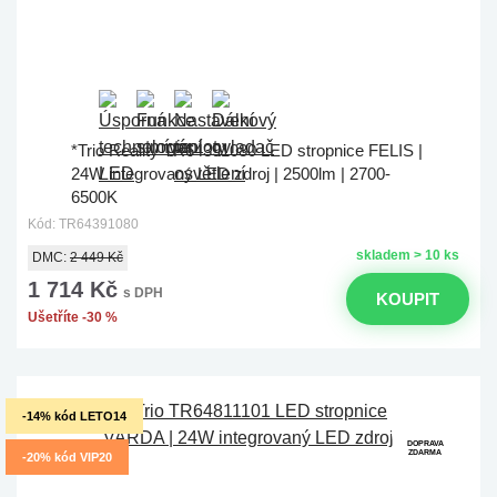
*Trio Reality TR64391080 LED stropnice FELIS |
24W integrovaný LED zdroj | 2500lm | 2700-
6500K
Kód: TR64391080
skladem > 10 ks
DMC:
2 449 Kč
1 714 Kč
s DPH
KOUPIT
Ušetříte -30 %
-14% kód LETO14
DOPRAVA
ZDARMA
-20% kód VIP20