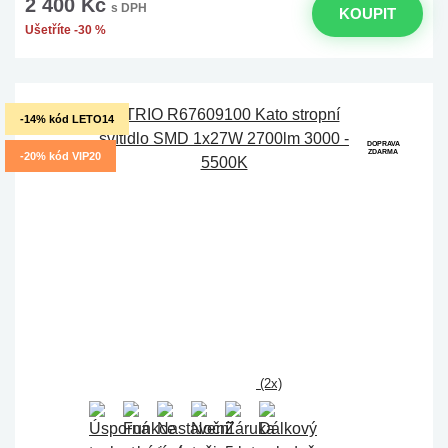
2 400 Kč
s DPH
KOUPIT
Ušetříte -30 %
-14% kód LETO14
DOPRAVA
ZDARMA
-20% kód VIP20
(2x)