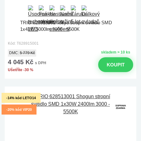
TRIO 628915001 Tokyo stropní svítidlo SMD
1x43W 5000lm 3000 - 5500K
Kód: T628915001
skladem > 10 ks
DMC:
5 779 Kč
4 045 Kč
s DPH
KOUPIT
Ušetříte -30 %
-14% kód LETO14
DOPRAVA
ZDARMA
-20% kód VIP20