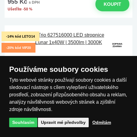
955 Kč
s DPH
KOUPIT
Ušetříte -50 %
-14% kód LETO14
DOPRAVA
ZDARMA
-20% kód VIP20
Používáme soubory cookies
Tyto webové stránky používají soubory cookies a další
sledovací nástroje s cílem vylepšení uživatelského
prostředí, zobrazení přizpůsobeného obsahu a reklam,
analýzy návštěvnosti webových stránek a zjištění
zdroje návštěvnosti.
(2x)
Souhlasím
Upravit mé předvolby
Odmítám