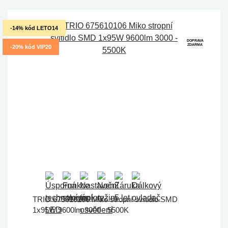
-14% kód LETO14
DOPRAVA
ZDARMA
-20% kód VIP20
TRIO 675610106 Miko stropní svítidlo SMD
1x95W 9600lm 3000 - 5500K