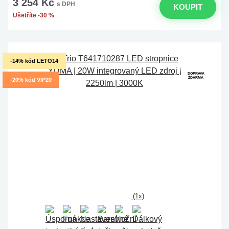
3 254 Kč
s DPH
KOUPIT
Ušetříte -30 %
-14% kód LETO14
DOPRAVA
ZDARMA
-20% kód VIP20
(1x)