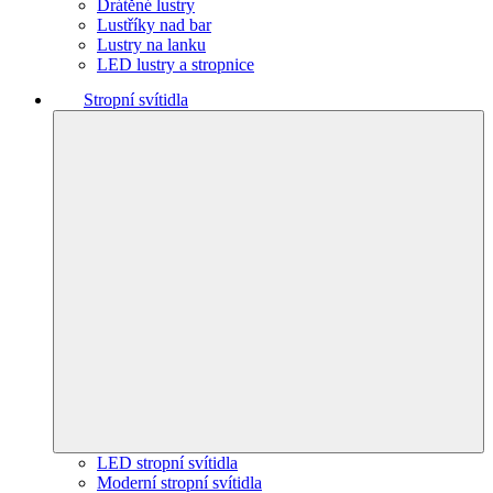
Drátěné lustry
Lustříky nad bar
Lustry na lanku
LED lustry a stropnice
Stropní svítidla
LED stropní svítidla
Moderní stropní svítidla