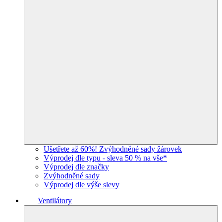
Ušetřete až 60%! Zvýhodněné sady žárovek
Výprodej dle typu - sleva 50 % na vše*
Výprodej dle značky
Zvýhodněné sady
Výprodej dle výše slevy
Ventilátory