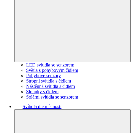
LED svítidla se senzorem
Světla s pohybovým čidlem
Pohybové senzory
Stropní svítidla s čidlem
Nástěnná svítidla s čidlem
Sloupky s čidlem
Solární svítidla se senzorem
Svítidla dle místnosti