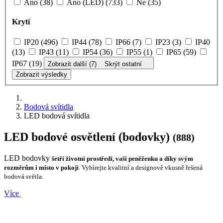
Ano (38)
Ano (LED) (733)
Ne (35)
Krytí
IP20 (496)
IP44 (78)
IP66 (7)
IP23 (3)
IP40
(13)
IP43 (11)
IP54 (36)
IP55 (1)
IP65 (59)
IP67 (19)
Zobrazit další (7)
Skrýt ostatní
Zobrazit výsledky
Bodová svítidla
LED bodová svítidla
LED bodové osvětlení (bodovky)
(888)
LED bodovky
šetří životní prostředí, vaši peněženku a díky svým
rozměrům i místo v pokoji
. Vybírejte kvalitní a designově vkusně řešená
bodová světla.
Více