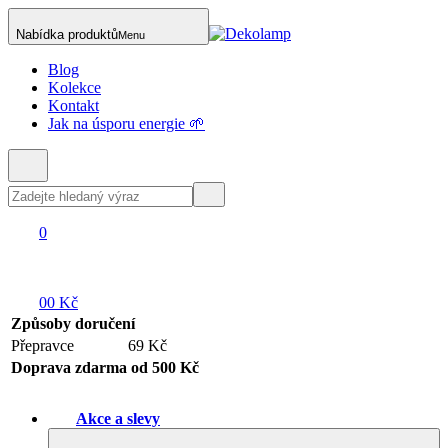
Nabídka produktů
Menu
Blog
Kolekce
Kontakt
Jak na úsporu energie 🌱
0
0
0 Kč
Způsoby doručení
Přepravce
69 Kč
Doprava zdarma od 500 Kč
Akce a slevy