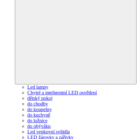
Led lampy
Chytré a inteligentní LED osvětlení
dětský pokoj
do chodby
do koupelny
do kuchyně
do ložnice
do obýváku
Led venkovní svítidla
LED žárovky a zářivky