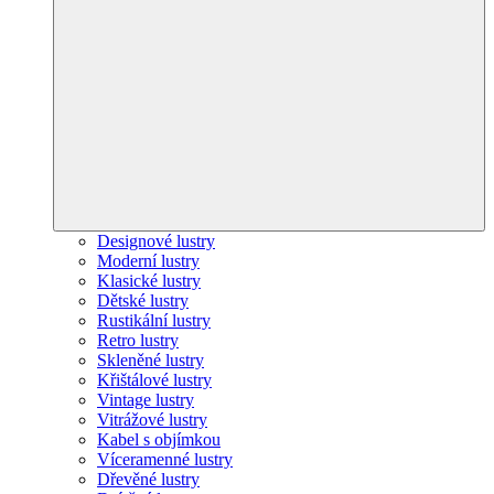
Designové lustry
Moderní lustry
Klasické lustry
Dětské lustry
Rustikální lustry
Retro lustry
Skleněné lustry
Křištálové lustry
Vintage lustry
Vitrážové lustry
Kabel s objímkou
Víceramenné lustry
Dřevěné lustry