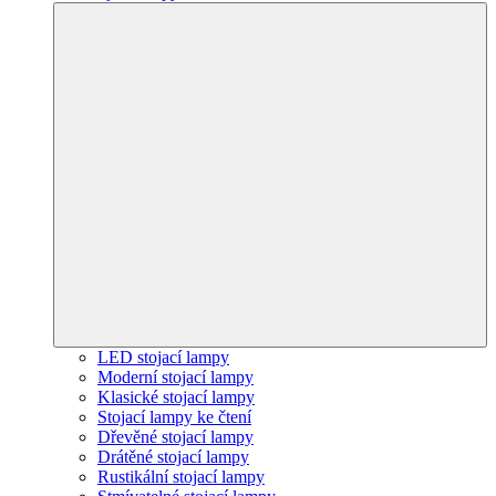
LED stojací lampy
Moderní stojací lampy
Klasické stojací lampy
Stojací lampy ke čtení
Dřevěné stojací lampy
Drátěné stojací lampy
Rustikální stojací lampy