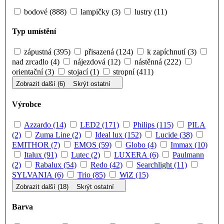
bodové (888)
lampičky (3)
lustry (11)
Typ umístění
zápustná (395)
přisazená (124)
k zapíchnutí (3)
nad zrcadlo (4)
nájezdová (12)
nástěnná (222)
orientační (3)
stojací (1)
stropní (411)
Zobrazit další (6)
Skrýt ostatní
Výrobce
Azzardo (14)
LED2 (171)
Philips (115)
PILA
(2)
Zuma Line (2)
Ideal lux (152)
Lucide (38)
EMITHOR (7)
EMOS (59)
Globo (4)
Immax (10)
Italux (91)
Lutec (2)
LUXERA (6)
Paulmann
(2)
Rabalux (54)
Redo (42)
Searchlight (11)
SYLVANIA (6)
Trio (85)
WiZ (15)
Zobrazit další (18)
Skrýt ostatní
Barva