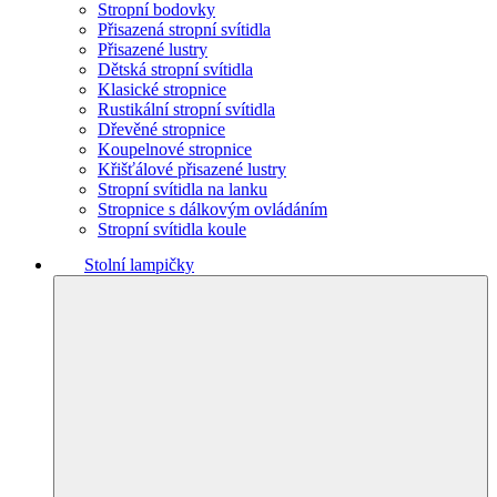
Stropní bodovky
Přisazená stropní svítidla
Přisazené lustry
Dětská stropní svítidla
Klasické stropnice
Rustikální stropní svítidla
Dřevěné stropnice
Koupelnové stropnice
Křišťálové přisazené lustry
Stropní svítidla na lanku
Stropnice s dálkovým ovládáním
Stropní svítidla koule
Stolní lampičky