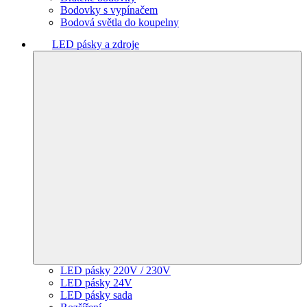
Bodovky s vypínačem
Bodová světla do koupelny
LED pásky a zdroje
LED pásky 220V / 230V
LED pásky 24V
LED pásky sada