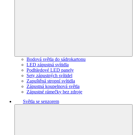
Bodová světla do sádrokartonu
LED zápustná svítidla
Podhledové LED panely
Sety zápustných svítidel
Zapuštěná stropní svítidla
Zápustná koupelnová světla
Zápustné rámečky bez zdroje
Světla se senzorem