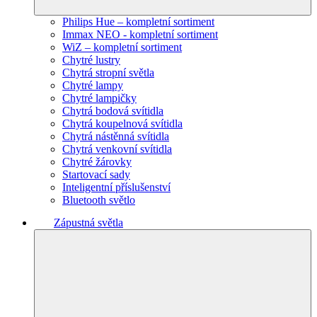
Philips Hue – kompletní sortiment
Immax NEO - kompletní sortiment
WiZ – kompletní sortiment
Chytré lustry
Chytrá stropní světla
Chytré lampy
Chytré lampičky
Chytrá bodová svítidla
Chytrá koupelnová svítidla
Chytrá nástěnná svítidla
Chytrá venkovní svítidla
Chytré žárovky
Startovací sady
Inteligentní příslušenství
Bluetooth světlo
Zápustná světla