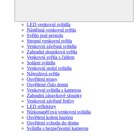
LED venkovní svítidla
Nástěnná venkovní světla
Světlo pod pergolu
Stropní venkovní světla
Venkovní závěsná svítidla
Zahradní sloupková světla
Venkovní světla s čidlem
Solární svítidla
Venkovní stolní svítidla
Nájezdová světla
Osvětlení terasy
Osvětlené číslo domu
Venkovní svítidla s kamerou
Zahradní zásuvkové sloupky
Venkovní závěsné řetězy
LED reflektory
Nízkonapěťová venkovní svítidla
Osvětlení kolem bazénu
Osvětlení vchodu do domu
Svítidla s bezpečnostní kamerou