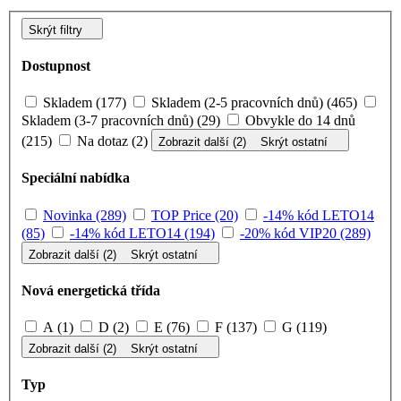
Skrýt filtry
Dostupnost
Skladem (177)
Skladem (2-5 pracovních dnů) (465)
Skladem (3-7 pracovních dnů) (29)
Obvykle do 14 dnů
(215)
Na dotaz (2)
Zobrazit další (2)
Skrýt ostatní
Speciální nabídka
Novinka (289)
TOP Price (20)
-14% kód LETO14
(85)
-14% kód LETO14 (194)
-20% kód VIP20 (289)
Zobrazit další (2)
Skrýt ostatní
Nová energetická třída
A (1)
D (2)
E (76)
F (137)
G (119)
Zobrazit další (2)
Skrýt ostatní
Typ