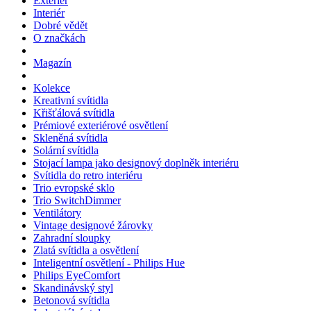
Exteriér
Interiér
Dobré vědět
O značkách
Magazín
Kolekce
Kreativní svítidla
Křišťálová svítidla
Prémiové exteriérové osvětlení
Skleněná svítidla
Solární svítidla
Stojací lampa jako designový doplněk interiéru
Svítidla do retro interiéru
Trio evropské sklo
Trio SwitchDimmer
Ventilátory
Vintage designové žárovky
Zahradní sloupky
Zlatá svítidla a osvětlení
Inteligentní osvětlení - Philips Hue
Philips EyeComfort
Skandinávský styl
Betonová svítidla