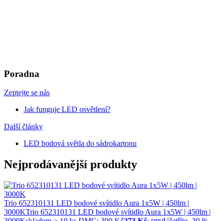
Poradna
Zeptejte se nás
Jak funguje LED osvětlení?
Další články
LED bodová světla do sádrokartonu
Nejprodávanější produkty
Trio 652310131 LED bodové svítidlo Aura 1x5W | 450lm |
3000K
Trio 652310131 LED bodové svítidlo Aura 1x5W | 450lm |
3000K
skladem > 10 ks
DMC:
390 Kč
273 Kč
Ušetříte -30 %