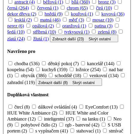
antracit (4)
béžová (1)
bílá (360)
bronz (3)
černá (264)
červená (1)
chrom (65)
čirá (10)
dekor dřeva (2)
hnědá (9)
kouřová (1)
kovová (36)
lesklá (2)
matná (46)
měď (3)
mosaz (10)
nerez (6)
opálová (2)
oranžová (1)
patina (3)
šedá (10)
stříbrná (10)
tyrkysová (1)
zelená (8)
zlatá (24)
žlutá (1)
Zobrazit další (23)
Skrýt ostatní
Navrženo pro
chodba (536)
dětský pokoj (7)
kancelář (144)
koupelna (54)
kuchyň (359)
ložnice (254)
nad bar
(1)
obyvák (386)
schodiště (18)
venkovní (134)
zahradní (119)
Zobrazit další (8)
Skrýt ostatní
Doplňková vlastnost
čtecí (8)
dálkové ovládání (4)
EyeComfort (13)
HUE White Ambiance (2)
HUE White and Color
Ambiance (12)
inteligentní (37)
na lanku (1)
Neo
(9)
pohybové čidlo (2)
rgb - barevné (42)
S USB
portem (2)
s vypínačem (41)
stahovací (1)
stmívač