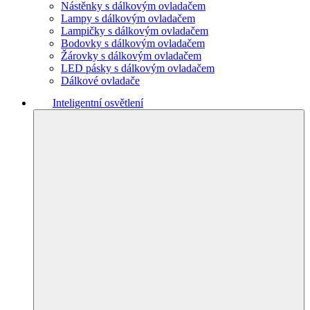
Nástěnky s dálkovým ovladačem
Lampy s dálkovým ovladačem
Lampičky s dálkovým ovladačem
Bodovky s dálkovým ovladačem
Žárovky s dálkovým ovladačem
LED pásky s dálkovým ovladačem
Dálkové ovladače
Inteligentní osvětlení