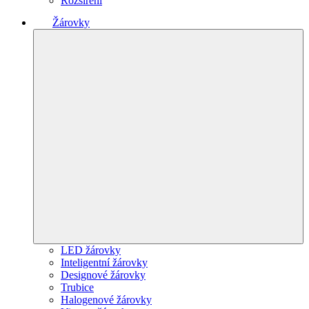
Rozšíření
Žárovky
LED žárovky
Inteligentní žárovky
Designové žárovky
Trubice
Halogenové žárovky