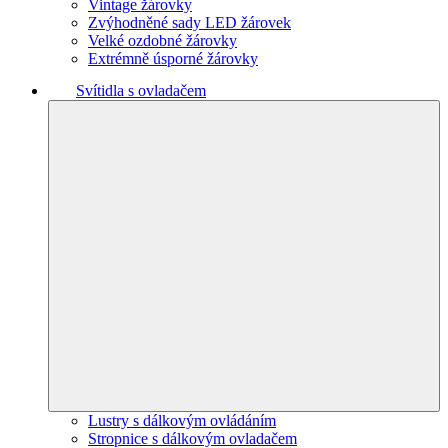
Vintage žárovky
Zvýhodněné sady LED žárovek
Velké ozdobné žárovky
Extrémně úsporné žárovky
Svítidla s ovladačem
Lustry s dálkovým ovládáním
Stropnice s dálkovým ovladačem