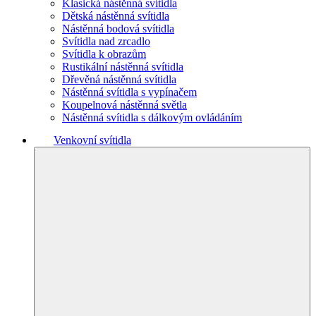
Klasická nástěnná svítidla
Dětská nástěnná svítidla
Nástěnná bodová svítidla
Svítidla nad zrcadlo
Svítidla k obrazům
Rustikální nástěnná svítidla
Dřevěná nástěnná svítidla
Nástěnná svítidla s vypínačem
Koupelnová nástěnná světla
Nástěnná svítidla s dálkovým ovládáním
Venkovní svítidla