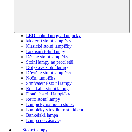
LED stolní lampy a lampičky
Moderní stolní lampičky
Klasické stolní lampičky
Luxusní stolní lampy
Dětské stolní lampičky
Stolní lampy na psací stůl
Dotykové stolní lampy
Dřevěné stolní lampičky
Noční lampičky
Stmívatelné stolní lampy
Rustikální stolní lampy
Drátěné stolní lampičky
Retro stolní lampy
Lampičky na noční stolek
Lampičky s textilním stínidlem
Bankéřská lampa
Lampa do zásuvky
Stojací lampy