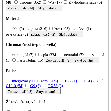
(48)
úsporné (352)
Wiz (17)
Zvýhodněná sada (6)
Zobrazit další (14)
Skrýt ostatní
Materiál
sklo (6)
plast (216)
kov (463)
dřevo (1)
pryskyřice (2)
Zobrazit další (2)
Skrýt ostatní
Chromatičnost (teplota světla)
extra teplá (7)
teplá (334)
neutrální (72)
studená
(1)
nastavitelná (15)
Zobrazit další (2)
Skrýt ostatní
Patice
Integrovaný LED zdroj (423)
E27 (1)
E14 (23)
GU10 (54)
G9 (3)
GX53 (3)
Zobrazit další (3)
Skrýt ostatní
Žárovka/zdroj v balení