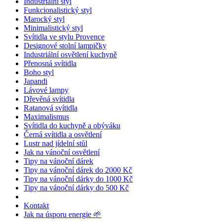
Industriální styl
Funkcionalistický styl
Marocký styl
Minimalistický styl
Svítidla ve stylu Provence
Designové stolní lampičky
Industriální osvětlení kuchyně
Přenosná svítidla
Boho styl
Japandi
Lávové lampy
Dřevěná svítidla
Ratanová svítidla
Maximalismus
Svítidla do kuchyně a obýváku
Černá svítidla a osvětlení
Lustr nad jídelní stůl
Jak na vánoční osvětlení
Tipy na vánoční dárek
Tipy na vánoční dárek do 2000 Kč
Tipy na vánoční dárky do 1000 Kč
Tipy na vánoční dárky do 500 Kč
Kontakt
Jak na úsporu energie 🌱