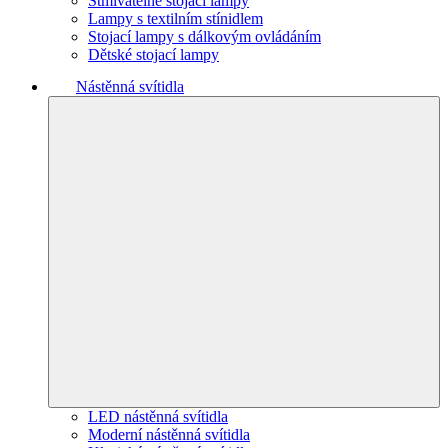
Stmívatelné stojací lampy
Lampy s textilním stínidlem
Stojací lampy s dálkovým ovládáním
Dětské stojací lampy
Nástěnná svítidla
LED nástěnná svítidla
Moderní nástěnná svítidla