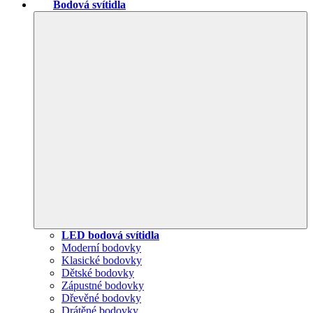
Bodová svítidla
LED bodová svítidla
Moderní bodovky
Klasické bodovky
Dětské bodovky
Zápustné bodovky
Dřevěné bodovky
Drátěné bodovky