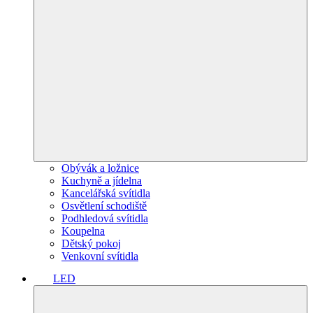
Obývák a ložnice
Kuchyně a jídelna
Kancelářská svítidla
Osvětlení schodiště
Podhledová svítidla
Koupelna
Dětský pokoj
Venkovní svítidla
LED