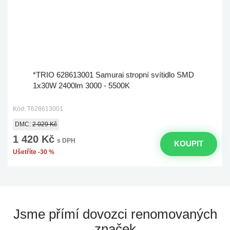
*TRIO 628613001 Samurai stropní svítidlo SMD
1x30W 2400lm 3000 - 5500K
Kód: T628613001
DMC:
2 029 Kč
1 420 Kč
s DPH
KOUPIT
Ušetříte -30 %
Jsme přímí dovozci
renomovaných
značek