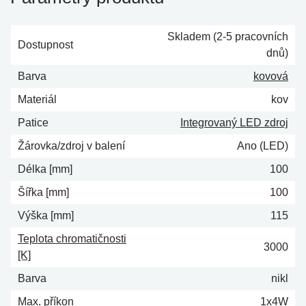
Skladem (2-5 pracovních
Dostupnost
dnů)
Barva
kovová
Materiál
kov
Patice
Integrovaný LED zdroj
Žárovka/zdroj v balení
Ano (LED)
Délka [mm]
100
Šířka [mm]
100
Výška [mm]
115
Teplota chromatičnosti
3000
[K]
Barva
nikl
Max. příkon
1x4W