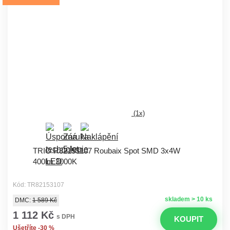
(1x)
TRIO R82153107 Roubaix Spot SMD 3x4W
400lm 3000K
Kód: TR82153107
skladem > 10 ks
DMC:
1 589 Kč
1 112 Kč
s DPH
KOUPIT
Ušetříte -30 %