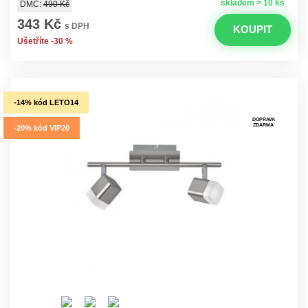
skladem > 10 ks
DMC:
490 Kč
343 Kč
s DPH
KOUPIT
Ušetříte -30 %
-14% kód LETO14
DOPRAVA
ZDARMA
-20% kód VIP20