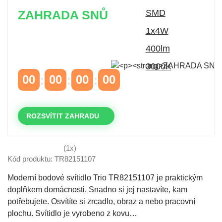
ZAHRADA SNŮ
Časově omezená
sleva 20 % na objednávky nad
10.000 Kč
s kódem:
VIP20
00
00
00
00
DNY
HODINY
MINUTY
VTEŘINY
ROZSVÍTIT ZAHRADU
(1x)
Kód produktu: TR82151107
Moderní bodové svítidlo Trio TR82151107 je praktickým
doplňkem domácnosti. Snadno si jej nastavíte, kam
potřebujete. Osvítíte si zrcadlo, obraz a nebo pracovní
plochu. Svítidlo je vyrobeno z kovu…