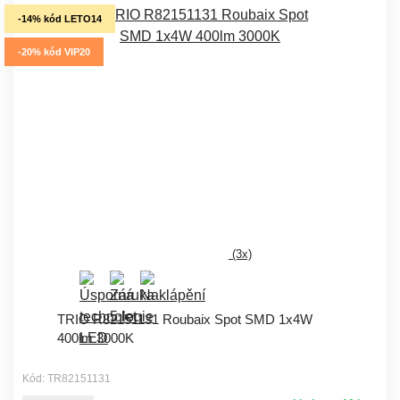
-14% kód LETO14
-20% kód VIP20
(3x)
TRIO R82151131 Roubaix Spot SMD 1x4W
400lm 3000K
Kód: TR82151131