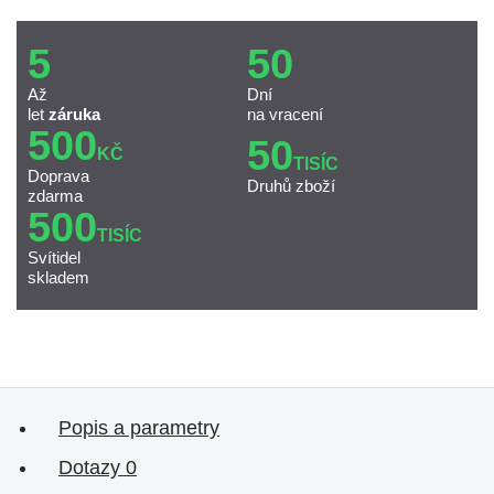
5
50
Až
Dní
let
záruka
na vracení
500
50
KČ
TISÍC
Doprava
Druhů zboží
zdarma
500
TISÍC
Svítidel
skladem
Popis a parametry
Dotazy
0