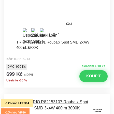
(1x)
TRIO R82152131 Roubaix Spot SMD 2x4W
400lm 3000K
Kód: TR82152131
skladem > 10 ks
DMC:
999 Kč
699 Kč
s DPH
KOUPIT
Ušetříte -30 %
-14% kód LETO14
DOPRAVA
ZDARMA
-20% kód VIP20