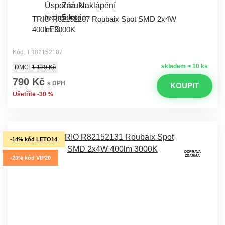
TRIO R82152107 Roubaix Spot SMD 2x4W
400lm 3000K
Kód: TR82152107
skladem > 10 ks
DMC:
1 129 Kč
790 Kč
s DPH
KOUPIT
Ušetříte -30 %
-14% kód LETO14
DOPRAVA
ZDARMA
-20% kód VIP20