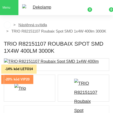
Menu
0
0
Nástěnná svítidla
TRIO R82151107 Roubaix Spot SMD 1x4W 400lm 3000K
TRIO R82151107 ROUBAIX SPOT SMD
1X4W 400LM 3000K
-14% kód LETO14
-20% kód VIP20