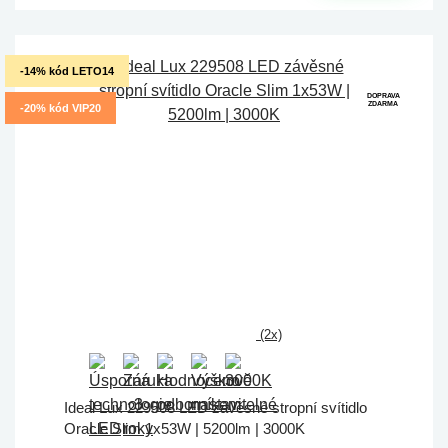
-14% kód LETO14
DOPRAVA
ZDARMA
-20% kód VIP20
(2x)
Ideal Lux 229508 LED závěsné stropní svítidlo
Oracle Slim 1x53W | 5200lm | 3000K