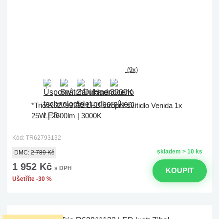
(9x)
*Trio R62793132 LED stropní svítidlo Venida 1x
25W | 2600lm | 3000K
Kód: TR62793132
skladem > 10 ks
DMC:
2 789 Kč
1 952 Kč
s DPH
KOUPIT
Ušetříte -30 %