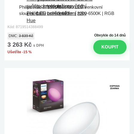
Philips Hue 8719514388499 LED venkovní
sloupek Calla 1x8W | 600lm | 2200-6500K | RGB
Kód: 8719514388499
Obvykle do 14 dnů
DMC:
3 839 Kč
3 263 Kč
s DPH
KOUPIT
Ušetříte -15 %
DOPRAVA
ZDARMA