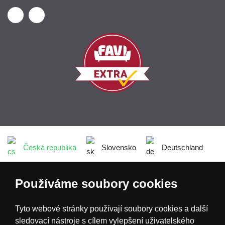
Česká republika
Slovensko
Deutschland
Magyarország
Österreich
België
Používáme soubory cookies
Tyto webové stránky používají soubory cookies a další
Nederland
sledovací nástroje s cílem vylepšení uživatelského