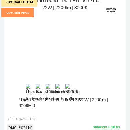
-14% kód LETO14
DOPRAVA
ZDARMA
-20% kód VIP20
*Trio R62911132 LED lustr Zibal 22W | 2200lm |
3000K
Kód: TR62911132
skladem > 10 ks
DMC:
2 079 Kč