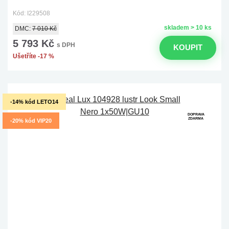
Kód: I229508
skladem > 10 ks
DMC:
7 010 Kč
5 793 Kč
s DPH
KOUPIT
Ušetříte -17 %
-14% kód LETO14
DOPRAVA
ZDARMA
-20% kód VIP20