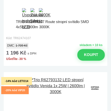
TRIO R62474107 Route stropní svítidlo SMD
4x5W 2000lm 3000K
Kód: TR62474107
skladem > 10 ks
DMC:
1 709 Kč
1 196 Kč
s DPH
KOUPIT
Ušetříte -30 %
-14% kód LETO14
DOPRAVA
ZDARMA
-20% kód VIP20