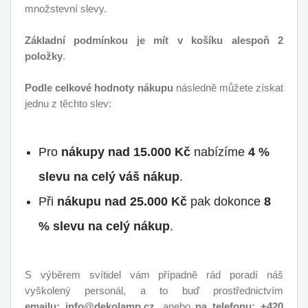
množstevní slevy.
Základní podmínkou je mít v košíku alespoň 2
položky
.
Podle celkové hodnoty nákupu
následně můžete získat
jednu z těchto slev:
Pro
nákupy nad 15.000 Kč
nabízíme
4 %
slevu na celý váš nákup
.
Při
nákupu nad 25.000 Kč
pak dokonce
8
% slevu na celý nákup
.
S výběrem svítidel vám případně rád poradí náš
vyškolený personál, a to buď prostřednictvím
emailu:
info@dekolamp.cz
, anebo
na telefonu:
+420