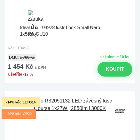
Ideal Lux 104928 lustr Look Small Nero
1x50W|GU10
Kód: I104928
skladem > 10 ks
DMC:
1 760 Kč
1 454 Kč
s DPH
KOUPIT
Ušetříte -17 %
-14% kód LETO14
DOPRAVA
ZDARMA
-20% kód VIP20