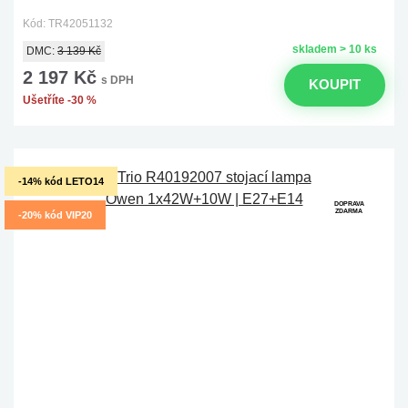
Kód: TR42051132
skladem > 10 ks
DMC:
3 139 Kč
2 197 Kč
s DPH
KOUPIT
Ušetříte -30 %
-14% kód LETO14
DOPRAVA
ZDARMA
-20% kód VIP20