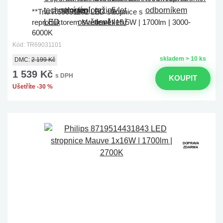
**Trio R69031101 LED stropnice s
reproduktorem Musica 1x15,5W | 1700lm | 3000-
6000K
Kód: TR69031101
skladem > 10 ks
DMC:
2 199 Kč
1 539 Kč
s DPH
KOUPIT
Ušetříte -30 %
DOPRAVA
ZDARMA