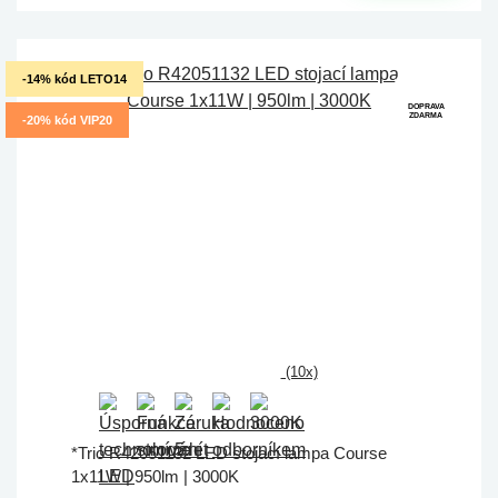
-14% kód LETO14
DOPRAVA
ZDARMA
-20% kód VIP20
(10x)
*Trio R42051132 LED stojací lampa Course
1x11W | 950lm | 3000K