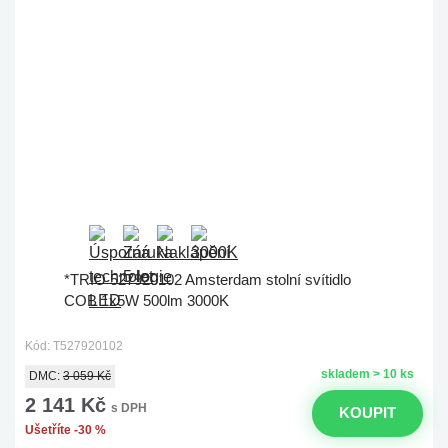
*TRIO 527920102 Amsterdam stolní svítidlo
COB 1x5W 500lm 3000K
Kód: T527920102
skladem > 10 ks
DMC:
3 059 Kč
2 141 Kč
s DPH
KOUPIT
Ušetříte -30 %