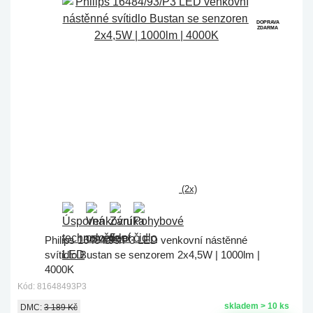
DOPRAVA
ZDARMA
(2x)
Philips 16484/93/P3 LED venkovní nástěnné
svítidlo Bustan se senzorem 2x4,5W | 1000lm |
4000K
Kód: 81648493P3
skladem > 10 ks
DMC:
3 189 Kč