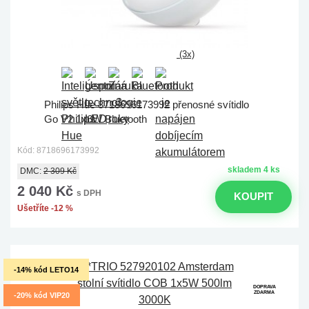
(3x)
Philips Hue 8718696173992 přenosné svítidlo
Go V2 1x6W Bluetooth
Kód: 8718696173992
skladem 4 ks
DMC:
2 309 Kč
2 040 Kč
s DPH
KOUPIT
Ušetříte -12 %
-14% kód LETO14
DOPRAVA
ZDARMA
-20% kód VIP20