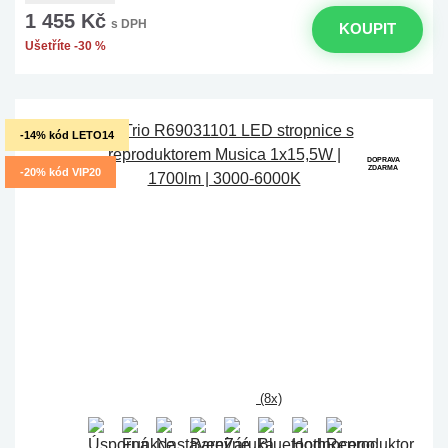
1 455 Kč
s DPH
KOUPIT
Ušetříte -30 %
-14% kód LETO14
DOPRAVA
ZDARMA
-20% kód VIP20
(8x)