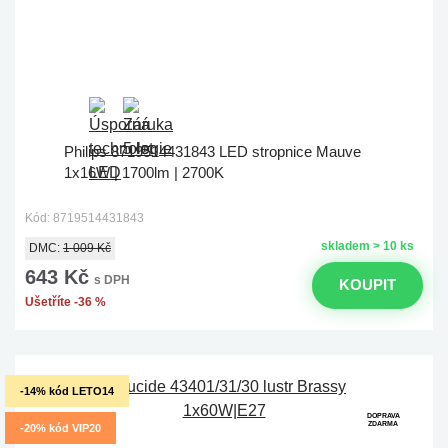
Philips 8719514431843 LED stropnice Mauve
1x16W | 1700lm | 2700K
Kód: 8719514431843
skladem > 10 ks
DMC:
1 009 Kč
643 Kč
s DPH
KOUPIT
Ušetříte -36 %
-14% kód LETO14
DOPRAVA
ZDARMA
-20% kód VIP20