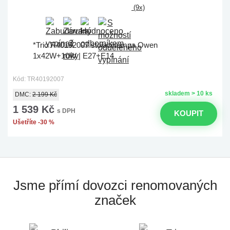
(9x)
*Trio R40192007 stojací lampa Owen
1x42W+10W | E27+E14
Kód: TR40192007
skladem > 10 ks
DMC:
2 199 Kč
1 539 Kč
s DPH
KOUPIT
Ušetříte -30 %
Jsme přímí dovozci
renomovaných
značek