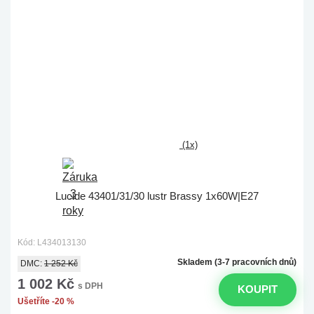
(1x)
Lucide 43401/31/30 lustr Brassy 1x60W|E27
Kód: L434013130
Skladem (3-7 pracovních dnů)
DMC:
1 252 Kč
1 002 Kč
s DPH
KOUPIT
Ušetříte -20 %