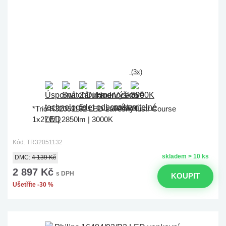
(3x)
*Trio R32051132 LED závěsný lustr Course
1x27W | 2850lm | 3000K
Kód: TR32051132
skladem > 10 ks
DMC:
4 139 Kč
2 897 Kč
s DPH
KOUPIT
Ušetříte -30 %