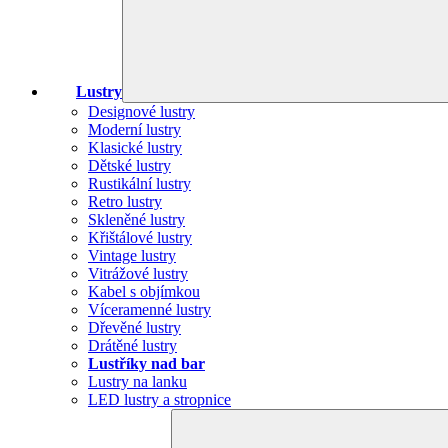
Lustry
Designové lustry
Moderní lustry
Klasické lustry
Dětské lustry
Rustikální lustry
Retro lustry
Skleněné lustry
Křištálové lustry
Vintage lustry
Vitrážové lustry
Kabel s objímkou
Víceramenné lustry
Dřevěné lustry
Drátěné lustry
Lustříky nad bar
Lustry na lanku
LED lustry a stropnice