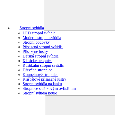
Stropní svítidla
LED stropní svítidla
Moderní stropní svítidla
Stropní bodovky
Přisazená stropní svítidla
Přisazené lustry
Dětská stropní svítidla
Klasické stropnice
Rustikální stropní svítidla
Dřevěné stropnice
Koupelnové stropnice
Křišťálové přisazené lustry
Stropní svítidla na lanku
Stropnice s dálkovým ovládáním
Stropní svítidla koule