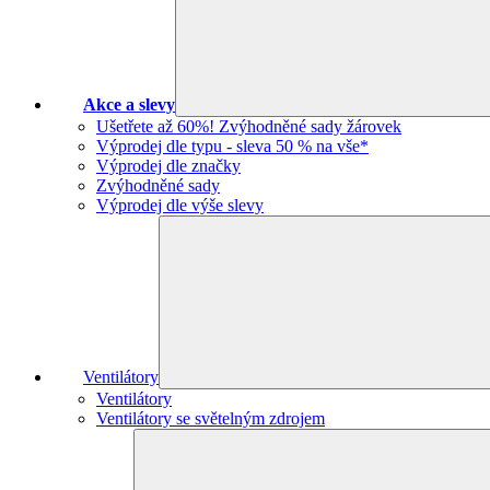
Akce a slevy
Ušetřete až 60%! Zvýhodněné sady žárovek
Výprodej dle typu - sleva 50 % na vše*
Výprodej dle značky
Zvýhodněné sady
Výprodej dle výše slevy
Ventilátory
Ventilátory
Ventilátory se světelným zdrojem