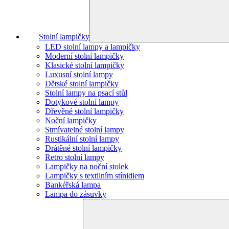
Stolní lampičky
LED stolní lampy a lampičky
Moderní stolní lampičky
Klasické stolní lampičky
Luxusní stolní lampy
Dětské stolní lampičky
Stolní lampy na psací stůl
Dotykové stolní lampy
Dřevěné stolní lampičky
Noční lampičky
Stmívatelné stolní lampy
Rustikální stolní lampy
Drátěné stolní lampičky
Retro stolní lampy
Lampičky na noční stolek
Lampičky s textilním stínidlem
Bankéřská lampa
Lampa do zásuvky