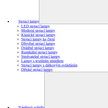
Stojací lampy
LED stojací lampy
Moderní stojací lampy
Klasické stojací lampy
Stojací lampy ke čtení
Dřevěné stojací lampy
Drátěné stojací lampy
Rustikální stojací lampy
Stmívatelné stojací lampy
Lampy s textilním stínidlem
Stojací lampy s dálkovým ovládáním
Dětské stojací lampy
Nástěnná svítidla