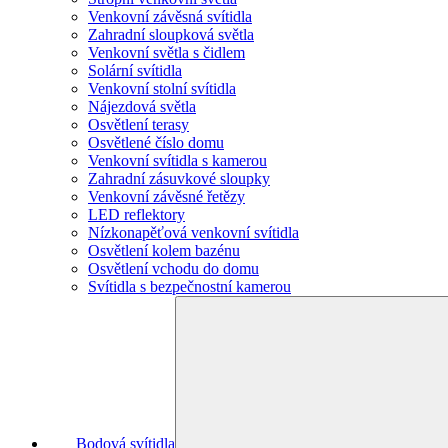
Venkovní závěsná svítidla
Zahradní sloupková světla
Venkovní světla s čidlem
Solární svítidla
Venkovní stolní svítidla
Nájezdová světla
Osvětlení terasy
Osvětlené číslo domu
Venkovní svítidla s kamerou
Zahradní zásuvkové sloupky
Venkovní závěsné řetězy
LED reflektory
Nízkonapěťová venkovní svítidla
Osvětlení kolem bazénu
Osvětlení vchodu do domu
Svítidla s bezpečnostní kamerou
Bodová svítidla