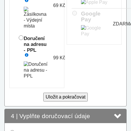
69 Kč
Google
Pay
ZDARM
Doručení
na adresu
- PPL
99 Kč
Uložit a pokračovat
4
| Vyplňte doručovací údaje