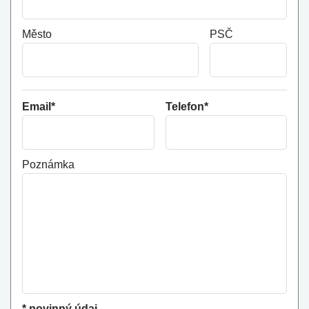
Město
PSČ
Email*
Telefon*
Poznámka
* povinný údaj