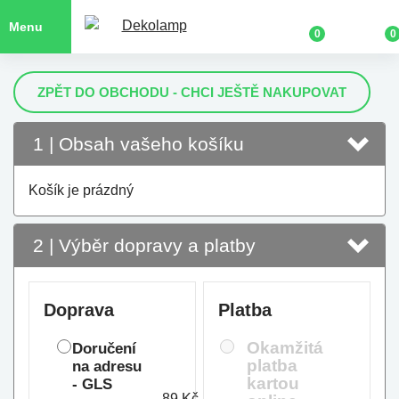
Menu
0
0
ZPĚT DO OBCHODU - CHCI JEŠTĚ NAKUPOVAT
1
| Obsah vašeho košíku
Košík je prázdný
2
| Výběr dopravy a platby
Doprava
Platba
Okamžitá
Doručení
platba
na adresu
kartou
- GLS
89 Kč