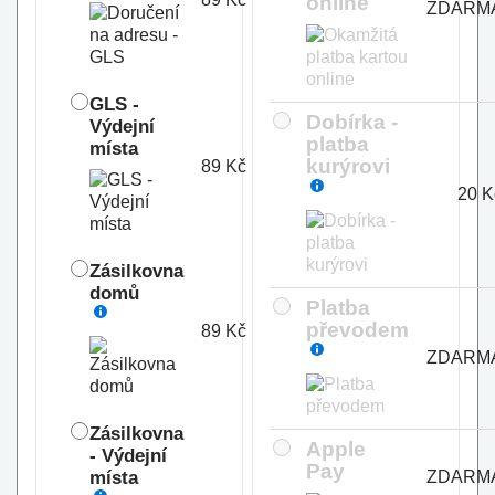
online
ZDARM
GLS -
Dobírka -
Výdejní
platba
místa
kurýrovi
89 Kč
20 K
Zásilkovna
domů
Platba
převodem
89 Kč
ZDARM
Zásilkovna
Apple
- Výdejní
Pay
místa
ZDARM