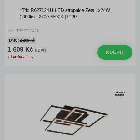
*Trio R62712411 LED stropnice Zeta 1x24W |
2000lm | 2700-6500K | IP20
Kód: TR62712411
DMC:
2 299 Kč
1 609 Kč
s DPH
KOUPIT
Ušetříte -30 %
DOPRAVA
ZDARMA