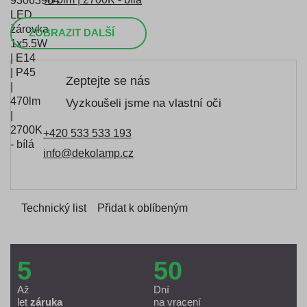
ZOBRAZIT DALŠÍ
Zeptejte se nás
Vyzkoušeli jsme na vlastní oči
+420 533 533 193
info@dekolamp.cz
Technický list
Přidat k oblíbeným
5
50
Až
Dní
let
záruka
na vracení