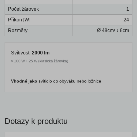
Počet žárovek
1
Příkon [W]
24
Rozměry
Ø 48cm/ ↕ 8cm
Svítivost:
2000 lm
≈ 100 W + 25 W (klasická žárovka)
Vhodné jako
svítidlo do obyváku nebo ložnice
Dotazy k produktu