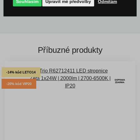
Souhlasím
Upravit mé předvolby
Odmítám
Všechny produkty
Příbuzné produkty
-14% kód LETO14
DOPRAVA
ZDARMA
-20% kód VIP20