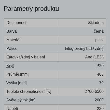
Parametry produktu
Dostupnost
Skladem
Barva
černá
Materiál
plast
Patice
Integrovaný LED zdroj
Žárovka/zdroj v balení
Ano (LED)
Krytí
IP20
Průměr [mm]
485
Výška [mm]
70
Teplota chromatičnosti [K]
2700-6500
Světelný tok (lm)
2000
Napětí
230