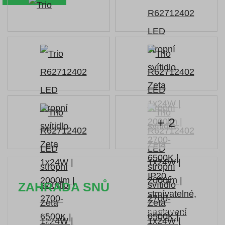
+ 2
ZAHRADA SNŮ
Časově omezená
sleva 20 % na objednávky nad
10.000 Kč