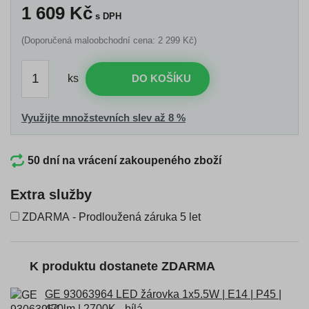
1 609
Kč
s DPH
(Doporučená maloobchodní cena: 2 299 Kč)
ks
DO KOŠÍKU
Využijte množstevních slev až 8 %
50 dní na vrácení zakoupeného zboží
Extra služby
ZDARMA - Prodloužená záruka 5 let
K produktu dostanete ZDARMA
GE 93063964 LED žárovka 1x5.5W | E14 | P45 |
470lm | 2700K - bílá