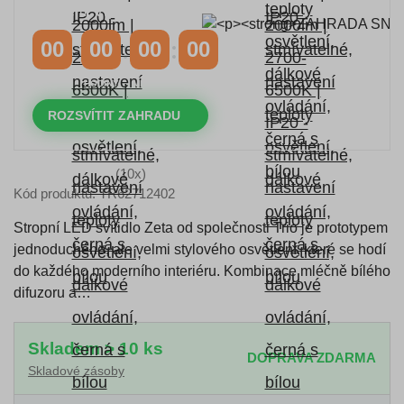
s kódem:
VIP20
00
00
00
00
DNY
HODINY
MINUTY
VTEŘINY
ROZSVÍTIT ZAHRADU
(10x)
Kód produktu: TR62712402
Stropní LED svítidlo Zeta od společnosti Trio je prototypem
jednoduchého, ale velmi stylového osvětlení, které se hodí
do každého moderního interiéru. Kombinace mléčně bílého
difuzoru a…
Skladem > 10 ks
DOPRAVA ZDARMA
Skladové zásoby