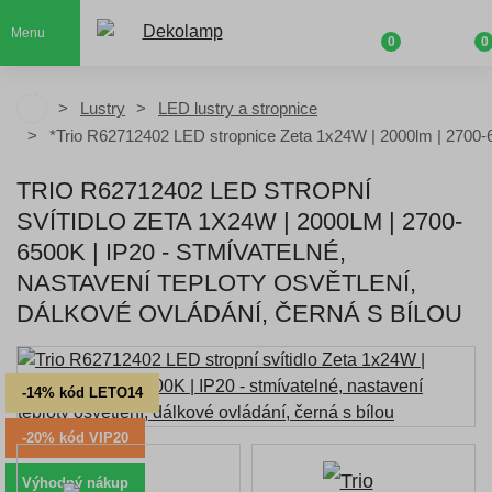
Menu
0
0
Lustry
LED lustry a stropnice
*Trio R62712402 LED stropnice Zeta 1x24W | 2000lm | 2700-
TRIO R62712402 LED STROPNÍ
SVÍTIDLO ZETA 1X24W | 2000LM | 2700-
6500K | IP20 - STMÍVATELNÉ,
NASTAVENÍ TEPLOTY OSVĚTLENÍ,
DÁLKOVÉ OVLÁDÁNÍ, ČERNÁ S BÍLOU
-14% kód LETO14
-20% kód VIP20
Výhodný nákup