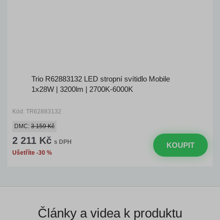
Trio R62883132 LED stropní svítidlo Mobile
1x28W | 3200lm | 2700K-6000K
Kód: TR62883132
DMC:
3 159 Kč
2 211 Kč
s DPH
KOUPIT
Ušetříte -30 %
Články a videa k produktu