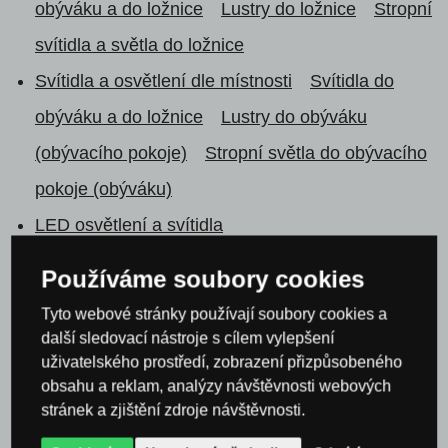
obýváku a do ložnice
Lustry do ložnice
Stropní
svítidla a světla do ložnice
Svítidla a osvětlení dle místnosti
Svítidla do
obýváku a do ložnice
Lustry do obýváku
(obývacího pokoje)
Stropní světla do obývacího
pokoje (obýváku)
LED osvětlení a svítidla
LED osvětlení a svítidla
Led osvětlení do
Používáme soubory cookies
ložnice
Tyto webové stránky používají soubory cookies a
LED osvětlení a svítidla
LED světla a osvětlení
další sledovací nástroje s cílem vylepšení
uživatelského prostředí, zobrazení přizpůsobeného
do obývacího pokoje
obsahu a reklam, analýzy návštěvnosti webových
Svítidla a osvětlení Trio
stránek a zjištění zdroje návštěvnosti.
Svítidla a osvětlení Trio
Stropní svítidla Trio