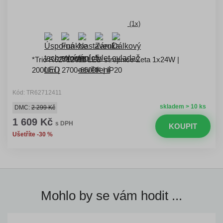
(1x)
*Trio R62712411 LED stropnice Zeta 1x24W |
2000lm | 2700-6500K | IP20
Kód: TR62712411
skladem > 10 ks
DMC:
2 299 Kč
1 609 Kč
s DPH
KOUPIT
Ušetříte -30 %
Mohlo by se vám hodit ...