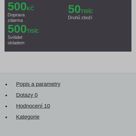
500
50
KČ
TISÍC
Doprava
Druhů zboží
zdarma
500
TISÍC
Svítidel
skladem
Popis a parametry
Dotazy
0
Hodnocení
10
Kategorie