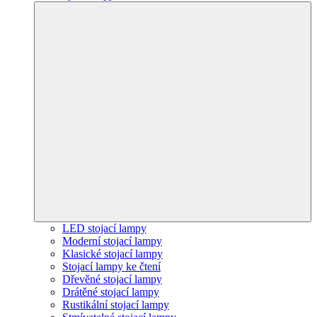
LED stojací lampy
Moderní stojací lampy
Klasické stojací lampy
Stojací lampy ke čtení
Dřevěné stojací lampy
Drátěné stojací lampy
Rustikální stojací lampy