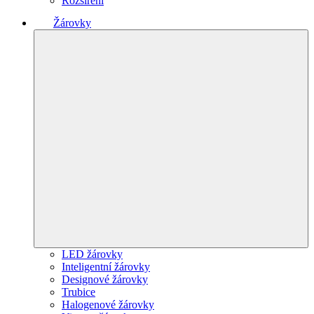
Rozšíření
Žárovky
LED žárovky
Inteligentní žárovky
Designové žárovky
Trubice
Halogenové žárovky