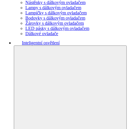
Nástěnky s dálkovým ovladačem
Lampy s dálkovým ovladačem
Lampičky s dálkovým ovladačem
Bodovky s dálkovým ovladačem
Žárovky s dálkovým ovladačem
LED pásky s dálkovým ovladačem
Dálkové ovladače
Inteligentní osvětlení