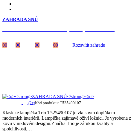
ZAHRADA SNŮ
Časově omezená
sleva 20 % na objednávky nad 10.000 Kč
s kódem:
VIP20
00
Dny
00
Hodiny
00
Minuty
00
Vteřiny
Rozsvítit zahradu
(2x)
Kód produktu: T525490107
Klasické lampička Trio T525490107 je vkusným doplňkem
moderních interiérů. Lampička zajímavě oživí ložnici. Je vyrobena z
kovu v niklovém designu.Značka Trio je zárukou kvality a
spolehlivosti,…