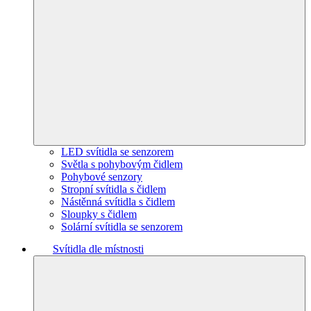
LED svítidla se senzorem
Světla s pohybovým čidlem
Pohybové senzory
Stropní svítidla s čidlem
Nástěnná svítidla s čidlem
Sloupky s čidlem
Solární svítidla se senzorem
Svítidla dle místnosti