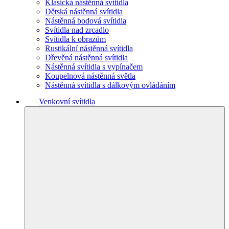
Klasická nástěnná svítidla
Dětská nástěnná svítidla
Nástěnná bodová svítidla
Svítidla nad zrcadlo
Svítidla k obrazům
Rustikální nástěnná svítidla
Dřevěná nástěnná svítidla
Nástěnná svítidla s vypínačem
Koupelnová nástěnná světla
Nástěnná svítidla s dálkovým ovládáním
Venkovní svítidla