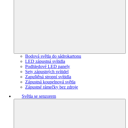
Bodová světla do sádrokartonu
LED zápustná svítidla
Podhledové LED panely
Sety zápustných svítidel
Zapuštěná stropní svítidla
Zápustná koupelnová světla
Zápustné rámečky bez zdroje
Světla se senzorem