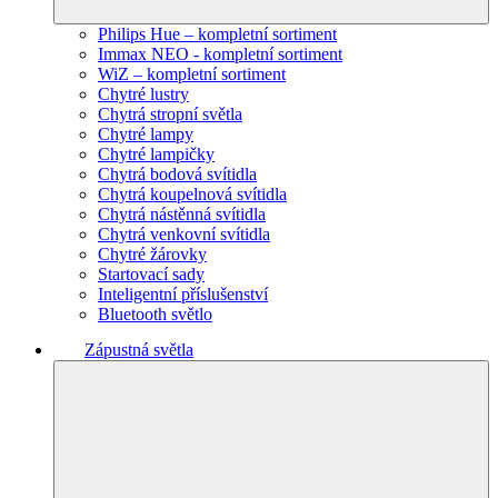
Philips Hue – kompletní sortiment
Immax NEO - kompletní sortiment
WiZ – kompletní sortiment
Chytré lustry
Chytrá stropní světla
Chytré lampy
Chytré lampičky
Chytrá bodová svítidla
Chytrá koupelnová svítidla
Chytrá nástěnná svítidla
Chytrá venkovní svítidla
Chytré žárovky
Startovací sady
Inteligentní příslušenství
Bluetooth světlo
Zápustná světla