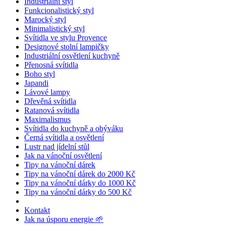
Industriální styl
Funkcionalistický styl
Marocký styl
Minimalistický styl
Svítidla ve stylu Provence
Designové stolní lampičky
Industriální osvětlení kuchyně
Přenosná svítidla
Boho styl
Japandi
Lávové lampy
Dřevěná svítidla
Ratanová svítidla
Maximalismus
Svítidla do kuchyně a obýváku
Černá svítidla a osvětlení
Lustr nad jídelní stůl
Jak na vánoční osvětlení
Tipy na vánoční dárek
Tipy na vánoční dárek do 2000 Kč
Tipy na vánoční dárky do 1000 Kč
Tipy na vánoční dárky do 500 Kč
Kontakt
Jak na úsporu energie 🌱