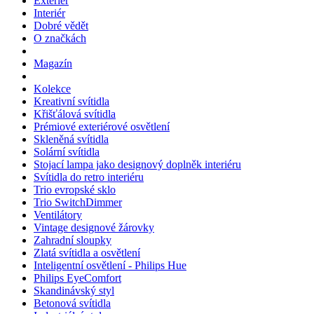
Exteriér
Interiér
Dobré vědět
O značkách
Magazín
Kolekce
Kreativní svítidla
Křišťálová svítidla
Prémiové exteriérové osvětlení
Skleněná svítidla
Solární svítidla
Stojací lampa jako designový doplněk interiéru
Svítidla do retro interiéru
Trio evropské sklo
Trio SwitchDimmer
Ventilátory
Vintage designové žárovky
Zahradní sloupky
Zlatá svítidla a osvětlení
Inteligentní osvětlení - Philips Hue
Philips EyeComfort
Skandinávský styl
Betonová svítidla