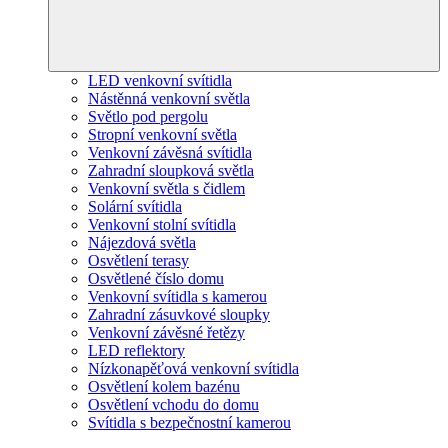
LED venkovní svítidla
Nástěnná venkovní světla
Světlo pod pergolu
Stropní venkovní světla
Venkovní závěsná svítidla
Zahradní sloupková světla
Venkovní světla s čidlem
Solární svítidla
Venkovní stolní svítidla
Nájezdová světla
Osvětlení terasy
Osvětlené číslo domu
Venkovní svítidla s kamerou
Zahradní zásuvkové sloupky
Venkovní závěsné řetězy
LED reflektory
Nízkonapěťová venkovní svítidla
Osvětlení kolem bazénu
Osvětlení vchodu do domu
Svítidla s bezpečnostní kamerou