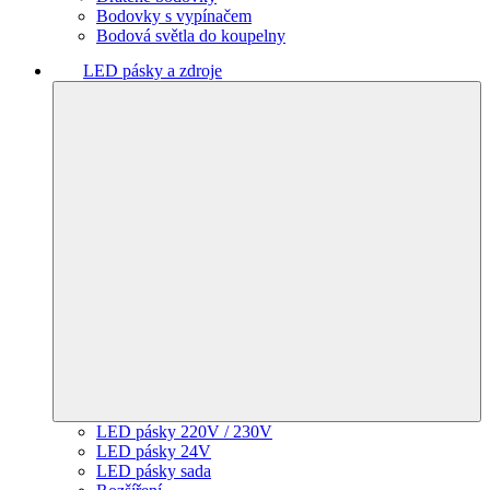
Bodovky s vypínačem
Bodová světla do koupelny
LED pásky a zdroje
LED pásky 220V / 230V
LED pásky 24V
LED pásky sada