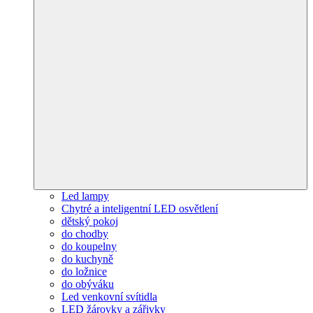
Led lampy
Chytré a inteligentní LED osvětlení
dětský pokoj
do chodby
do koupelny
do kuchyně
do ložnice
do obýváku
Led venkovní svítidla
LED žárovky a zářivky