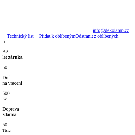
info@dekolamp.cz
Technický list
Přidat k oblíbeným
Odstranit z oblíbených
5
Až
let
záruka
50
Dní
na vracení
500
Kč
Doprava
zdarma
50
Tisíc