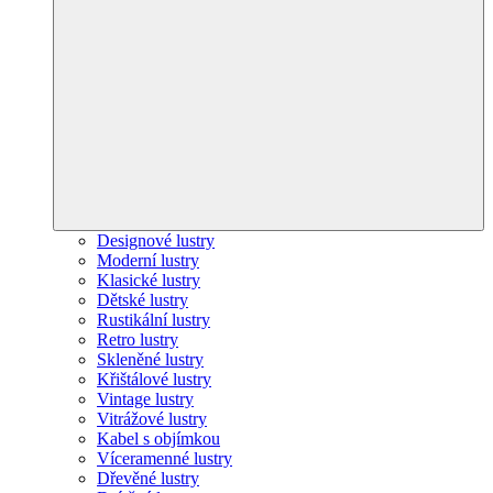
Designové lustry
Moderní lustry
Klasické lustry
Dětské lustry
Rustikální lustry
Retro lustry
Skleněné lustry
Křištálové lustry
Vintage lustry
Vitrážové lustry
Kabel s objímkou
Víceramenné lustry
Dřevěné lustry