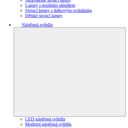
Stmívatelné stojací lampy
Lampy s textilním stínidlem
Stojací lampy s dálkovým ovládáním
Dětské stojací lampy
Nástěnná svítidla
LED nástěnná svítidla
Moderní nástěnná svítidla