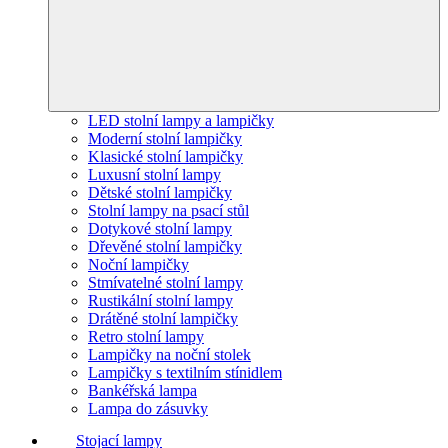
LED stolní lampy a lampičky
Moderní stolní lampičky
Klasické stolní lampičky
Luxusní stolní lampy
Dětské stolní lampičky
Stolní lampy na psací stůl
Dotykové stolní lampy
Dřevěné stolní lampičky
Noční lampičky
Stmívatelné stolní lampy
Rustikální stolní lampy
Drátěné stolní lampičky
Retro stolní lampy
Lampičky na noční stolek
Lampičky s textilním stínidlem
Bankéřská lampa
Lampa do zásuvky
Stojací lampy