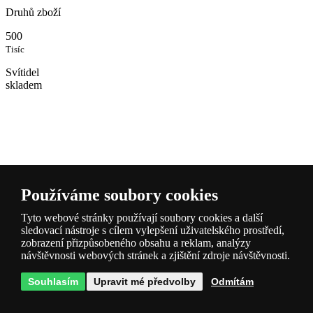
Druhů zboží
500
Tisíc
Svítidel
skladem
Používáme soubory cookies
Popis a
parametry
Tyto webové stránky používají soubory cookies a další
sledovací nástroje s cílem vylepšení uživatelského prostředí,
zobrazení přizpůsobeného obsahu a reklam, analýzy
návštěvnosti webových stránek a zjištění zdroje návštěvnosti.
Souhlasím
Upravit mé předvolby
Odmítám