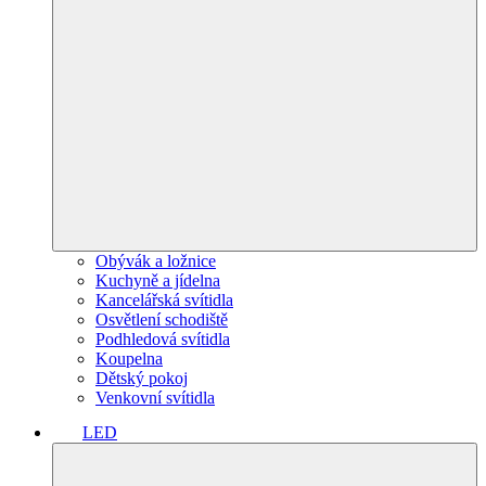
Obývák a ložnice
Kuchyně a jídelna
Kancelářská svítidla
Osvětlení schodiště
Podhledová svítidla
Koupelna
Dětský pokoj
Venkovní svítidla
LED