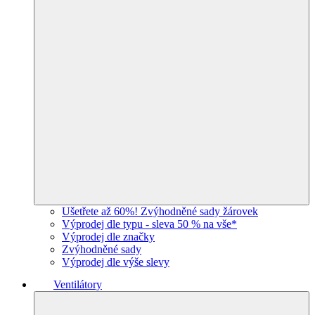
Ušetřete až 60%! Zvýhodněné sady žárovek
Výprodej dle typu - sleva 50 % na vše*
Výprodej dle značky
Zvýhodněné sady
Výprodej dle výše slevy
Ventilátory