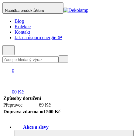
Nabídka produktů
Menu
Blog
Kolekce
Kontakt
Jak na úsporu energie 🌱
0
0
0 Kč
Způsoby doručení
Přepravce
69 Kč
Doprava zdarma od 500 Kč
Akce a slevy