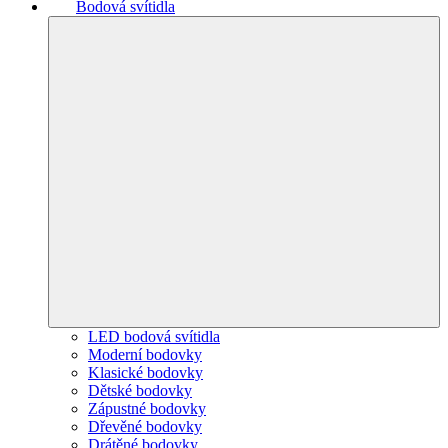
Bodová svítidla
LED bodová svítidla
Moderní bodovky
Klasické bodovky
Dětské bodovky
Zápustné bodovky
Dřevěné bodovky
Drátěné bodovky