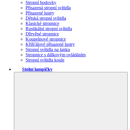
Stropní bodovky
Přisazená stropní svítidla
Přisazené lustry
Dětská stropní svítidla
Klasické stropnice
Rustikální stropní svítidla
Dřevěné stropnice
Koupelnové stropnice
Křišťálové přisazené lustry
Stropní svítidla na lanku
Stropnice s dálkovým ovládáním
Stropní svítidla koule
Stolní lampičky