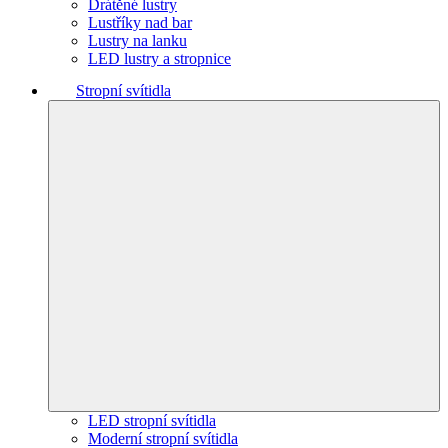
Drátěné lustry
Lustříky nad bar
Lustry na lanku
LED lustry a stropnice
Stropní svítidla
LED stropní svítidla
Moderní stropní svítidla