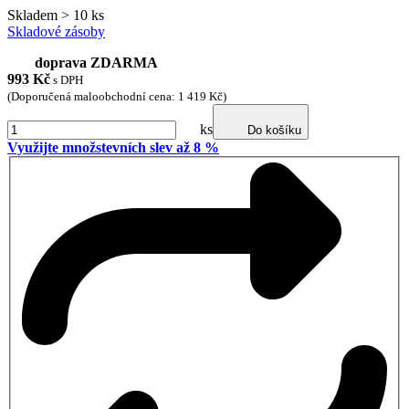
Skladem > 10 ks
Skladové zásoby
doprava ZDARMA
993
Kč
s DPH
(Doporučená maloobchodní cena: 1 419 Kč)
ks
Do košíku
Využijte množstevních slev až 8 %