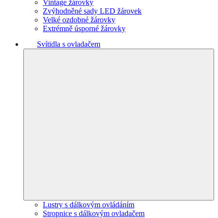
Vintage žárovky
Zvýhodněné sady LED žárovek
Velké ozdobné žárovky
Extrémně úsporné žárovky
Svítidla s ovladačem
Lustry s dálkovým ovládáním
Stropnice s dálkovým ovladačem