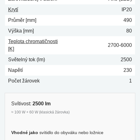
Krytí
IP20
Průměr [mm]
490
Výška [mm]
80
Teplota chromatičnosti
2700-6000
[K]
Světelný tok (lm)
2500
Napětí
230
Počet žárovek
1
Svítivost:
2500 lm
≈ 100 W + 60 W (klasická žárovka)
Vhodné jako
svítidlo do obyváku nebo ložnice