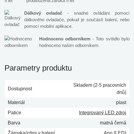
prodloužená záruka 5 let
Dálkový ovladač
- snadné ovládání pomocí
dálkového ovladače, pokud je součástí balení, nebo
pomocí mobilní aplikace.
Hodnoceno odborníkem
- Toto svítidlo bylo
hodnoceno našim odborníkem.
Parametry produktu
Skladem (2-5 pracovních
Dostupnost
dnů)
Materiál
plast
Patice
Integrovaný LED zdroj
Barva
matná černá
Žárovka/zdroj v balení
Ano (LED)