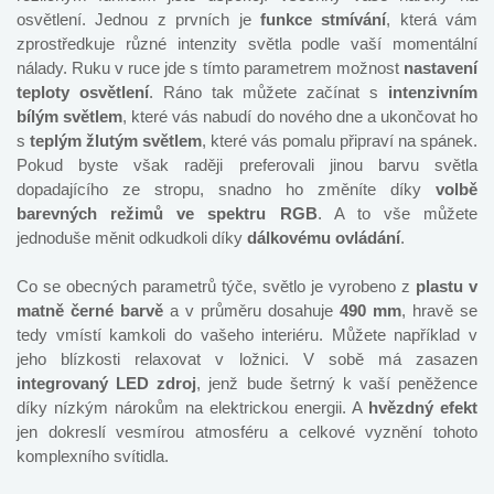
osvětlení. Jednou z prvních je
funkce stmívání
, která vám
zprostředkuje různé intenzity světla podle vaší momentální
nálady. Ruku v ruce jde s tímto parametrem možnost
nastavení
teploty osvětlení
. Ráno tak můžete začínat s
intenzivním
bílým světlem
, které vás nabudí do nového dne a ukončovat ho
s
teplým žlutým světlem
, které vás pomalu připraví na spánek.
Pokud byste však raději preferovali jinou barvu světla
dopadajícího ze stropu, snadno ho změníte díky
volbě
barevných režimů ve spektru RGB
. A to vše můžete
jednoduše měnit odkudkoli díky
dálkovému ovládání
.
Co se obecných parametrů týče, světlo je vyrobeno z
plastu v
matně černé barvě
a v průměru dosahuje
490 mm
, hravě se
tedy vmístí kamkoli do vašeho interiéru. Můžete například v
jeho blízkosti relaxovat v ložnici. V sobě má zasazen
integrovaný LED zdroj
, jenž bude šetrný k vaší peněžence
díky nízkým nárokům na elektrickou energii. A
hvězdný efekt
jen dokreslí vesmírou atmosféru a celkové vyznění tohoto
komplexního svítidla.