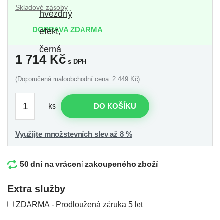
Skladové zásoby
DOPRAVA ZDARMA
1 714
Kč
s DPH
(Doporučená maloobchodní cena: 2 449 Kč)
ks
DO KOŠÍKU
Využijte množstevních slev až 8 %
50 dní na vrácení zakoupeného zboží
Extra služby
ZDARMA - Prodloužená záruka 5 let