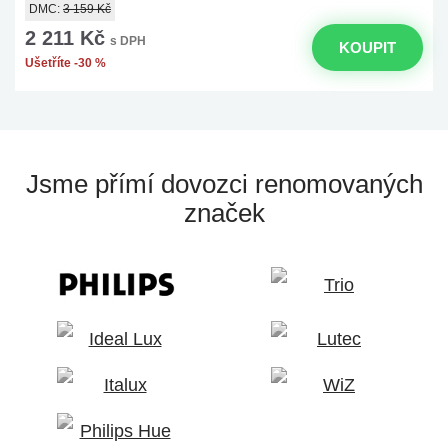
DMC:
3 159 Kč
2 211 Kč
s DPH
KOUPIT
Ušetříte -30 %
Jsme přímí dovozci
renomovaných
značek