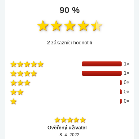
90 %
2
zákazníci hodnotili
1×
1×
0×
0×
0×
Ověřený uživatel
8. 4. 2022