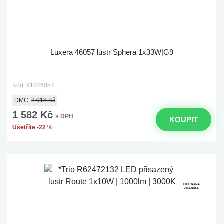
Luxera 46057 lustr Sphera 1x33W|G9
Kód: 91046057
DMC:
2 018 Kč
1 582 Kč
s DPH
KOUPIT
Ušetříte -22 %
DOPRAVA
ZDARMA