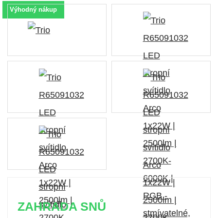
Výhodný nákup
ZAHRADA SNŮ