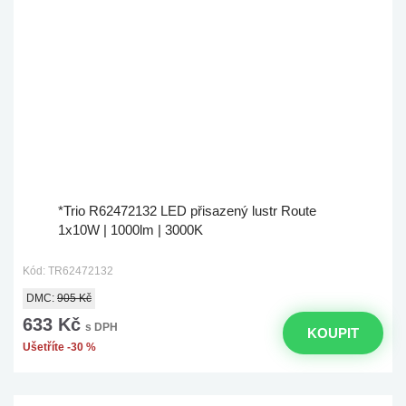
*Trio R62472132 LED přisazený lustr Route
1x10W | 1000lm | 3000K
Kód: TR62472132
DMC:
905 Kč
633 Kč
s DPH
KOUPIT
Ušetříte -30 %