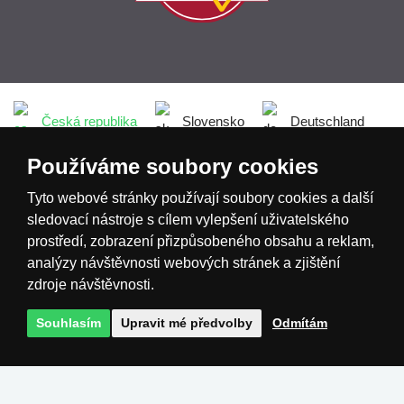
Česká republika
Slovensko
Deutschland
Používáme soubory cookies
Magyarország
Österreich
België
Tyto webové stránky používají soubory cookies a další
sledovací nástroje s cílem vylepšení uživatelského
Nederland
prostředí, zobrazení přizpůsobeného obsahu a reklam,
analýzy návštěvnosti webových stránek a zjištění
zdroje návštěvnosti.
Souhlasím
Upravit mé předvolby
Odmítám