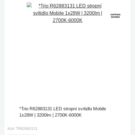
DOPRAVA
ZDARMA
*Trio R62883131 LED stropní svítidlo Mobile
1x28W | 3200lm | 2700K-6000K
Kód: TR62883131