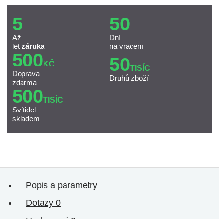
5
50
Až
Dní
let
záruka
na vracení
500
50
KČ
TISÍC
Doprava
Druhů zboží
zdarma
500
TISÍC
Svítidel
skladem
Popis a parametry
Dotazy
0