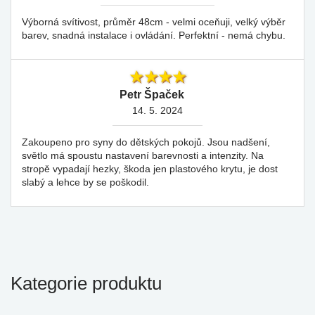
Výborná svítivost, průměr 48cm - velmi oceňuji, velký výběr
barev, snadná instalace i ovládání. Perfektní - nemá chybu.
Petr Špaček
14. 5. 2024
Zakoupeno pro syny do dětských pokojů. Jsou nadšení,
světlo má spoustu nastavení barevnosti a intenzity. Na
stropě vypadají hezky, škoda jen plastového krytu, je dost
slabý a lehce by se poškodil.
Kategorie produktu