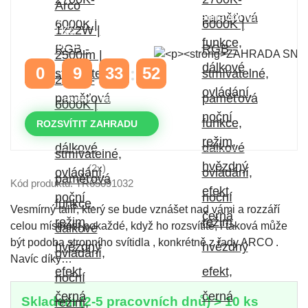
Časově omezená
sleva 20 % na objednávky nad
10.000 Kč
s kódem:
VIP20
0
9
33
51
DNY
HODINY
MINUTY
VTEŘINY
ROZSVÍTIT ZAHRADU
(2x)
Kód produktu: TR65091032
Vesmírný talíř, který se bude vznášet nad vámi a rozzáří
celou místnost pokaždé, když ho rozsvítíte, i taková může
být podoba stropního svítidla , konkrétně z řady ARCO .
Navíc díky…
Skladem (2-5 pracovních dnů) > 10 ks