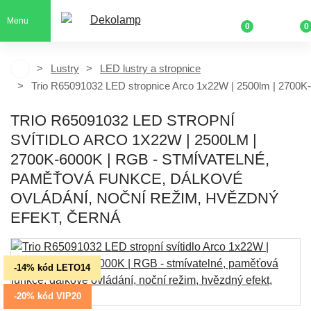
Menu
0
0
Lustry
LED lustry a stropnice
Trio R65091032 LED stropnice Arco 1x22W | 2500lm | 2700
TRIO R65091032 LED STROPNÍ
SVÍTIDLO ARCO 1X22W | 2500LM |
2700K-6000K | RGB - STMÍVATELNÉ,
PAMĚŤOVÁ FUNKCE, DÁLKOVÉ
OVLÁDÁNÍ, NOČNÍ REŽIM, HVĚZDNÝ
EFEKT, ČERNÁ
-14% kód LETO14
-20% kód VIP20