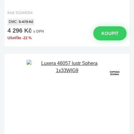
Kód: 91046054
DMC:
5 479 Kč
4 296 Kč
s DPH
KOUPIT
Ušetříte -22 %
DOPRAVA
ZDARMA