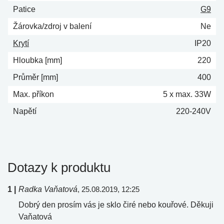
Patice
G9
Žárovka/zdroj v balení
Ne
Krytí
IP20
Hloubka [mm]
220
Průměr [mm]
400
Max. příkon
5 x max. 33W
Napětí
220-240V
Dotazy k produktu
1 |
Radka Vaňatová
, 25.08.2019, 12:25
Dobrý den prosím vás je sklo čiré nebo kouřové. Děkuji
Vaňatová