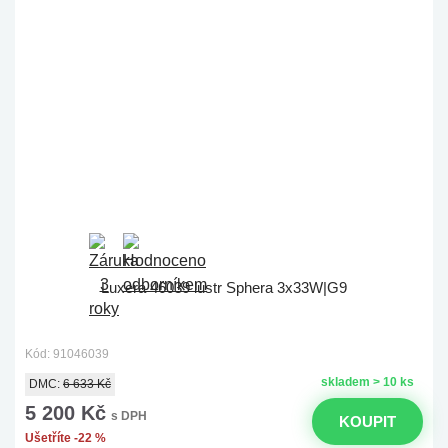
Luxera 46039 lustr Sphera 3x33W|G9
Kód: 91046039
skladem > 10 ks
DMC:
6 633 Kč
5 200 Kč
s DPH
KOUPIT
Ušetříte -22 %