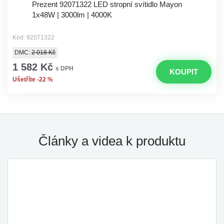
Prezent 92071322 LED stropní svítidlo Mayon
1x48W | 3000lm | 4000K
Kód: 92071322
DMC:
2 018 Kč
1 582 Kč
s DPH
KOUPIT
Ušetříte -22 %
Články a videa k produktu