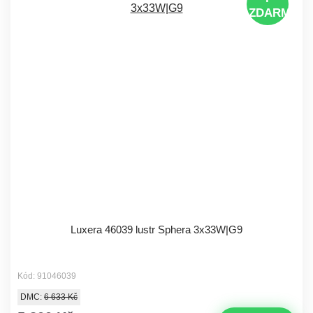
ZDARMA
Luxera 46039 lustr Sphera 3x33W|G9
Kód: 91046039
DMC:
6 633 Kč