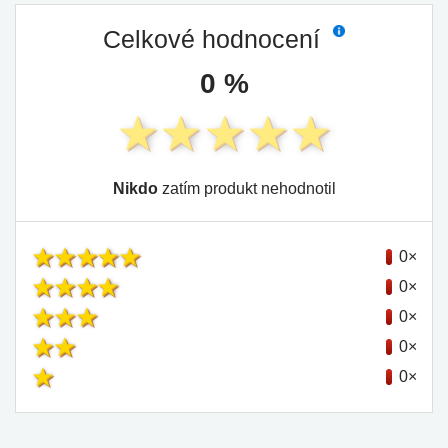
Celkové hodnocení
0 %
Nikdo
zatím produkt nehodnotil
0×
0×
0×
0×
0×