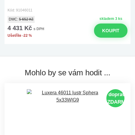
Kód: 91046011
skladem 3 ks
DMC:
5 652 Kč
4 431 Kč
s DPH
KOUPIT
Ušetříte -22 %
Mohlo by se vám hodit ...
doprava
ZDARMA