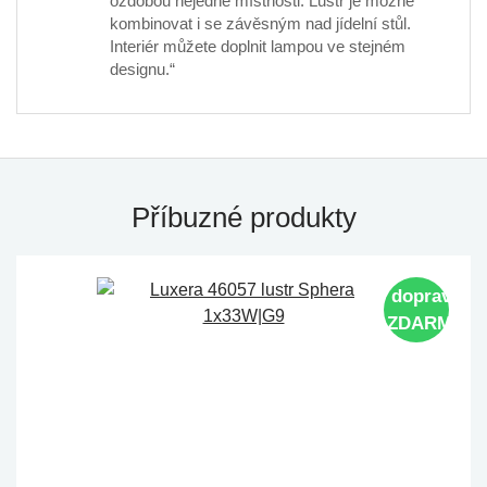
ozdobou nejedné místnosti. Lustr je možné
kombinovat i se závěsným nad jídelní stůl.
Interiér můžete doplnit lampou ve stejném
designu.“
Příbuzné produkty
doprava
ZDARMA