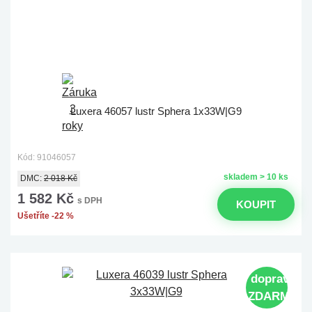
Luxera 46057 lustr Sphera 1x33W|G9
Kód: 91046057
skladem > 10 ks
DMC:
2 018 Kč
1 582 Kč
s DPH
KOUPIT
Ušetříte -22 %
doprava
ZDARMA