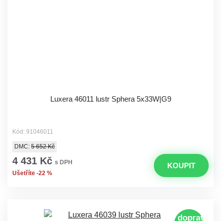
Luxera 46011 lustr Sphera 5x33W|G9
Kód: 91046011
DMC:
5 652 Kč
4 431 Kč
s DPH
KOUPIT
Ušetříte -22 %
doprava