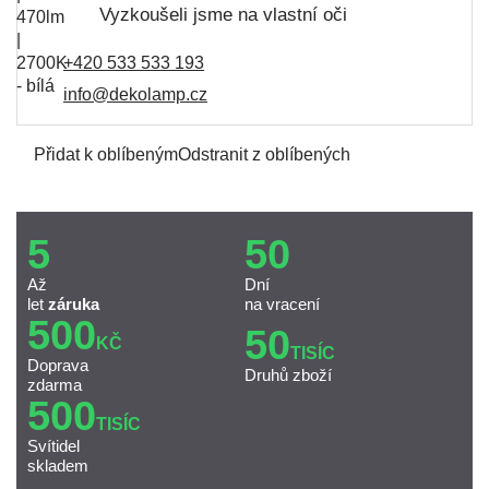
Vyzkoušeli jsme na vlastní oči
+420 533 533 193
info@dekolamp.cz
Přidat k oblíbeným
Odstranit z oblíbených
5
50
Až
Dní
let
záruka
na vracení
500
50
KČ
TISÍC
Doprava
Druhů zboží
zdarma
500
TISÍC
Svítidel
skladem