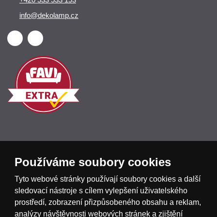
info@dekolamp.cz
Používáme soubory cookies
Česká republika
Slovensko
Deutschland
Tyto webové stránky používají soubory cookies a další
sledovací nástroje s cílem vylepšení uživatelského
Magyarország
Österreich
België
prostředí, zobrazení přizpůsobeného obsahu a reklam,
analýzy návštěvnosti webových stránek a zjištění