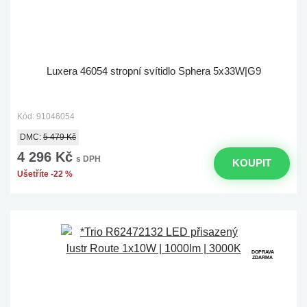
Luxera 46054 stropní svítidlo Sphera 5x33W|G9
Kód: 91046054
DMC:
5 479 Kč
4 296 Kč
s DPH
KOUPIT
Ušetříte -22 %
DOPRAVA
ZDARMA