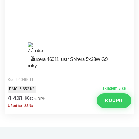
Luxera 46011 lustr Sphera 5x33W|G9
Kód: 91046011
skladem 3 ks
DMC:
5 652 Kč
4 431 Kč
s DPH
KOUPIT
Ušetříte -22 %