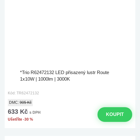
*Trio R62472132 LED přisazený lustr Route
1x10W | 1000lm | 3000K
Kód: TR62472132
DMC:
905 Kč
633 Kč
s DPH
KOUPIT
Ušetříte -30 %