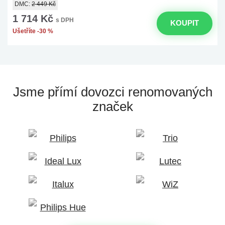
DMC:
2 449 Kč
1 714 Kč
s DPH
KOUPIT
Ušetříte -30 %
Jsme přímí dovozci
renomovaných
značek