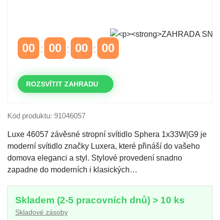
Časově omezená
sleva 20 % na objednávky nad
10.000 Kč
s kódem:
VIP20
00
00
00
00
DNY
HODINY
MINUTY
VTEŘINY
ROZSVÍTIT ZAHRADU
Kód produktu: 91046057
Luxe 46057 závěsné stropní svítidlo Sphera 1x33W|G9 je
moderní svítidlo značky Luxera, které přináší do vašeho
domova eleganci a styl. Stylové provedení snadno
zapadne do moderních i klasických…
Skladem (2-5 pracovních dnů) > 10 ks
Skladové zásoby