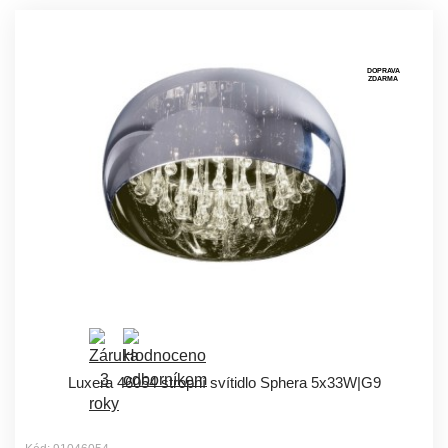
DOPRAVA
ZDARMA
Luxera 46054 stropní svítidlo Sphera 5x33W|G9