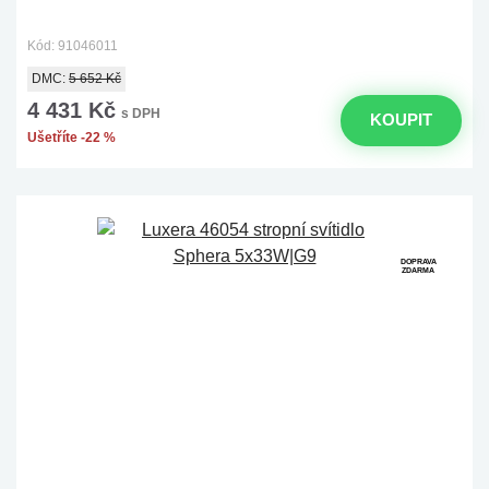
Kód: 91046011
DMC:
5 652 Kč
4 431 Kč
s DPH
KOUPIT
Ušetříte -22 %
DOPRAVA
ZDARMA