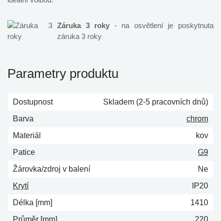
Záruka 3 roky
- na osvětlení je poskytnuta
záruka 3 roky
Parametry produktu
Dostupnost
Skladem (2-5 pracovních dnů)
Barva
chrom
Materiál
kov
Patice
G9
Žárovka/zdroj v balení
Ne
Krytí
IP20
Délka [mm]
1410
Průměr [mm]
220