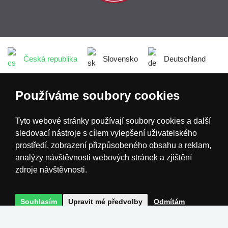
Česká republika
Slovensko
Deutschland
Magyarország
Österreich
België
Používáme soubory cookies
Tyto webové stránky používají soubory cookies a další
Nederland
sledovací nástroje s cílem vylepšení uživatelského
prostředí, zobrazení přizpůsobeného obsahu a reklam,
analýzy návštěvnosti webových stránek a zjištění
zdroje návštěvnosti.
Souhlasím
Upravit mé předvolby
Odmítám