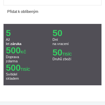
Přidat k oblíbeným
5
50
Až
Dní
let
záruka
na vracení
500
50
KČ
TISÍC
Doprava
Druhů zboží
zdarma
500
TISÍC
Svítidel
skladem