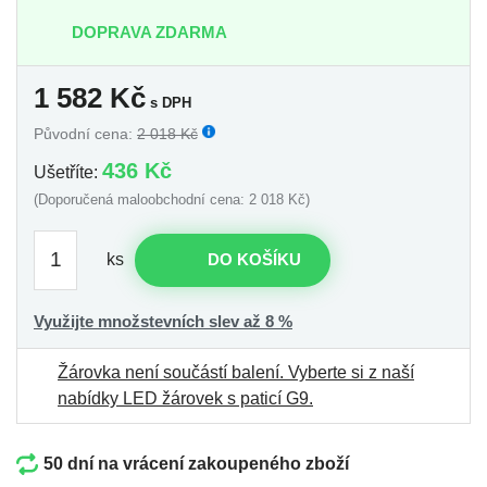
DOPRAVA ZDARMA
1 582
Kč
s DPH
Původní cena:
2 018 Kč
436 Kč
Ušetříte:
(Doporučená maloobchodní cena: 2 018 Kč)
ks
DO KOŠÍKU
Využijte množstevních slev až 8 %
Žárovka není součástí balení.
Vyberte si z naší
nabídky LED žárovek s paticí G9
.
50 dní na vrácení zakoupeného zboží