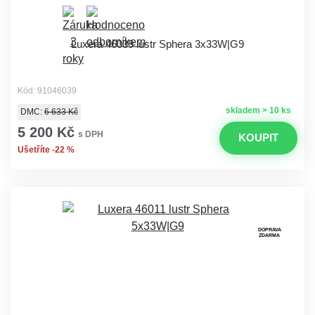
Luxera 46039 lustr Sphera 3x33W|G9
Kód: 91046039
skladem > 10 ks
DMC:
6 633 Kč
5 200 Kč
s DPH
KOUPIT
Ušetříte -22 %
DOPRAVA
ZDARMA