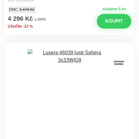
Kód: 91046054
skladem 5 ks
DMC:
5 479 Kč
4 296 Kč
s DPH
KOUPIT
Ušetříte -22 %
DOPRAVA
ZDARMA