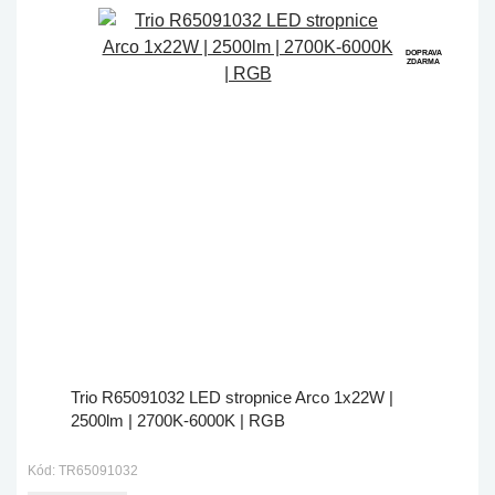
DOPRAVA
ZDARMA
Trio R65091032 LED stropnice Arco 1x22W |
2500lm | 2700K-6000K | RGB
Kód: TR65091032