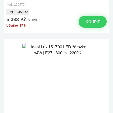
Kód: I129570
DMC:
6 453 Kč
5 333 Kč
s DPH
KOUPIT
Ušetříte -17 %