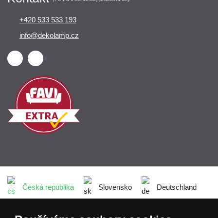
+420 533 533 193
info@dekolamp.cz
Česká republika
Slovensko
Deutschland
Magyarország
Österreich
België