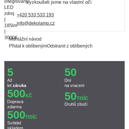
Vyzkoušeli jsme na vlastní oči
+420 533 533 193
info@dekolamp.cz
Montážní návod
Přidat k oblíbeným
Odstranit z oblíbených
5
50
Až
Dní
let
záruka
na vracení
500
50
KČ
TISÍC
Doprava
Druhů zboží
zdarma
500
TISÍC
Svítidel
skladem