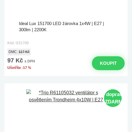
Ideal Lux 151700 LED žárovka 1x4W | E27 |
300lm | 2200K
Kód: I151700
DMC:
117 Kč
97 Kč
s DPH
KOUPIT
Ušetříte -17 %
doprava
ZDARMA