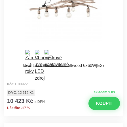
Ideal Lux 180922 lustr Driftwood 6x60W|E27
Kód: I180922
skladem 9 ks
DMC:
12 612 Kč
10 423 Kč
s DPH
KOUPIT
Ušetříte -17 %