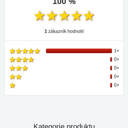
100 %
1
zákazník hodnotil
1×
0×
0×
0×
0×
Kategorie produktu