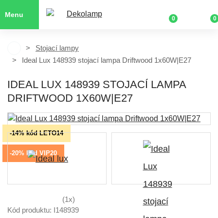
Menu
0
0
Stojací lampy
Ideal Lux 148939 stojací lampa Driftwood 1x60W|E27
IDEAL LUX 148939 STOJACÍ LAMPA
DRIFTWOOD 1X60W|E27
-14% kód LETO14
-20% kód VIP20
(1x)
Kód produktu: I148939