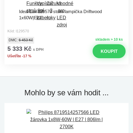
Ideal Lux 129570 stolní lampička Driftwood
1x60W|E27
Kód: I129570
skladem > 10 ks
DMC:
6 453 Kč
5 333 Kč
s DPH
KOUPIT
Ušetříte -17 %
Mohlo by se vám hodit ...