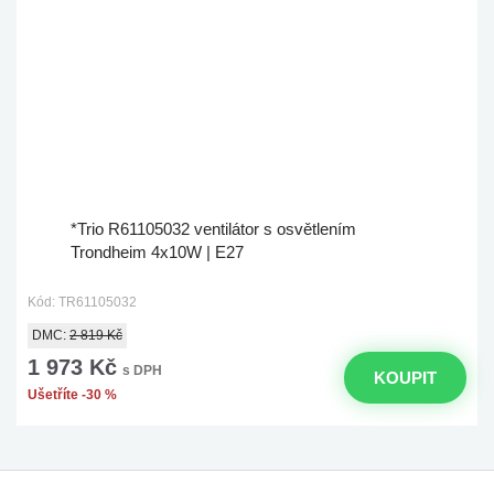
*Trio R61105032 ventilátor s osvětlením
Trondheim 4x10W | E27
Kód: TR61105032
DMC:
2 819 Kč
1 973 Kč
s DPH
KOUPIT
Ušetříte -30 %