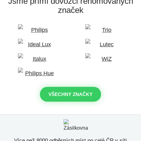
Jsme přímí dovozci
renomovaných
značek
VŠECHNY ZNAČKY
Více než 8000 odběrných míst po celé ČR v síti