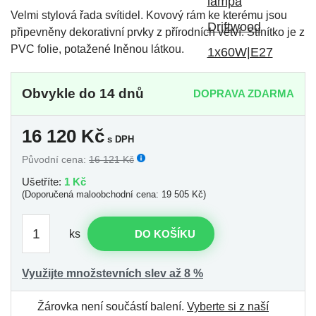
Velmi stylová řada svítidel. Kovový rám ke kterému jsou
připevněny dekorativní prvky z přírodních větví. Stínítko je z
PVC folie, potažené lněnou látkou.
Obvykle do 14 dnů
DOPRAVA ZDARMA
16 120
Kč
s DPH
Původní cena:
16 121 Kč
Ušetříte:
1 Kč
(Doporučená maloobchodní cena: 19 505 Kč)
ks
DO KOŠÍKU
Využijte množstevních slev až 8 %
Žárovka není součástí balení.
Vyberte si z naší