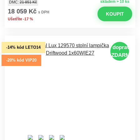
skladem > 10 ks
DMC:
21 851 Kč
18 059 Kč
s DPH
KOUPIT
Ušetříte -17 %
doprava
-14% kód LETO14
ZDARMA
-20% kód VIP20