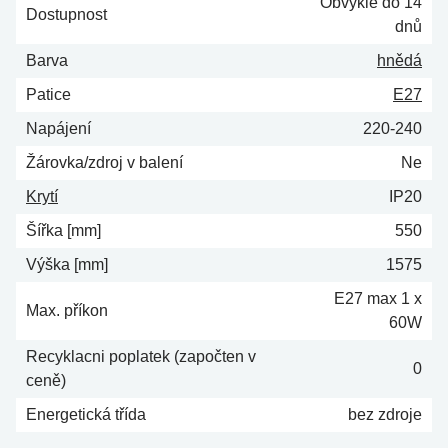
Obvykle do 14
Dostupnost
dnů
Barva
hnědá
Patice
E27
Napájení
220-240
Žárovka/zdroj v balení
Ne
Krytí
IP20
Šířka [mm]
550
Výška [mm]
1575
E27 max 1 x
Max. příkon
60W
Recyklacni poplatek (započten v
0
ceně)
Energetická třída
bez zdroje