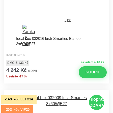
(1x)
Ideal Lux 032016 lustr Smarties Bianco
3x60W|E27
Kód: I032016
skladem > 10 ks
DMC:
5 133 Kč
4 242 Kč
s DPH
KOUPIT
Ušetříte -17 %
doprava
-14% kód LETO14
ZDARMA
-20% kód VIP20