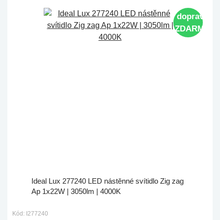
doprava
ZDARMA
Ideal Lux 277240 LED nástěnné svítidlo Zig zag
Ap 1x22W | 3050lm | 4000K
Kód: I277240