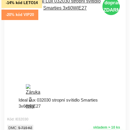
doprava
-14% kód LETO14
ZDARMA
-20% kód VIP20
Ideal Lux 032030 stropní svítidlo Smarties
3x60W|E27
Kód: I032030
skladem > 10 ks
DMC:
5 719 Kč