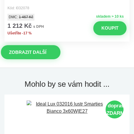
Kód: I032078
skladem > 10 ks
DMC:
1 467 Kč
1 212 Kč
s DPH
KOUPIT
Ušetříte -17 %
ZOBRAZIT DALŠÍ
Mohlo by se vám hodit ...
doprava
ZDARMA