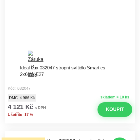
Ideal Lux 032047 stropní svítidlo Smarties
2x60W|E27
Kód: I032047
skladem > 10 ks
DMC:
4 986 Kč
4 121 Kč
s DPH
KOUPIT
Ušetříte -17 %