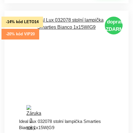
doprava
-14% kód LETO14
ZDARMA
-20% kód VIP20
Ideal Lux 032078 stolní lampička Smarties
Bianco 1x15W|G9