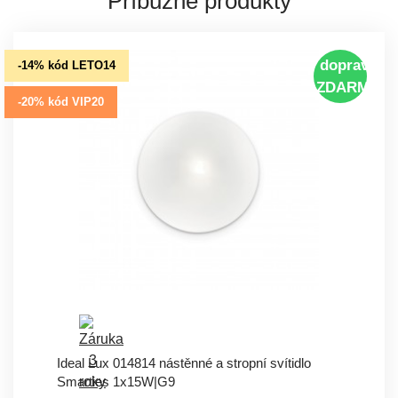
Příbuzné produkty
doprava
-14% kód LETO14
ZDARMA
-20% kód VIP20
Ideal Lux 014814 nástěnné a stropní svítidlo
Smarties 1x15W|G9