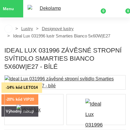
Menu
0
0
Lustry
Designové lustry
Ideal Lux 031996 lustr Smarties Bianco 5x60W|E27
IDEAL LUX 031996 ZÁVĚSNÉ STROPNÍ
SVÍTIDLO SMARTIES BIANCO
5X60W|E27 - BÍLÉ
-14% kód LETO14
-20% kód VIP20
Výhodný nákup