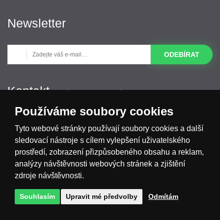
Newsletter
ODEBÍRAT
Kontakt
(Po-Pá 9:00-16:00) pracovní dny
Používáme soubory cookies
+420 533 533 193
info@dekolamp.cz
Tyto webové stránky používají soubory cookies a další
sledovací nástroje s cílem vylepšení uživatelského
prostředí, zobrazení přizpůsobeného obsahu a reklam,
analýzy návštěvnosti webových stránek a zjištění
zdroje návštěvnosti.
Souhlasím
Upravit mé předvolby
Odmítám