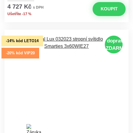
4 727 Kč
s DPH
KOUPIT
Ušetříte -17 %
doprava
-14% kód LETO14
ZDARMA
-20% kód VIP20