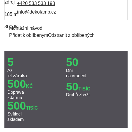
+420 533 533 193
info@dekolamp.cz
Montážní návod
Přidat k oblíbeným
Odstranit z oblíbených
5
50
Až
Dní
let
záruka
na vracení
500
50
KČ
TISÍC
Doprava
Druhů zboží
zdarma
500
TISÍC
Svítidel
skladem