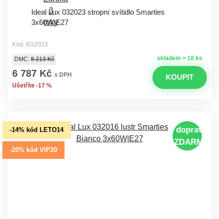
Ideal Lux 032023 stropní svítidlo Smarties
3x60W|E27
Kód: I032023
skladem > 10 ks
DMC:
8 213 Kč
6 787 Kč
s DPH
KOUPIT
Ušetříte -17 %
doprava
-14% kód LETO14
ZDARMA
-20% kód VIP20