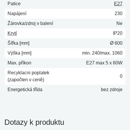
Patice
E27
Napájení
230
Žárovka/zdroj v balení
Ne
Krytí
IP20
Šířka [mm]
Ø 600
Výška [mm]
min. 240/max. 1060
Max. příkon
E27 max 5 x 60W
Recyklacni poplatek
0
(započten v ceně)
Energetická třída
bez zdroje
Dotazy k produktu