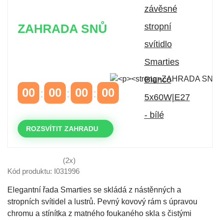
ZAHRADA SNŮ
Časově omezená
sleva 20 % na objednávky nad
10.000 Kč
s kódem:
VIP20
00
00
00
00
DNY
HODINY
MINUTY
VTEŘINY
ROZSVÍTIT ZAHRADU
(2x)
Kód produktu: I031996
Elegantní řada Smarties se skládá z nástěnných a
stropních svítidel a lustrů. Pevný kovový rám s úpravou
chromu a stínítka z matného foukaného skla s čistými