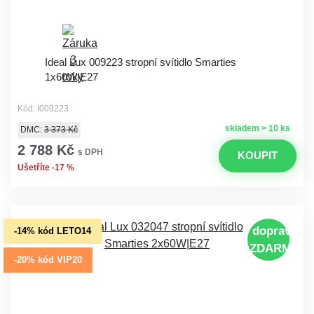
Ideal Lux 009223 stropní svítidlo Smarties
1x60W|E27
Kód: I009223
skladem > 10 ks
DMC:
3 373 Kč
2 788 Kč
s DPH
KOUPIT
Ušetříte -17 %
doprava
-14% kód LETO14
ZDARMA
-20% kód VIP20