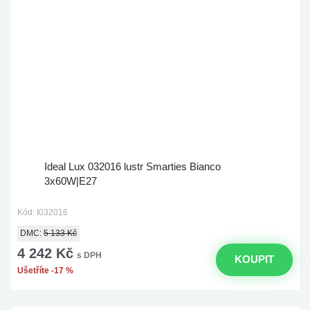
Ideal Lux 032016 lustr Smarties Bianco
3x60W|E27
Kód: I032016
DMC:
5 133 Kč
4 242 Kč
s DPH
KOUPIT
Ušetříte -17 %