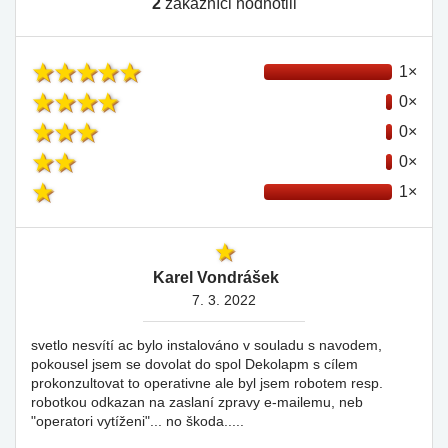
2
zákazníci hodnotili
1×
0×
0×
0×
1×
Karel Vondrášek
7. 3. 2022
svetlo nesvítí ac bylo instalováno v souladu s navodem,
pokousel jsem se dovolat do spol Dekolapm s cílem
prokonzultovat to operativne ale byl jsem robotem resp.
robotkou odkazan na zaslaní zpravy e-mailemu, neb
"operatori vytíženi"... no škoda.....