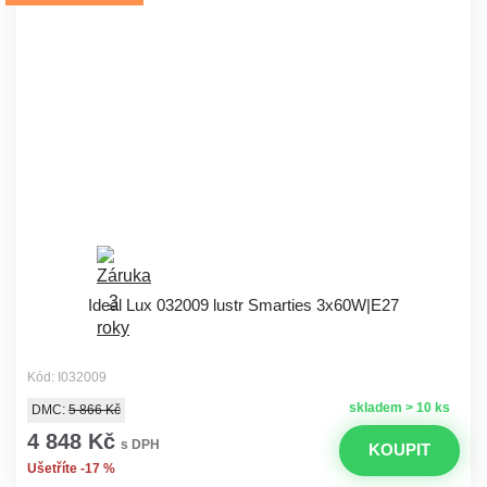
Ideal Lux 032009 lustr Smarties 3x60W|E27
Kód: I032009
skladem > 10 ks
DMC:
5 866 Kč
4 848 Kč
s DPH
KOUPIT
Ušetříte -17 %