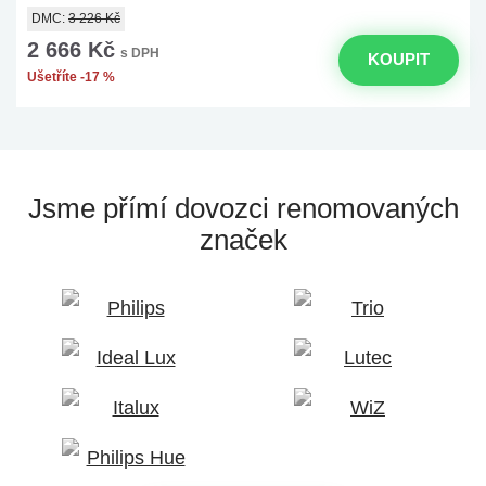
DMC:
3 226 Kč
2 666 Kč
s DPH
KOUPIT
Ušetříte -17 %
Jsme přímí dovozci
renomovaných
značek