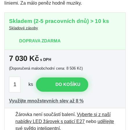
liniemi. Za málo peněz hodně muziky.
Skladem (2-5 pracovních dnů) > 10 ks
Skladové zásoby
DOPRAVA ZDARMA
7 030
Kč
s DPH
(Doporučená maloobchodní cena: 8 506 Kč)
ks
DO KOŠÍKU
Využijte množstevních slev až 8 %
Žárovka není součástí balení.
Vyberte si z naší
nabídky LED žárovek s paticí E27
nebo
udělejte
své světlo inteligentní
.