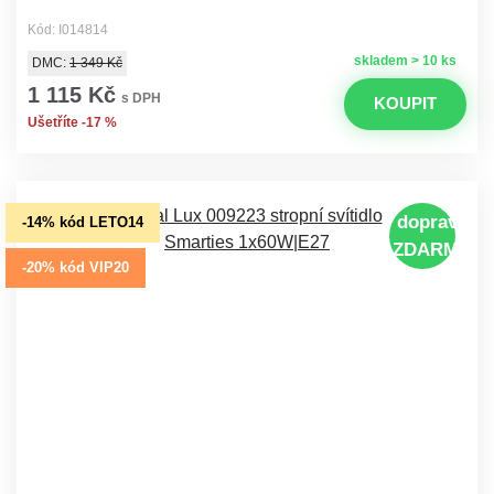
Kód: I014814
skladem > 10 ks
DMC:
1 349 Kč
1 115 Kč
s DPH
KOUPIT
Ušetříte -17 %
doprava
-14% kód LETO14
ZDARMA
-20% kód VIP20