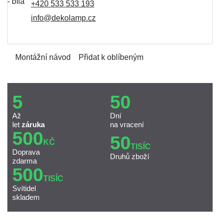
+420 533 533 193
info@dekolamp.cz
Montážní návod
Přidat k oblíbeným
5
50
Až
Dní
let
záruka
na vracení
500
50
KČ
TISÍC
Doprava
Druhů zboží
zdarma
500
TISÍC
Svítidel
skladem