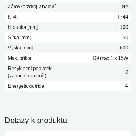
Žárovka/zdroj v balení
Ne
Krytí
IP44
Hloubka [mm]
100
Šířka [mm]
50
Výška [mm]
600
Max. příkon
G9 max 1 x 15W
Recyklacni poplatek
0
(započten v ceně)
Energetická třída
A
Dotazy k produktu