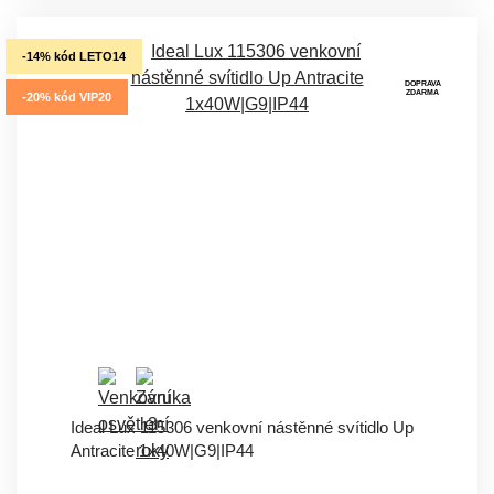
-14% kód LETO14
DOPRAVA
ZDARMA
-20% kód VIP20
Ideal Lux 115306 venkovní nástěnné svítidlo Up
Antracite 1x40W|G9|IP44