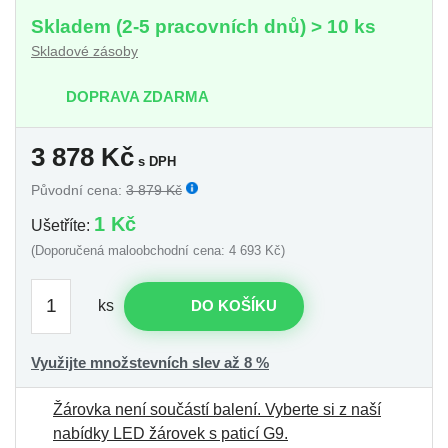
Skladem (2-5 pracovních dnů) > 10 ks
Skladové zásoby
DOPRAVA ZDARMA
3 878
Kč
s DPH
Původní cena:
3 879 Kč
1 Kč
Ušetříte:
(Doporučená maloobchodní cena: 4 693 Kč)
ks
DO KOŠÍKU
Využijte množstevních slev až 8 %
Žárovka není součástí balení.
Vyberte si z naší
nabídky LED žárovek s paticí G9
.