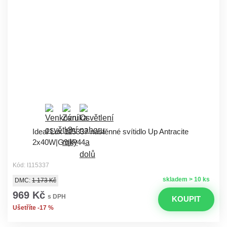
Ideal Lux 115337 nástěnné svítidlo Up Antracite
2x40W|G9|IP44
Kód: I115337
skladem > 10 ks
DMC:
1 173 Kč
969 Kč
s DPH
KOUPIT
Ušetříte -17 %