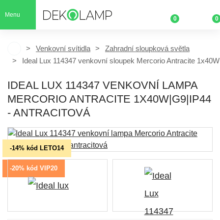
Menu
0
0
Venkovní svítidla
Zahradní sloupková světla
Ideal Lux 114347 venkovní sloupek Mercorio Antracite 1x40
IDEAL LUX 114347 VENKOVNÍ LAMPA
MERCORIO ANTRACITE 1X40W|G9|IP44
- ANTRACITOVÁ
-14% kód LETO14
-20% kód VIP20