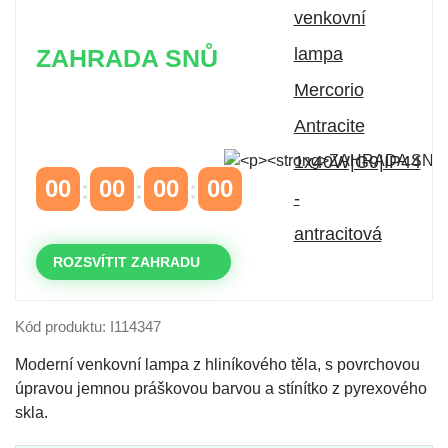
ZAHRADA SNŮ
Časově omezená
sleva 20 % na objednávky nad
10.000 Kč
s kódem:
VIP20
00
00
00
00
DNY
HODINY
MINUTY
VTEŘINY
ROZSVÍTIT ZAHRADU
Kód produktu: I114347
Moderní venkovní lampa z hliníkového těla, s povrchovou
úpravou jemnou práškovou barvou a stínítko z pyrexového
skla.