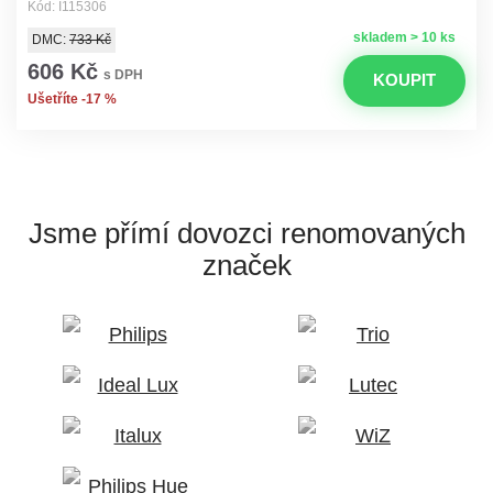
Kód: I115306
skladem > 10 ks
DMC:
733 Kč
606 Kč
s DPH
KOUPIT
Ušetříte -17 %
Jsme přímí dovozci
renomovaných
značek