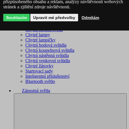
přizpůsobeného obsahu a reklam, analýzy návštěvnosti webových
stránek a zjištění zdroje návštěvnosti.
Philips Hue – kompletní sortiment
Immax NEO - kompletní sortiment
Souhlasím
Upravit mé předvolby
Odmítám
WiZ – kompletní sortiment
Chytré lustry
Chytrá stropní světla
Chytré lampy
Chytré lampičky
Chytrá bodová svítidla
Chytrá koupelnová svítidla
Chytrá nástěnná svítidla
Chytrá venkovní svítidla
Chytré žárovky
Startovací sady
Inteligentní příslušenství
Bluetooth světlo
Zápustná světla