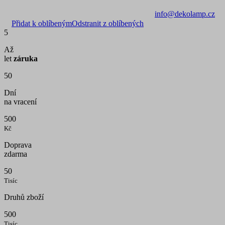
info@dekolamp.cz
Přidat k oblíbeným
Odstranit z oblíbených
5
Až
let
záruka
50
Dní
na vracení
500
Kč
Doprava
zdarma
50
Tisíc
Druhů zboží
500
Tisíc