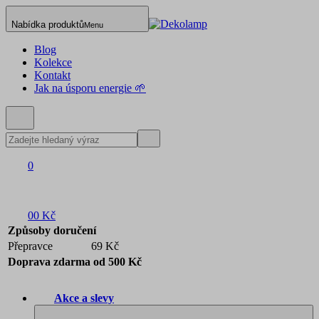
Nabídka produktů
Menu
Blog
Kolekce
Kontakt
Jak na úsporu energie 🌱
0
0
0 Kč
Způsoby doručení
Přepravce
69 Kč
Doprava zdarma od 500 Kč
Akce a slevy