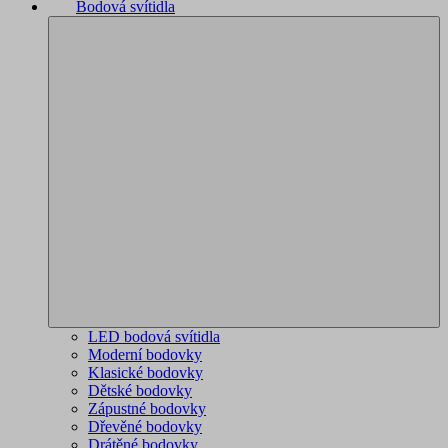
Bodová svítidla
LED bodová svítidla
Moderní bodovky
Klasické bodovky
Dětské bodovky
Zápustné bodovky
Dřevěné bodovky
Drátěné bodovky