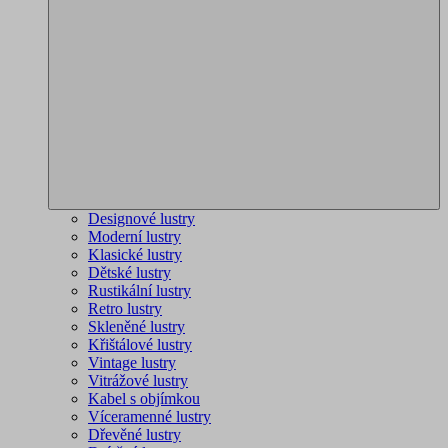
Designové lustry
Moderní lustry
Klasické lustry
Dětské lustry
Rustikální lustry
Retro lustry
Skleněné lustry
Křištálové lustry
Vintage lustry
Vitrážové lustry
Kabel s objímkou
Víceramenné lustry
Dřevěné lustry