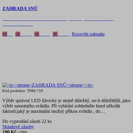
ZAHRADA SNŮ
Časově omezená
sleva 20 % na objednávky nad 10.000 Kč
s kódem:
VIP20
00
Dny
00
Hodiny
00
Minuty
00
Vteřiny
Rozsvítit zahradu
Kód produktu: T986-710
Výběr správné LED žárovky je stejně důležitý, ne-li důležitější, jako
výběr samotného svítidla. Při vybírání zohledněte hned několik
faktorů:jaký je maximální možný příkon svítidla , do…
Do vyprodání zásob 22 ks
Skladové zásoby
190
Kč
s DPH