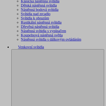
Klasická nástěnná svítidla
Dětská nástěnná svítidla
Nástěnná bodová svítidla
Svítidla nad zrcadlo
Svítidla k obrazům
Rustikální nástěnná svítidla
Dřevěná nástěnná svítidla
Nástěnná svítidla s vypínačem
Koupelnová nástěnná světla
Nástěnná svítidla s dálkovým ovládáním
Venkovní svítidla