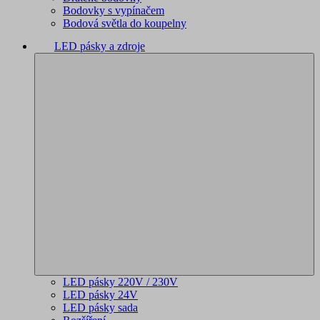
Bodovky s vypínačem
Bodová světla do koupelny
LED pásky a zdroje
LED pásky 220V / 230V
LED pásky 24V
LED pásky sada