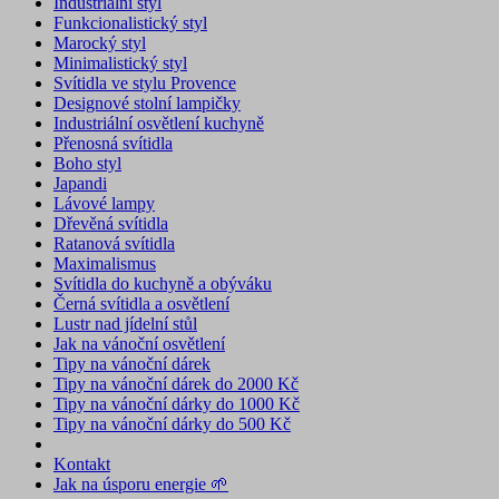
Industriální styl
Funkcionalistický styl
Marocký styl
Minimalistický styl
Svítidla ve stylu Provence
Designové stolní lampičky
Industriální osvětlení kuchyně
Přenosná svítidla
Boho styl
Japandi
Lávové lampy
Dřevěná svítidla
Ratanová svítidla
Maximalismus
Svítidla do kuchyně a obýváku
Černá svítidla a osvětlení
Lustr nad jídelní stůl
Jak na vánoční osvětlení
Tipy na vánoční dárek
Tipy na vánoční dárek do 2000 Kč
Tipy na vánoční dárky do 1000 Kč
Tipy na vánoční dárky do 500 Kč
Kontakt
Jak na úsporu energie 🌱