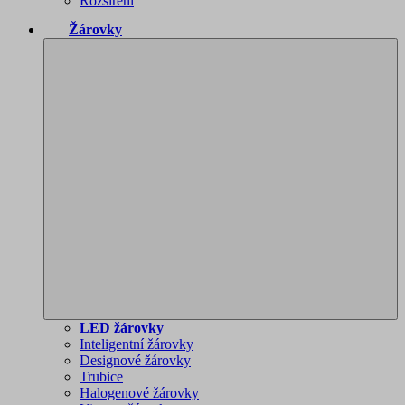
Rozšíření
Žárovky
LED žárovky
Inteligentní žárovky
Designové žárovky
Trubice
Halogenové žárovky