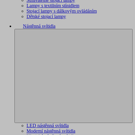
Stmívatelné stojací lampy
Lampy s textilním stínidlem
Stojací lampy s dálkovým ovládáním
Dětské stojací lampy
Nástěnná svítidla
LED nástěnná svítidla
Moderní nástěnná svítidla