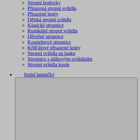
Stropní bodovky
Přisazená stropní svítidla
Přisazené lustry
Dětská stropní svítidla
Klasické stropnice
Rustikální stropní svítidla
Dřevěné stropnice
Koupelnové stropnice
Křišťálové přisazené lustry
Stropní svítidla na lanku
Stropnice s dálkovým ovládáním
Stropní svítidla koule
Stolní lampičky