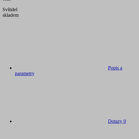
Svítidel
skladem
Popis a
parametry
Dotazy
0