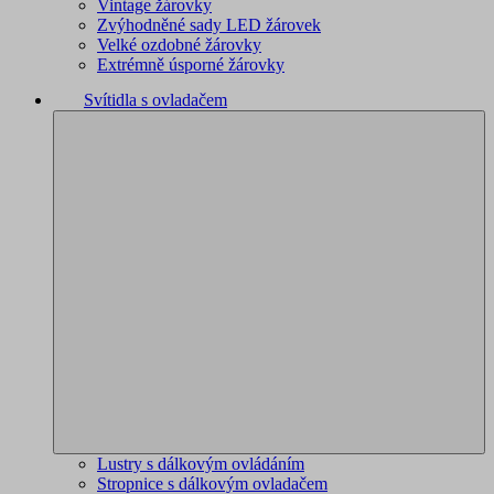
Vintage žárovky
Zvýhodněné sady LED žárovek
Velké ozdobné žárovky
Extrémně úsporné žárovky
Svítidla s ovladačem
Lustry s dálkovým ovládáním
Stropnice s dálkovým ovladačem