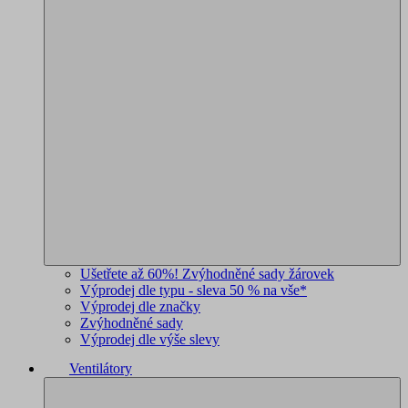
Ušetřete až 60%! Zvýhodněné sady žárovek
Výprodej dle typu - sleva 50 % na vše*
Výprodej dle značky
Zvýhodněné sady
Výprodej dle výše slevy
Ventilátory