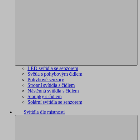
LED svítidla se senzorem
Světla s pohybovým čidlem
Pohybové senzory
Stropní svítidla s čidlem
Nástěnná svítidla s čidlem
Sloupky s čidlem
Solární svítidla se senzorem
Svítidla dle místnosti