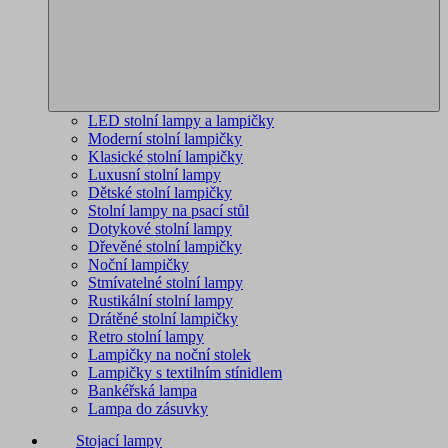
LED stolní lampy a lampičky
Moderní stolní lampičky
Klasické stolní lampičky
Luxusní stolní lampy
Dětské stolní lampičky
Stolní lampy na psací stůl
Dotykové stolní lampy
Dřevěné stolní lampičky
Noční lampičky
Stmívatelné stolní lampy
Rustikální stolní lampy
Drátěné stolní lampičky
Retro stolní lampy
Lampičky na noční stolek
Lampičky s textilním stínidlem
Bankéřská lampa
Lampa do zásuvky
Stojací lampy