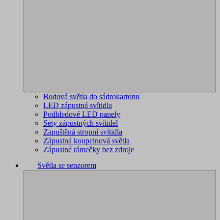
Bodová světla do sádrokartonu
LED zápustná svítidla
Podhledové LED panely
Sety zápustných svítidel
Zapuštěná stropní svítidla
Zápustná koupelnová světla
Zápustné rámečky bez zdroje
Světla se senzorem