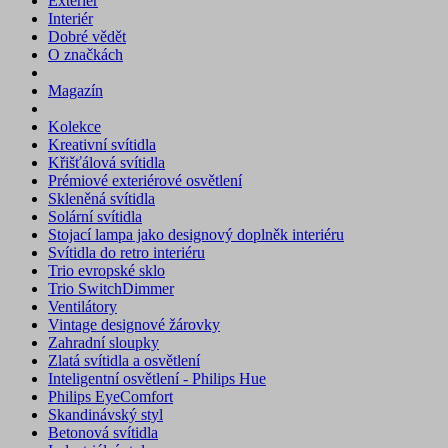
Exteriér
Interiér
Dobré vědět
O značkách
Magazín
Kolekce
Kreativní svítidla
Křišťálová svítidla
Prémiové exteriérové osvětlení
Skleněná svítidla
Solární svítidla
Stojací lampa jako designový doplněk interiéru
Svítidla do retro interiéru
Trio evropské sklo
Trio SwitchDimmer
Ventilátory
Vintage designové žárovky
Zahradní sloupky
Zlatá svítidla a osvětlení
Inteligentní osvětlení - Philips Hue
Philips EyeComfort
Skandinávský styl
Betonová svítidla