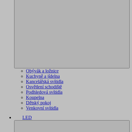
Obývák a ložnice
Kuchyně a jídelna
Kancelářská svítidla
Osvětlení schodiště
Podhledová svítidla
Koupelna
Dětský pokoj
Venkovní svítidla
LED