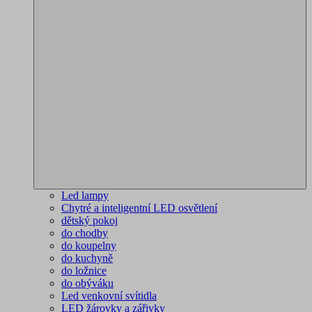
Led lampy
Chytré a inteligentní LED osvětlení
dětský pokoj
do chodby
do koupelny
do kuchyně
do ložnice
do obýváku
Led venkovní svítidla
LED žárovky a zářivky