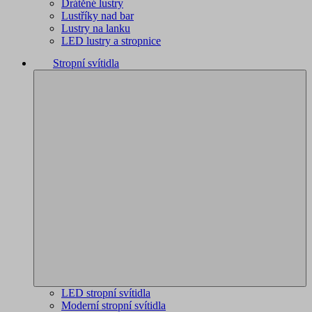
Drátěné lustry
Lustříky nad bar
Lustry na lanku
LED lustry a stropnice
Stropní svítidla
LED stropní svítidla
Moderní stropní svítidla