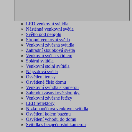
LED venkovní svítidla
Nástěnná venkovní světla
Světlo pod pergolu
Stropní venkovní světla
Venkovní závěsná svítidla
Zahradní sloupková světla
Venkovní světla s čidlem
Solární svítidla
Venkovní stolní svítidla
Nájezdová světla
Osvětlení terasy
Osvětlené číslo domu
Venkovní svítidla s kamerou
Zahradní zásuvkové sloupky
Venkovní závěsné řetězy
LED reflektory
Nízkonapěťová venkovní svítidla
Osvětlení kolem bazénu
Osvětlení vchodu do domu
Svítidla s bezpečnostní kamerou