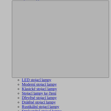
LED stojací lampy
Moderní stojací lampy
Klasické stojací lampy
Stojací lampy ke čtení
Dřevěné stojací lampy
Drátěné stojací lampy
Rustikální stojací lampy