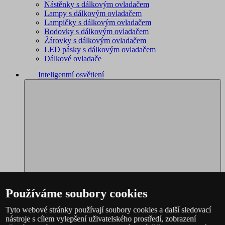
Nástěnky s dálkovým ovladačem
Lampy s dálkovým ovladačem
Lampičky s dálkovým ovladačem
Bodovky s dálkovým ovladačem
Žárovky s dálkovým ovladačem
LED pásky s dálkovým ovladačem
Dálkové ovladače
Inteligentní osvětlení
Používáme soubory cookies
Tyto webové stránky používají soubory cookies a další sledovací
nástroje s cílem vylepšení uživatelského prostředí, zobrazení