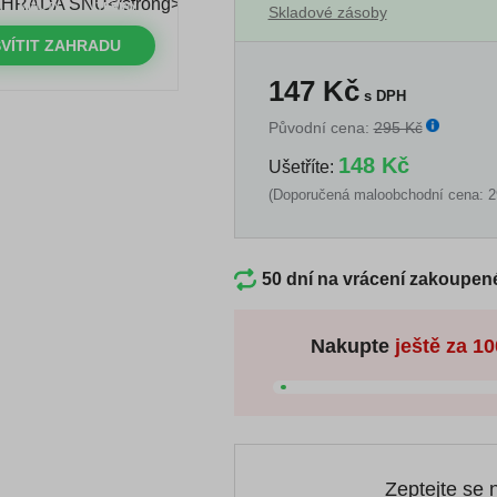
MINUTY
VTEŘINY
Skladové zásoby
VÍTIT ZAHRADU
147
Kč
s DPH
Původní cena:
295 Kč
148 Kč
Ušetříte:
(Doporučená maloobchodní cena: 2
50 dní na vrácení zakoupen
Nakupte
ještě za
10
Zeptejte se 