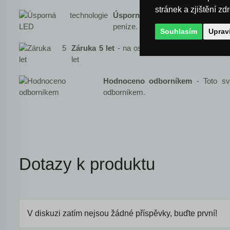
stránek a zjištění zd
Úsporná technologie LED
- ušet
peníze.
Souhlasím
Uprav
Záruka 5 let
- na osvětlení je poskytnuta mi
let
Hodnoceno odborníkem
- Toto sv
odborníkem.
Dotazy k produktu
V diskuzi zatím nejsou žádné příspěvky, buďte první!