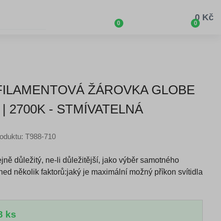
0 Kč
0
0
D FILAMENTOVÁ ŽÁROVKA GLOBE
 | 2700K - STMÍVATELNÁ
oduktu: T988-710
ně důležitý, ne-li důležitější, jako výběr samotného
hned několik faktorů:jaký je maximální možný příkon svítidla
8 ks