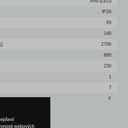
Ano (LED)
IP20
95
140
K]
2700
680
230
1
7
F
lepšení
těvnosti webových