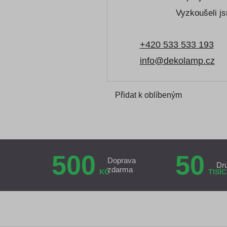
Vyzkoušeli js
+420 533 533 193
info@dekolamp.cz
Přidat k oblíbeným
500
50
Doprava
Dr
zdarma
KČ
TISÍC