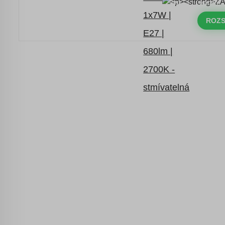
DNY
HODINY
Časově omezená
sleva 20 % na
objednávky nad 10.000 Kč
ROZS
s kódem:
VIP20