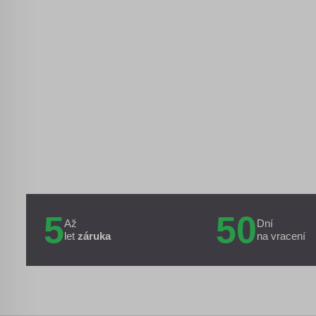
5
50
Až
Dní
let
záruka
na vracení