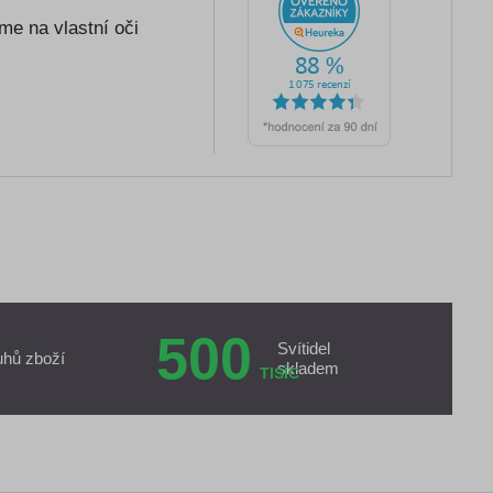
me na vlastní oči
500
Svítidel
uhů zboží
skladem
TISÍC