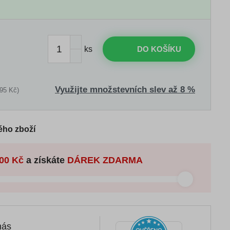
ks
DO KOŠÍKU
Využijte množstevních slev až 8 %
95 Kč)
ého zboží
00 Kč
a získáte
DÁREK ZDARMA
nás