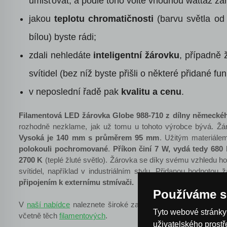
umisťovat, a podle toho volte vhodnou wattáž žá
jakou
teplotu chromatičnosti
(barvu světla od 
bílou) byste rádi;
zdali nehledáte
inteligentní žárovku
, případně 
svítidel (bez níž byste přišli o některé přidané fun
v neposlední řadě pak
kvalitu a cenu
.
Filamentová LED žárovka Globe
988-710
z dílny německéh
rozhodně nezklame, jak už tomu u tohoto výrobce bývá.
Žá
Vysoká je 140 mm s průměrem 95 mm
. Užitým materiálem
polokouli pochromované
.
Příkon činí 7 W, vydá tedy 680 
2700 K
(teplé žluté světlo).
Žárovka se díky svému vzhledu ho
svítidel, například v industriálním stylu. Přidanou hodnotou 
připojením k externímu stmívači.
Používáme s
V
naší nabídce
naleznete široké zastoupení LED žárovek s ro
Tyto webové stránky 
včetně těch
filamentových
.
uživatelského prost