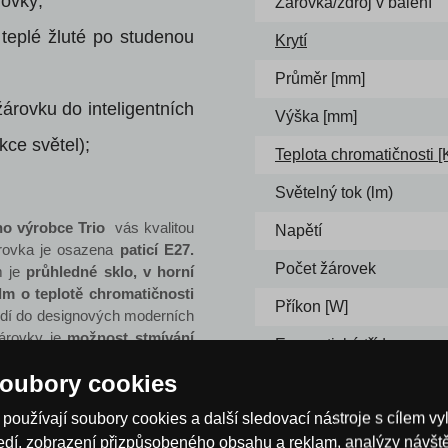
rovky;
Žárovka/zdroj v balení
teplé žluté po studenou
Krytí
Průměr [mm]
žárovku do inteligentních
Výška [mm]
kce světel);
Teplota chromatičnosti [
Světelný tok (lm)
o výrobce Trio
vás kvalitou
Napětí
rovka je osazena
paticí E27.
Počet žárovek
 je
průhledné sklo, v horní
lm o teplotě chromatičnosti
Příkon [W]
dí do designových moderních
žárovky je
možnost stmívání
Energetická třída
oubory cookies
zdílnými paticemi a wattáží,
používají soubory cookies a další sledovací nástroje s cílem vy
ředí, zobrazení přizpůsobeného obsahu a reklam, analýzy návš