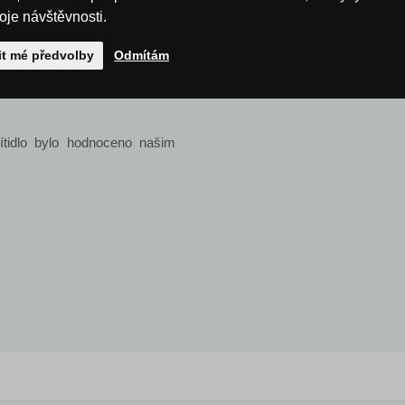
roje návštěvnosti.
ří elektrickou energii i vaše
it mé předvolby
Odmítám
mořádně prodloužená záruka 5
ítidlo bylo hodnoceno našim