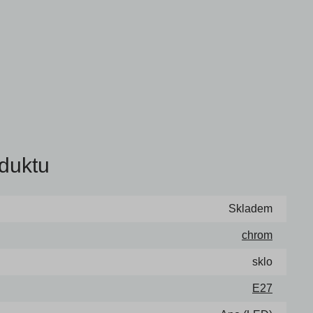
duktu
Skladem
chrom
sklo
E27