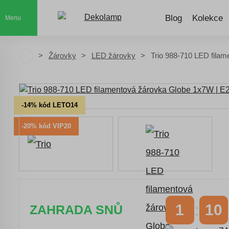
Blog
Kolekce
Menu
Žárovky
LED žárovky
Trio 988-710 LED filam
-14% kód LETO14
-20% kód VIP20
1
10
ZAHRADA SNŮ