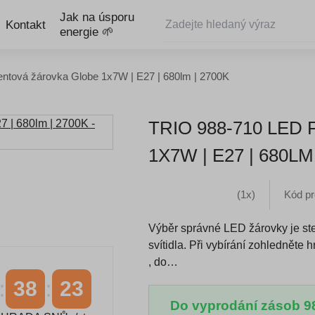
Jak na úsporu
Kontakt
energie 🌱
entová žárovka Globe 1x7W | E27 | 680lm | 2700K
TRIO 988-710 LE
1X7W | E27 | 680LM
(1x)
Kód pr
Výběr správné LED žárovky je stej
svítidla. Při vybírání zohledněte 
, do…
38
23
Do vyprodání zásob 9