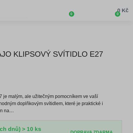
0 Kč
0
0
AJO KLIPSOVÝ SVÍTIDLO E27
47 je malým, ale užitečným pomocníkem ve vaší
hodným doplňkovým svítidlem, které je praktické i
jen na…
ch dnů) > 10 ks
DOPRAVA ZDARMA