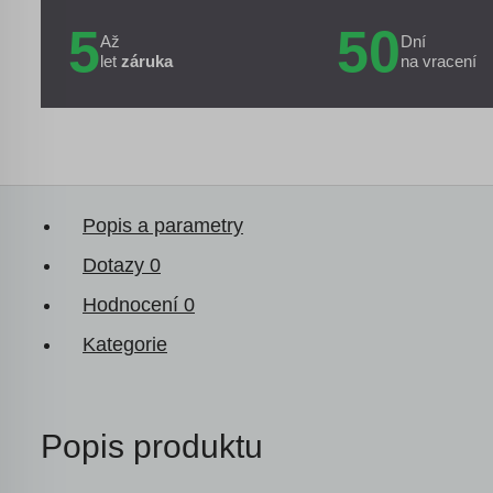
5
50
Až
Dní
let
záruka
na vracení
Popis a parametry
Dotazy
0
Hodnocení
0
Kategorie
Popis produktu