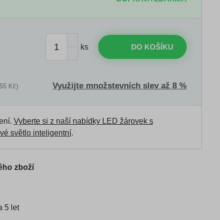
ks
DO KOŠÍKU
Využijte množstevních slev až 8 %
55 Kč)
ení.
Vyberte si z naší nabídky LED žárovek s
vé světlo inteligentní
.
ého zboží
5 let