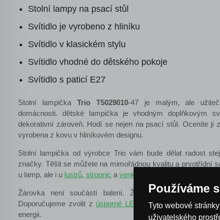
Stolní lampy na psací stůl
Svítidlo je vyrobeno z hliníku
Svítidlo v klasickém stylu
Svítidlo vhodné do dětského pokoje
Svítidlo s paticí E27
Stolní lampička
Trio T5029010
-47 je malým, ale užit
domácnosti. dětské lampička je vhodným doplňkovým svíti
dekorativní zároveň. Hodí se nejen na psací stůl. Oceníte ji
vyrobena z kovu v hliníkovém designu.
Stolní lampička od výrobce Trio vám bude dělat radost stej
značky. Těšit se můžete na mimořádnou kvalitu a prvotřídní 
u lamp, ale i u
lustrů
,
stropnic
a
venkovního osvětlení
značky Tr
Používáme s
Žárovka není součástí balení. Žárovky vhodné do tohoto
Doporučujeme zvolit z
úsporné LED žárovky
, díky kterým u
Tyto webové stránky 
energii.
uživatelského prost