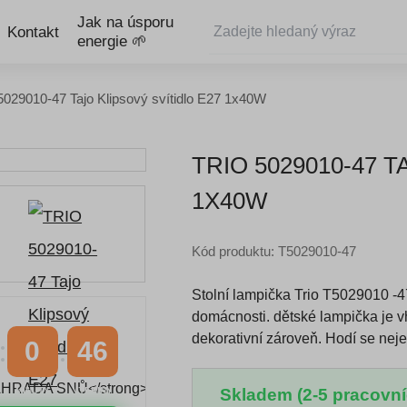
Jak na úsporu
Kontakt
energie 🌱
029010-47 Tajo Klipsový svítidlo E27 1x40W
TRIO 5029010-47 T
1X40W
Kód produktu: T5029010-47
Stolní lampička Trio T5029010 -
domácnosti. dětské lampička je v
dekorativní zároveň. Hodí se ne
0
45
Skladem (2-5 pracovní
MINUTY
VTEŘINY