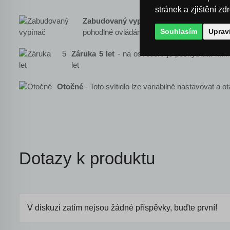
stránek a zjištění zd
Zabudovaný vypínač
- na světle je zabud
Souhlasím
Uprav
pohodlné ovládání světla
Záruka 5 let
- na osvětlení je poskytnuta mi
let
Otočné
- Toto svítidlo lze variabilně nastavovat a o
Dotazy k produktu
V diskuzi zatím nejsou žádné příspěvky, buďte první!