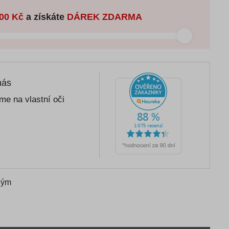
00 Kč
a získáte
DÁREK ZDARMA
nás
me na vlastní oči
ným