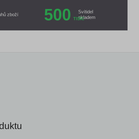
500
Svítidel
uhů zboží
skladem
TISÍC
duktu