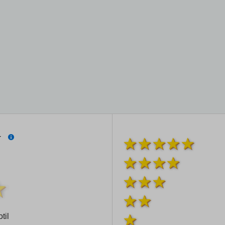
í
til