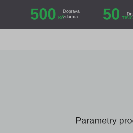
500
50
Doprava
Dr
zdarma
KČ
TISÍC
Parametry pro