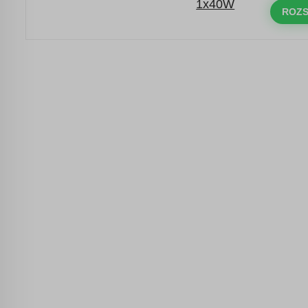
objednávky nad 10.000 Kč
ROZS
s kódem:
VIP20