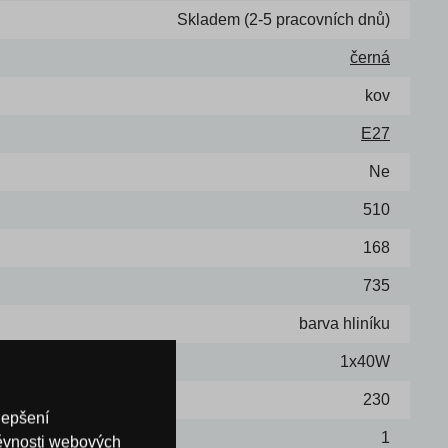
Skladem (2-5 pracovních dnů)
černá
kov
E27
Ne
510
168
735
barva hliníku
1x40W
230
lepšení
1
těvnosti webových