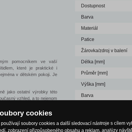
Dostupnost
Barva
Materiál
Patice
Žárovka/zdroj v balení
ečným pomocníkem ve vaší
Délka [mm]
dlem, které je praktické i
Průměr [mm]
 zejména v dětském pokoji. Je
Výška [mm]
ně jako ostatní výrobky této
Barva
současný vzhled, a to nejenom
io.
Max. příkon
oubory cookies
 svítidla mají patici E27.
Napětí
šetříte peníze za elektrickou
používají soubory cookies a další sledovací nástroje s cílem vy
Počet žárovek
ředí, zobrazení přizpůsobeného obsahu a reklam, analýzy návš