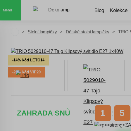
Blog
Kolekce
Menu
Stolní lampičky
Dětské stolní lampičky
TRIO 5
-14% kód LETO14
-20% kód VIP20
1
5
ZAHRADA SNŮ
DNY
HODINY
Časově omezená
sleva 20 % na