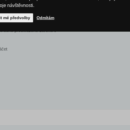
roje návštěvnosti.
Energetická třída
ovaný vypínač, který umožňuje
it mé předvolby
Odmítám
mořádně prodloužená záruka 5
táčet