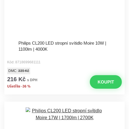
Philips CL200 LED stropní svítidlo Moire 10W |
1100lm | 4000K
Kód: 8718699681111
DMC:
339 Kč
216 Kč
s DPH
KOUPIT
Ušetříte -36 %