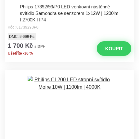
Philips 17392/93/P0 LED venkovní nástěnné
svítidlo Samondra se senzorem 1x12W | 1200lm
| 2700K | IP4
Kód: 81739293P0
DMC:
2 669 Kč
1 700 Kč
s DPH
KOUPIT
Ušetříte -36 %