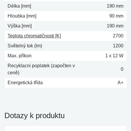
Délka [mm]
190 mm
Hloubka [mm]
90 mm
Výška [mm]
190 mm
Teplota chromatičnosti [K]
2700
Světelný tok (lm)
1200
Max. příkon
1 x 12 W
Recyklacni poplatek (započten v
0
ceně)
Energetická třída
A+
Dotazy k produktu