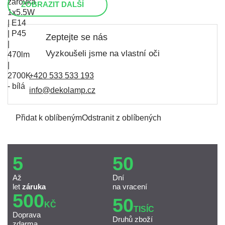
ZOBRAZIT DALŠÍ
Zeptejte se nás
Vyzkoušeli jsme na vlastní oči
+420 533 533 193
info@dekolamp.cz
Přidat k oblíbeným
Odstranit z oblíbených
5
50
Až
Dní
let
záruka
na vracení
500
50
KČ
TISÍC
Doprava
Druhů zboží
zdarma