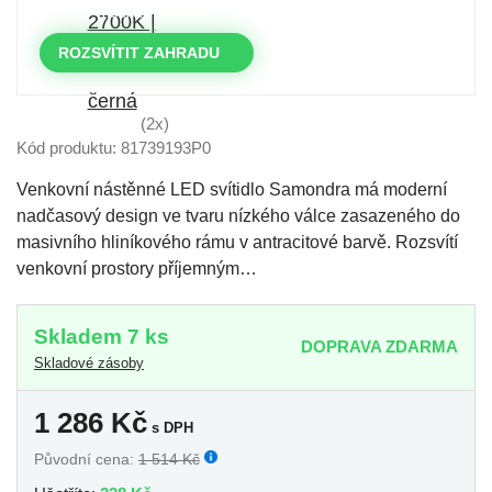
DNY
HODINY
MINUTY
VTEŘINY
ROZSVÍTIT ZAHRADU
(2x)
Kód produktu: 81739193P0
Venkovní nástěnné LED svítidlo Samondra má moderní
nadčasový design ve tvaru nízkého válce zasazeného do
masivního hliníkového rámu v antracitové barvě. Rozsvítí
venkovní prostory příjemným…
Skladem 7 ks
DOPRAVA ZDARMA
Skladové zásoby
1 286
Kč
s DPH
Původní cena:
1 514 Kč