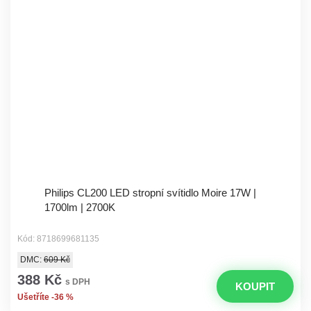
Philips CL200 LED stropní svítidlo Moire 17W |
1700lm | 2700K
Kód: 8718699681135
DMC:
609 Kč
388 Kč
s DPH
KOUPIT
Ušetříte -36 %