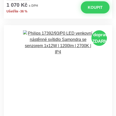
1 070 Kč
s DPH
KOUPIT
Ušetříte -36 %
doprava
ZDARMA