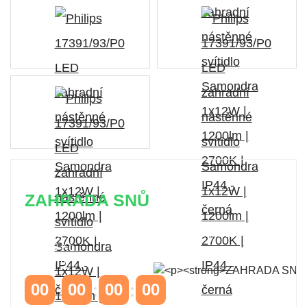
ZAHRADA SNŮ
Časově omezená
sleva 20 % na objednávky nad
10.000 Kč
s kódem:
VIP20
00
00
00
00