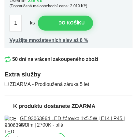
Ušetříte:
228 Kč
(Doporučená maloobchodní cena: 2 019 Kč)
ks
DO KOŠÍKU
Využijte množstevních slev až 8 %
50 dní na vrácení zakoupeného zboží
Extra služby
ZDARMA - Prodloužená záruka 5 let
K produktu dostanete ZDARMA
GE 93063964 LED žárovka 1x5.5W | E14 | P45 |
470lm | 2700K - bílá