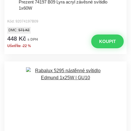
Prezent 74197 B09 Lyra acryl závěsné svítidlo
1x60W
Kód: 92074197B09
DMC:
571 Kč
448 Kč
s DPH
KOUPIT
Ušetříte -22 %