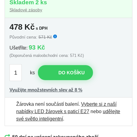
Skladem 2 ks
Skladové zásoby
478
Kč
s DPH
Původní cena:
571 Kč
93 Kč
Ušetříte:
(Doporučená maloobchodní cena: 571 Kč)
ks
DO KOŠÍKU
Využijte množstevních slev až 8 %
Žárovka není součástí balení.
Vyberte si z naší
nabídky LED žárovek s paticí E27
nebo
udělejte
své světlo inteligentní
.