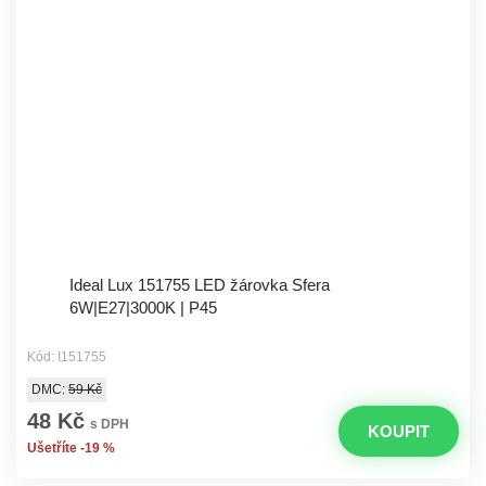
Ideal Lux 151755 LED žárovka Sfera
6W|E27|3000K | P45
Kód: I151755
DMC:
59 Kč
48 Kč
s DPH
KOUPIT
Ušetříte -19 %