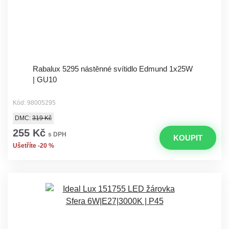
Rabalux 5295 nástěnné svítidlo Edmund 1x25W
| GU10
Kód: 98005295
DMC:
319 Kč
255 Kč
s DPH
KOUPIT
Ušetříte -20 %