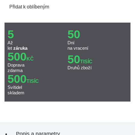
Přidat k oblíbeným
5
50
Až
Dní
let
záruka
na vracení
500
50
KČ
TISÍC
Doprava
Druhů zboží
zdarma
500
TISÍC
Svítidel
skladem
Popis a parametry