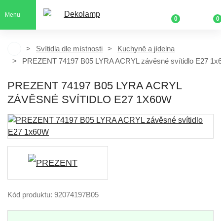
Menu
0
0
Svítidla dle místnosti
Kuchyně a jídelna
PREZENT 74197 B05 LYRA ACRYL závěsné svítidlo E27 1
PREZENT 74197 B05 LYRA ACRYL
ZÁVĚSNÉ SVÍTIDLO E27 1X60W
Kód produktu: 92074197B05