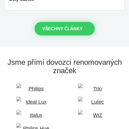
VŠECHNY ČLÁNKY
Jsme přímí dovozci
renomovaných
značek