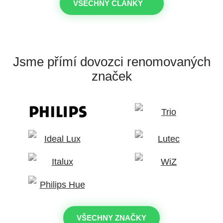
VŠECHNY ČLÁNKY
Jsme přímí dovozci
renomovaných
značek
VŠECHNY ZNAČKY