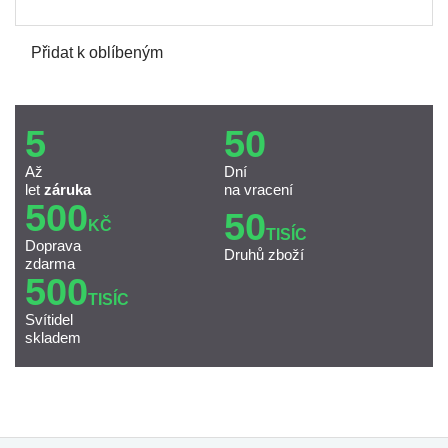
Přidat k oblíbeným
5
50
Až
Dní
let
záruka
na vracení
500
50
KČ
TISÍC
Doprava
Druhů zboží
zdarma
500
TISÍC
Svítidel
skladem