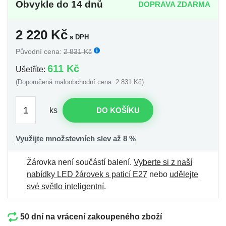
Obvykle do 14 dnů
DOPRAVA ZDARMA
2 220
Kč
s DPH
Původní cena:
2 831 Kč
611 Kč
Ušetříte:
(Doporučená maloobchodní cena: 2 831 Kč)
ks
DO KOŠÍKU
Využijte množstevních slev až 8 %
Žárovka není součástí balení.
Vyberte si z naší
nabídky LED žárovek s paticí E27
nebo
udělejte
své světlo inteligentní
.
50 dní na vrácení zakoupeného zboží