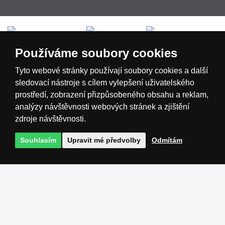
Česká republika
Slovensko
Deutschland
Používáme soubory cookies
Magyarország
Österreich
België
Tyto webové stránky používají soubory cookies a další
sledovací nástroje s cílem vylepšení uživatelského
prostředí, zobrazení přizpůsobeného obsahu a reklam,
Nederland
analýzy návštěvnosti webových stránek a zjištění
zdroje návštěvnosti.
Souhlasím
Upravit mé předvolby
Odmítám
Realizace