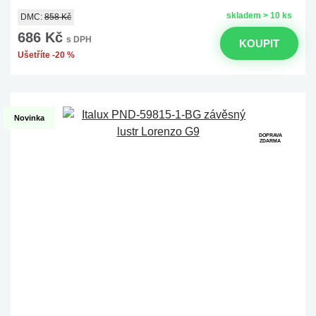
skladem > 10 ks
DMC:
858 Kč
686 Kč
s DPH
KOUPIT
Ušetříte -20 %
Novinka
DOPRAVA
ZDARMA