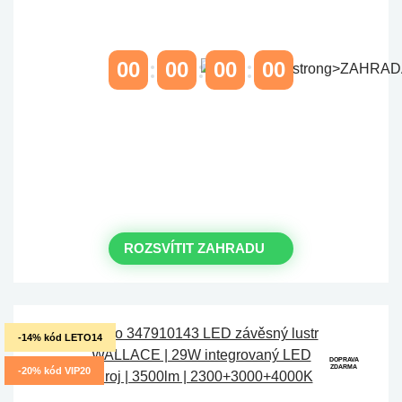
00
00
00
00
DNY
HODINY
MINUTY
VTEŘINY
Časově omezená
sleva 20 % na
objednávky nad 10.000 Kč
s kódem:
VIP20
ROZSVÍTIT ZAHRADU
-14% kód LETO14
DOPRAVA
ZDARMA
-20% kód VIP20