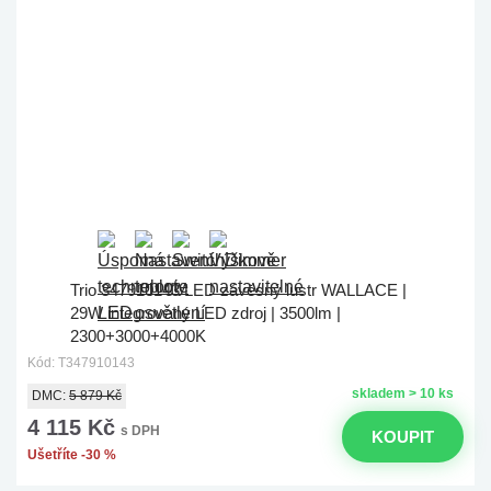
Trio 347910143 LED závěsný lustr WALLACE |
29W integrovaný LED zdroj | 3500lm |
2300+3000+4000K
Kód: T347910143
skladem > 10 ks
DMC:
5 879 Kč
4 115 Kč
s DPH
KOUPIT
Ušetříte -30 %