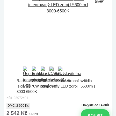
ZDARMA
Rabalux 72401 LED závěsné stropní svítidlo
Isidora | 70W integrovaný LED zdroj | 5600lm |
3000-6500K
Kód: 98072401
Obvykle do 14 dnů
DMC:
2 990 Kč
2 542 Kč
s DPH
KOUPIT