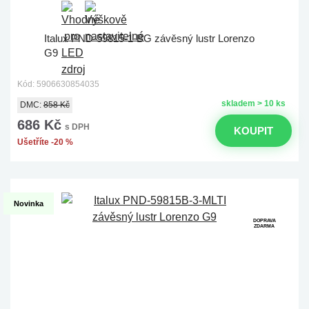
Italux PND-59815-1-BG závěsný lustr Lorenzo
G9
Kód: 5906630854035
skladem > 10 ks
DMC:
858 Kč
686 Kč
s DPH
KOUPIT
Ušetříte -20 %
Novinka
DOPRAVA
ZDARMA