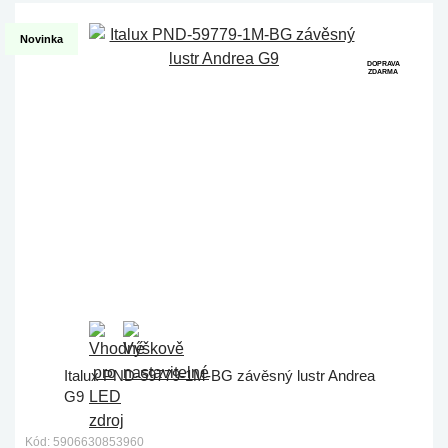
Novinka
DOPRAVA
ZDARMA
Italux PND-59779-1M-BG závěsný lustr Andrea
G9
Kód: 5906630853960