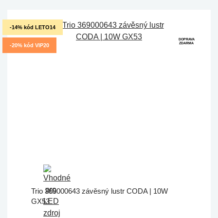
-14% kód LETO14
DOPRAVA
ZDARMA
-20% kód VIP20
Trio 369000643 závěsný lustr CODA | 10W
GX53