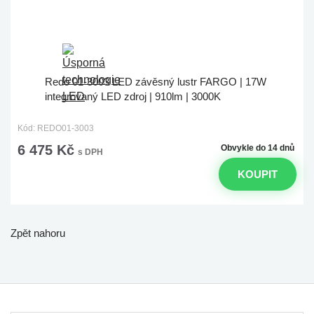
Redo 01-3003 LED závěsný lustr FARGO | 17W
integrovaný LED zdroj | 910lm | 3000K
Kód: REDO01-3003
6 475 Kč
Obvykle do 14 dnů
s DPH
KOUPIT
Zpět nahoru