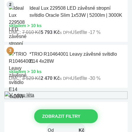
Ideal Lux 229508 LED závěsné stropní
svítidlo Oracle Slim 1x53W | 5200lm | 3000K
skladem > 10 ks
DMC:
7 010 Kč
5 793 Kč
Ušetříte -17 %
s DPH
*TRIO R10464001 Leavy závěsné svítidlo
E14 4x28W
skladem > 10 ks
DMC:
3 529 Kč
2 470 Kč
Ušetříte -30 %
s DPH
ZOBRAZIT FILTRY
Kč