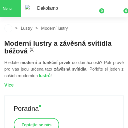
Menu
0
0
Lustry
Moderní lustry
Moderní lustry a závěsná svítidla
(9)
béžová
Hledáte
moderní a funkční prvek
do domácnosti? Pak právě
pro vás jsou určena tato
závěsná svítidla
.
Pořiďte si jeden z
našich moderních
lustrů
!
Více
Poradna
Zeptejte se nás