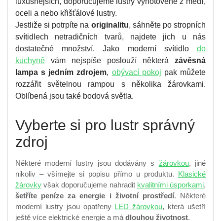
luxusnějších, doporučujeme lustry vyhotovené z měďi,
oceli a nebo křišťálové lustry.
Jestliže si potrpíte na
originalitu
, sáhněte po stropních
svítidlech netradičních tvarů, najdete jich u nás
dostatečné množství. Jako moderní svítidlo
do
kuchyně
vám nejspíše poslouží některá
závěsná
lampa s jedním zdrojem
,
obývací pokoj
pak můžete
rozzářit světelnou rampou s několika žárovkami.
Oblíbená jsou také bodová světla.
Vyberte si pro lustr správný
zdroj
Některé moderní lustry jsou dodávány s
žárovkou
, jiné
nikoliv – všímejte si popisu přímo u produktu.
Klasické
žárovky
však doporučujeme nahradit
kvalitními úsporkami
,
šetříte peníze za energie i životní prostředí
. Některé
moderní lustry jsou opatřeny
LED žárovkou
, která ušetří
ještě více elektrické energie a má
dlouhou životnost
.