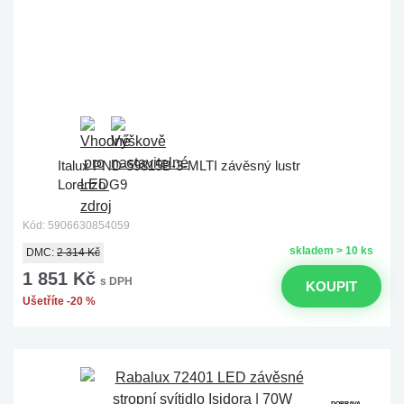
Italux PND-59815B-3-MLTI závěsný lustr
Lorenzo G9
Kód: 5906630854059
skladem > 10 ks
DMC:
2 314 Kč
1 851 Kč
s DPH
KOUPIT
Ušetříte -20 %
DOPRAVA