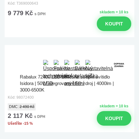
Kód: T369000643
9 779 Kč
skladem > 10 ks
s DPH
KOUPIT
DOPRAVA
ZDARMA
Rabalux 72400 LED závěsné stropní svítidlo
Isidora | 50W integrovaný LED zdroj | 4000lm |
3000-6500K
Kód: 98072400
skladem > 10 ks
DMC:
2 490 Kč
2 117 Kč
s DPH
KOUPIT
Ušetříte -15 %