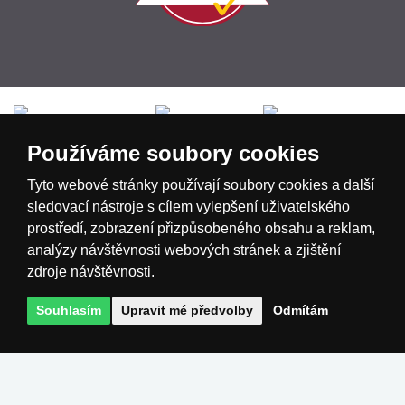
Česká republika
Slovensko
Deutschland
Používáme soubory cookies
Magyarország
Österreich
België
Tyto webové stránky používají soubory cookies a další
sledovací nástroje s cílem vylepšení uživatelského
prostředí, zobrazení přizpůsobeného obsahu a reklam,
Nederland
analýzy návštěvnosti webových stránek a zjištění
zdroje návštěvnosti.
Souhlasím
Upravit mé předvolby
Odmítám