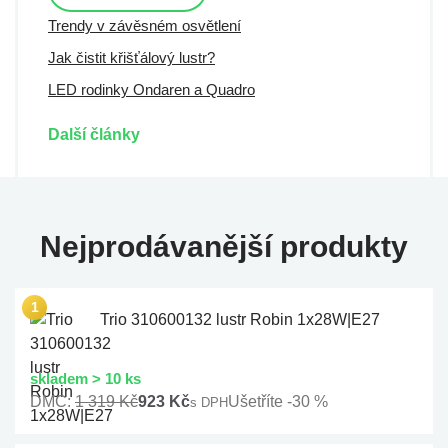
Trendy v závěsném osvětlení
Jak čistit křišťálový lustr?
LED rodinky Ondaren a Quadro
Další články
Nejprodávanější produkty
Trio 310600132 lustr Robin 1x28W|E27
skladem > 10 ks
DMC:
1 319 Kč
923 Kč
Ušetříte -30 %
s DPH