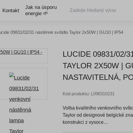
Jak na úsporu
Kontakt
energie 🌱
ucide 09831/02/31 nástěnné svítidlo Taylor 2x50W | GU10 | IP54
LUCIDE 09831/02/
TAYLOR 2X50W | GU
NASTAVITELNÁ, 
Kód produktu: L098310231
Volba kvalitního venkovního svít
Taylor od designové belgické zna
konstrukci z vysoce…