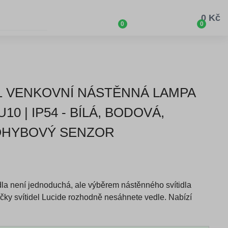
0 Kč
0
0
31 VENKOVNÍ NÁSTĚNNÁ LAMPA
10 | IP54 - BÍLÁ, BODOVÁ,
POHYBOVÝ SENZOR
idla není jednoduchá, ale výběrem nástěnného svítidla
čky svítidel Lucide rozhodně nesáhnete vedle. Nabízí