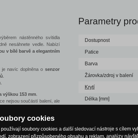
Parametry pro
 výběrem nástěnného svítidla
Dostupnost
dně nesáhnete vedle. Nabízí
u v bílé barvě a
elegantním
Patice
Barva
e je navíc doplněna o
senzor
Žárovka/zdroj v balení
rů
.
u
.
Krytí
 a výškou 153 mm
.
Délka [mm]
ce nejsou součástí balení, ale
Šířka [mm]
oubory cookies
 dalších variant i vnitřního
Výška [mm]
používají soubory cookies a další sledovací nástroje s cílem vy
ce
naleznete mnoho dalších
Max. příkon
ředí, zobrazení přizpůsobeného obsahu a reklam, analýzy návš