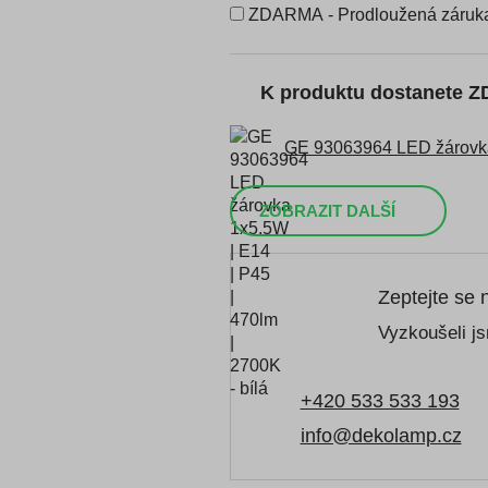
ZDARMA - Prodloužená záruka
K produktu dostanete 
GE 93063964 LED žárovka 
ZOBRAZIT DALŠÍ
Zeptejte se 
Vyzkoušeli js
+420 533 533 193
info@dekolamp.cz