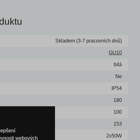
duktu
Skladem (3-7 pracovních dnů)
GU10
bílá
Ne
IP54
180
100
153
lepšení
2x50W
těvnosti webových