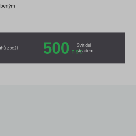
líbeným
500
Svítidel
uhů zboží
skladem
TISÍC