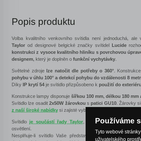
Popis produktu
Volba kvalitního venkovního svítidla není jednoduchá, ale
Taylor
od designové belgické značky svítidel
Lucide
rozho
konstrukci z vysoce kvalitního hliníku s povrchovou úpravo
designem,
který je doplněn o
funkční vychytávky
.
Světelné zdroje
lze natočit dle potřeby o 360°
. Konstrukc
pohybu v úhlu 100° a detekcí pohybu do vzdálenosti 8 met
Díky
IP krytí 54
je svítidlo přizpůsobeno k
použití do exteriér
Konstrukce lampy disponuje
šířkou 100 mm, délkou 180 mm
Svítidlo lze osadit
2x50W
žárovkou
s
patici GU10
. Žárovky si
z naší široké nabídky
si zajisté vyberete.
Používáme s
Svítidlo
je součástí řady
Taylor
, ve které naleznete mnoho
osvětlení.
Tyto webové stránky 
Nesplňuje-li svítidlo Vaše představy
v naší široké nabíd
uživatelského prost