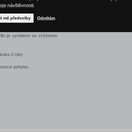
y.
roje návštěvnosti.
Napětí
ytí je světlo bezpečné pro
it mé předvolby
Odmítám
Počet žárovek
idlo je vyrobeno se zvýšenou
áruka 3 roky
senzor pohybu.