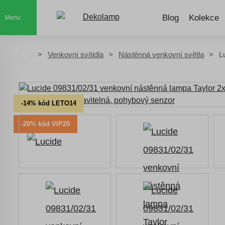
Blog
Kolekce
Menu
Venkovní svítidla
Nástěnná venkovní světla
L
-14% kód LETO14
-20% kód VIP20