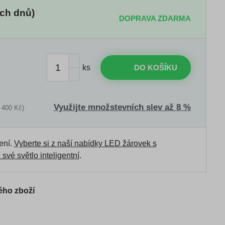
ch dnů)
DOPRAVA ZDARMA
ks
DO KOŠÍKU
Využijte množstevních slev až 8 %
 400 Kč)
ení.
Vyberte si z naší nabídky LED žárovek s
 své světlo inteligentní
.
ého zboží