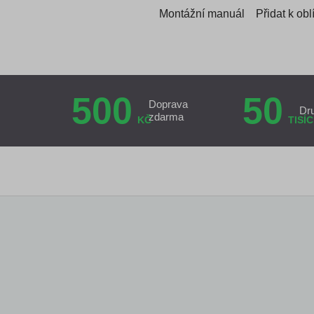
Montážní manuál
Přidat k ob
500
50
Doprava
Dr
zdarma
KČ
TISÍC