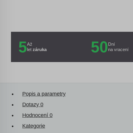
5
50
Až
Dní
let
záruka
na vracení
Popis a parametry
Dotazy
0
Hodnocení
0
Kategorie