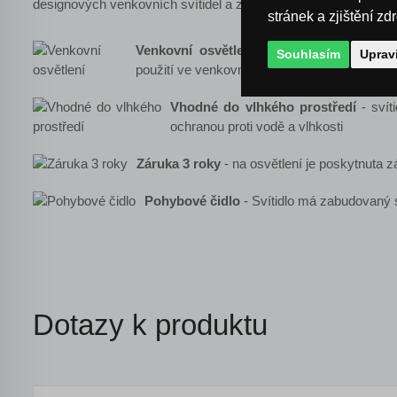
designových venkovních svítidel a zajisté si to své vyberete i V
stránek a zjištění zd
Venkovní osvětlení
- díky vysokému IP kr
Souhlasím
Uprav
použití ve venkovním prostoru
Vhodné do vlhkého prostředí
- svít
ochranou proti vodě a vlhkosti
Záruka 3 roky
- na osvětlení je poskytnuta z
Pohybové čidlo
- Svítidlo má zabudovaný 
Dotazy k produktu