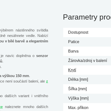
Parametry pro
 výběrem nástěnného svítidla
Dostupnost
dně nesáhnete vedle. Nabízí
u v bílé barvě a
elegantním
Patice
Barva
 je navíc doplněna o
senzor
Žárovka/zdroj v balení
rů
.
u
.
Krytí
 a výškou 150 mm
.
Délka [mm]
ice není součástí balení, ale
z
Šířka [mm]
 dalších variant i vnitřního
Výška [mm]
ce
naleznete mnoho dalších
Max. příkon