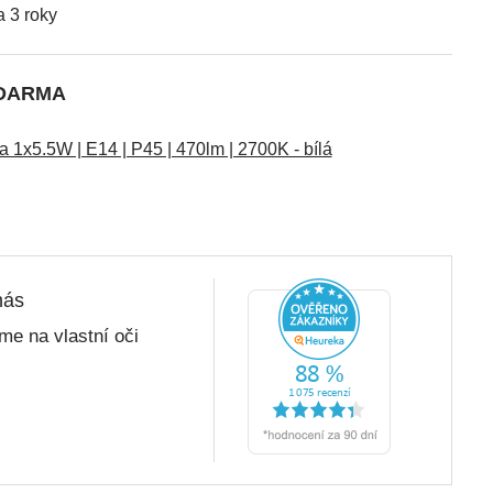
 3 roky
ZDARMA
1x5.5W | E14 | P45 | 470lm | 2700K - bílá
nás
me na vlastní oči