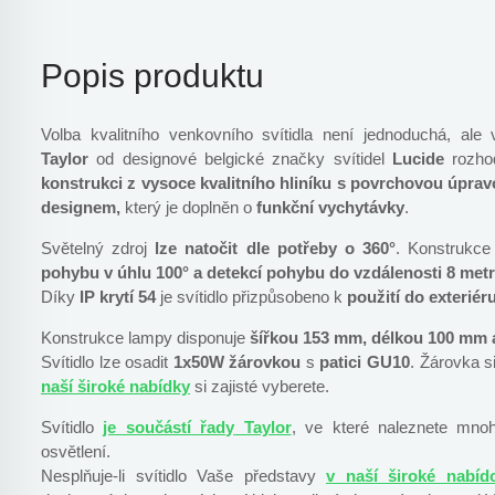
Popis produktu
Volba kvalitního venkovního svítidla není jednoduchá, ale
Taylor
od designové belgické značky svítidel
Lucide
rozho
konstrukci z vysoce kvalitního hliníku s povrchovou úpravo
designem,
který je doplněn o
funkční vychytávky
.
Světelný zdroj
lze natočit dle potřeby o 360°
. Konstrukce
pohybu v úhlu 100° a detekcí pohybu do vzdálenosti 8 met
Díky
IP krytí 54
je svítidlo přizpůsobeno k
použití do exteriér
Konstrukce lampy disponuje
šířkou 153 mm, délkou 100 mm
Svítidlo lze osadit
1x50W
žárovkou
s
patici GU10
. Žárovka s
naší široké nabídky
si zajisté vyberete.
Svítidlo
je součástí řady
Taylor
, ve které naleznete mnoho
osvětlení.
Nesplňuje-li svítidlo Vaše představy
v naší široké nabíd