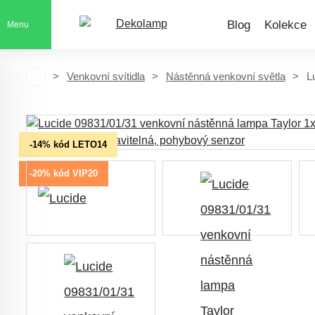
Blog
Kolekce
Menu
Venkovní svítidla
Nástěnná venkovní světla
L
-14% kód LETO14
-20% kód VIP20