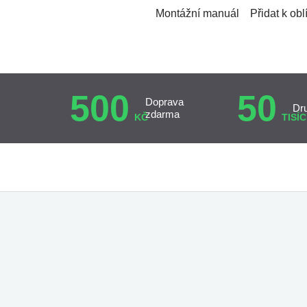
Montážní manuál
Přidat k ob
500
50
Doprava
Dr
zdarma
KČ
TISÍC