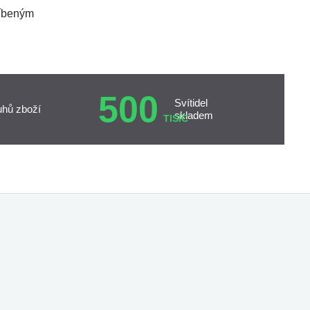
líbeným
500
Svítidel
uhů zboží
skladem
TISÍC