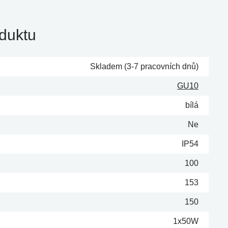
duktu
Skladem (3-7 pracovních dnů)
GU10
bílá
Ne
IP54
100
153
150
1x50W