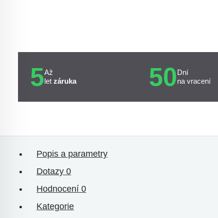
5
50
Až
Dní
let
záruka
na vracení
Popis a parametry
Dotazy
0
Hodnocení
0
Kategorie