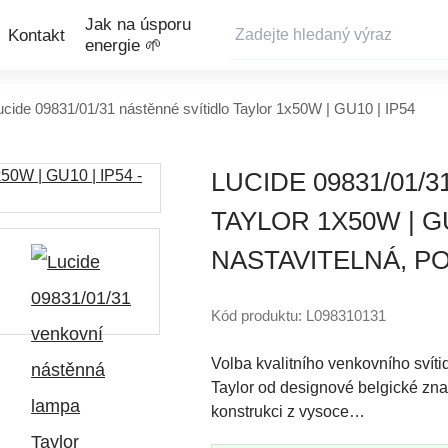
Jak na úsporu
Kontakt
energie 🌱
ucide 09831/01/31 nástěnné svítidlo Taylor 1x50W | GU10 | IP54
LUCIDE 09831/01/
TAYLOR 1X50W | GU
NASTAVITELNÁ, 
Kód produktu: L098310131
Volba kvalitního venkovního svít
Taylor od designové belgické zna
konstrukci z vysoce…