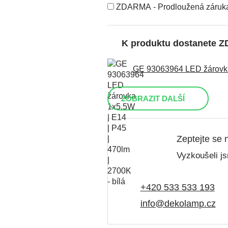
ZDARMA - Prodloužená záruka
K produktu dostanete 
GE 93063964 LED žárovka 
ZOBRAZIT DALŠÍ
Zeptejte se 
Vyzkoušeli js
+420 533 533 193
info@dekolamp.cz