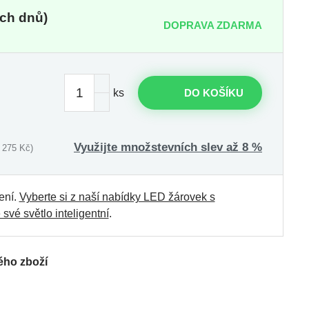
ch dnů)
DOPRAVA ZDARMA
ks
DO KOŠÍKU
Využijte množstevních slev až 8 %
 275 Kč)
ení.
Vyberte si z naší nabídky LED žárovek s
 své světlo inteligentní
.
ého zboží