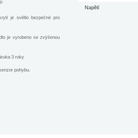
y.
Napětí
ytí je světlo bezpečné pro
idlo je vyrobeno se zvýšenou
áruka 3 roky
senzor pohybu.