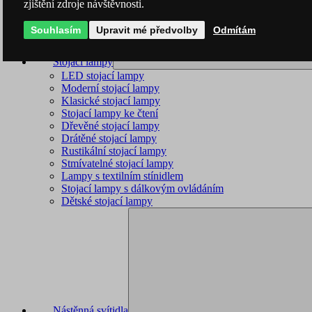
zjištění zdroje návštěvnosti.
Souhlasím
Upravit mé předvolby
Odmítám
Stojací lampy
LED stojací lampy
Moderní stojací lampy
Klasické stojací lampy
Stojací lampy ke čtení
Dřevěné stojací lampy
Drátěné stojací lampy
Rustikální stojací lampy
Stmívatelné stojací lampy
Lampy s textilním stínidlem
Stojací lampy s dálkovým ovládáním
Dětské stojací lampy
Nástěnná svítidla