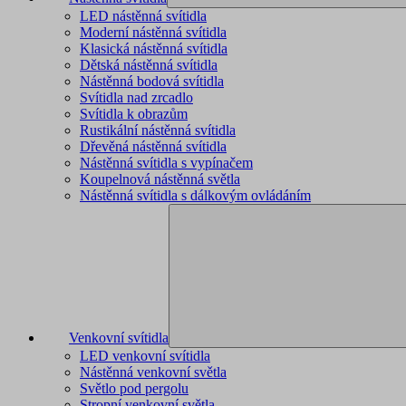
LED nástěnná svítidla
Moderní nástěnná svítidla
Klasická nástěnná svítidla
Dětská nástěnná svítidla
Nástěnná bodová svítidla
Svítidla nad zrcadlo
Svítidla k obrazům
Rustikální nástěnná svítidla
Dřevěná nástěnná svítidla
Nástěnná svítidla s vypínačem
Koupelnová nástěnná světla
Nástěnná svítidla s dálkovým ovládáním
Venkovní svítidla
LED venkovní svítidla
Nástěnná venkovní světla
Světlo pod pergolu
Stropní venkovní světla