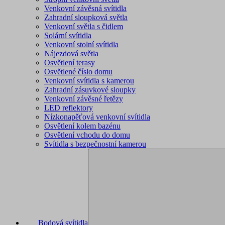
Venkovní závěsná svítidla
Zahradní sloupková světla
Venkovní světla s čidlem
Solární svítidla
Venkovní stolní svítidla
Nájezdová světla
Osvětlení terasy
Osvětlené číslo domu
Venkovní svítidla s kamerou
Zahradní zásuvkové sloupky
Venkovní závěsné řetězy
LED reflektory
Nízkonapěťová venkovní svítidla
Osvětlení kolem bazénu
Osvětlení vchodu do domu
Svítidla s bezpečnostní kamerou
Bodová svítidla