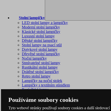
Stolní lampičky
LED stolní lampy a lampičky
Moderní stolní lampičky
Klasické stolní lampičky
Luxusní stolní lampy
Dětské stolní lampičky
Stolní lampy na psací stůl
Dotykové stolní lampy
Dřevěné stolní lampičky
Noční lampičky
Stmívatelné stolní lampy
Rustikální stolní lampy
Drátěné stolní lampičky
Retro stolní lampy
Lampičky na noční stolek
Lampičky s textilním stínidlem
Bankéřská lampa
Lampa do zásuvky
Používáme soubory cookies
Tyto webové stránky používají soubory cookies a další sledovací 