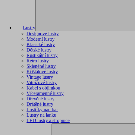
Lustry
Designové lustry
Moderní lustry
Klasické lustry
Dětské lustry
Rustikální lustry
Retro lustry
Skleněné lustry
Křištálové lustry
Vintage lustry
Vitrážové lustry
Kabel s objímkou
Víceramenné lustry
Dřevěné lustry
Drátěné lustry
Lustříky nad bar
Lustry na lanku
LED lustry a stropnice