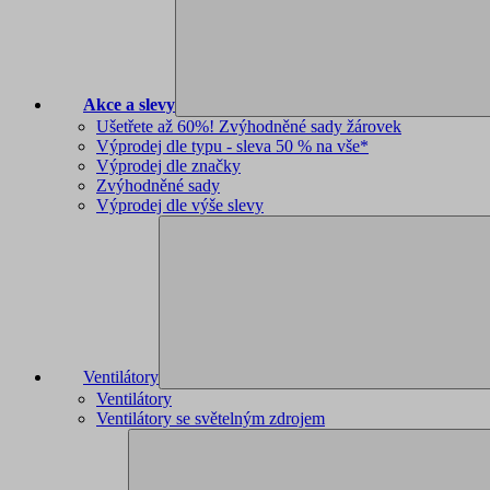
Akce a slevy
Ušetřete až 60%! Zvýhodněné sady žárovek
Výprodej dle typu - sleva 50 % na vše*
Výprodej dle značky
Zvýhodněné sady
Výprodej dle výše slevy
Ventilátory
Ventilátory
Ventilátory se světelným zdrojem