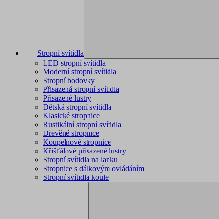
Stropní svítidla
LED stropní svítidla
Moderní stropní svítidla
Stropní bodovky
Přisazená stropní svítidla
Přisazené lustry
Dětská stropní svítidla
Klasické stropnice
Rustikální stropní svítidla
Dřevěné stropnice
Koupelnové stropnice
Křišťálové přisazené lustry
Stropní svítidla na lanku
Stropnice s dálkovým ovládáním
Stropní svítidla koule