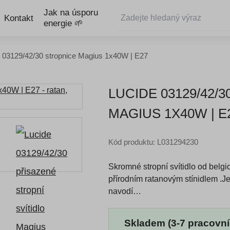
Jak na úsporu
Kontakt
energie 🌱
 03129/42/30 stropnice Magius 1x40W | E27
LUCIDE 03129/42/
MAGIUS 1X40W | E
Kód produktu: L031294230
Skromné stropní svítidlo od belgi
přírodním ratanovým stínidlem .J
navodí…
Skladem (3-7 pracovní