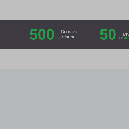
500
50
Doprava
Dr
zdarma
KČ
TISÍC