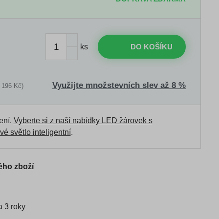
ks
DO KOŠÍKU
Využijte množstevních slev až 8 %
 196 Kč)
ení.
Vyberte si z naší nabídky LED žárovek s
vé světlo inteligentní
.
ého zboží
 3 roky