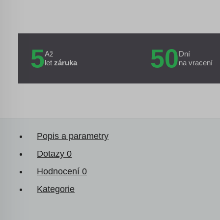
5
50
Až
Dní
let
záruka
na vracení
Popis a parametry
Dotazy
0
Hodnocení
0
Kategorie