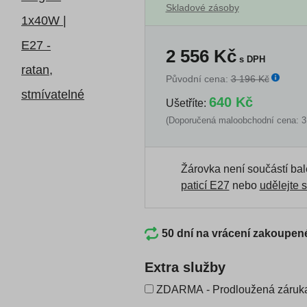
Skladové zásoby
2 556
Kč
s DPH
Původní cena:
3 196 Kč
640 Kč
Ušetříte:
(Doporučená maloobchodní cena: 3
Žárovka není součástí bal
paticí E27
nebo
udělejte s
50 dní na vrácení zakoupen
Extra služby
ZDARMA - Prodloužená záruka