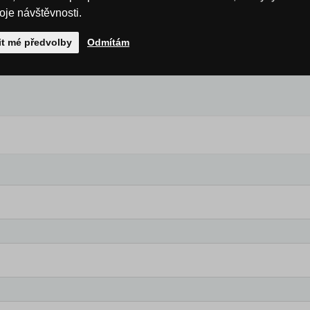
roje návštěvnosti.
it mé předvolby
Odmítám