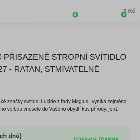
0 Kč
0
0
30 PŘISAZENÉ STROPNÍ SVÍTIDLO
27 - RATAN, STMÍVATELNÉ
cké značky svítidel Lucide z řady Magius , vyniká zejména
eho volbou vnesete do Vašeho obydlí kus přírody, jenž
ch dnů)
DOPRAVA ZDARMA