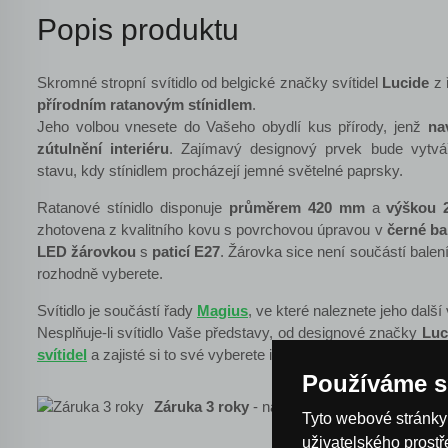
Popis produktu
Skromné stropní svítidlo od belgické značky svítidel
Lucide
z 
přírodním ratanovým stínidlem
.
Jeho volbou vnesete do Vašeho obydlí kus přírody, jenž
na
zútulnění interiéru
. Zajímavý designový prvek bude vytv
stavu, kdy stínidlem procházejí jemné světelné paprsky.
Ratanové stínidlo disponuje
průměrem 420 mm
a
výškou 
zhotovena z kvalitního kovu s povrchovou úpravou v
černé ba
LED žárovkou
s
paticí E27
. Žárovka sice není součástí balení
rozhodně vyberete.
Svítidlo je součástí řady
Magius
, ve které naleznete jeho další 
Nesplňuje-li svítidlo Vaše představy, od designové značky
Luc
svítidel
a zajisté si to své vyberete i Vy.
Používáme s
Záruka 3 roky
- na osvětlení je poskytnuta z
Tyto webové stránky 
uživatelského prost