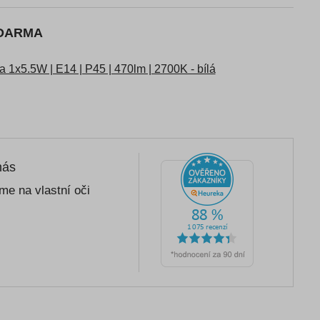
ZDARMA
1x5.5W | E14 | P45 | 470lm | 2700K - bílá
nás
me na vlastní oči