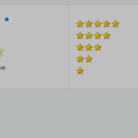
í
til