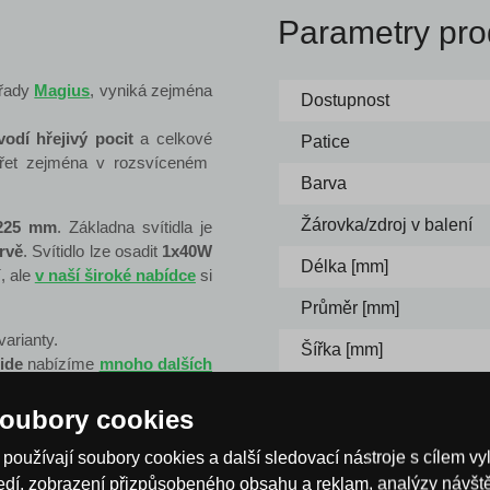
Parametry pro
řady
Magius
, vyniká zejména
Dostupnost
vodí hřejivý pocit
a celkové
Patice
ářet zejména v rozsvíceném
Barva
Žárovka/zdroj v balení
225 mm
. Základna svítidla je
rvě
. Svítidlo lze osadit
1x40W
Délka [mm]
, ale
v naší široké nabídce
si
Průměr [mm]
varianty.
Šířka [mm]
ide
nabízíme
mnoho dalších
Výška [mm]
oubory cookies
Napětí
áruka 3 roky
používají soubory cookies a další sledovací nástroje s cílem vy
ředí, zobrazení přizpůsobeného obsahu a reklam, analýzy návš