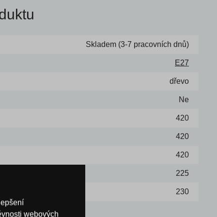
duktu
Skladem (3-7 pracovních dnů)
E27
dřevo
Ne
420
420
420
225
230
lepšení
těvnosti webových