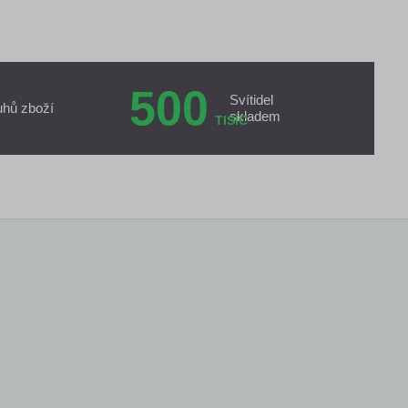
500
Svítidel
uhů zboží
skladem
TISÍC