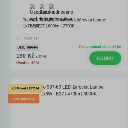
Trio 986-710 LED filametová žárovka Lampe
1x7W | E27 | 680lm | 2700K
Kód: T986-710
Do vyprodání zásob 22 ks
DMC:
380 Kč
190 Kč
s DPH
KOUPIT
Ušetříte -50 %
-14% kód LETO14
-20% kód VIP20