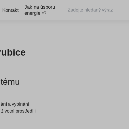
Jak na úsporu
Kontakt
energie 🌱
rubice
stému
nání a vypínání
životní prostředí i