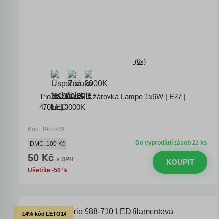
(6x)
Trio 987-60 LED žárovka Lampe 1x6W | E27 |
470lm | 3000K
Kód: T987-60
Do vyprodání zásob 22 ks
DMC:
100 Kč
50 Kč
s DPH
KOUPIT
Ušetříte -50 %
-14% kód LETO14