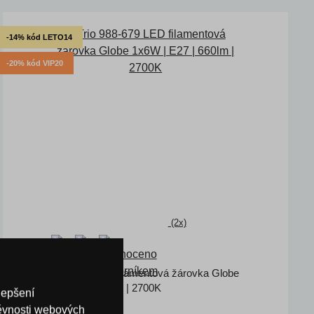
-14% kód LETO14
-20% kód VIP20
(2x)
Trio 988-679 LED filamentová žárovka Globe
1x6W | E27 | 660lm | 2700K
lepšení
těvnosti webových