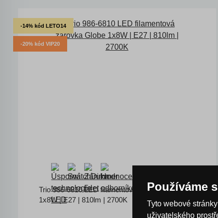
-14% kód LETO14
-20% kód VIP20
Používáme s
Trio 986-6810 LED filamentová žárovka Globe
1x8W | E27 | 810lm | 2700K
Tyto webové stránky 
uživatelského prost