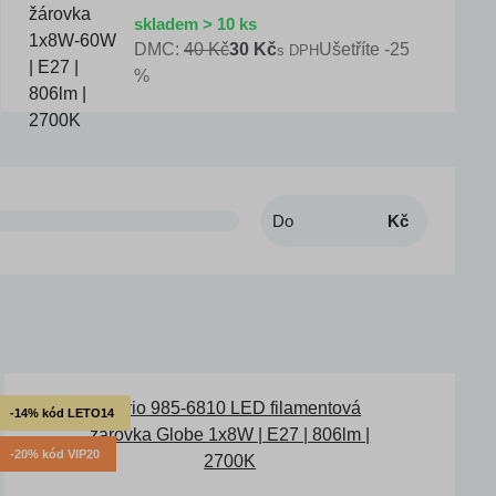
skladem > 10 ks
DMC:
40 Kč
30 Kč
Ušetříte -25
s DPH
%
Kč
-14% kód LETO14
-20% kód VIP20