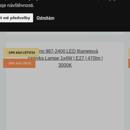
Kód: T988-600
roje návštěvnosti.
skladem > 10 ks
DMC:
220 Kč
it mé předvolby
Odmítám
154 Kč
s DPH
KOUPIT
Ušetříte -30 %
-14% kód LETO14
-20% kód VIP20