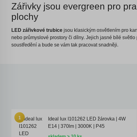
Zářivky jsou evergreen pro pr
plochy
LED zářivkové trubice
jsou klasickým osvětlením pro kan
nebo průmyslové prostory či dílny. Jejich jasné bílé světl
soustředění a bude se vám tak pracovat snadněji.
Ideal lux I101262 LED žárovka | 4W
E14 | 370lm | 3000K | P45
skladem > 10 ks