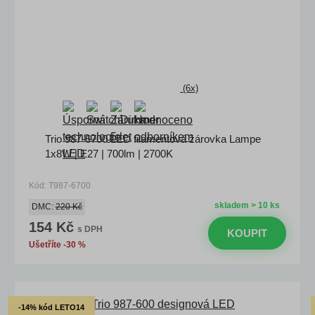
(6x)
Trio 987-6700 LED filamentová žárovka Lampe
1x8W | E27 | 700lm | 2700K
Kód: T987-6700
skladem > 10 ks
DMC:
220 Kč
154 Kč
s DPH
KOUPIT
Ušetříte -30 %
-14% kód LETO14