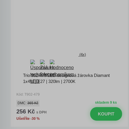
(4x)
Trio 902-479 LED designová žárovka Diamant
1x4W | E27 | 320lm | 2700K
Kód: T902-479
skladem 9 ks
DMC:
365 Kč
256 Kč
s DPH
KOUPIT
Ušetříte -30 %