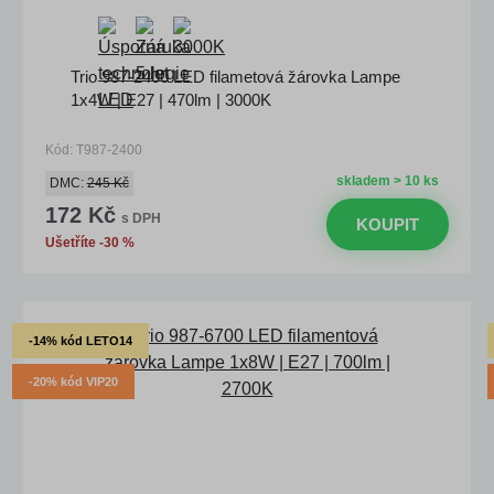
Trio 987-2400 LED filametová žárovka Lampe
1x4W | E27 | 470lm | 3000K
Kód: T987-2400
skladem > 10 ks
DMC:
245 Kč
172 Kč
s DPH
KOUPIT
Ušetříte -30 %
-14% kód LETO14
-20% kód VIP20