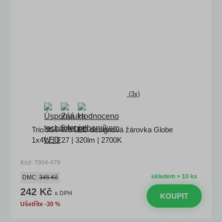
(3x)
Trio 904-479 LED designová žárovka Globe
1x4W | E27 | 320lm | 2700K
Kód: T904-479
skladem > 10 ks
DMC:
345 Kč
242 Kč
s DPH
KOUPIT
Ušetříte -30 %