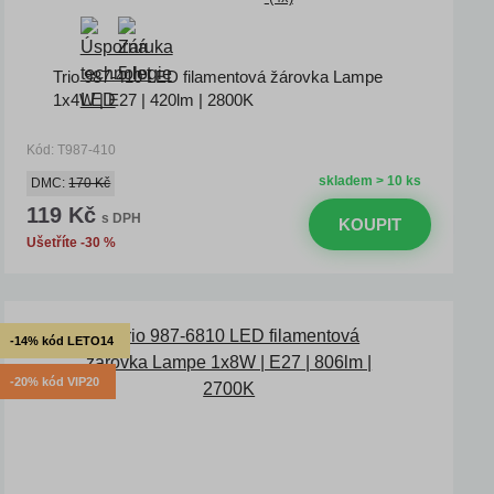
Trio 987-410 LED filamentová žárovka Lampe
1x4W | E27 | 420lm | 2800K
Kód: T987-410
skladem > 10 ks
DMC:
170 Kč
119 Kč
s DPH
KOUPIT
Ušetříte -30 %
-14% kód LETO14
-20% kód VIP20