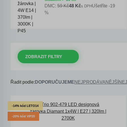
DMC:
59 Kč
48 Kč
Ušetříte -19
s DPH
%
ZOBRAZIT FILTRY
Řadit podle:
DOPORUČUJEME
NEJPRODÁVANĚJŠÍ
NEJ
-14% kód LETO14
-20% kód VIP20