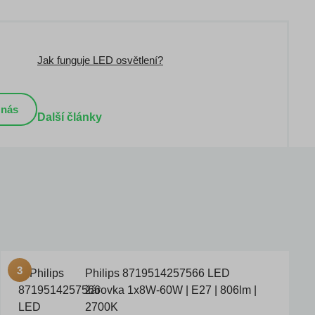
Jak funguje LED osvětlení?
 nás
Další články
Philips 8719514257566 LED
žárovka 1x8W-60W | E27 | 806lm |
2700K