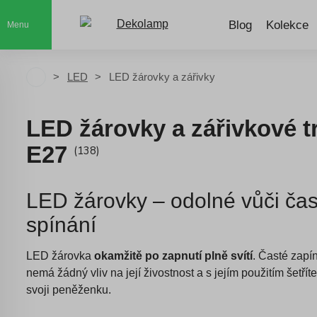
Blog
Kolekce
Menu
LED
LED žárovky a zářivky
LED žárovky a zářivkové t
E27
(138)
LED žárovky – odolné vůči ča
spínání
LED žárovka
okamžitě po zapnutí plně svítí
. Časté zapí
nemá žádný vliv na její živostnost a s jejím použitím šetříte 
svoji peněženku.