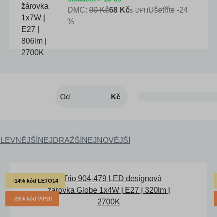
DMC:
90 Kč
68 Kč
Ušetříte -24
s DPH
%
Kč
LEVNĚJŠÍ
NEJDRAŽŠÍ
NEJNOVĚJŠÍ
-14% kód LETO14
-20% kód VIP20