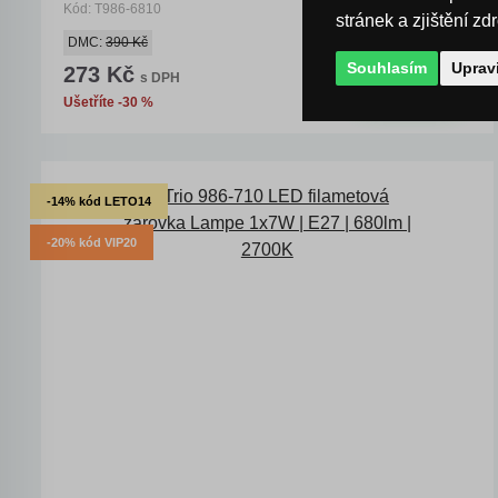
Kód: T986-6810
stránek a zjištění zd
skladem > 10 ks
DMC:
390 Kč
Souhlasím
Uprav
273 Kč
s DPH
KOUPIT
Ušetříte -30 %
-14% kód LETO14
-20% kód VIP20