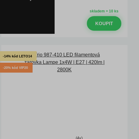
Kód: T988-679
skladem > 10 ks
DMC:
245 Kč
172 Kč
s DPH
KOUPIT
Ušetříte -30 %
-14% kód LETO14
-20% kód VIP20
(4x)