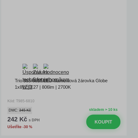
Trio 985-6810 LED filamentová žárovka Globe
1x8W | E27 | 806lm | 2700K
Kód: T985-6810
skladem > 10 ks
DMC:
345 Kč
242 Kč
s DPH
KOUPIT
Ušetříte -30 %