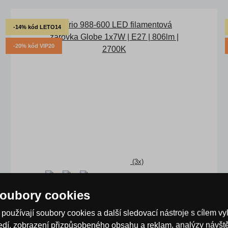
-14% kód LETO14
-20% kód VIP20
(3x)
oubory cookies
Trio 988-600 LED filamentová žárovka Globe
1x7W | E27 | 806lm | 2700K
používají soubory cookies a další sledovací nástroje s cílem vy
ředí, zobrazení přizpůsobeného obsahu a reklam, analýzy návš