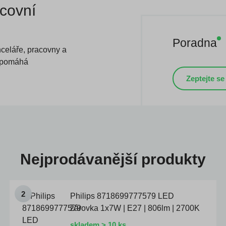
acovní
Poradna
celáře, pracovny a
o pomáhá
Zeptejte se
Nejprodávanější produkty
Philips 8718699777579 LED
žárovka 1x7W | E27 | 806lm | 2700K
skladem > 10 ks