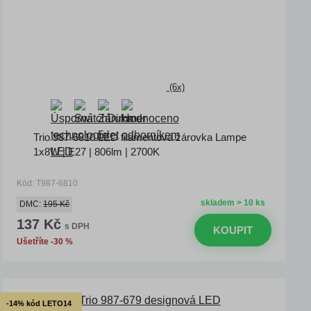
(6x)
Trio 987-6810 LED filamentová žárovka Lampe
1x8W | E27 | 806lm | 2700K
Kód: T987-6810
skladem > 10 ks
DMC:
195 Kč
137 Kč
s DPH
KOUPIT
Ušetříte -30 %
-14% kód LETO14