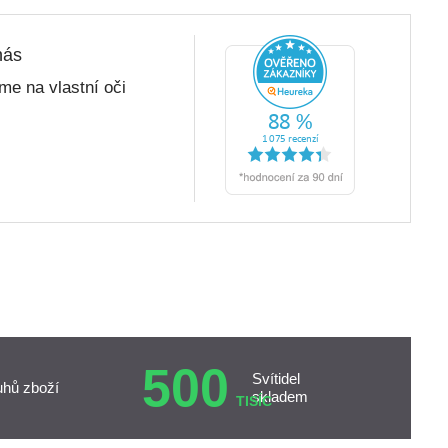
nás
me na vlastní oči
500
Svítidel
uhů zboží
skladem
TISÍC