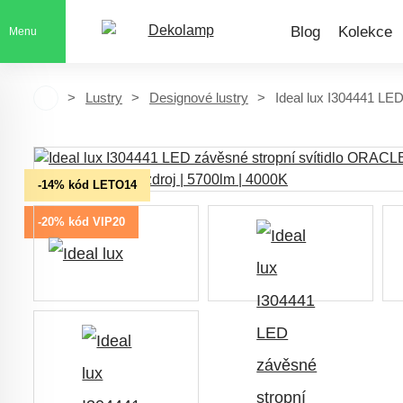
Blog
Kolekce
Menu
Lustry
Designové lustry
Ideal lux I304441 LE
-14% kód LETO14
-20% kód VIP20