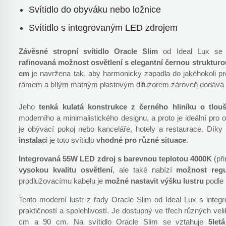
Svítidlo do obyváku nebo ložnice
Svítidlo s integrovaným LED zdrojem
Závěsné stropní svítidlo Oracle Slim
od Ideal Lux se
rafinovaná možnost osvětlení s elegantní černou strukturo
cm
je navržena tak, aby harmonicky zapadla do jakéhokoli pr
rámem a bílým matným plastovým difuzorem zároveň dodává s
Jeho
tenká kulatá konstrukce z černého hliníku o tlou
moderního a minimalistického designu, a proto je ideální pro o
je obývací pokoj nebo kanceláře, hotely a restaurace. Díky
instalac
i je toto svítidlo
vhodné pro různé situace
.
Integrovaná 55W LED zdroj s barevnou teplotou 4000K
(při
vysokou kvalitu osvětlení
, ale také nabízí
možnost regul
prodlužovacímu kabelu je
možné nastavit výšku lustru
podle 
Tento moderní lustr z řady Oracle Slim od Ideal Lux s integ
praktičností a spolehlivostí. Je dostupný ve třech různých ve
cm a 90 cm. Na svítidlo Oracle Slim se vztahuje
5letá