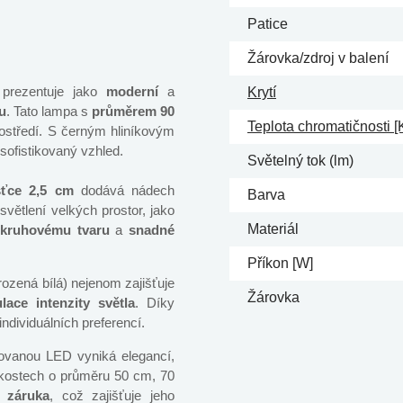
Patice
Žárovka/zdroj v balení
 prezentuje jako
moderní
a
Krytí
u
. Tato lampa s
průměrem 90
Teplota chromatičnosti [
ostředí. S černým hliníkovým
ofistikovaný vzhled.
Světelný tok (lm)
šťce 2,5 cm
dodává nádech
Barva
světlení velkých prostor, jako
Materiál
kruhovému tvaru
a
snadné
Příkon [W]
rozená bílá)
nejenom zajišťuje
Žárovka
ace intenzity světla
. Díky
individuálních preferencí.
rovanou LED vyniká elegancí,
likostech o průměru 50 cm, 70
 záruka
, což zajišťuje jeho