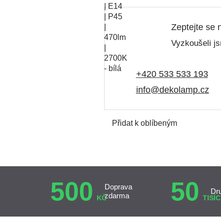
Zeptejte se 
Vyzkoušeli js
+420 533 533 193
info@dekolamp.cz
Přidat k oblíbeným
500
50
Doprava
Dr
zdarma
KČ
TISÍC