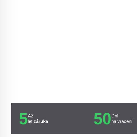
5
50
Až
Dní
let
záruka
na vracení