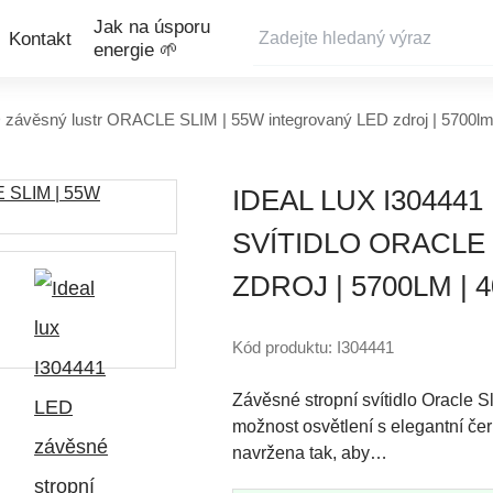
Jak na úsporu
Kontakt
energie 🌱
D závěsný lustr ORACLE SLIM | 55W integrovaný LED zdroj | 5700lm
IDEAL LUX I30444
SVÍTIDLO ORACLE 
ZDROJ | 5700LM | 
Kód produktu: I304441
Závěsné stropní svítidlo Oracle S
možnost osvětlení s elegantní če
navržena tak, aby…