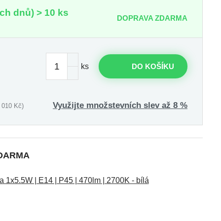
ch dnů) > 10 ks
DOPRAVA ZDARMA
ks
DO KOŠÍKU
Využijte množstevních slev až 8 %
 010 Kč)
ZDARMA
1x5.5W | E14 | P45 | 470lm | 2700K - bílá