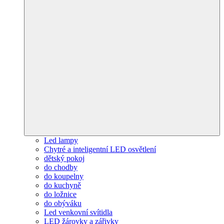
Led lampy
Chytré a inteligentní LED osvětlení
dětský pokoj
do chodby
do koupelny
do kuchyně
do ložnice
do obýváku
Led venkovní svítidla
LED žárovky a zářivky