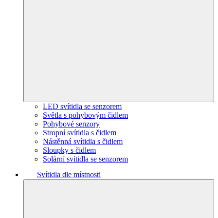
LED svítidla se senzorem
Světla s pohybovým čidlem
Pohybové senzory
Stropní svítidla s čidlem
Nástěnná svítidla s čidlem
Sloupky s čidlem
Solární svítidla se senzorem
Svítidla dle místnosti