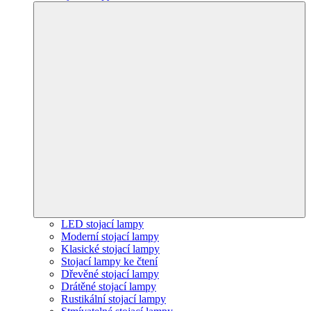
LED stojací lampy
Moderní stojací lampy
Klasické stojací lampy
Stojací lampy ke čtení
Dřevěné stojací lampy
Drátěné stojací lampy
Rustikální stojací lampy