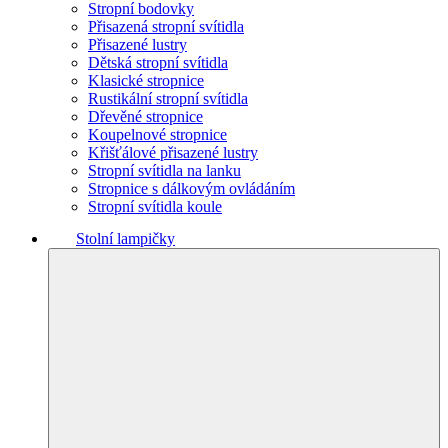
Stropní bodovky
Přisazená stropní svítidla
Přisazené lustry
Dětská stropní svítidla
Klasické stropnice
Rustikální stropní svítidla
Dřevěné stropnice
Koupelnové stropnice
Křišťálové přisazené lustry
Stropní svítidla na lanku
Stropnice s dálkovým ovládáním
Stropní svítidla koule
Stolní lampičky