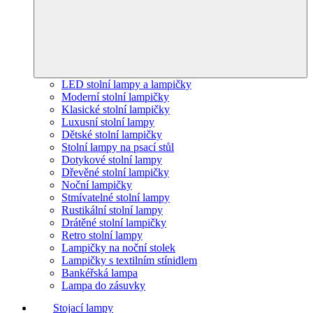
LED stolní lampy a lampičky
Moderní stolní lampičky
Klasické stolní lampičky
Luxusní stolní lampy
Dětské stolní lampičky
Stolní lampy na psací stůl
Dotykové stolní lampy
Dřevěné stolní lampičky
Noční lampičky
Stmívatelné stolní lampy
Rustikální stolní lampy
Drátěné stolní lampičky
Retro stolní lampy
Lampičky na noční stolek
Lampičky s textilním stínidlem
Bankéřská lampa
Lampa do zásuvky
Stojací lampy