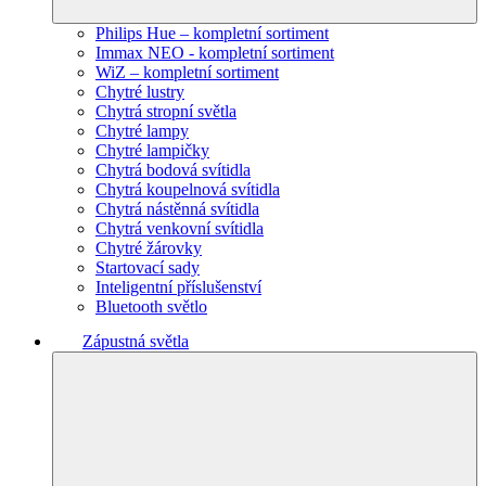
Philips Hue – kompletní sortiment
Immax NEO - kompletní sortiment
WiZ – kompletní sortiment
Chytré lustry
Chytrá stropní světla
Chytré lampy
Chytré lampičky
Chytrá bodová svítidla
Chytrá koupelnová svítidla
Chytrá nástěnná svítidla
Chytrá venkovní svítidla
Chytré žárovky
Startovací sady
Inteligentní příslušenství
Bluetooth světlo
Zápustná světla