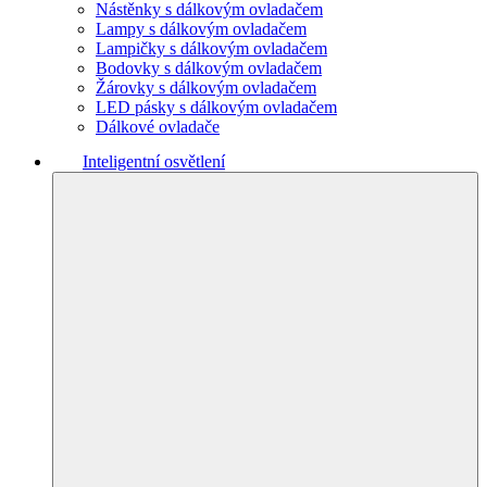
Nástěnky s dálkovým ovladačem
Lampy s dálkovým ovladačem
Lampičky s dálkovým ovladačem
Bodovky s dálkovým ovladačem
Žárovky s dálkovým ovladačem
LED pásky s dálkovým ovladačem
Dálkové ovladače
Inteligentní osvětlení