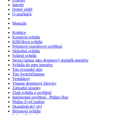
Exteriér
Interiér
Dobré vědět
O značkách
Magazín
Kolekce
Kreativní svítidla
Křišťálová svítidla
Prémiové exteriérové osvětlení
Skleněná svítidla
Solární svítidla
Stojací lampa jako designový doplněk interiéru
Svítidla do retro interiéru
Trio evropské sklo
Trio SwitchDimmer
Ventilátory
Vintage designové žárovky
Zahradní sloupky
Zlatá svítidla a osvětlení
Inteligentní osvětlení - Philips Hue
Philips EyeComfort
Skandinávský styl
Betonová svítidla