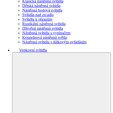
Klasická nástěnná svítidla
Dětská nástěnná svítidla
Nástěnná bodová svítidla
Svítidla nad zrcadlo
Svítidla k obrazům
Rustikální nástěnná svítidla
Dřevěná nástěnná svítidla
Nástěnná svítidla s vypínačem
Koupelnová nástěnná světla
Nástěnná svítidla s dálkovým ovládáním
Venkovní svítidla