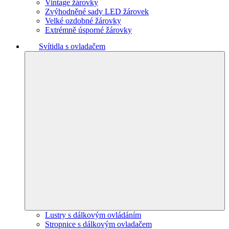
Vintage žárovky
Zvýhodněné sady LED žárovek
Velké ozdobné žárovky
Extrémně úsporné žárovky
Svítidla s ovladačem
Lustry s dálkovým ovládáním
Stropnice s dálkovým ovladačem