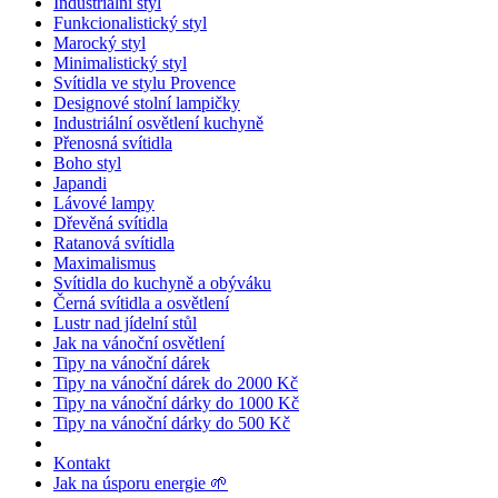
Industriální styl
Funkcionalistický styl
Marocký styl
Minimalistický styl
Svítidla ve stylu Provence
Designové stolní lampičky
Industriální osvětlení kuchyně
Přenosná svítidla
Boho styl
Japandi
Lávové lampy
Dřevěná svítidla
Ratanová svítidla
Maximalismus
Svítidla do kuchyně a obýváku
Černá svítidla a osvětlení
Lustr nad jídelní stůl
Jak na vánoční osvětlení
Tipy na vánoční dárek
Tipy na vánoční dárek do 2000 Kč
Tipy na vánoční dárky do 1000 Kč
Tipy na vánoční dárky do 500 Kč
Kontakt
Jak na úsporu energie 🌱