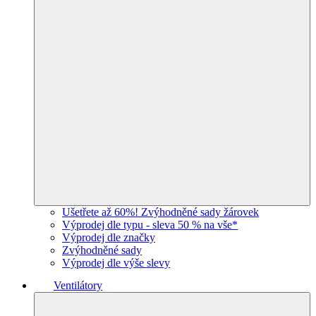
Ušetřete až 60%! Zvýhodněné sady žárovek
Výprodej dle typu - sleva 50 % na vše*
Výprodej dle značky
Zvýhodněné sady
Výprodej dle výše slevy
Ventilátory