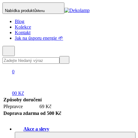
Nabídka produktů
Menu
Blog
Kolekce
Kontakt
Jak na úsporu energie 🌱
0
0
0 Kč
Způsoby doručení
Přepravce
69 Kč
Doprava zdarma od 500 Kč
Akce a slevy