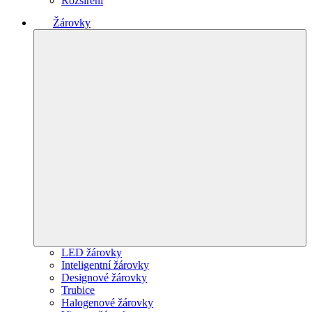
Rozšíření
Žárovky
LED žárovky
Inteligentní žárovky
Designové žárovky
Trubice
Halogenové žárovky