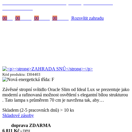
Časově omezená
sleva 20 % na objednávky nad 10.000 Kč
s kódem:
VIP20
00
Dny
00
Hodiny
00
Minuty
00
Vteřiny
Rozsvítit zahradu
Kód produktu: I304403
Závěsné stropní svítidlo Oracle Slim od Ideal Lux se prezentuje jako
moderní a rafinovaná možnost osvětlení s elegantní bílou strukturou
. Tato lampa s průměrem 70 cm je navržena tak, aby…
Skladem (2-5 pracovních dnů) > 10 ks
Skladové zásoby
doprava ZDARMA
6 811
Kč
s DPH