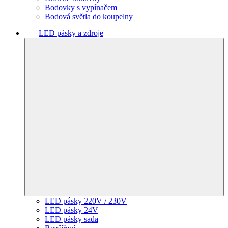
Bodovky s vypínačem
Bodová světla do koupelny
LED pásky a zdroje
LED pásky 220V / 230V
LED pásky 24V
LED pásky sada