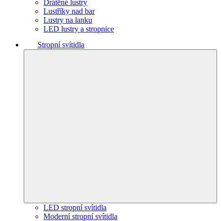
Drátěné lustry
Lustříky nad bar
Lustry na lanku
LED lustry a stropnice
Stropní svítidla
LED stropní svítidla
Moderní stropní svítidla