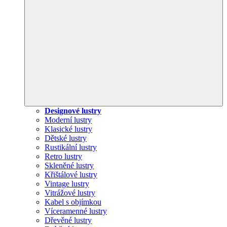
Designové lustry
Moderní lustry
Klasické lustry
Dětské lustry
Rustikální lustry
Retro lustry
Skleněné lustry
Křištálové lustry
Vintage lustry
Vitrážové lustry
Kabel s objímkou
Víceramenné lustry
Dřevěné lustry