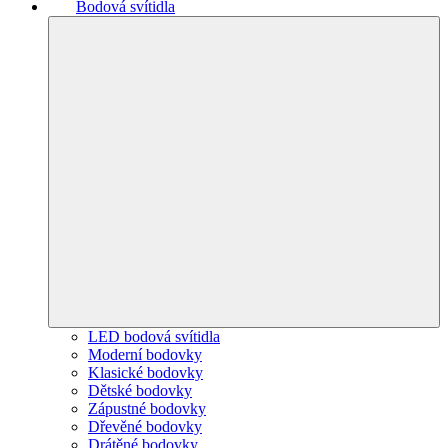
Bodová svítidla
LED bodová svítidla
Moderní bodovky
Klasické bodovky
Dětské bodovky
Zápustné bodovky
Dřevěné bodovky
Drátěné bodovky