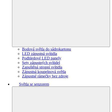
Bodová světla do sádrokartonu
LED zápustná svítidla
Podhledové LED panely
Sety zápustných svítidel
Zapuštěná stropní svítidla
Zápustná koupelnová světla
Zápustné rámečky bez zdroje
Světla se senzorem