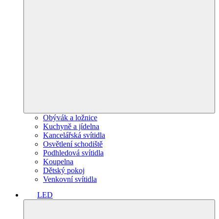
Obývák a ložnice
Kuchyně a jídelna
Kancelářská svítidla
Osvětlení schodiště
Podhledová svítidla
Koupelna
Dětský pokoj
Venkovní svítidla
LED