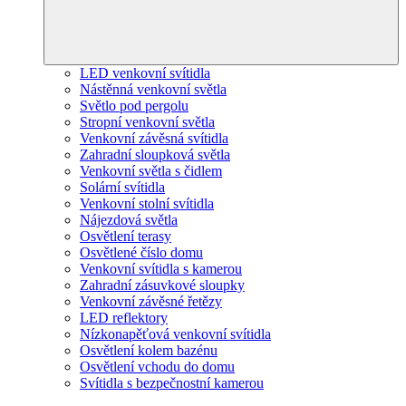
LED venkovní svítidla
Nástěnná venkovní světla
Světlo pod pergolu
Stropní venkovní světla
Venkovní závěsná svítidla
Zahradní sloupková světla
Venkovní světla s čidlem
Solární svítidla
Venkovní stolní svítidla
Nájezdová světla
Osvětlení terasy
Osvětlené číslo domu
Venkovní svítidla s kamerou
Zahradní zásuvkové sloupky
Venkovní závěsné řetězy
LED reflektory
Nízkonapěťová venkovní svítidla
Osvětlení kolem bazénu
Osvětlení vchodu do domu
Svítidla s bezpečnostní kamerou