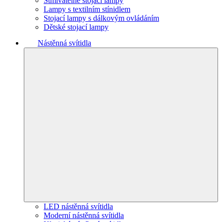
Stmívatelné stojací lampy
Lampy s textilním stínidlem
Stojací lampy s dálkovým ovládáním
Dětské stojací lampy
Nástěnná svítidla
LED nástěnná svítidla
Moderní nástěnná svítidla