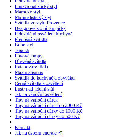
Industriální styl
Funkcionalistický styl
Marocký styl
Minimalistický styl
Svítidla ve stylu Provence
Designové stolní lampičky
Industriální osvětlení kuchyně
Přenosná svítidla
Boho styl
Japandi
Lávové lampy
Dřevěná svítidla
Ratanová svítidla
Maximalismus
Svítidla do kuchyně a obýváku
Černá svítidla a osvětlení
Lustr nad jídelní stůl
Jak na vánoční osvětlení
Tipy na vánoční dárek
Tipy na vánoční dárek do 2000 Kč
Tipy na vánoční dárky do 1000 Kč
Tipy na vánoční dárky do 500 Kč
Kontakt
Jak na úsporu energie 🌱