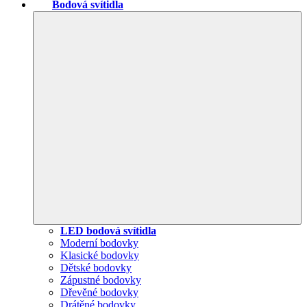
Bodová svítidla
LED bodová svítidla
Moderní bodovky
Klasické bodovky
Dětské bodovky
Zápustné bodovky
Dřevěné bodovky
Drátěné bodovky