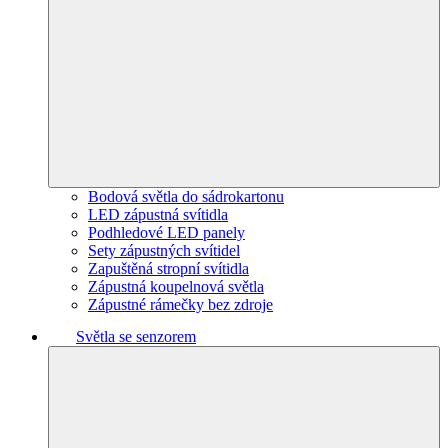
Bodová světla do sádrokartonu
LED zápustná svítidla
Podhledové LED panely
Sety zápustných svítidel
Zapuštěná stropní svítidla
Zápustná koupelnová světla
Zápustné rámečky bez zdroje
Světla se senzorem