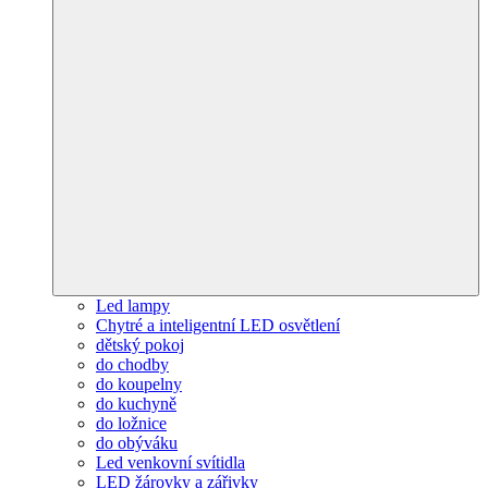
Led lampy
Chytré a inteligentní LED osvětlení
dětský pokoj
do chodby
do koupelny
do kuchyně
do ložnice
do obýváku
Led venkovní svítidla
LED žárovky a zářivky