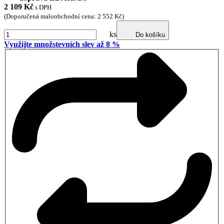
2 109
Kč
s DPH
(Doporučená maloobchodní cena: 2 552 Kč)
ks
Do košíku
Využijte množstevních slev až 8 %