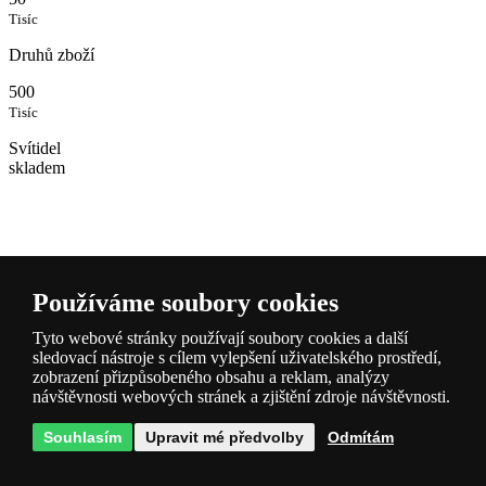
Tisíc
Druhů zboží
500
Tisíc
Svítidel
skladem
Používáme soubory cookies
Tyto webové stránky používají soubory cookies a další
Popis a
sledovací nástroje s cílem vylepšení uživatelského prostředí,
parametry
zobrazení přizpůsobeného obsahu a reklam, analýzy
návštěvnosti webových stránek a zjištění zdroje návštěvnosti.
Souhlasím
Upravit mé předvolby
Odmítám