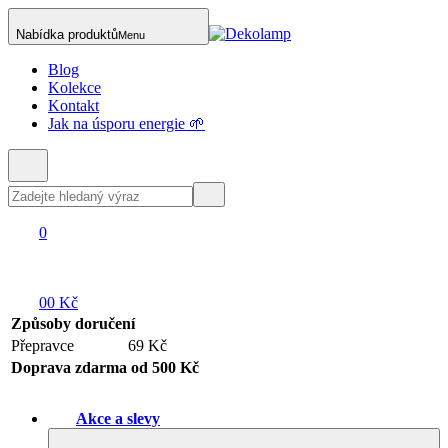
Nabídka produktů
Menu
Blog
Kolekce
Kontakt
Jak na úsporu energie 🌱
0
0
0 Kč
Způsoby doručení
Přepravce
69 Kč
Doprava zdarma od 500 Kč
Akce a slevy