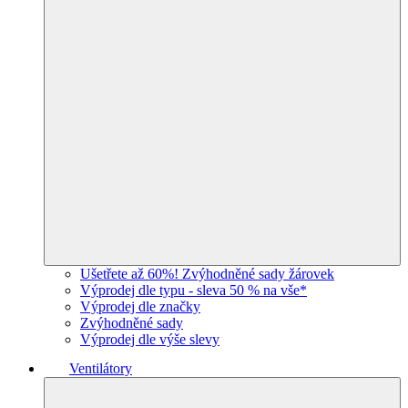
Ušetřete až 60%! Zvýhodněné sady žárovek
Výprodej dle typu - sleva 50 % na vše*
Výprodej dle značky
Zvýhodněné sady
Výprodej dle výše slevy
Ventilátory