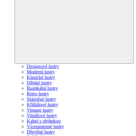
Designové lustry
Moderní lustry
Klasické lustry
Dětské lustry
Rustikální lustry
Retro lustry
Skleněné lustry
Křištálové lustry
Vintage lustry
Vitrážové lustry
Kabel s objímkou
Víceramenné lustry
Dřevěné lustry