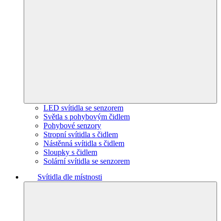
LED svítidla se senzorem
Světla s pohybovým čidlem
Pohybové senzory
Stropní svítidla s čidlem
Nástěnná svítidla s čidlem
Sloupky s čidlem
Solární svítidla se senzorem
Svítidla dle místnosti