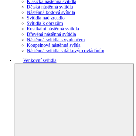
Klasická nástěnná svítidla
Dětská nástěnná svítidla
Nástěnná bodová svítidla
Svítidla nad zrcadlo
Svítidla k obrazům
Rustikální nástěnná svítidla
Dřevěná nástěnná svítidla
Nástěnná svítidla s vypínačem
Koupelnová nástěnná světla
Nástěnná svítidla s dálkovým ovládáním
Venkovní svítidla