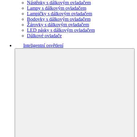
Nástěnky s dálkovým ovladačem
Lampy s dálkovým ovladačem
Lampičky s dálkovým ovladačem
Bodovky s dálkovým ovladačem
Žárovky s dálkovým ovladačem
LED pásky s dálkovým ovladačem
Dálkové ovladače
Inteligentní osvětlení