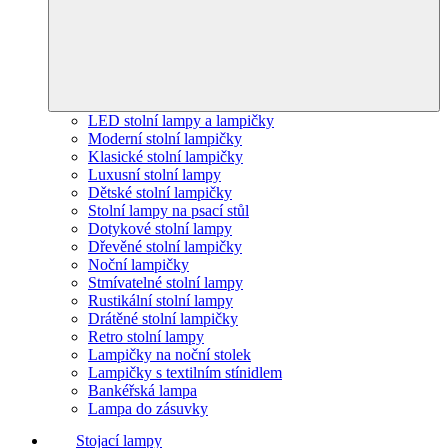
LED stolní lampy a lampičky
Moderní stolní lampičky
Klasické stolní lampičky
Luxusní stolní lampy
Dětské stolní lampičky
Stolní lampy na psací stůl
Dotykové stolní lampy
Dřevěné stolní lampičky
Noční lampičky
Stmívatelné stolní lampy
Rustikální stolní lampy
Drátěné stolní lampičky
Retro stolní lampy
Lampičky na noční stolek
Lampičky s textilním stínidlem
Bankéřská lampa
Lampa do zásuvky
Stojací lampy