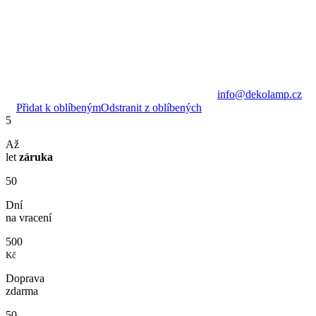
info@dekolamp.cz
Přidat k oblíbeným
Odstranit z oblíbených
5
Až
let
záruka
50
Dní
na vracení
500
Kč
Doprava
zdarma
50