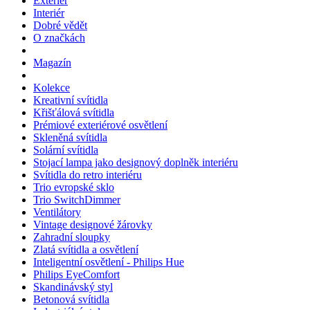
Exteriér
Interiér
Dobré vědět
O značkách
Magazín
Kolekce
Kreativní svítidla
Křišťálová svítidla
Prémiové exteriérové osvětlení
Skleněná svítidla
Solární svítidla
Stojací lampa jako designový doplněk interiéru
Svítidla do retro interiéru
Trio evropské sklo
Trio SwitchDimmer
Ventilátory
Vintage designové žárovky
Zahradní sloupky
Zlatá svítidla a osvětlení
Inteligentní osvětlení - Philips Hue
Philips EyeComfort
Skandinávský styl
Betonová svítidla