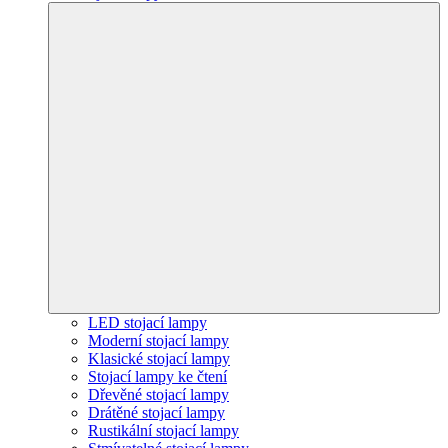
LED stojací lampy
Moderní stojací lampy
Klasické stojací lampy
Stojací lampy ke čtení
Dřevěné stojací lampy
Drátěné stojací lampy
Rustikální stojací lampy