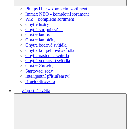
Philips Hue – kompletní sortiment
Immax NEO - kompletní sortiment
WiZ – kompletní sortiment
Chytré lustry
Chytrá stropní světla
Chytré lampy
Chytré lampičky
Chytrá bodová svítidla
Chytrá koupelnová svítidla
Chytrá nástěnná svítidla
Chytrá venkovní svítidla
Chytré žárovky
Startovací sady
Inteligentní příslušenství
Bluetooth světlo
Zápustná světla