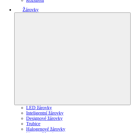
Rozšíření
Žárovky
LED žárovky
Inteligentní žárovky
Designové žárovky
Trubice
Halogenové žárovky