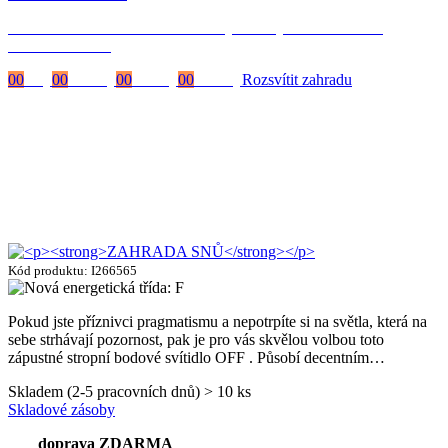
Časově omezená
sleva 20 % na objednávky nad 10.000 Kč
s kódem:
VIP20
00
Dny
00
Hodiny
00
Minuty
00
Vteřiny
Rozsvítit zahradu
Kód produktu: I266565
Pokud jste příznivci pragmatismu a nepotrpíte si na světla, která na
sebe strhávají pozornost, pak je pro vás skvělou volbou toto
zápustné stropní bodové svítidlo OFF . Působí decentním…
Skladem (2-5 pracovních dnů) > 10 ks
Skladové zásoby
doprava ZDARMA