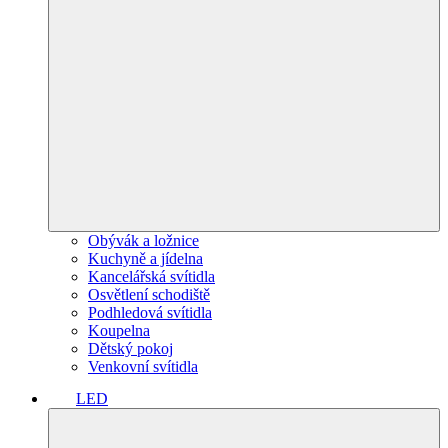
Obývák a ložnice
Kuchyně a jídelna
Kancelářská svítidla
Osvětlení schodiště
Podhledová svítidla
Koupelna
Dětský pokoj
Venkovní svítidla
LED