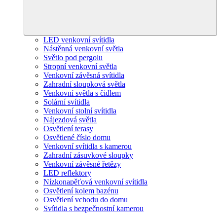
LED venkovní svítidla
Nástěnná venkovní světla
Světlo pod pergolu
Stropní venkovní světla
Venkovní závěsná svítidla
Zahradní sloupková světla
Venkovní světla s čidlem
Solární svítidla
Venkovní stolní svítidla
Nájezdová světla
Osvětlení terasy
Osvětlené číslo domu
Venkovní svítidla s kamerou
Zahradní zásuvkové sloupky
Venkovní závěsné řetězy
LED reflektory
Nízkonapěťová venkovní svítidla
Osvětlení kolem bazénu
Osvětlení vchodu do domu
Svítidla s bezpečnostní kamerou