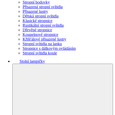
Stropní bodovky
Přisazená stropní svítidla
Přisazené lustry
Dětská stropní svítidla
Klasické stropnice
Rustikální stropní svítidla
Dřevěné stropnice
Koupelnové stropnice
Křišťálové přisazené lustry
Stropní svítidla na lanku
Stropnice s dálkovým ovládáním
Stropní svítidla koule
Stolní lampičky