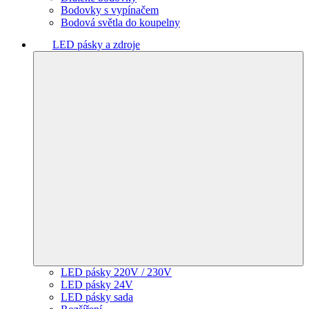
Bodovky s vypínačem
Bodová světla do koupelny
LED pásky a zdroje
LED pásky 220V / 230V
LED pásky 24V
LED pásky sada