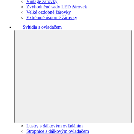
Vintage žárovky
Zvýhodněné sady LED žárovek
Velké ozdobné žárovky
Extrémně úsporné žárovky
Svítidla s ovladačem
Lustry s dálkovým ovládáním
Stropnice s dálkovým ovladačem