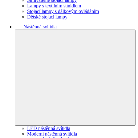
Stmívatelné stojací lampy
Lampy s textilním stínidlem
Stojací lampy s dálkovým ovládáním
Dětské stojací lampy
Nástěnná svítidla
LED nástěnná svítidla
Moderní nástěnná svítidla