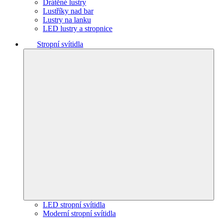
Drátěné lustry
Lustříky nad bar
Lustry na lanku
LED lustry a stropnice
Stropní svítidla
LED stropní svítidla
Moderní stropní svítidla