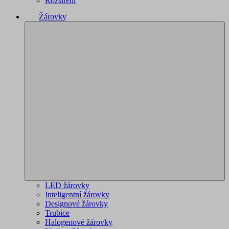
Rozšíření
Žárovky
LED žárovky
Inteligentní žárovky
Designové žárovky
Trubice
Halogenové žárovky