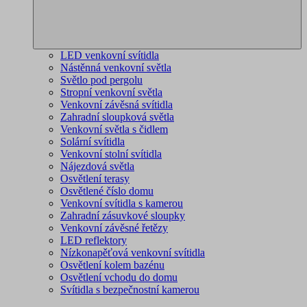
LED venkovní svítidla
Nástěnná venkovní světla
Světlo pod pergolu
Stropní venkovní světla
Venkovní závěsná svítidla
Zahradní sloupková světla
Venkovní světla s čidlem
Solární svítidla
Venkovní stolní svítidla
Nájezdová světla
Osvětlení terasy
Osvětlené číslo domu
Venkovní svítidla s kamerou
Zahradní zásuvkové sloupky
Venkovní závěsné řetězy
LED reflektory
Nízkonapěťová venkovní svítidla
Osvětlení kolem bazénu
Osvětlení vchodu do domu
Svítidla s bezpečnostní kamerou