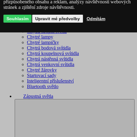
přizpůsobeného obsahu a reklam, analýzy návštěvnosti webových
stránek a zjištění zdroje návštěvnosti.
Philips Hue – kompletní sortiment
Immax NEO - kompletní sortiment
Souhlasím
Upravit mé předvolby
Odmítám
WiZ – kompletní sortiment
Chytré lustry
Chytrá stropní světla
Chytré lampy
Chytré lampičky
Chytrá bodová svítidla
Chytrá koupelnová svítidla
Chytrá nástěnná svítidla
Chytrá venkovní svítidla
Chytré žárovky
Startovací sady
Inteligentní příslušenství
Bluetooth světlo
Zápustná světla