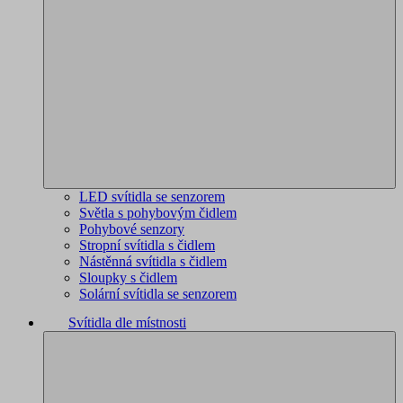
LED svítidla se senzorem
Světla s pohybovým čidlem
Pohybové senzory
Stropní svítidla s čidlem
Nástěnná svítidla s čidlem
Sloupky s čidlem
Solární svítidla se senzorem
Svítidla dle místnosti