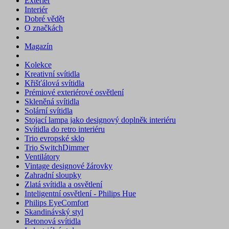
Exteriér
Interiér
Dobré vědět
O značkách
Magazín
Kolekce
Kreativní svítidla
Křišťálová svítidla
Prémiové exteriérové osvětlení
Skleněná svítidla
Solární svítidla
Stojací lampa jako designový doplněk interiéru
Svítidla do retro interiéru
Trio evropské sklo
Trio SwitchDimmer
Ventilátory
Vintage designové žárovky
Zahradní sloupky
Zlatá svítidla a osvětlení
Inteligentní osvětlení - Philips Hue
Philips EyeComfort
Skandinávský styl
Betonová svítidla