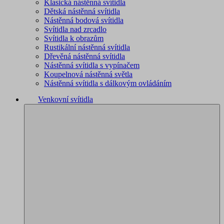
Klasická nástěnná svítidla
Dětská nástěnná svítidla
Nástěnná bodová svítidla
Svítidla nad zrcadlo
Svítidla k obrazům
Rustikální nástěnná svítidla
Dřevěná nástěnná svítidla
Nástěnná svítidla s vypínačem
Koupelnová nástěnná světla
Nástěnná svítidla s dálkovým ovládáním
Venkovní svítidla