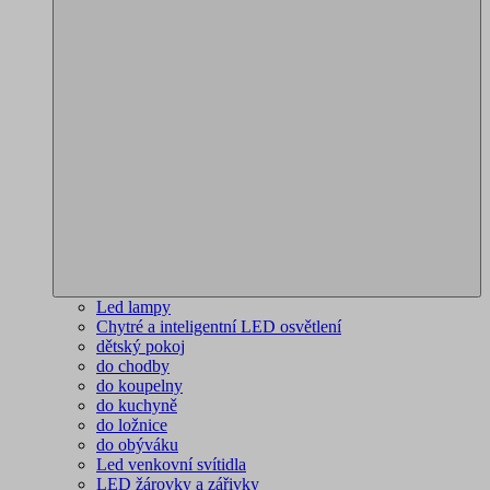
Led lampy
Chytré a inteligentní LED osvětlení
dětský pokoj
do chodby
do koupelny
do kuchyně
do ložnice
do obýváku
Led venkovní svítidla
LED žárovky a zářivky