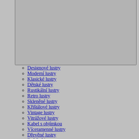
Designové lustry
Moderní lustry
Klasické lustry
Dětské lustry
Rustikální lustry
Retro lustry
Skleněné lustry
Křištálové lustry
Vintage lustry
Vitrážové lustry
Kabel s objímkou
Víceramenné lustry
Dřevěné lustry