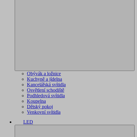
Obývák a ložnice
Kuchyně a jídelna
Kancelářská svítidla
Osvětlení schodiště
Podhledová svítidla
Koupelna
Dětský pokoj
Venkovní svítidla
LED