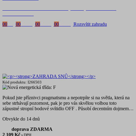
Časově omezená
sleva 20 % na objednávky nad 10.000 Kč
s kódem:
VIP20
00
Dny
00
Hodiny
00
Minuty
00
Vteřiny
Rozsvítit zahradu
Kód produktu: I266503
Pokud jste příznivci pragmatismu a nepotrpíte si na světla, která na
sebe strhávají pozornost, pak je pro vás skvělou volbou toto
zápustné stropní bodové svítidlo OFF . Působí decentním dojmem…
Obvykle do 14 dnů
doprava ZDARMA
2 109
Kč
s DPH