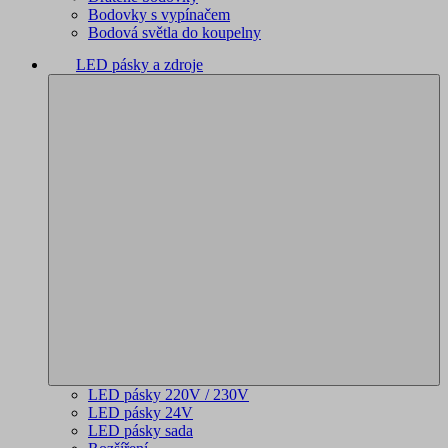
Bodovky s vypínačem
Bodová světla do koupelny
LED pásky a zdroje
LED pásky 220V / 230V
LED pásky 24V
LED pásky sada