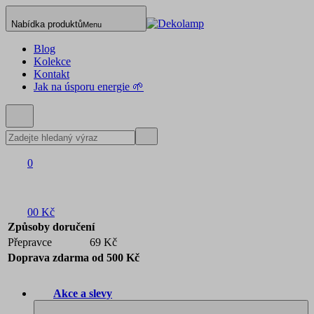
Nabídka produktů
Menu
Blog
Kolekce
Kontakt
Jak na úsporu energie 🌱
0
0
0 Kč
Způsoby doručení
Přepravce
69 Kč
Doprava zdarma od 500 Kč
Akce a slevy