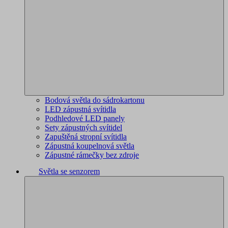
Bodová světla do sádrokartonu
LED zápustná svítidla
Podhledové LED panely
Sety zápustných svítidel
Zapuštěná stropní svítidla
Zápustná koupelnová světla
Zápustné rámečky bez zdroje
Světla se senzorem