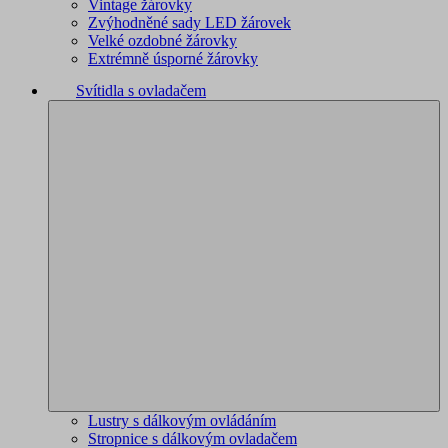
Vintage žárovky
Zvýhodněné sady LED žárovek
Velké ozdobné žárovky
Extrémně úsporné žárovky
Svítidla s ovladačem
Lustry s dálkovým ovládáním
Stropnice s dálkovým ovladačem