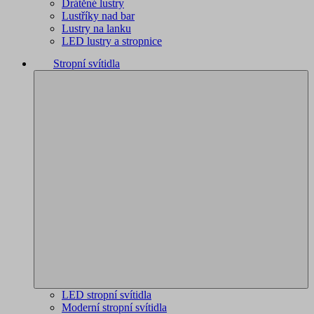
Drátěné lustry
Lustříky nad bar
Lustry na lanku
LED lustry a stropnice
Stropní svítidla
LED stropní svítidla
Moderní stropní svítidla