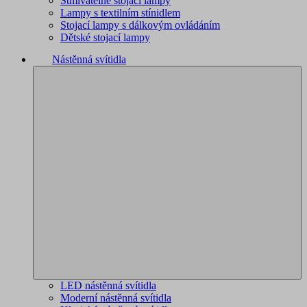
Stmívatelné stojací lampy
Lampy s textilním stínidlem
Stojací lampy s dálkovým ovládáním
Dětské stojací lampy
Nástěnná svítidla
LED nástěnná svítidla
Moderní nástěnná svítidla