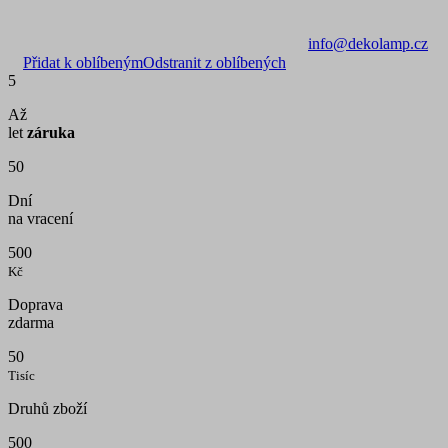
info@dekolamp.cz
Přidat k oblíbeným
Odstranit z oblíbených
5
Až
let
záruka
50
Dní
na vracení
500
Kč
Doprava
zdarma
50
Tisíc
Druhů zboží
500