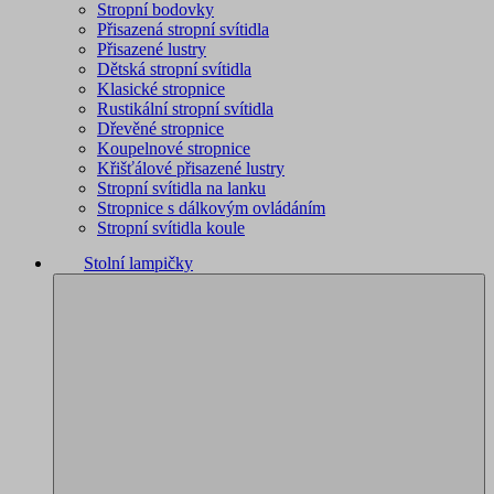
Stropní bodovky
Přisazená stropní svítidla
Přisazené lustry
Dětská stropní svítidla
Klasické stropnice
Rustikální stropní svítidla
Dřevěné stropnice
Koupelnové stropnice
Křišťálové přisazené lustry
Stropní svítidla na lanku
Stropnice s dálkovým ovládáním
Stropní svítidla koule
Stolní lampičky