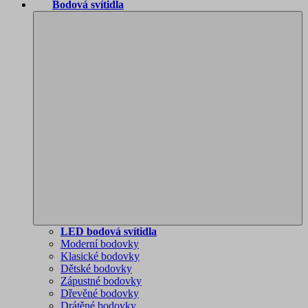
Bodová svítidla
LED bodová svítidla
Moderní bodovky
Klasické bodovky
Dětské bodovky
Zápustné bodovky
Dřevěné bodovky
Drátěné bodovky