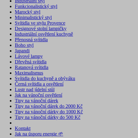
Industriální styl
Funkcionalistický styl
Marocký styl
Minimalistický styl
Svítidla ve stylu Provence
Designové stolní lampičky
Industriální osvětlení kuchyně
Přenosná svítidla
Boho styl
Japandi
Lávové lampy
Dřevěná svítidla
Ratanová svítidla
Maximalismus
Svítidla do kuchyně a obýváku
Černá svítidla a osvětlení
Lustr nad jídelní stůl
Jak na vánoční osvětlení
Tipy na vánoční dárek
Tipy na vánoční dárek do 2000 Kč
Tipy na vánoční dárky do 1000 Kč
Tipy na vánoční dárky do 500 Kč
Kontakt
Jak na úsporu energie 🌱