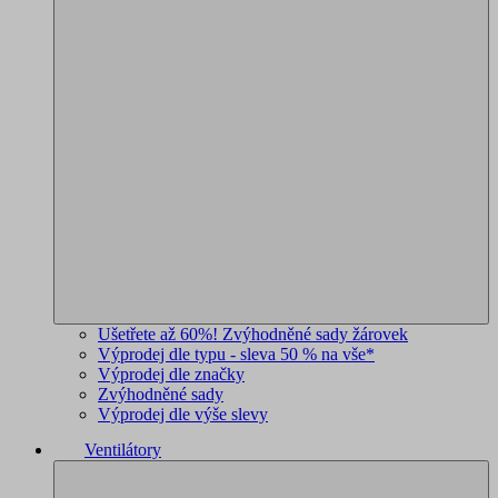
Ušetřete až 60%! Zvýhodněné sady žárovek
Výprodej dle typu - sleva 50 % na vše*
Výprodej dle značky
Zvýhodněné sady
Výprodej dle výše slevy
Ventilátory