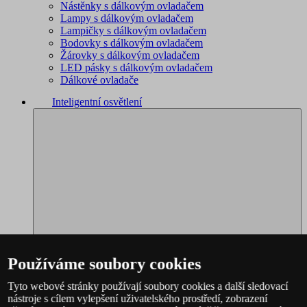
Nástěnky s dálkovým ovladačem
Lampy s dálkovým ovladačem
Lampičky s dálkovým ovladačem
Bodovky s dálkovým ovladačem
Žárovky s dálkovým ovladačem
LED pásky s dálkovým ovladačem
Dálkové ovladače
Inteligentní osvětlení
Používáme soubory cookies
Tyto webové stránky používají soubory cookies a další sledovací
nástroje s cílem vylepšení uživatelského prostředí, zobrazení