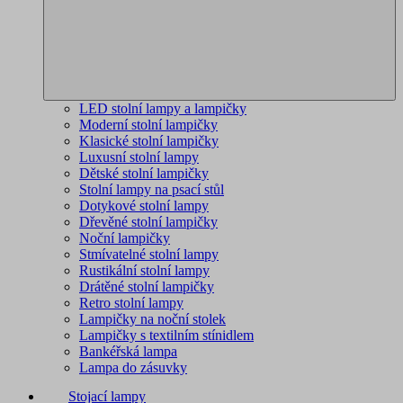
LED stolní lampy a lampičky
Moderní stolní lampičky
Klasické stolní lampičky
Luxusní stolní lampy
Dětské stolní lampičky
Stolní lampy na psací stůl
Dotykové stolní lampy
Dřevěné stolní lampičky
Noční lampičky
Stmívatelné stolní lampy
Rustikální stolní lampy
Drátěné stolní lampičky
Retro stolní lampy
Lampičky na noční stolek
Lampičky s textilním stínidlem
Bankéřská lampa
Lampa do zásuvky
Stojací lampy