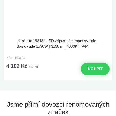
Ideal Lux 193434 LED zápustné stropní svítidlo
Basic wide 1x30W | 3150lm | 4000K | IP44
Kód: I193434
4 182 Kč
s DPH
KOUPIT
Jsme přímí dovozci
renomovaných
značek