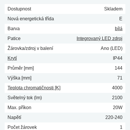
Dostupnost
Skladem
Nová energetická třída
E
Barva
bílá
Patice
Integrovaný LED zdroj
Žárovka/zdroj v balení
Ano (LED)
Krytí
IP44
Průměr [mm]
144
Výška [mm]
71
Teplota chromatičnosti [K]
4000
Světelný tok (lm)
2100
Max. příkon
20W
Napětí
220-240
Počet žárovek
1