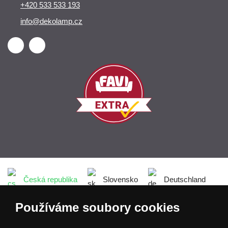
+420 533 533 193
info@dekolamp.cz
Česká republika
Slovensko
Deutschland
Používáme soubory cookies
Magyarország
Österreich
België