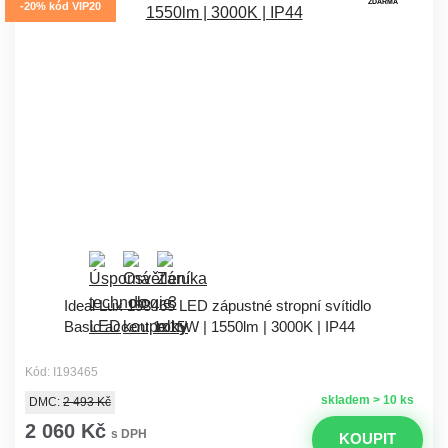
ZDARMA
-20% kód VIP20
Ideal Lux 193465 LED zápustné stropní svítidlo
Basic accent 1x15W | 1550lm | 3000K | IP44
Kód: I193465
skladem > 10 ks
DMC:
2 493 Kč
2 060 Kč
s DPH
KOUPIT