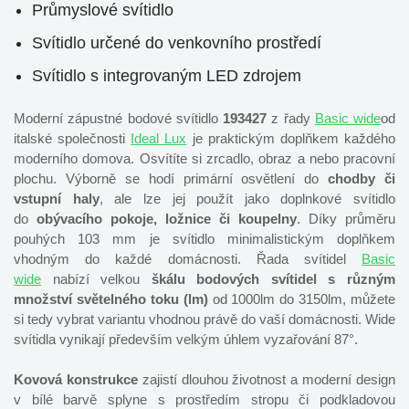
Průmyslové svítidlo
Svítidlo určené do venkovního prostředí
Svítidlo s integrovaným LED zdrojem
Moderní zápustné bodové svítidlo
193427
z řady
Basic wide
od
italské společnosti
Ideal Lux
je praktickým doplňkem každého
moderního domova. Osvítíte si zrcadlo, obraz a nebo pracovní
plochu. Výborně se hodí primární osvětlení do
chodby či
vstupní haly
, ale lze jej použít jako doplnkové svítidlo
do
obývacího pokoje, ložnice či koupelny
. Díky průměru
pouhých 103 mm je svítidlo minimalistickým doplňkem
vhodným do každé domácnosti. Řada svítidel
Basic
wide
nabízí velkou
škálu bodových svítidel s různým
množství světelného toku (lm)
od 1000lm do 3150lm, můžete
si tedy vybrat variantu vhodnou právě do vaší domácnosti. Wide
svítidla vynikají především velkým úhlem vyzařování 87°.
Kovová konstrukce
zajistí dlouhou životnost a moderní design
v bílé barvě splyne s prostředím stropu či podkladovou