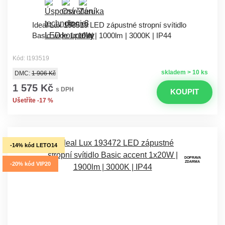
Ideal Lux 193519 LED zápustné stropní svítidlo
Basic wide 1x10W | 1000lm | 3000K | IP44
Kód: I193519
skladem > 10 ks
DMC:
1 906 Kč
1 575 Kč
s DPH
KOUPIT
Ušetříte -17 %
-14% kód LETO14
DOPRAVA
ZDARMA
-20% kód VIP20