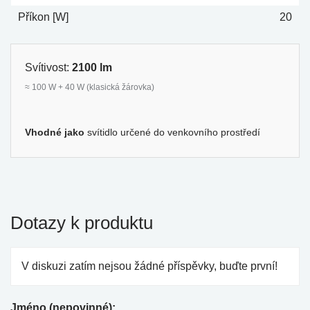
Příkon [W]
20
Svítivost:
2100 lm
≈ 100 W + 40 W (klasická žárovka)
Vhodné jako
svítidlo určené do venkovního prostředí
Dotazy k produktu
V diskuzi zatím nejsou žádné příspěvky, buďte první!
Jméno (nepovinné):