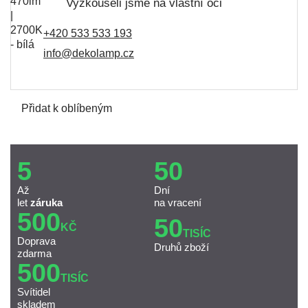
Vyzkoušeli jsme na vlastní oči
+420 533 533 193
info@dekolamp.cz
Přidat k oblíbeným
5
50
Až
Dní
let
záruka
na vracení
500
50
KČ
TISÍC
Doprava
Druhů zboží
zdarma
500
TISÍC
Svítidel
skladem