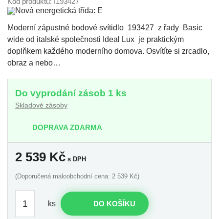
Kód produktu: I193427
Moderní zápustné bodové svítidlo 193427 z řady Basic
wide od italské společnosti Ideal Lux je praktickým
doplňkem každého moderního domova. Osvítíte si zrcadlo,
obraz a nebo…
Do vyprodání zásob 1 ks
Skladové zásoby
DOPRAVA ZDARMA
2 539
Kč
s DPH
(Doporučená maloobchodní cena: 2 539 Kč)
ks
DO KOŠÍKU