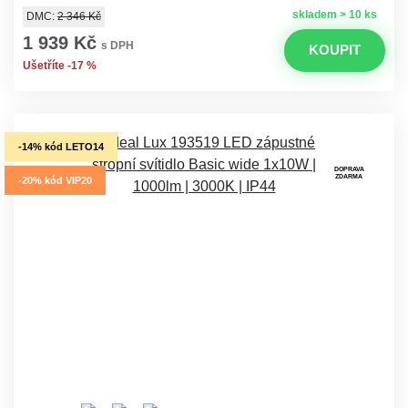
skladem > 10 ks
DMC:
2 346 Kč
1 939 Kč
s DPH
KOUPIT
Ušetříte -17 %
-14% kód LETO14
DOPRAVA
ZDARMA
-20% kód VIP20