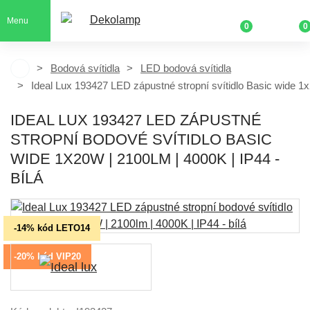
Menu
0
0
Bodová svítidla
LED bodová svítidla
Ideal Lux 193427 LED zápustné stropní svítidlo Basic wide 1
IDEAL LUX 193427 LED ZÁPUSTNÉ
STROPNÍ BODOVÉ SVÍTIDLO BASIC
WIDE 1X20W | 2100LM | 4000K | IP44 -
BÍLÁ
-14% kód LETO14
-20% kód VIP20