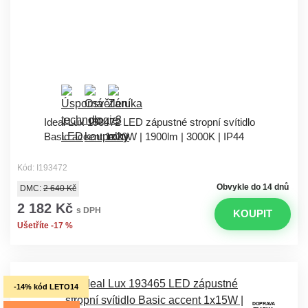
Ideal Lux 193472 LED zápustné stropní svítidlo
Basic accent 1x20W | 1900lm | 3000K | IP44
Kód: I193472
Obvykle do 14 dnů
DMC:
2 640 Kč
2 182 Kč
s DPH
KOUPIT
Ušetříte -17 %
-14% kód LETO14
DOPRAVA