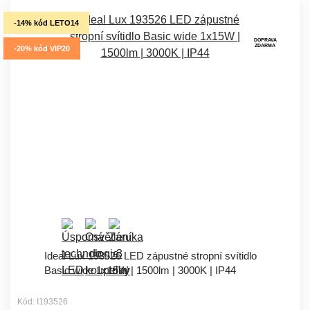
-14% kód LETO14
DOPRAVA
ZDARMA
-20% kód VIP20
Ideal Lux 193526 LED zápustné stropní svítidlo
Basic wide 1x15W | 1500lm | 3000K | IP44
Kód: I193526