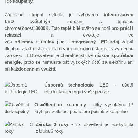
i do
koupelny.
Zápustné stropní svítidlo je vybaveno
integrovaným
LED
světelným
zdrojem s teplotou
chromatičnosti
3000K
. Toto
teplé bílé
světlo se hodí
pro práci i
relaxaci
a evokuje ve
vás
příjemný
a
útulný
pocit.
Integrovaný LED zdoj
zajistí
dlouhou životnost a zároveň vám odpadnou starosti s výměnou
žárovek. LED osvětlení je charakteristické
nízkou spotřebou
energie
, proto se nemusíte bát vysokých účtů za elektřinu ani
při
každodenním využití
.
Úsporná technologie LED
- ušetří
elektrickou energii i vaše peníze.
Osvětlení do koupelny
- díky vysokému IP
krytí je světlo bezpečné pro použití v koupelně
Záruka 3 roky
- na osvětlení je poskytnuta
záruka 3 roky