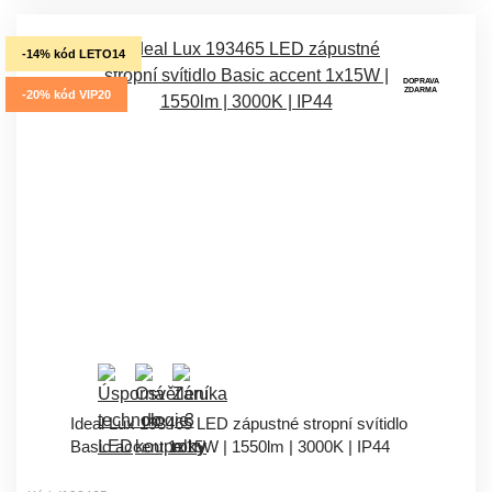
-14% kód LETO14
DOPRAVA
ZDARMA
-20% kód VIP20
Ideal Lux 193465 LED zápustné stropní svítidlo
Basic accent 1x15W | 1550lm | 3000K | IP44