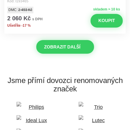
Kód: I193465
skladem > 10 ks
DMC:
2 493 Kč
2 060 Kč
s DPH
KOUPIT
Ušetříte -17 %
ZOBRAZIT DALŠÍ
Jsme přímí dovozci
renomovaných
značek