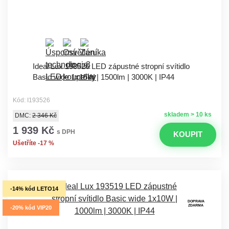
Ideal Lux 193526 LED zápustné stropní svítidlo
Basic wide 1x15W | 1500lm | 3000K | IP44
Kód: I193526
skladem > 10 ks
DMC:
2 346 Kč
1 939 Kč
s DPH
KOUPIT
Ušetříte -17 %
-14% kód LETO14
DOPRAVA
ZDARMA
-20% kód VIP20