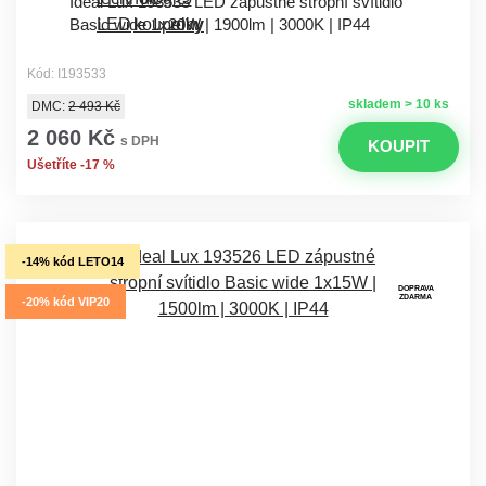
Ideal Lux 193533 LED zápustné stropní svítidlo
Basic wide 1x20W | 1900lm | 3000K | IP44
Kód: I193533
skladem > 10 ks
DMC:
2 493 Kč
2 060 Kč
s DPH
KOUPIT
Ušetříte -17 %
-14% kód LETO14
DOPRAVA
ZDARMA
-20% kód VIP20