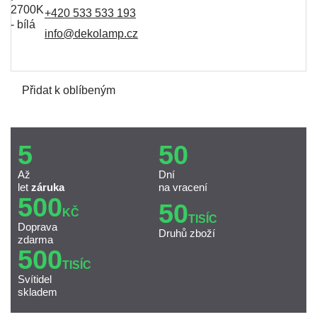
+420 533 533 193
info@dekolamp.cz
Přidat k oblíbeným
5
50
Až
Dní
let
záruka
na vracení
500
50
KČ
TISÍC
Doprava
Druhů zboží
zdarma
500
TISÍC
Svítidel
skladem