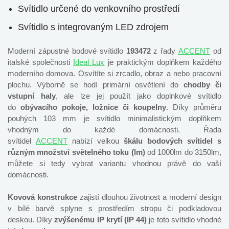
Svítidlo určené do venkovního prostředí
Svítidlo s integrovaným LED zdrojem
Moderní zápustné bodové svítidlo
193472
z řady
ACCENT
od
italské společnosti
Ideal Lux
je praktickým doplňkem každého
moderního domova. Osvítíte si zrcadlo, obraz a nebo pracovní
plochu. Výborně se hodí primární osvětlení do
chodby či
vstupní haly
, ale lze jej použít jako doplnkové svítidlo
do
obývacího pokoje, ložnice či koupelny
. Díky průměru
pouhých 103 mm je svítidlo minimalistickým doplňkem
vhodným do každé domácnosti. Řada
svítidel
ACCENT
nabízí velkou
škálu bodových svítidel s
různým množství světelného toku (lm)
od 1000lm do 3150lm,
můžete si tedy vybrat variantu vhodnou právě do vaší
domácnosti.
Kovová konstrukce
zajistí dlouhou životnost a moderní design
v bílé barvě splyne s prostředím stropu či podkladovou
deskou. Díky
zvýšenému
IP krytí (IP 44)
je toto svítidlo vhodné