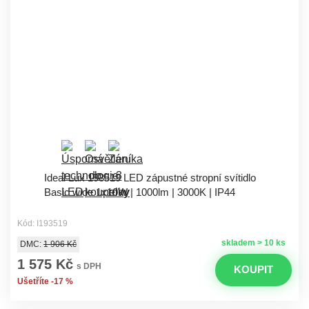
Ideal Lux 193519 LED zápustné stropní svítidlo
Basic wide 1x10W | 1000lm | 3000K | IP44
Kód: I193519
skladem > 10 ks
DMC:
1 906 Kč
1 575 Kč
s DPH
KOUPIT
Ušetříte -17 %