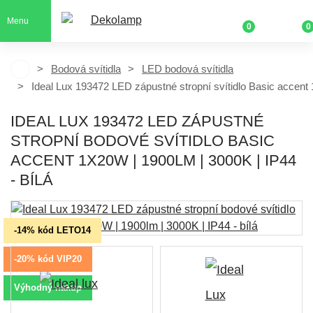
Menu
0
0
Bodová svítidla
LED bodová svítidla
Ideal Lux 193472 LED zápustné stropní svítidlo Basic accent
IDEAL LUX 193472 LED ZÁPUSTNÉ
STROPNÍ BODOVÉ SVÍTIDLO BASIC
ACCENT 1X20W | 1900LM | 3000K | IP44
- BÍLÁ
-14% kód LETO14
-20% kód VIP20
Výhodný nákup