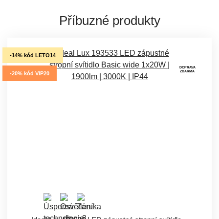
Příbuzné produkty
-14% kód LETO14
DOPRAVA
ZDARMA
-20% kód VIP20