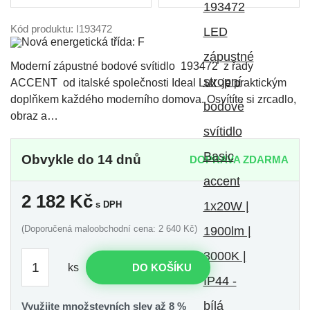
Kód produktu: I193472
Moderní zápustné bodové svítidlo 193472 z řady
ACCENT od italské společnosti Ideal Lux je praktickým
doplňkem každého moderního domova. Osvítíte si zrcadlo,
obraz a…
Obvykle do 14 dnů
DOPRAVA ZDARMA
2 182
Kč
s DPH
(Doporučená maloobchodní cena: 2 640 Kč)
ks
DO KOŠÍKU
Využijte množstevních slev až 8 %