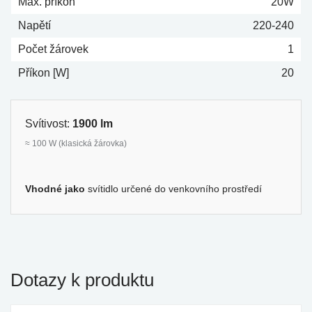
Max. příkon
20W
Napětí
220-240
Počet žárovek
1
Příkon [W]
20
Svítivost:
1900 lm
≈ 100 W (klasická žárovka)
Vhodné jako
svítidlo určené do venkovního prostředí
Dotazy k produktu