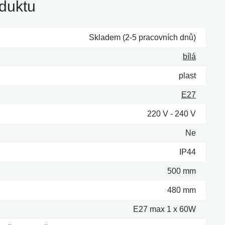
duktu
Skladem (2-5 pracovních dnů)
bílá
plast
E27
220 V - 240 V
Ne
IP44
500 mm
480 mm
E27 max 1 x 60W