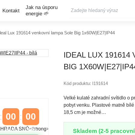
Jak na úsporu
Kontakt
energie 🌱
deal Lux 191614 venkovní lampa Sole Big 1x60W|E27|IP44
IDEAL LUX 191614
BIG 1X60W|E27|IP44
Kód produktu: I191614
Velké kulaté zahradní svítidlo o
pobyt venku. Plastové matně bílé 
18,5 cm je možné…
00
00
Skladem (2-5 pracovní
MINUTY
VTEŘINY