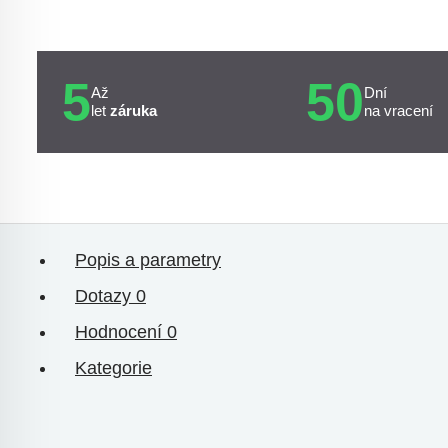
5
50
Až
Dní
let
záruka
na vracení
Popis a parametry
Dotazy
0
Hodnocení
0
Kategorie