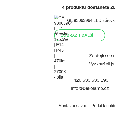
K produktu dostanete 
GE 93063964 LED žárovka 
ZOBRAZIT DALŠÍ
Zeptejte se 
Vyzkoušeli js
+420 533 533 193
info@dekolamp.cz
Montážní návod
Přidat k obl