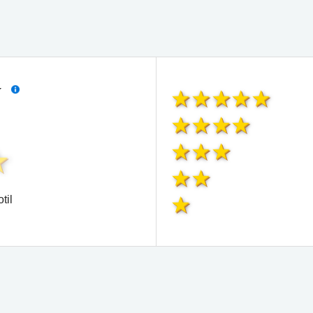
í
til