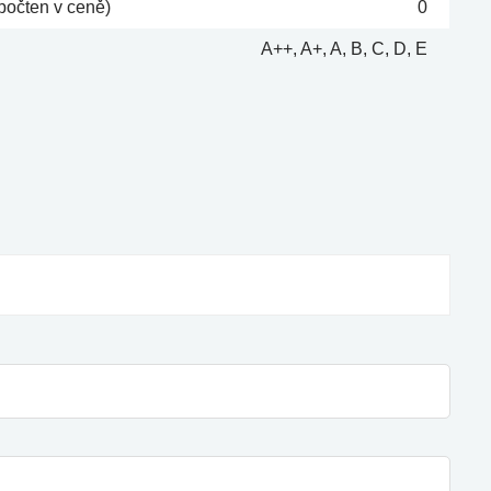
počten v ceně)
0
A++, A+, A, B, C, D, E