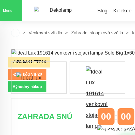
Blog
Kolekce
Menu
Venkovní svítidla
Zahradní sloupková světla
I
-14% kód LETO14
-20% kód VIP20
Výhodný nákup
00
00
ZAHRADA SNŮ
DNY
HODINY
Časově omezená
sleva 20 % na