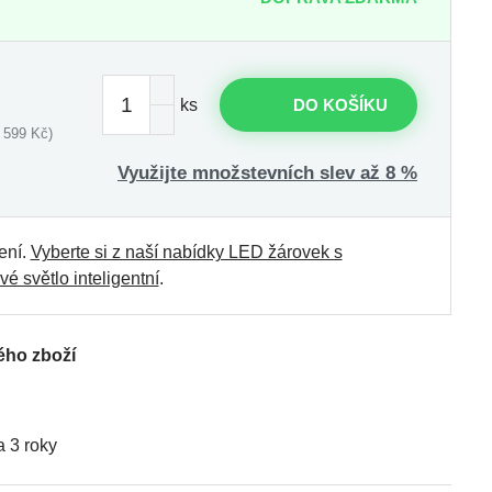
ks
DO KOŠÍKU
 599 Kč)
Využijte množstevních slev až 8 %
ení.
Vyberte si z naší nabídky LED žárovek s
vé světlo inteligentní
.
ého zboží
 3 roky