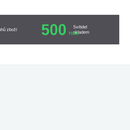
500
Svítidel
uhů zboží
skladem
TISÍC