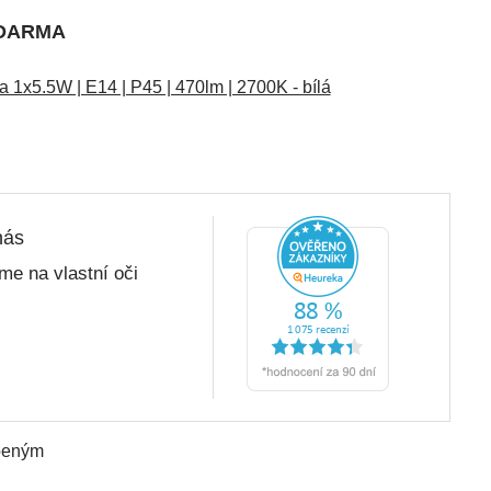
ZDARMA
1x5.5W | E14 | P45 | 470lm | 2700K - bílá
nás
me na vlastní oči
íbeným