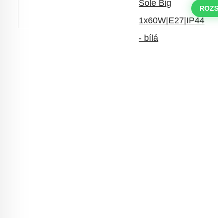
objednávky nad 10.000 Kč
ROZS
s kódem:
VIP20