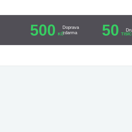
500
50
Doprava
Dr
zdarma
KČ
TISÍC