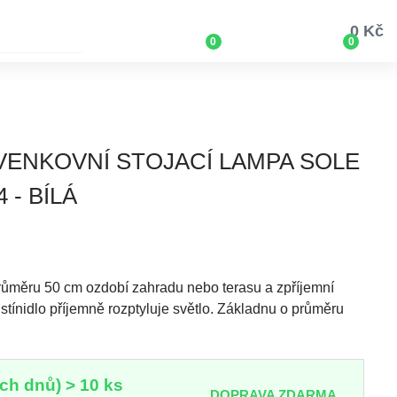
0 Kč
0
0
 VENKOVNÍ STOJACÍ LAMPA SOLE
 - BÍLÁ
 průměru 50 cm ozdobí zahradu nebo terasu a zpříjemní
stínidlo příjemně rozptyluje světlo. Základnu o průměru
ch dnů) > 10 ks
DOPRAVA ZDARMA