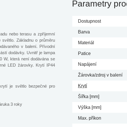
Parametry pro
Dostupnost
Barva
radu nebo terasu a zpříjemní
je světlo. Základnu o průměru
Materiál
dávaného v balení. Přívodní
ástí dodávky. Uvnitř je lampa
Patice
0 W, která není dodávána se
Napájení
orné LED žárovky. Krytí IP44
Žárovka/zdroj v balení
Krytí
ytí je světlo bezpečné pro
Šířka [mm]
áruka 3 roky
Výška [mm]
Max. příkon