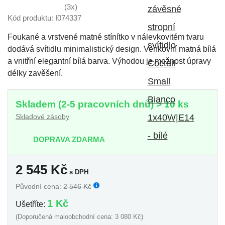
(3x)
Kód produktu: I074337
Foukané a vrstvené matné stínítko v nálevkovitém tvaru
dodává svítidlu minimalistický design. Venkovní matná bílá
a vnitřní elegantní bílá barva. Výhodou je možnost úpravy
délky zavěšení.
Skladem (2-5 pracovních dnů) > 10 ks
Skladové zásoby
DOPRAVA ZDARMA
2 545
Kč
s DPH
Původní cena:
2 546 Kč
1 Kč
Ušetříte:
(Doporučená maloobchodní cena: 3 080 Kč)