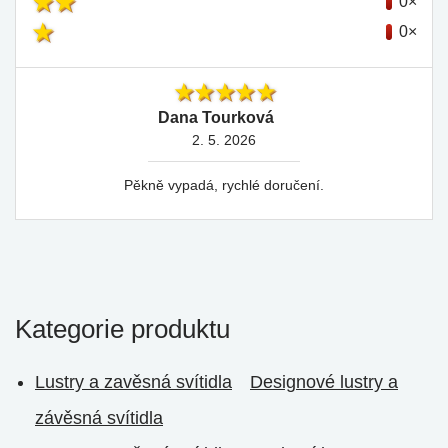
0×
0×
Dana Tourková
2. 5. 2026
Pěkně vypadá, rychlé doručení.
Kategorie produktu
Lustry a zavěsná svítidla
Designové lustry a
závěsná svítidla