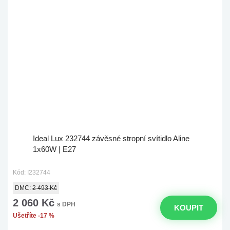
Ideal Lux 232744 závěsné stropní svítidlo Aline
1x60W | E27
Kód: I232744
DMC:
2 493 Kč
2 060 Kč
s DPH
KOUPIT
Ušetříte -17 %