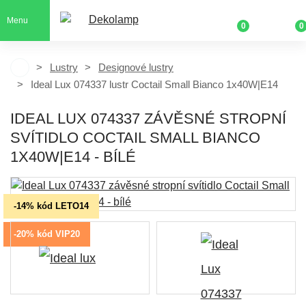
Menu
0
0
Lustry
Designové lustry
Ideal Lux 074337 lustr Coctail Small Bianco 1x40W|E14
IDEAL LUX 074337 ZÁVĚSNÉ STROPNÍ
SVÍTIDLO COCTAIL SMALL BIANCO
1X40W|E14 - BÍLÉ
-14% kód LETO14
-20% kód VIP20