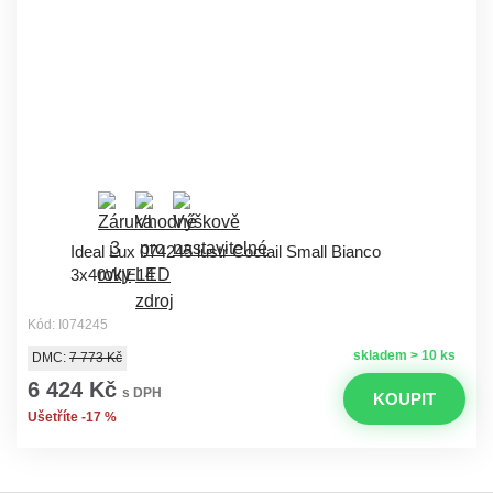
Ideal Lux 074245 lustr Coctail Small Bianco
3x40W|E14
Kód: I074245
skladem > 10 ks
DMC:
7 773 Kč
6 424 Kč
s DPH
KOUPIT
Ušetříte -17 %