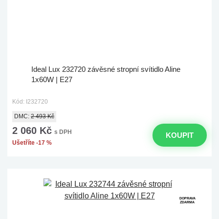
Ideal Lux 232720 závěsné stropní svítidlo Aline
1x60W | E27
Kód: I232720
DMC:
2 493 Kč
2 060 Kč
s DPH
KOUPIT
Ušetříte -17 %
DOPRAVA
ZDARMA