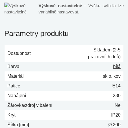
Výškově nastavitelné
- Výšku svítidla lze
variabilně nastavovat.
Parametry produktu
Skladem (2-5
Dostupnost
pracovních dnů)
Barva
bílá
Materiál
sklo, kov
Patice
E14
Napájení
230
Žárovka/zdroj v balení
Ne
Krytí
IP20
Šířka [mm]
Ø 200