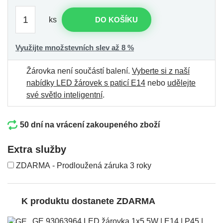
ks
DO KOŠÍKU
Využijte množstevních slev až 8 %
Žárovka není součástí balení.
Vyberte si z naší
nabídky LED žárovek s paticí E14
nebo
udělejte
své světlo inteligentní
.
50 dní na vrácení zakoupeného zboží
Extra služby
ZDARMA - Prodloužená záruka 3 roky
K produktu dostanete ZDARMA
GE 93063964 LED žárovka 1x5.5W | E14 | P45 |