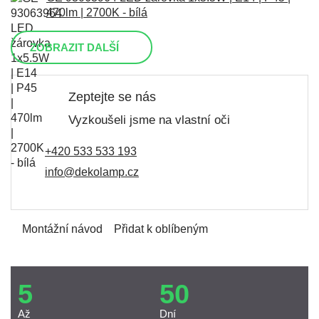
470lm | 2700K - bílá
ZOBRAZIT DALŠÍ
Zeptejte se nás
Vyzkoušeli jsme na vlastní oči
+420 533 533 193
info@dekolamp.cz
Montážní návod
Přidat k oblíbeným
5
50
Až
Dní