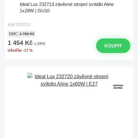
Ideal Lux 232713 závěsné stropní svítidlo Aline
1x28W | GU10
Kód: I232713
DMC:
1 760 Kč
1 454 Kč
s DPH
KOUPIT
Ušetříte -17 %
DOPRAVA
ZDARMA