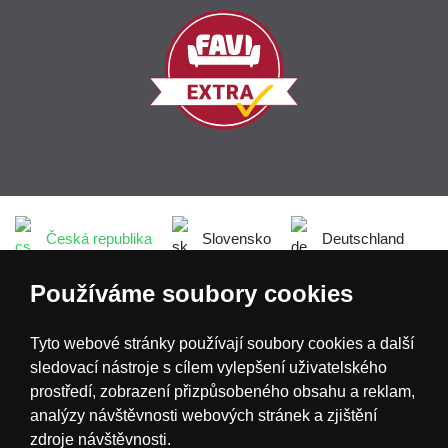
Česká republika
Slovensko
Deutschland
Používáme soubory cookies
Magyarország
Österreich
België
Tyto webové stránky používají soubory cookies a další
Nederland
sledovací nástroje s cílem vylepšení uživatelského
prostředí, zobrazení přizpůsobeného obsahu a reklam,
analýzy návštěvnosti webových stránek a zjištění
zdroje návštěvnosti.