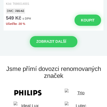
Kód: T686014001
DMC:
785 Kč
549 Kč
s DPH
KOUPIT
Ušetříte -30 %
ZOBRAZIT DALŠÍ
Jsme přímí dovozci
renomovaných
značek