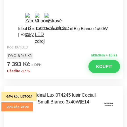
Ideal Lux 074313 lustr Coctail Big Bianco 1x60W
| E27
Kód: I074313
skladem > 10 ks
DMC:
8 946 Kč
7 393 Kč
s DPH
KOUPIT
Ušetříte -17 %
-14% kód LETO14
DOPRAVA
ZDARMA
-20% kód VIP20