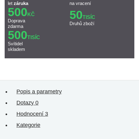
let
záruka
na vracení
500
50
KČ
TISÍC
Doprava
Druhů zboží
zdarma
500
TISÍC
Svítidel
skladem
Popis a parametry
Dotazy
0
Hodnocení
3
Kategorie