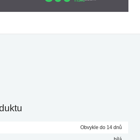
TISÍC
duktu
Obvykle do 14 dnů
bílá