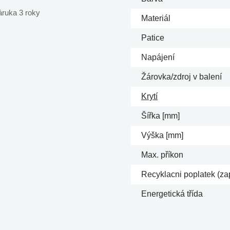
áruka 3 roky
Materiál
Patice
Napájení
Žárovka/zdroj v balení
Krytí
Šířka [mm]
Výška [mm]
Max. příkon
Recyklacni poplatek (za
Energetická třída