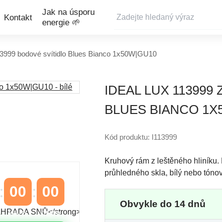
Jak na úsporu
Kontakt
energie 🌱
13999 bodové svítidlo Blues Bianco 1x50W|GU10
IDEAL LUX 113999
BLUES BIANCO 1X5
Kód produktu: I113999
Kruhový rám z leštěného hliníku. 
průhledného skla, bílý nebo tóno
00
00
Obvykle do 14 dnů
MINUTY
VTEŘINY