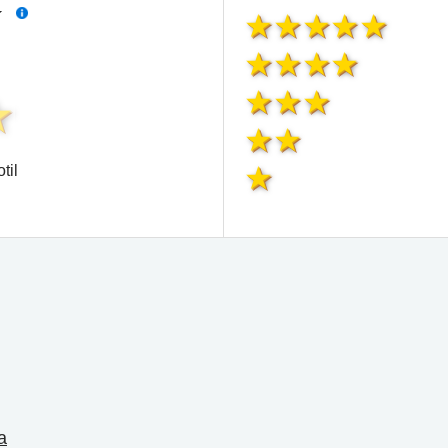
í
til
a