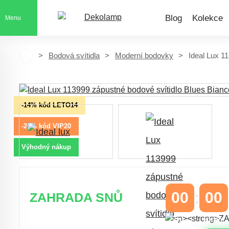
Blog
Kolekce
Menu
Bodová svítidla
Moderní bodovky
Ideal Lux 1
-14% kód LETO14
-20% kód VIP20
Výhodný nákup
00
00
ZAHRADA SNŮ
DNY
HODINY
Časově omezená
sleva 20 % na