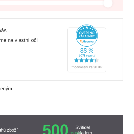
nás
me na vlastní oči
íbeným
500
Svítidel
uhů zboží
skladem