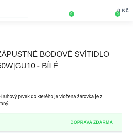
0 Kč
0
0
 ZÁPUSTNÉ BODOVÉ SVÍTIDLO
0W|GU10 - BÍLÉ
Kruhový prvek do kterého je vložena žárovka je z
vaný.
DOPRAVA ZDARMA