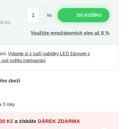
ks
DO KOŠÍKU
33 Kč)
Využijte množstevních slev až 8 %
ení.
Vyberte si z naší nabídky LED žárovek s
 své světlo inteligentní
.
ého zboží
 3 roky
00 Kč
a získáte
DÁREK ZDARMA