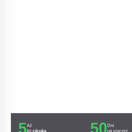
5
50
Až
Dní
let
záruka
na vracení