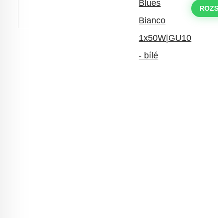
objednávky nad 10.000 Kč
ROZS
s kódem:
VIP20