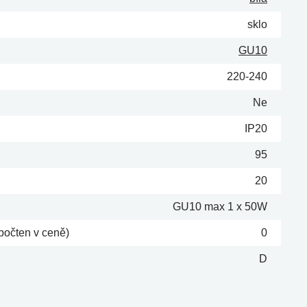
sklo
GU10
220-240
Ne
IP20
95
20
GU10 max 1 x 50W
počten v ceně)
0
D