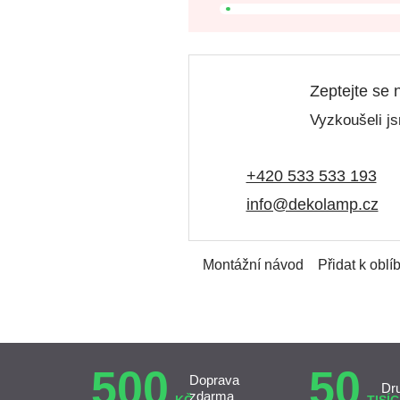
Zeptejte se 
Vyzkoušeli js
+420 533 533 193
info@dekolamp.cz
Montážní návod
Přidat k obl
500
50
Doprava
Dr
zdarma