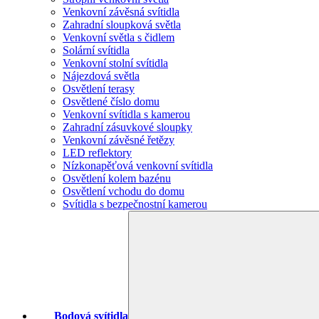
Venkovní závěsná svítidla
Zahradní sloupková světla
Venkovní světla s čidlem
Solární svítidla
Venkovní stolní svítidla
Nájezdová světla
Osvětlení terasy
Osvětlené číslo domu
Venkovní svítidla s kamerou
Zahradní zásuvkové sloupky
Venkovní závěsné řetězy
LED reflektory
Nízkonapěťová venkovní svítidla
Osvětlení kolem bazénu
Osvětlení vchodu do domu
Svítidla s bezpečnostní kamerou
Bodová svítidla