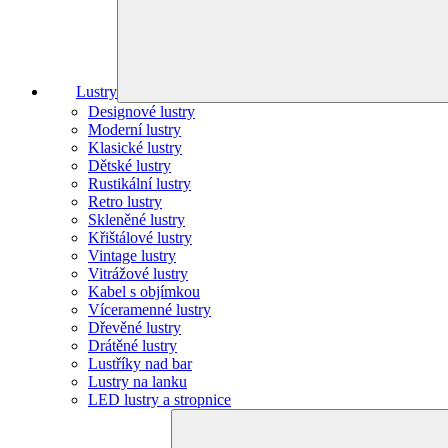
Lustry
Designové lustry
Moderní lustry
Klasické lustry
Dětské lustry
Rustikální lustry
Retro lustry
Skleněné lustry
Křištálové lustry
Vintage lustry
Vitrážové lustry
Kabel s objímkou
Víceramenné lustry
Dřevěné lustry
Drátěné lustry
Lustříky nad bar
Lustry na lanku
LED lustry a stropnice