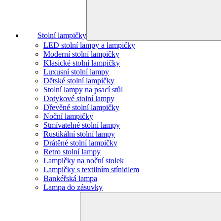
Stolní lampičky
LED stolní lampy a lampičky
Moderní stolní lampičky
Klasické stolní lampičky
Luxusní stolní lampy
Dětské stolní lampičky
Stolní lampy na psací stůl
Dotykové stolní lampy
Dřevěné stolní lampičky
Noční lampičky
Stmívatelné stolní lampy
Rustikální stolní lampy
Drátěné stolní lampičky
Retro stolní lampy
Lampičky na noční stolek
Lampičky s textilním stínidlem
Bankéřská lampa
Lampa do zásuvky