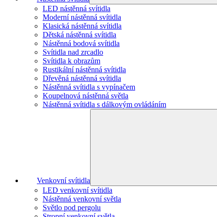
LED nástěnná svítidla
Moderní nástěnná svítidla
Klasická nástěnná svítidla
Dětská nástěnná svítidla
Nástěnná bodová svítidla
Svítidla nad zrcadlo
Svítidla k obrazům
Rustikální nástěnná svítidla
Dřevěná nástěnná svítidla
Nástěnná svítidla s vypínačem
Koupelnová nástěnná světla
Nástěnná svítidla s dálkovým ovládáním
Venkovní svítidla
LED venkovní svítidla
Nástěnná venkovní světla
Světlo pod pergolu
Stropní venkovní světla