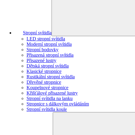
Stropní svítidla
LED stropní svítidla
Moderní stropní svítidla
Stropní bodovky
Přisazená stropní svítidla
Přisazené lustry
Dětská stropní svítidla
Klasické stropnice
Rustikální stropní svítidla
Dřevěné stropnice
Koupelnové stropnice
Křišťálové přisazené lustry
Stropní svítidla na lanku
Stropnice s dálkovým ovládáním
Stropní svítidla koule