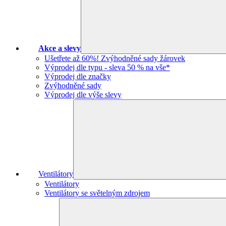
Akce a slevy
Ušetřete až 60%! Zvýhodněné sady žárovek
Výprodej dle typu - sleva 50 % na vše*
Výprodej dle značky
Zvýhodněné sady
Výprodej dle výše slevy
Ventilátory
Ventilátory
Ventilátory se světelným zdrojem