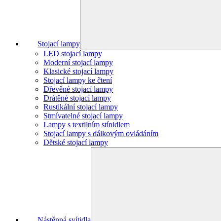
Stojací lampy
LED stojací lampy
Moderní stojací lampy
Klasické stojací lampy
Stojací lampy ke čtení
Dřevěné stojací lampy
Drátěné stojací lampy
Rustikální stojací lampy
Stmívatelné stojací lampy
Lampy s textilním stínidlem
Stojací lampy s dálkovým ovládáním
Dětské stojací lampy
Nástěnná svítidla