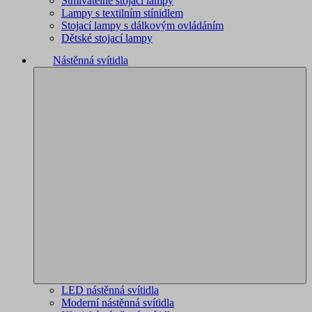
Stmívatelné stojací lampy
Lampy s textilním stínidlem
Stojací lampy s dálkovým ovládáním
Dětské stojací lampy
Nástěnná svítidla
LED nástěnná svítidla
Moderní nástěnná svítidla