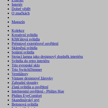
Exteriér
Interiér
Dobré vědět
O značkách
Magazín
Kolekce
Kreativní svítidla
Křišťálová svítidla
Prémiové exteriérové osvětlení
Skleněná svítidla
Solární svítidla
Stojací lampa jako designový doplněk interiéru
Svítidla do retro interiéru
Trio evropské sklo
Trio SwitchDimmer
Ventilátory
Vintage designové žárovky
Zahradní sloupky
Zlatá svítidla a osvětlení
Inteligentní osvětlení - Philips Hue
Philips EyeComfort
Skandinávský styl
Betonová svítidla