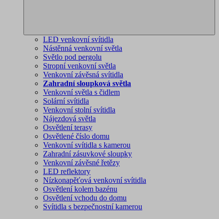
LED venkovní svítidla
Nástěnná venkovní světla
Světlo pod pergolu
Stropní venkovní světla
Venkovní závěsná svítidla
Zahradní sloupková světla
Venkovní světla s čidlem
Solární svítidla
Venkovní stolní svítidla
Nájezdová světla
Osvětlení terasy
Osvětlené číslo domu
Venkovní svítidla s kamerou
Zahradní zásuvkové sloupky
Venkovní závěsné řetězy
LED reflektory
Nízkonapěťová venkovní svítidla
Osvětlení kolem bazénu
Osvětlení vchodu do domu
Svítidla s bezpečnostní kamerou