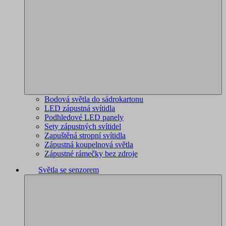
Bodová světla do sádrokartonu
LED zápustná svítidla
Podhledové LED panely
Sety zápustných svítidel
Zapuštěná stropní svítidla
Zápustná koupelnová světla
Zápustné rámečky bez zdroje
Světla se senzorem