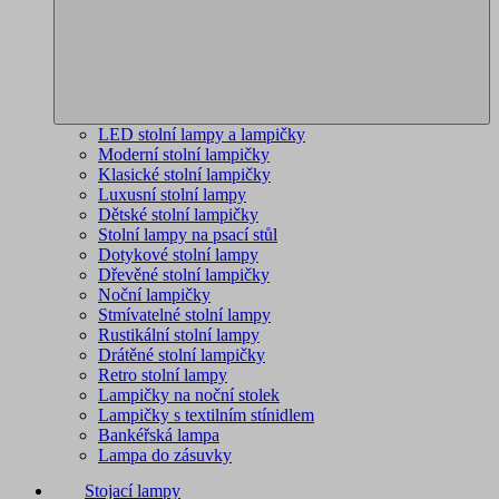
LED stolní lampy a lampičky
Moderní stolní lampičky
Klasické stolní lampičky
Luxusní stolní lampy
Dětské stolní lampičky
Stolní lampy na psací stůl
Dotykové stolní lampy
Dřevěné stolní lampičky
Noční lampičky
Stmívatelné stolní lampy
Rustikální stolní lampy
Drátěné stolní lampičky
Retro stolní lampy
Lampičky na noční stolek
Lampičky s textilním stínidlem
Bankéřská lampa
Lampa do zásuvky
Stojací lampy