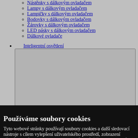
Nástěnky s dálkovým ovladačem
Lampy s dálkovým ovladačem
Lampičky s dálkovým ovladačem
Bodovky s dálkovým ovladačem
Žárovky s dálkovým ovladačem
LED pásky s dálkovým ovladačem
Dálkové ovladače
Inteligentní osvětlení
Používáme soubory cookies
Tyto webové stránky používají soubory cookies a další sledovací
nástroje s cílem vylepšení uživatelského prostředí, zobrazení