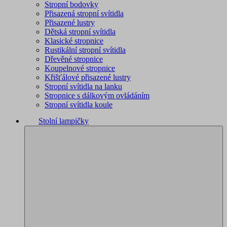
Stropní bodovky
Přisazená stropní svítidla
Přisazené lustry
Dětská stropní svítidla
Klasické stropnice
Rustikální stropní svítidla
Dřevěné stropnice
Koupelnové stropnice
Křišťálové přisazené lustry
Stropní svítidla na lanku
Stropnice s dálkovým ovládáním
Stropní svítidla koule
Stolní lampičky