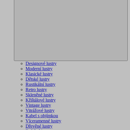
Designové lustry
Moderní lustry
Klasické lustry
Dětské lustry
Rustikální lustry
Retro lustry
Skleněné lustry
Křištálové lustry
Vintage lustry
Vitrážové lustry
Kabel s objímkou
Víceramenné lustry
Dřevěné lustry