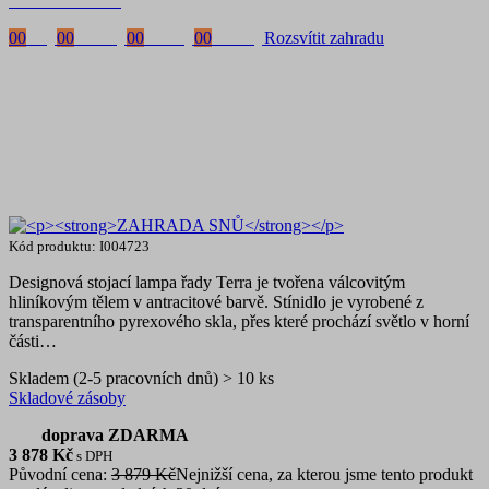
s kódem:
VIP20
00
Dny
00
Hodiny
00
Minuty
00
Vteřiny
Rozsvítit zahradu
Kód produktu: I004723
Designová stojací lampa řady Terra je tvořena válcovitým
hliníkovým tělem v antracitové barvě. Stínidlo je vyrobené z
transparentního pyrexového skla, přes které prochází světlo v horní
části…
Skladem (2-5 pracovních dnů) > 10 ks
Skladové zásoby
doprava ZDARMA
3 878
Kč
s DPH
Původní cena:
3 879 Kč
Nejnižší cena, za kterou jsme tento produkt