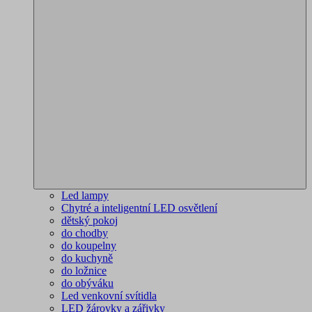
Led lampy
Chytré a inteligentní LED osvětlení
dětský pokoj
do chodby
do koupelny
do kuchyně
do ložnice
do obýváku
Led venkovní svítidla
LED žárovky a zářivky