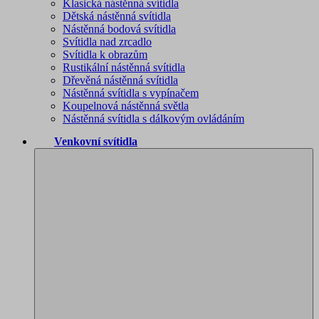
Klasická nástěnná svítidla
Dětská nástěnná svítidla
Nástěnná bodová svítidla
Svítidla nad zrcadlo
Svítidla k obrazům
Rustikální nástěnná svítidla
Dřevěná nástěnná svítidla
Nástěnná svítidla s vypínačem
Koupelnová nástěnná světla
Nástěnná svítidla s dálkovým ovládáním
Venkovní svítidla