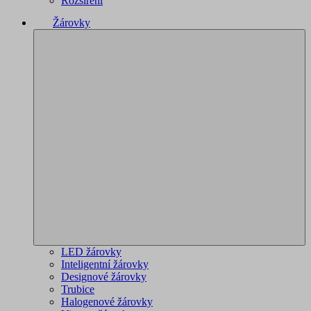
Rozšíření
Žárovky
LED žárovky
Inteligentní žárovky
Designové žárovky
Trubice
Halogenové žárovky