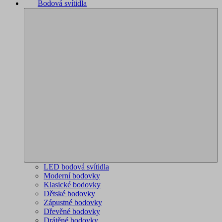
Bodová svítidla
LED bodová svítidla
Moderní bodovky
Klasické bodovky
Dětské bodovky
Zápustné bodovky
Dřevěné bodovky
Drátěné bodovky