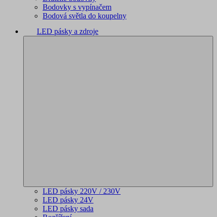
Bodovky s vypínačem
Bodová světla do koupelny
LED pásky a zdroje
LED pásky 220V / 230V
LED pásky 24V
LED pásky sada