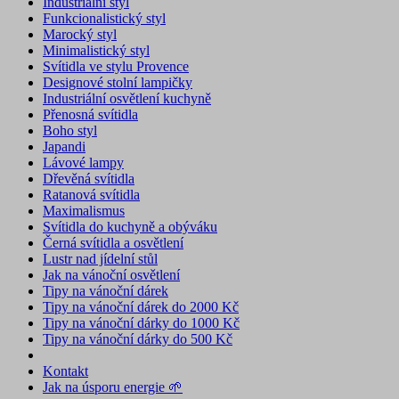
Industriální styl
Funkcionalistický styl
Marocký styl
Minimalistický styl
Svítidla ve stylu Provence
Designové stolní lampičky
Industriální osvětlení kuchyně
Přenosná svítidla
Boho styl
Japandi
Lávové lampy
Dřevěná svítidla
Ratanová svítidla
Maximalismus
Svítidla do kuchyně a obýváku
Černá svítidla a osvětlení
Lustr nad jídelní stůl
Jak na vánoční osvětlení
Tipy na vánoční dárek
Tipy na vánoční dárek do 2000 Kč
Tipy na vánoční dárky do 1000 Kč
Tipy na vánoční dárky do 500 Kč
Kontakt
Jak na úsporu energie 🌱