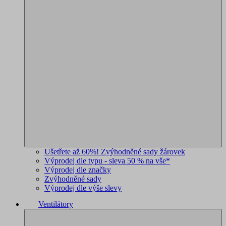
Ušetřete až 60%! Zvýhodněné sady žárovek
Výprodej dle typu - sleva 50 % na vše*
Výprodej dle značky
Zvýhodněné sady
Výprodej dle výše slevy
Ventilátory