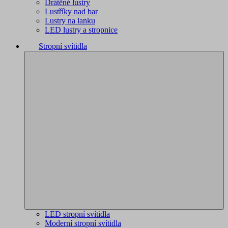
Drátěné lustry
Lustříky nad bar
Lustry na lanku
LED lustry a stropnice
Stropní svítidla
LED stropní svítidla
Moderní stropní svítidla