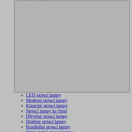
LED stojací lampy
Moderní stojací lampy
Klasické stojací lampy
Stojací lampy ke čtení
Dřevěné stojací lampy
Drátěné stojací lampy
Rustikální stojací lampy