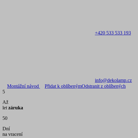
+420 533 533 193
info@dekolamp.cz
Montážní návod
Přidat k oblíbeným
Odstranit z oblíbených
5
Až
let
záruka
50
Dní
na vracení