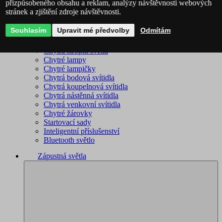
přizpůsobeného obsahu a reklam, analýzy návštěvnosti webových
stránek a zjištění zdroje návštěvnosti.
Philips Hue – kompletní sortiment
Immax NEO - kompletní sortiment
Souhlasím
Upravit mé předvolby
Odmítám
WiZ – kompletní sortiment
Chytré lustry
Chytrá stropní světla
Chytré lampy
Chytré lampičky
Chytrá bodová svítidla
Chytrá koupelnová svítidla
Chytrá nástěnná svítidla
Chytrá venkovní svítidla
Chytré žárovky
Startovací sady
Inteligentní příslušenství
Bluetooth světlo
Zápustná světla