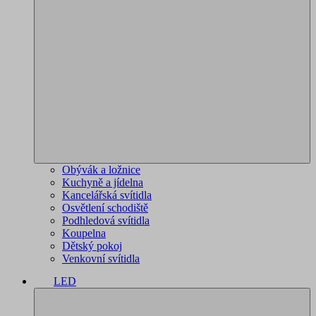
Obývák a ložnice
Kuchyně a jídelna
Kancelářská svítidla
Osvětlení schodiště
Podhledová svítidla
Koupelna
Dětský pokoj
Venkovní svítidla
LED