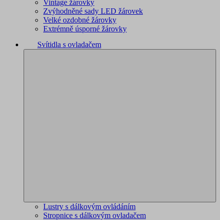
Vintage žárovky
Zvýhodněné sady LED žárovek
Velké ozdobné žárovky
Extrémně úsporné žárovky
Svítidla s ovladačem
Lustry s dálkovým ovládáním
Stropnice s dálkovým ovladačem