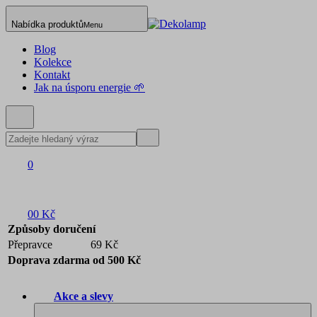
Nabídka produktů
Menu
Blog
Kolekce
Kontakt
Jak na úsporu energie 🌱
0
0
0 Kč
Způsoby doručení
Přepravce
69 Kč
Doprava zdarma od 500 Kč
Akce a slevy