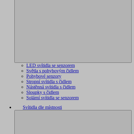
LED svítidla se senzorem
Světla s pohybovým čidlem
Pohybové senzory
Stropní svítidla s čidlem
Nástěnná svítidla s čidlem
Sloupky s čidlem
Solární svítidla se senzorem
Svítidla dle místnosti