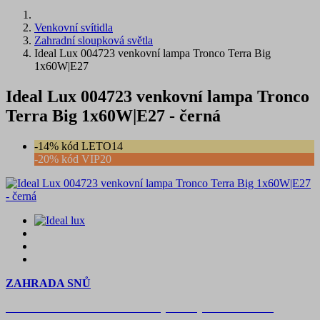
Venkovní svítidla
Zahradní sloupková světla
Ideal Lux 004723 venkovní lampa Tronco Terra Big
1x60W|E27
Ideal Lux 004723 venkovní lampa Tronco
Terra Big 1x60W|E27 - černá
-14% kód LETO14
-20% kód VIP20
ZAHRADA SNŮ
Časově omezená
sleva 20 % na objednávky nad 10.000 Kč