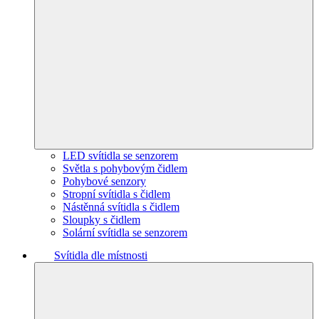
LED svítidla se senzorem
Světla s pohybovým čidlem
Pohybové senzory
Stropní svítidla s čidlem
Nástěnná svítidla s čidlem
Sloupky s čidlem
Solární svítidla se senzorem
Svítidla dle místnosti