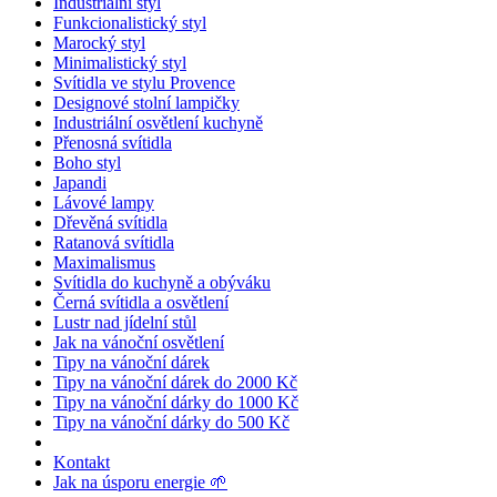
Industriální styl
Funkcionalistický styl
Marocký styl
Minimalistický styl
Svítidla ve stylu Provence
Designové stolní lampičky
Industriální osvětlení kuchyně
Přenosná svítidla
Boho styl
Japandi
Lávové lampy
Dřevěná svítidla
Ratanová svítidla
Maximalismus
Svítidla do kuchyně a obýváku
Černá svítidla a osvětlení
Lustr nad jídelní stůl
Jak na vánoční osvětlení
Tipy na vánoční dárek
Tipy na vánoční dárek do 2000 Kč
Tipy na vánoční dárky do 1000 Kč
Tipy na vánoční dárky do 500 Kč
Kontakt
Jak na úsporu energie 🌱