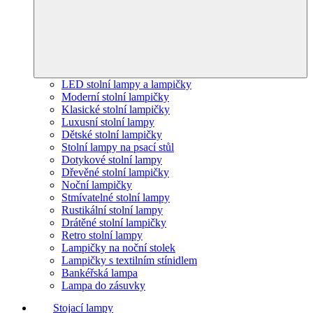
LED stolní lampy a lampičky
Moderní stolní lampičky
Klasické stolní lampičky
Luxusní stolní lampy
Dětské stolní lampičky
Stolní lampy na psací stůl
Dotykové stolní lampy
Dřevěné stolní lampičky
Noční lampičky
Stmívatelné stolní lampy
Rustikální stolní lampy
Drátěné stolní lampičky
Retro stolní lampy
Lampičky na noční stolek
Lampičky s textilním stínidlem
Bankéřská lampa
Lampa do zásuvky
Stojací lampy