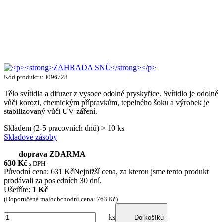
Kód produktu: I096728
Tělo svítidla a difuzer z vysoce odolné pryskyřice. Svítidlo je odolné
vůči korozi, chemickým přípravkům, tepelného šoku a výrobek je
stabilizovaný vůči UV záření.
Skladem (2-5 pracovních dnů) > 10 ks
Skladové zásoby
doprava ZDARMA
630
Kč
s DPH
Původní cena:
631 Kč
Nejnižší cena, za kterou jsme tento produkt
prodávali za posledních 30 dní.
Ušetříte:
1 Kč
(Doporučená maloobchodní cena: 763 Kč)
ks
Do košíku