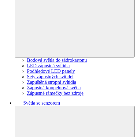
Bodová světla do sádrokartonu
LED zápustná svítidla
Podhledové LED panely
Sety zápustných svítidel
Zapuštěná stropní svítidla
Zápustná koupelnová světla
Zápustné rámečky bez zdroje
Světla se senzorem