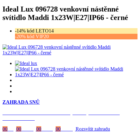
Ideal Lux 096728 venkovní nástěnné
svítidlo Maddi 1x23W|E27|IP66 - černé
-14% kód LETO14
-20% kód VIP20
ZAHRADA SNŮ
Časově omezená
sleva 20 % na objednávky nad 10.000 Kč
s kódem:
VIP20
00
Dny
00
Hodiny
00
Minuty
00
Vteřiny
Rozsvítit zahradu