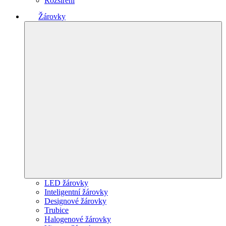
Rozšíření
Žárovky
LED žárovky
Inteligentní žárovky
Designové žárovky
Trubice
Halogenové žárovky