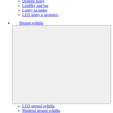
Drátěné lustry
Lustříky nad bar
Lustry na lanku
LED lustry a stropnice
Stropní svítidla
LED stropní svítidla
Moderní stropní svítidla