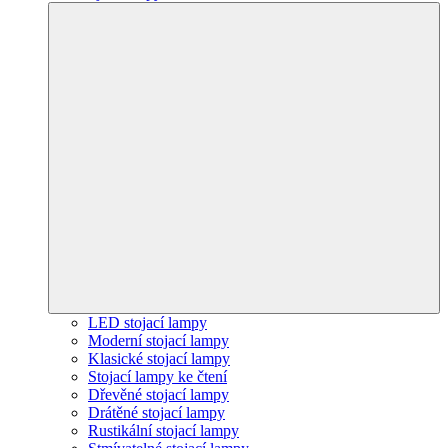
LED stojací lampy
Moderní stojací lampy
Klasické stojací lampy
Stojací lampy ke čtení
Dřevěné stojací lampy
Drátěné stojací lampy
Rustikální stojací lampy