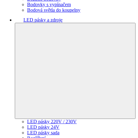
Bodovky s vypínačem
Bodová světla do koupelny
LED pásky a zdroje
LED pásky 220V / 230V
LED pásky 24V
LED pásky sada