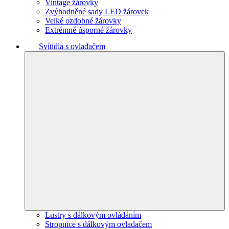
Vintage žárovky
Zvýhodněné sady LED žárovek
Velké ozdobné žárovky
Extrémně úsporné žárovky
Svítidla s ovladačem
Lustry s dálkovým ovládáním
Stropnice s dálkovým ovladačem