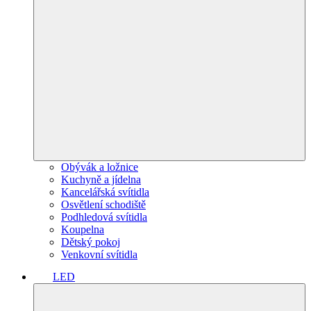
Obývák a ložnice
Kuchyně a jídelna
Kancelářská svítidla
Osvětlení schodiště
Podhledová svítidla
Koupelna
Dětský pokoj
Venkovní svítidla
LED