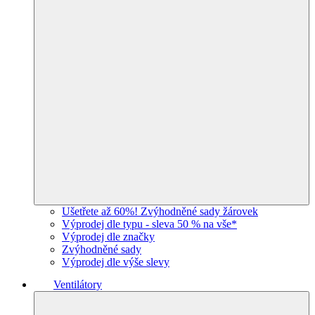
Ušetřete až 60%! Zvýhodněné sady žárovek
Výprodej dle typu - sleva 50 % na vše*
Výprodej dle značky
Zvýhodněné sady
Výprodej dle výše slevy
Ventilátory