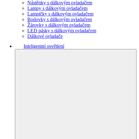
Nástěnky s dálkovým ovladačem
Lampy s dálkovým ovladačem
Lampičky s dálkovým ovladačem
Bodovky s dálkovým ovladačem
Žárovky s dálkovým ovladačem
LED pásky s dálkovým ovladačem
Dálkové ovladače
Inteligentní osvětlení