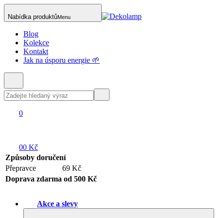
Nabídka produktů
Menu
Blog
Kolekce
Kontakt
Jak na úsporu energie 🌱
0
0
0 Kč
Způsoby doručení
Přepravce
69 Kč
Doprava zdarma od 500 Kč
Akce a slevy