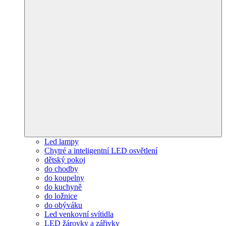
Led lampy
Chytré a inteligentní LED osvětlení
dětský pokoj
do chodby
do koupelny
do kuchyně
do ložnice
do obýváku
Led venkovní svítidla
LED žárovky a zářivky