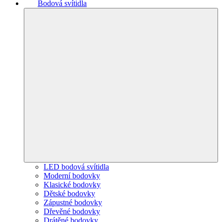
Bodová svítidla
LED bodová svítidla
Moderní bodovky
Klasické bodovky
Dětské bodovky
Zápustné bodovky
Dřevěné bodovky
Drátěné bodovky