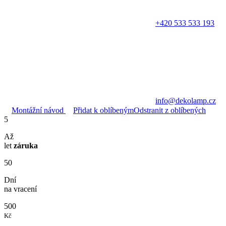
+420 533 533 193
info@dekolamp.cz
Montážní návod
Přidat k oblíbeným
Odstranit z oblíbených
5
Až
let
záruka
50
Dní
na vracení
500
Kč