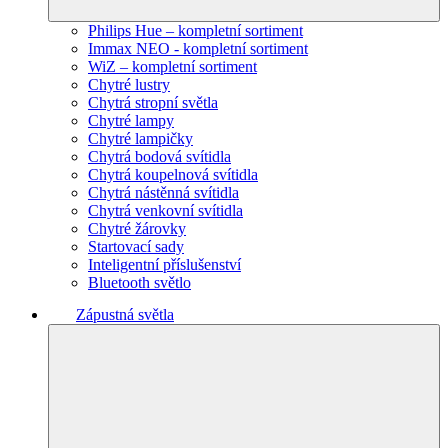
Philips Hue – kompletní sortiment
Immax NEO - kompletní sortiment
WiZ – kompletní sortiment
Chytré lustry
Chytrá stropní světla
Chytré lampy
Chytré lampičky
Chytrá bodová svítidla
Chytrá koupelnová svítidla
Chytrá nástěnná svítidla
Chytrá venkovní svítidla
Chytré žárovky
Startovací sady
Inteligentní příslušenství
Bluetooth světlo
Zápustná světla