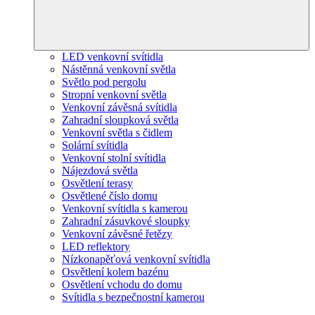
LED venkovní svítidla
Nástěnná venkovní světla
Světlo pod pergolu
Stropní venkovní světla
Venkovní závěsná svítidla
Zahradní sloupková světla
Venkovní světla s čidlem
Solární svítidla
Venkovní stolní svítidla
Nájezdová světla
Osvětlení terasy
Osvětlené číslo domu
Venkovní svítidla s kamerou
Zahradní zásuvkové sloupky
Venkovní závěsné řetězy
LED reflektory
Nízkonapěťová venkovní svítidla
Osvětlení kolem bazénu
Osvětlení vchodu do domu
Svítidla s bezpečnostní kamerou