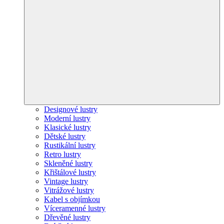
Designové lustry
Moderní lustry
Klasické lustry
Dětské lustry
Rustikální lustry
Retro lustry
Skleněné lustry
Křištálové lustry
Vintage lustry
Vitrážové lustry
Kabel s objímkou
Víceramenné lustry
Dřevěné lustry