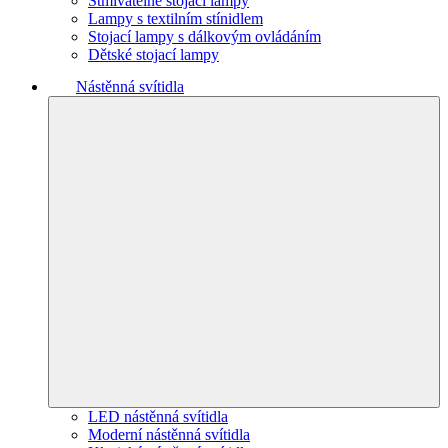
Stmívatelné stojací lampy
Lampy s textilním stínidlem
Stojací lampy s dálkovým ovládáním
Dětské stojací lampy
Nástěnná svítidla
LED nástěnná svítidla
Moderní nástěnná svítidla