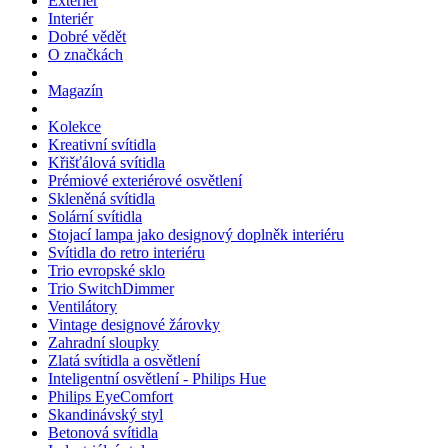
Exteriér
Interiér
Dobré vědět
O značkách
Magazín
Kolekce
Kreativní svítidla
Křišťálová svítidla
Prémiové exteriérové osvětlení
Skleněná svítidla
Solární svítidla
Stojací lampa jako designový doplněk interiéru
Svítidla do retro interiéru
Trio evropské sklo
Trio SwitchDimmer
Ventilátory
Vintage designové žárovky
Zahradní sloupky
Zlatá svítidla a osvětlení
Inteligentní osvětlení - Philips Hue
Philips EyeComfort
Skandinávský styl
Betonová svítidla