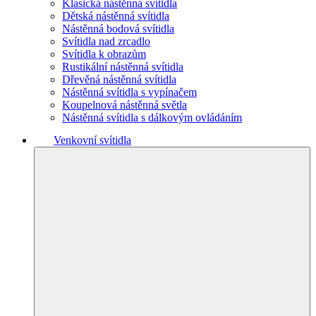
Klasická nástěnná svítidla
Dětská nástěnná svítidla
Nástěnná bodová svítidla
Svítidla nad zrcadlo
Svítidla k obrazům
Rustikální nástěnná svítidla
Dřevěná nástěnná svítidla
Nástěnná svítidla s vypínačem
Koupelnová nástěnná světla
Nástěnná svítidla s dálkovým ovládáním
Venkovní svítidla