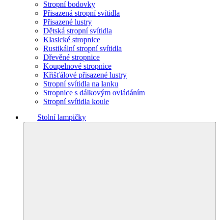
Stropní bodovky
Přisazená stropní svítidla
Přisazené lustry
Dětská stropní svítidla
Klasické stropnice
Rustikální stropní svítidla
Dřevěné stropnice
Koupelnové stropnice
Křišťálové přisazené lustry
Stropní svítidla na lanku
Stropnice s dálkovým ovládáním
Stropní svítidla koule
Stolní lampičky