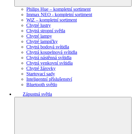
Philips Hue – kompletní sortiment
Immax NEO - kompletní sortiment
WiZ – kompletní sortiment
Chytré lustry
Chytrá stropní světla
Chytré lampy
Chytré lampičky
Chytrá bodová svítidla
Chytrá koupelnová svítidla
Chytrá nástěnná svítidla
Chytrá venkovní svítidla
Chytré žárovky
Startovací sady
Inteligentní příslušenství
Bluetooth světlo
Zápustná světla