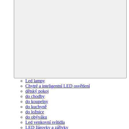
Led lampy
Chytré a inteligentní LED osvětlení
dětský pokoj
do chodby
do koupelny
do kuchyně
do ložnice
do obýváku
Led venkovní svítidla
LED žárovky a zářivky