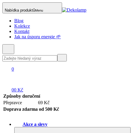
Nabídka produktů
Menu
Blog
Kolekce
Kontakt
Jak na úsporu energie 🌱
0
0
0 Kč
Způsoby doručení
Přepravce
69 Kč
Doprava zdarma od 500 Kč
Akce a slevy