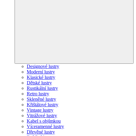
Designové lustry
Moderní lustry
Klasické lustry
Dětské lustry
Rustikální lustry
Retro lustry
Skleněné lustry
Křištálové lustry
Vintage lustry
Vitrážové lustry
Kabel s objímkou
Víceramenné lustry
Dřevěné lustry