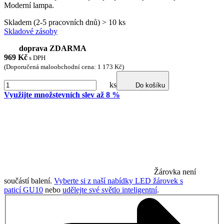
Moderní lampa.
Skladem (2-5 pracovních dnů) > 10 ks
Skladové zásoby
doprava ZDARMA
969
Kč
s DPH
(Doporučená maloobchodní cena: 1 173 Kč)
ks
Do košíku
Využijte množstevních slev až 8 %
Žárovka není
součástí balení.
Vyberte si z naší nabídky LED žárovek s
paticí GU10
nebo
udělejte své světlo inteligentní
.