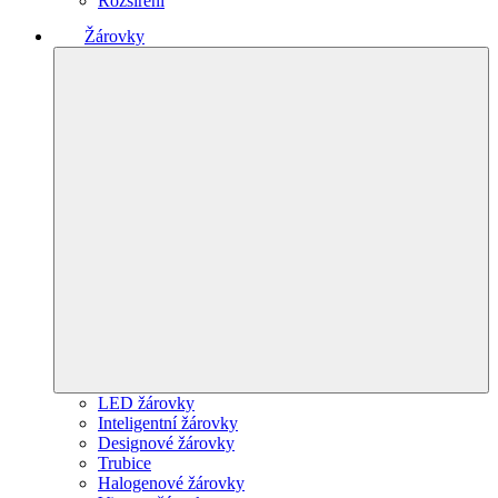
Rozšíření
Žárovky
LED žárovky
Inteligentní žárovky
Designové žárovky
Trubice
Halogenové žárovky