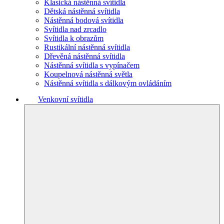
Klasická nástěnná svítidla
Dětská nástěnná svítidla
Nástěnná bodová svítidla
Svítidla nad zrcadlo
Svítidla k obrazům
Rustikální nástěnná svítidla
Dřevěná nástěnná svítidla
Nástěnná svítidla s vypínačem
Koupelnová nástěnná světla
Nástěnná svítidla s dálkovým ovládáním
Venkovní svítidla