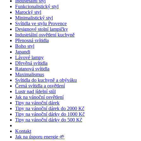
Industriální styl
Funkcionalistický styl
Marocký styl
Minimalistický styl
Svítidla ve stylu Provence
Designové stolní lampičky
Industriální osvětlení kuchyně
Přenosná svítidla
Boho styl
Japandi
Lávové lampy
Dřevěná svítidla
Ratanová svítidla
Maximalismus
Svítidla do kuchyně a obýváku
Černá svítidla a osvětlení
Lustr nad jídelní stůl
Jak na vánoční osvětlení
Tipy na vánoční dárek
Tipy na vánoční dárek do 2000 Kč
Tipy na vánoční dárky do 1000 Kč
Tipy na vánoční dárky do 500 Kč
Kontakt
Jak na úsporu energie 🌱