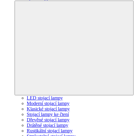
LED stojací lampy
Moderní stojací lampy
Klasické stojací lampy
Stojací lampy ke čtení
Dřevěné stojací lampy
Drátěné stojací lampy
Rustikální stojací lampy