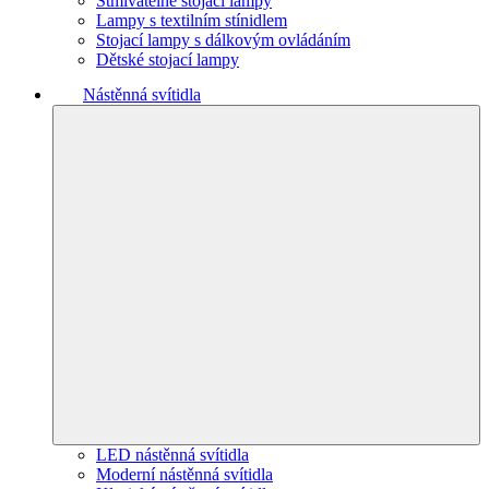
Stmívatelné stojací lampy
Lampy s textilním stínidlem
Stojací lampy s dálkovým ovládáním
Dětské stojací lampy
Nástěnná svítidla
LED nástěnná svítidla
Moderní nástěnná svítidla