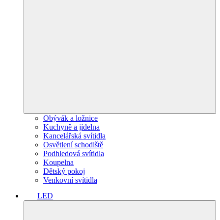
Obývák a ložnice
Kuchyně a jídelna
Kancelářská svítidla
Osvětlení schodiště
Podhledová svítidla
Koupelna
Dětský pokoj
Venkovní svítidla
LED