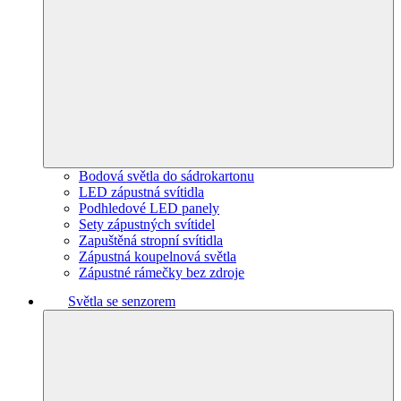
Bodová světla do sádrokartonu
LED zápustná svítidla
Podhledové LED panely
Sety zápustných svítidel
Zapuštěná stropní svítidla
Zápustná koupelnová světla
Zápustné rámečky bez zdroje
Světla se senzorem