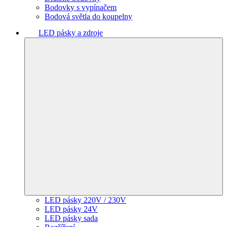
Bodovky s vypínačem
Bodová světla do koupelny
LED pásky a zdroje
LED pásky 220V / 230V
LED pásky 24V
LED pásky sada