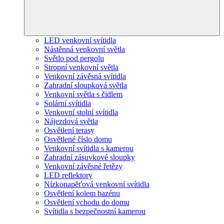
LED venkovní svítidla
Nástěnná venkovní světla
Světlo pod pergolu
Stropní venkovní světla
Venkovní závěsná svítidla
Zahradní sloupková světla
Venkovní světla s čidlem
Solární svítidla
Venkovní stolní svítidla
Nájezdová světla
Osvětlení terasy
Osvětlené číslo domu
Venkovní svítidla s kamerou
Zahradní zásuvkové sloupky
Venkovní závěsné řetězy
LED reflektory
Nízkonapěťová venkovní svítidla
Osvětlení kolem bazénu
Osvětlení vchodu do domu
Svítidla s bezpečnostní kamerou