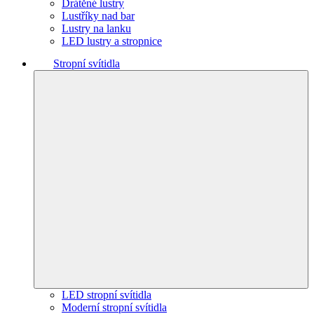
Drátěné lustry
Lustříky nad bar
Lustry na lanku
LED lustry a stropnice
Stropní svítidla
LED stropní svítidla
Moderní stropní svítidla