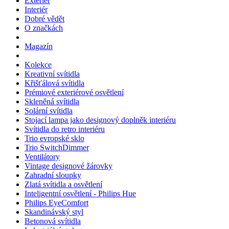
Exteriér
Interiér
Dobré vědět
O značkách
Magazín
Kolekce
Kreativní svítidla
Křišťálová svítidla
Prémiové exteriérové osvětlení
Skleněná svítidla
Solární svítidla
Stojací lampa jako designový doplněk interiéru
Svítidla do retro interiéru
Trio evropské sklo
Trio SwitchDimmer
Ventilátory
Vintage designové žárovky
Zahradní sloupky
Zlatá svítidla a osvětlení
Inteligentní osvětlení - Philips Hue
Philips EyeComfort
Skandinávský styl
Betonová svítidla