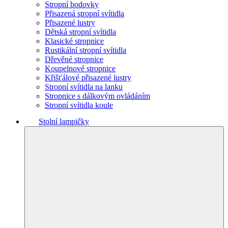
Stropní bodovky
Přisazená stropní svítidla
Přisazené lustry
Dětská stropní svítidla
Klasické stropnice
Rustikální stropní svítidla
Dřevěné stropnice
Koupelnové stropnice
Křišťálové přisazené lustry
Stropní svítidla na lanku
Stropnice s dálkovým ovládáním
Stropní svítidla koule
Stolní lampičky