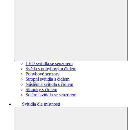
LED svítidla se senzorem
Světla s pohybovým čidlem
Pohybové senzory
Stropní svítidla s čidlem
Nástěnná svítidla s čidlem
Sloupky s čidlem
Solární svítidla se senzorem
Svítidla dle místnosti