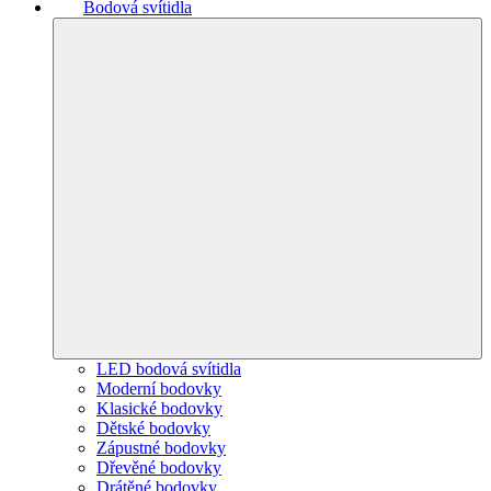
Bodová svítidla
LED bodová svítidla
Moderní bodovky
Klasické bodovky
Dětské bodovky
Zápustné bodovky
Dřevěné bodovky
Drátěné bodovky