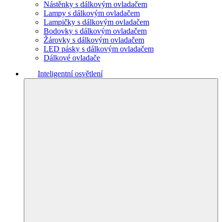
Nástěnky s dálkovým ovladačem
Lampy s dálkovým ovladačem
Lampičky s dálkovým ovladačem
Bodovky s dálkovým ovladačem
Žárovky s dálkovým ovladačem
LED pásky s dálkovým ovladačem
Dálkové ovladače
Inteligentní osvětlení