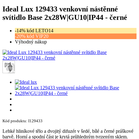
Ideal Lux 129433 venkovní nástěnné
svítidlo Base 2x28W|GU10|IP44 - černé
-14% kód LETO14
-20% kód VIP20
Výhodný nákup
Kód produktu: I129433
Lehké hliníkové tělo a dvojitý difuzér v šedé, bílé a černé práškové
barvě. Horní a spodní část je krytá průhledným tvrzeným sklem.