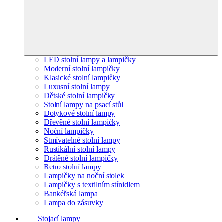
LED stolní lampy a lampičky
Moderní stolní lampičky
Klasické stolní lampičky
Luxusní stolní lampy
Dětské stolní lampičky
Stolní lampy na psací stůl
Dotykové stolní lampy
Dřevěné stolní lampičky
Noční lampičky
Stmívatelné stolní lampy
Rustikální stolní lampy
Drátěné stolní lampičky
Retro stolní lampy
Lampičky na noční stolek
Lampičky s textilním stínidlem
Bankéřská lampa
Lampa do zásuvky
Stojací lampy