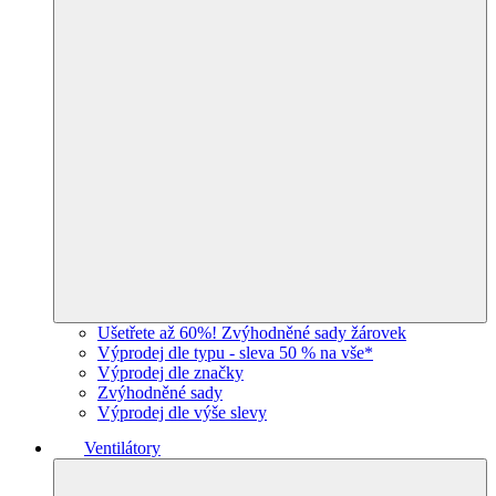
Ušetřete až 60%! Zvýhodněné sady žárovek
Výprodej dle typu - sleva 50 % na vše*
Výprodej dle značky
Zvýhodněné sady
Výprodej dle výše slevy
Ventilátory