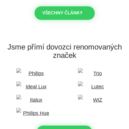
VŠECHNY ČLÁNKY
Jsme přímí dovozci
renomovaných
značek