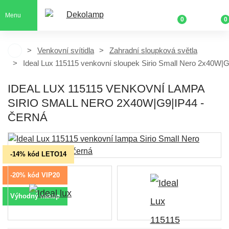
Menu
0
0
Venkovní svítidla
Zahradní sloupková světla
Ideal Lux 115115 venkovní sloupek Sirio Small Nero 2x40W|
IDEAL LUX 115115 VENKOVNÍ LAMPA
SIRIO SMALL NERO 2X40W|G9|IP44 -
ČERNÁ
-14% kód LETO14
-20% kód VIP20
Výhodný nákup