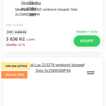
Ideal Lux 213262 venkovní sloupek Sirio
2x15W|G9|IP44
Kód: I213262
skladem > 10 ks
DMC:
4 400 Kč
3 636 Kč
s DPH
KOUPIT
Ušetříte -17 %
-14% kód LETO14
DOPRAVA
ZDARMA
-20% kód VIP20