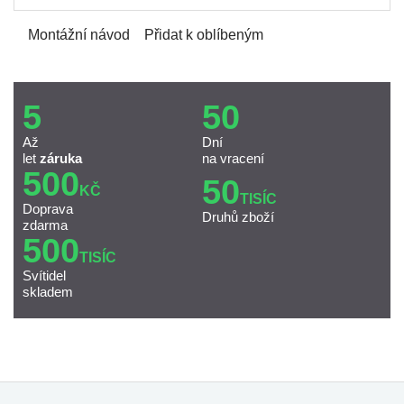
Montážní návod
Přidat k oblíbeným
5
50
Až
Dní
let
záruka
na vracení
500
50
KČ
TISÍC
Doprava
Druhů zboží
zdarma
500
TISÍC
Svítidel
skladem