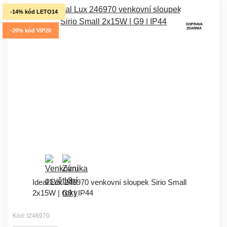
-14% kód LETO14
DOPRAVA
ZDARMA
-20% kód VIP20
Ideal Lux 246970 venkovní sloupek Sirio Small
2x15W | G9 | IP44
Kód: I246970