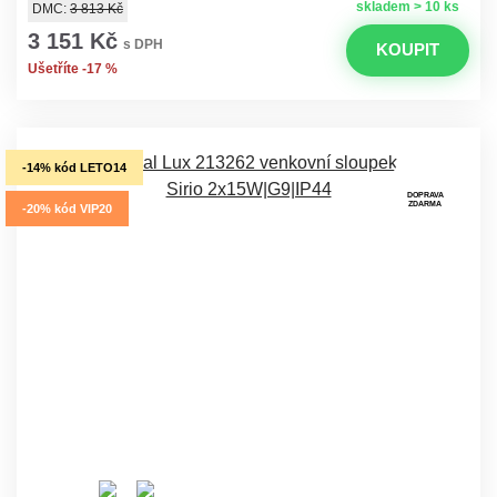
skladem > 10 ks
DMC:
3 813 Kč
3 151 Kč
s DPH
KOUPIT
Ušetříte -17 %
-14% kód LETO14
DOPRAVA
ZDARMA
-20% kód VIP20