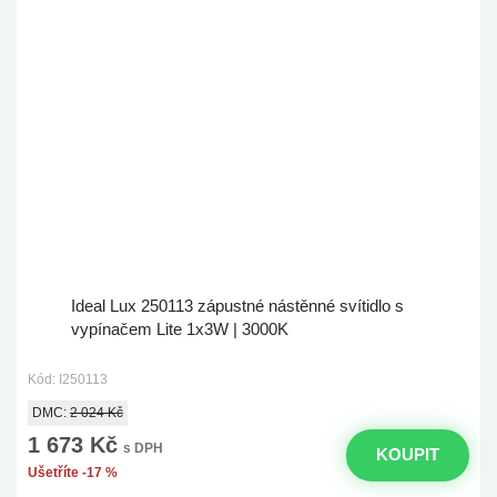
Ideal Lux 250113 zápustné nástěnné svítidlo s
vypínačem Lite 1x3W | 3000K
Kód: I250113
DMC:
2 024 Kč
1 673 Kč
s DPH
KOUPIT
Ušetříte -17 %