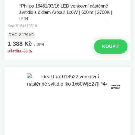
*Philips 16461/93/16 LED venkovní nástěnné
svítidlo s čidlem Arbour 1x6W | 600lm | 2700K |
IP44
Kód: 8164619316
DMC:
2 179 Kč
1 388 Kč
s DPH
KOUPIT
Ušetříte -36 %
DOPRAVA
ZDARMA