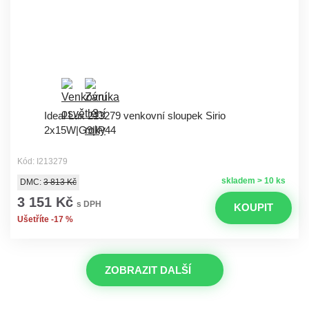
Ideal Lux 213279 venkovní sloupek Sirio
2x15W|G9|IP44
Kód: I213279
skladem > 10 ks
DMC:
3 813 Kč
3 151 Kč
s DPH
KOUPIT
Ušetříte -17 %
ZOBRAZIT DALŠÍ