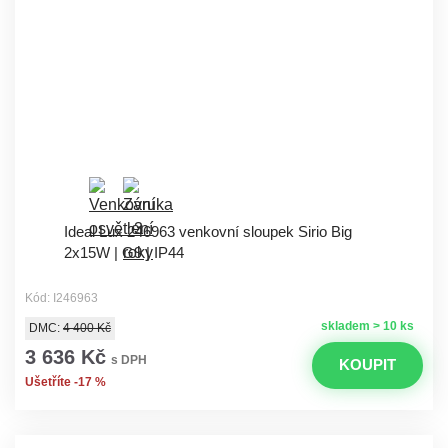
Ideal Lux 246963 venkovní sloupek Sirio Big
2x15W | G9 | IP44
Kód: I246963
skladem > 10 ks
DMC:
4 400 Kč
3 636 Kč
s DPH
KOUPIT
Ušetříte -17 %