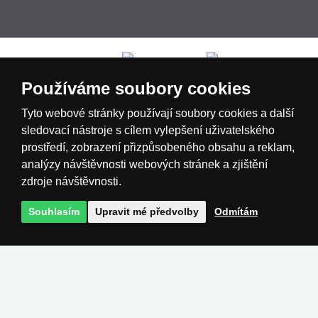
Česká republika
Slovensko
Deutschland
Používáme soubory cookies
Magyarország
Österreich
België
Tyto webové stránky používají soubory cookies a další
sledovací nástroje s cílem vylepšení uživatelského
prostředí, zobrazení přizpůsobeného obsahu a reklam,
Nederland
analýzy návštěvnosti webových stránek a zjištění
zdroje návštěvnosti.
Souhlasím
Upravit mé předvolby
Odmítám
Realizace