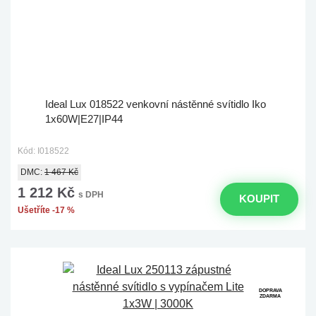
Ideal Lux 018522 venkovní nástěnné svítidlo Iko
1x60W|E27|IP44
Kód: I018522
DMC:
1 467 Kč
1 212 Kč
s DPH
KOUPIT
Ušetříte -17 %
DOPRAVA
ZDARMA