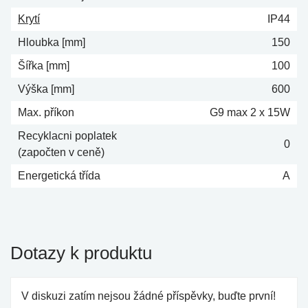
Krytí
IP44
Hloubka [mm]
150
Šířka [mm]
100
Výška [mm]
600
Max. příkon
G9 max 2 x 15W
Recyklacni poplatek
0
(započten v ceně)
Energetická třída
A
Dotazy k produktu
V diskuzi zatím nejsou žádné příspěvky, buďte první!