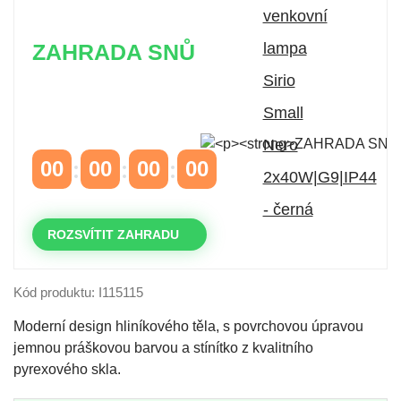
ZAHRADA SNŮ
Časově omezená
sleva 20 % na objednávky nad
10.000 Kč
s kódem:
VIP20
00
00
00
00
DNY
HODINY
MINUTY
VTEŘINY
ROZSVÍTIT ZAHRADU
Kód produktu: I115115
Moderní design hliníkového těla, s povrchovou úpravou
jemnou práškovou barvou a stínítko z kvalitního
pyrexového skla.