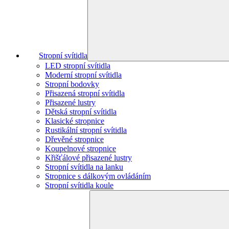
Stropní svítidla
LED stropní svítidla
Moderní stropní svítidla
Stropní bodovky
Přisazená stropní svítidla
Přisazené lustry
Dětská stropní svítidla
Klasické stropnice
Rustikální stropní svítidla
Dřevěné stropnice
Koupelnové stropnice
Křišťálové přisazené lustry
Stropní svítidla na lanku
Stropnice s dálkovým ovládáním
Stropní svítidla koule