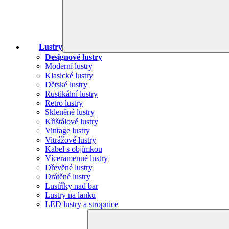
Lustry
Designové lustry
Moderní lustry
Klasické lustry
Dětské lustry
Rustikální lustry
Retro lustry
Skleněné lustry
Křištálové lustry
Vintage lustry
Vitrážové lustry
Kabel s objímkou
Víceramenné lustry
Dřevěné lustry
Drátěné lustry
Lustříky nad bar
Lustry na lanku
LED lustry a stropnice