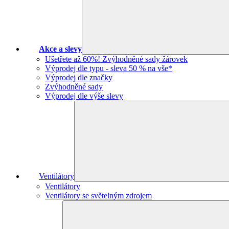
Akce a slevy
Ušetřete až 60%! Zvýhodněné sady žárovek
Výprodej dle typu - sleva 50 % na vše*
Výprodej dle značky
Zvýhodněné sady
Výprodej dle výše slevy
Ventilátory
Ventilátory
Ventilátory se světelným zdrojem