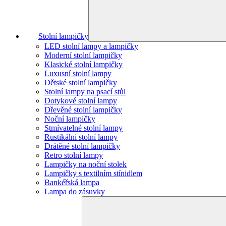
Stolní lampičky
LED stolní lampy a lampičky
Moderní stolní lampičky
Klasické stolní lampičky
Luxusní stolní lampy
Dětské stolní lampičky
Stolní lampy na psací stůl
Dotykové stolní lampy
Dřevěné stolní lampičky
Noční lampičky
Stmívatelné stolní lampy
Rustikální stolní lampy
Drátěné stolní lampičky
Retro stolní lampy
Lampičky na noční stolek
Lampičky s textilním stínidlem
Bankéřská lampa
Lampa do zásuvky