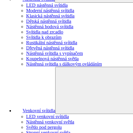
LED nástěnná svítidla
Moderní nástěnná svítidla
Klasická nástěnná svítidla
Dětská nástěnná svítidla
Nástěnná bodová svítidla
Svítidla nad zrcadlo
Svítidla k obrazům
Rustikální nástěnná svítidla
Dřevěná nástěnná svítidla
Nástěnná svítidla s vypínačem
Koupelnová nástěnná světla
Nástěnná svítidla s dálkovým ovládáním
Venkovní svítidla
LED venkovní svítidla
Nástěnná venkovní světla
Světlo pod pergolu
Stropní venkovní světla