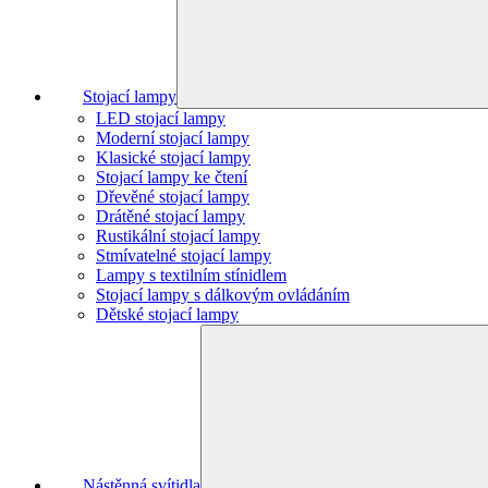
Stojací lampy
LED stojací lampy
Moderní stojací lampy
Klasické stojací lampy
Stojací lampy ke čtení
Dřevěné stojací lampy
Drátěné stojací lampy
Rustikální stojací lampy
Stmívatelné stojací lampy
Lampy s textilním stínidlem
Stojací lampy s dálkovým ovládáním
Dětské stojací lampy
Nástěnná svítidla