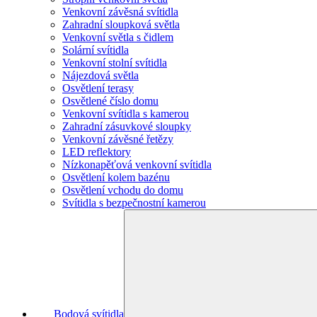
Venkovní závěsná svítidla
Zahradní sloupková světla
Venkovní světla s čidlem
Solární svítidla
Venkovní stolní svítidla
Nájezdová světla
Osvětlení terasy
Osvětlené číslo domu
Venkovní svítidla s kamerou
Zahradní zásuvkové sloupky
Venkovní závěsné řetězy
LED reflektory
Nízkonapěťová venkovní svítidla
Osvětlení kolem bazénu
Osvětlení vchodu do domu
Svítidla s bezpečnostní kamerou
Bodová svítidla