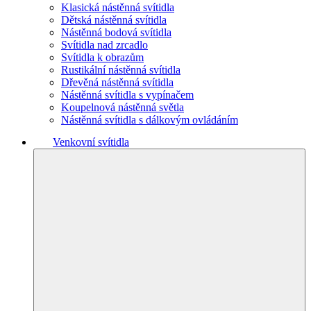
Klasická nástěnná svítidla
Dětská nástěnná svítidla
Nástěnná bodová svítidla
Svítidla nad zrcadlo
Svítidla k obrazům
Rustikální nástěnná svítidla
Dřevěná nástěnná svítidla
Nástěnná svítidla s vypínačem
Koupelnová nástěnná světla
Nástěnná svítidla s dálkovým ovládáním
Venkovní svítidla