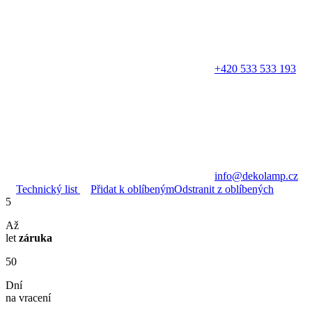
+420 533 533 193
info@dekolamp.cz
Technický list
Přidat k oblíbeným
Odstranit z oblíbených
5
Až
let
záruka
50
Dní
na vracení