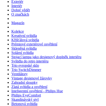
Exteriér
Interiér
Dobré vědět
O značkách
Magazín
Kolekce
Kreativní svítidla
Křišťálová svítidla
Prémiové exteriérové osvětlení
Skleněná svítidla
Solární svítidla
Stojací lampa jako designový doplněk interiéru
Svítidla do retro interiéru
Trio evropské sklo
Trio SwitchDimmer
Ventilátory
Vintage designové žárovky
Zahradní sloupky
Zlatá svítidla a osvětlení
Inteligentní osvětlení - Philips Hue
Philips EyeComfort
Skandinávský styl
Betonová svítidla