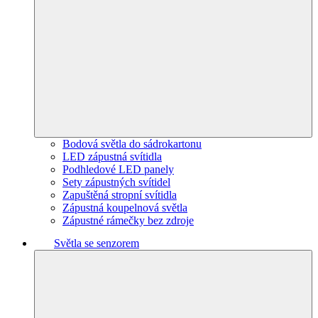
Bodová světla do sádrokartonu
LED zápustná svítidla
Podhledové LED panely
Sety zápustných svítidel
Zapuštěná stropní svítidla
Zápustná koupelnová světla
Zápustné rámečky bez zdroje
Světla se senzorem