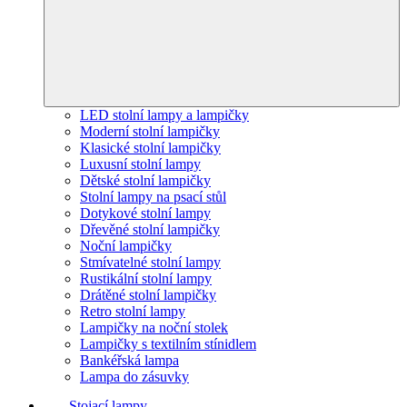
LED stolní lampy a lampičky
Moderní stolní lampičky
Klasické stolní lampičky
Luxusní stolní lampy
Dětské stolní lampičky
Stolní lampy na psací stůl
Dotykové stolní lampy
Dřevěné stolní lampičky
Noční lampičky
Stmívatelné stolní lampy
Rustikální stolní lampy
Drátěné stolní lampičky
Retro stolní lampy
Lampičky na noční stolek
Lampičky s textilním stínidlem
Bankéřská lampa
Lampa do zásuvky
Stojací lampy