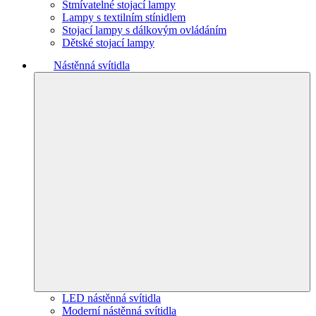
Stmívatelné stojací lampy
Lampy s textilním stínidlem
Stojací lampy s dálkovým ovládáním
Dětské stojací lampy
Nástěnná svítidla
LED nástěnná svítidla
Moderní nástěnná svítidla