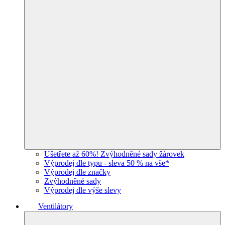
Ušetřete až 60%! Zvýhodněné sady žárovek
Výprodej dle typu - sleva 50 % na vše*
Výprodej dle značky
Zvýhodněné sady
Výprodej dle výše slevy
Ventilátory