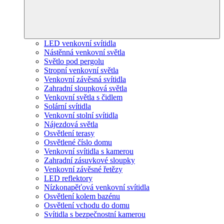
LED venkovní svítidla
Nástěnná venkovní světla
Světlo pod pergolu
Stropní venkovní světla
Venkovní závěsná svítidla
Zahradní sloupková světla
Venkovní světla s čidlem
Solární svítidla
Venkovní stolní svítidla
Nájezdová světla
Osvětlení terasy
Osvětlené číslo domu
Venkovní svítidla s kamerou
Zahradní zásuvkové sloupky
Venkovní závěsné řetězy
LED reflektory
Nízkonapěťová venkovní svítidla
Osvětlení kolem bazénu
Osvětlení vchodu do domu
Svítidla s bezpečnostní kamerou