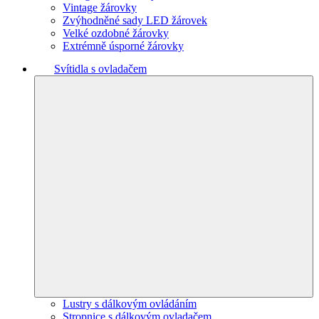
Vintage žárovky
Zvýhodněné sady LED žárovek
Velké ozdobné žárovky
Extrémně úsporné žárovky
Svítidla s ovladačem
Lustry s dálkovým ovládáním
Stropnice s dálkovým ovladačem