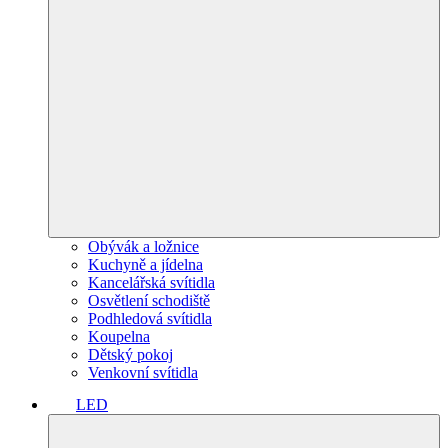
Obývák a ložnice
Kuchyně a jídelna
Kancelářská svítidla
Osvětlení schodiště
Podhledová svítidla
Koupelna
Dětský pokoj
Venkovní svítidla
LED