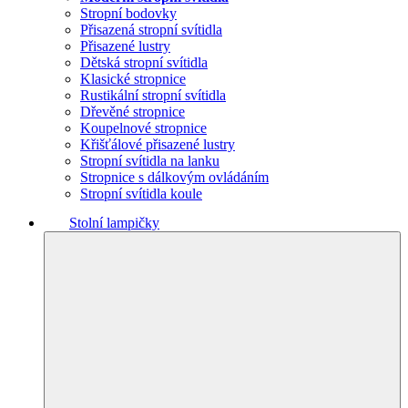
Stropní bodovky
Přisazená stropní svítidla
Přisazené lustry
Dětská stropní svítidla
Klasické stropnice
Rustikální stropní svítidla
Dřevěné stropnice
Koupelnové stropnice
Křišťálové přisazené lustry
Stropní svítidla na lanku
Stropnice s dálkovým ovládáním
Stropní svítidla koule
Stolní lampičky