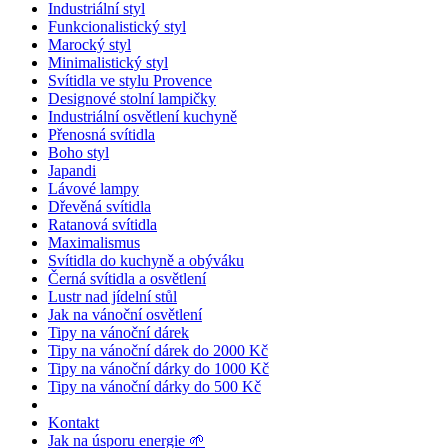
Industriální styl
Funkcionalistický styl
Marocký styl
Minimalistický styl
Svítidla ve stylu Provence
Designové stolní lampičky
Industriální osvětlení kuchyně
Přenosná svítidla
Boho styl
Japandi
Lávové lampy
Dřevěná svítidla
Ratanová svítidla
Maximalismus
Svítidla do kuchyně a obýváku
Černá svítidla a osvětlení
Lustr nad jídelní stůl
Jak na vánoční osvětlení
Tipy na vánoční dárek
Tipy na vánoční dárek do 2000 Kč
Tipy na vánoční dárky do 1000 Kč
Tipy na vánoční dárky do 500 Kč
Kontakt
Jak na úsporu energie 🌱