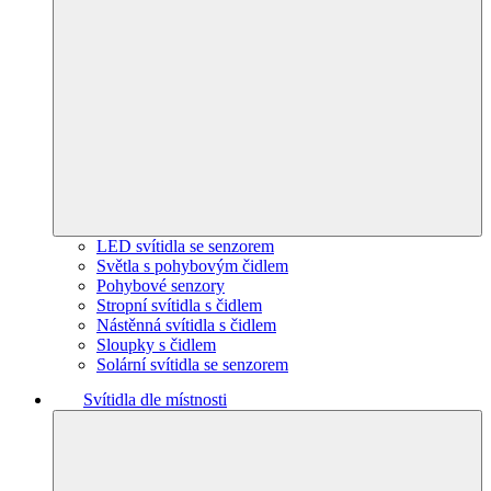
LED svítidla se senzorem
Světla s pohybovým čidlem
Pohybové senzory
Stropní svítidla s čidlem
Nástěnná svítidla s čidlem
Sloupky s čidlem
Solární svítidla se senzorem
Svítidla dle místnosti