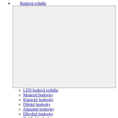
Bodová svítidla
LED bodová svítidla
Moderní bodovky
Klasické bodovky
Dětské bodovky
Zápustné bodovky
Dřevěné bodovky