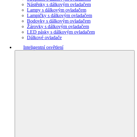
Nástěnky s dálkovým ovladačem
Lampy s dálkovým ovladačem
Lampičky s dálkovým ovladačem
Bodovky s dálkovým ovladačem
Žárovky s dálkovým ovladačem
LED pásky s dálkovým ovladačem
Dálkové ovladače
Inteligentní osvětlení