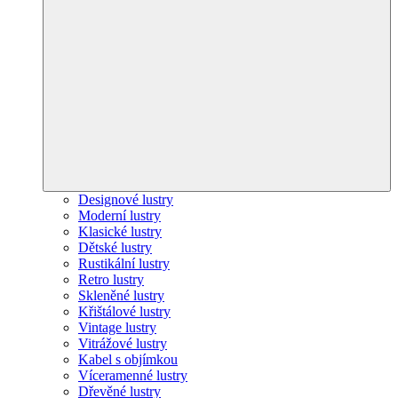
Designové lustry
Moderní lustry
Klasické lustry
Dětské lustry
Rustikální lustry
Retro lustry
Skleněné lustry
Křištálové lustry
Vintage lustry
Vitrážové lustry
Kabel s objímkou
Víceramenné lustry
Dřevěné lustry