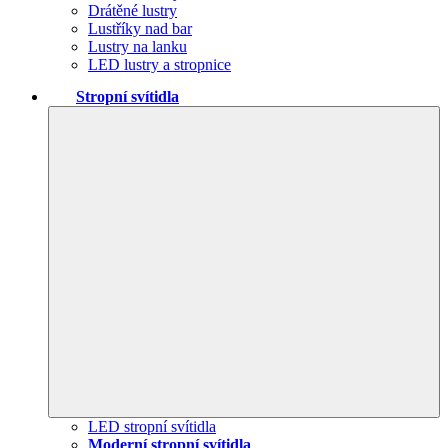
Drátěné lustry
Lustříky nad bar
Lustry na lanku
LED lustry a stropnice
Stropní svítidla
LED stropní svítidla
Moderní stropní svítidla