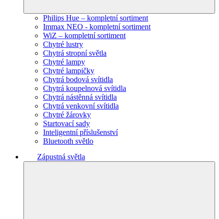
Philips Hue – kompletní sortiment
Immax NEO - kompletní sortiment
WiZ – kompletní sortiment
Chytré lustry
Chytrá stropní světla
Chytré lampy
Chytré lampičky
Chytrá bodová svítidla
Chytrá koupelnová svítidla
Chytrá nástěnná svítidla
Chytrá venkovní svítidla
Chytré žárovky
Startovací sady
Inteligentní příslušenství
Bluetooth světlo
Zápustná světla