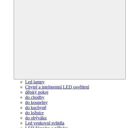
Led lampy
Chytré a inteligentní LED osvětlení
dětský pokoj
do chodby
do koupelny
do kuchyně
do ložnice
do obýváku
Led venkovní svítidla