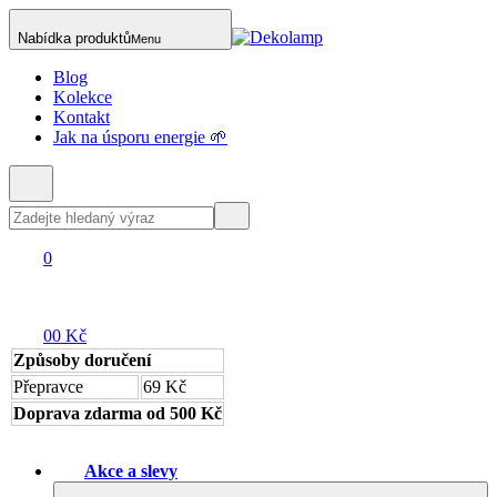
Nabídka produktů
Menu
Blog
Kolekce
Kontakt
Jak na úsporu energie 🌱
0
0
0 Kč
Způsoby doručení
Přepravce
69 Kč
Doprava zdarma od 500 Kč
Akce a slevy