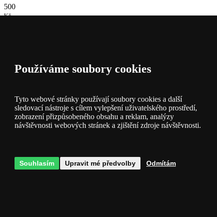
500
Kč
Doprava
zdarma
50
Používáme soubory cookies
Tisíc
Druhů zboží
500
Tyto webové stránky používají soubory cookies a další
sledovací nástroje s cílem vylepšení uživatelského prostředí,
Tisíc
zobrazení přizpůsobeného obsahu a reklam, analýzy
Svítidel
návštěvnosti webových stránek a zjištění zdroje návštěvnosti.
skladem
Souhlasím
Upravit mé předvolby
Odmítám
Popis a