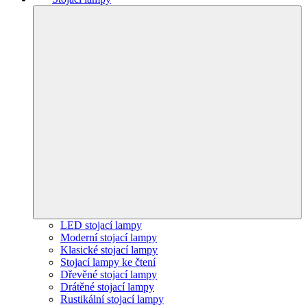
LED stojací lampy
Moderní stojací lampy
Klasické stojací lampy
Stojací lampy ke čtení
Dřevěné stojací lampy
Drátěné stojací lampy
Rustikální stojací lampy