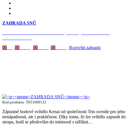
ZAHRADA SNŮ
Časově omezená
sleva 20 % na objednávky nad 10.000 Kč
s kódem:
VIP20
00
Dny
00
Hodiny
00
Minuty
00
Vteřiny
Rozsvítit zahradu
Kód produktu: T651600132
Zápustné bodové svítidlo Kenai od společnosti Trio oceníte pro jeho
nenápadnosti, ale i praktičnost. Díky tomu, že lze svítidlo zapustit do
stropu, hodí se především do místností s nižšími…