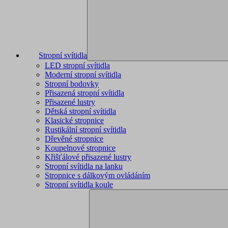
Stropní svítidla
LED stropní svítidla
Moderní stropní svítidla
Stropní bodovky
Přisazená stropní svítidla
Přisazené lustry
Dětská stropní svítidla
Klasické stropnice
Rustikální stropní svítidla
Dřevěné stropnice
Koupelnové stropnice
Křišťálové přisazené lustry
Stropní svítidla na lanku
Stropnice s dálkovým ovládáním
Stropní svítidla koule