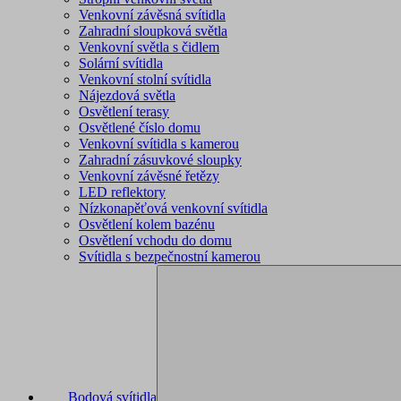
Venkovní závěsná svítidla
Zahradní sloupková světla
Venkovní světla s čidlem
Solární svítidla
Venkovní stolní svítidla
Nájezdová světla
Osvětlení terasy
Osvětlené číslo domu
Venkovní svítidla s kamerou
Zahradní zásuvkové sloupky
Venkovní závěsné řetězy
LED reflektory
Nízkonapěťová venkovní svítidla
Osvětlení kolem bazénu
Osvětlení vchodu do domu
Svítidla s bezpečnostní kamerou
Bodová svítidla