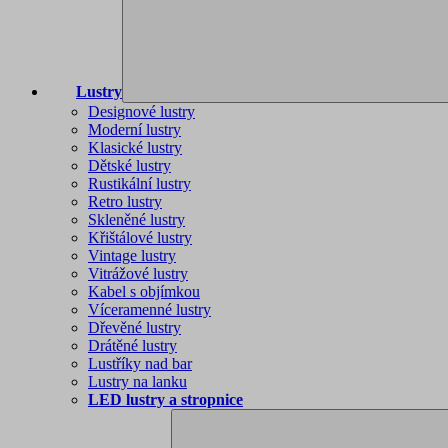
Lustry
Designové lustry
Moderní lustry
Klasické lustry
Dětské lustry
Rustikální lustry
Retro lustry
Skleněné lustry
Křištálové lustry
Vintage lustry
Vitrážové lustry
Kabel s objímkou
Víceramenné lustry
Dřevěné lustry
Drátěné lustry
Lustříky nad bar
Lustry na lanku
LED lustry a stropnice