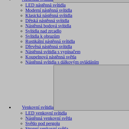
LED nástěnná svítidla
Moderní nástěnná svítidla
Klasická nástěnná svítidla
Dětská nástěnná svítidla
Nástěnná bodová svítidla
Svítidla nad zrcadlo
Svítidla k obrazům
Rustikální nástěnná svítidla
Dřevěná nástěnná svítidla
Nástěnná svítidla s vypínačem
Koupelnová nástěnná světla
Nástěnná svítidla s dálkovým ovládáním
Venkovní svítidla
LED venkovní svítidla
Nástěnná venkovní světla
Světlo pod pergolu
Stropní venkovní světla