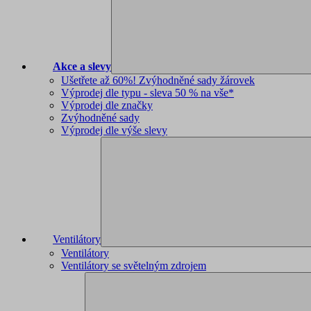
Akce a slevy
Ušetřete až 60%! Zvýhodněné sady žárovek
Výprodej dle typu - sleva 50 % na vše*
Výprodej dle značky
Zvýhodněné sady
Výprodej dle výše slevy
Ventilátory
Ventilátory
Ventilátory se světelným zdrojem