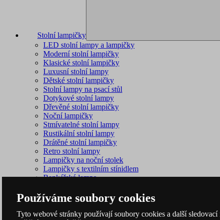
Stolní lampičky
LED stolní lampy a lampičky
Moderní stolní lampičky
Klasické stolní lampičky
Luxusní stolní lampy
Dětské stolní lampičky
Stolní lampy na psací stůl
Dotykové stolní lampy
Dřevěné stolní lampičky
Noční lampičky
Stmívatelné stolní lampy
Rustikální stolní lampy
Drátěné stolní lampičky
Retro stolní lampy
Lampičky na noční stolek
Lampičky s textilním stínidlem
Bankéřská lampa
Lampa do zásuvky
Používáme soubory cookies
Tyto webové stránky používají soubory cookies a další sledovací 