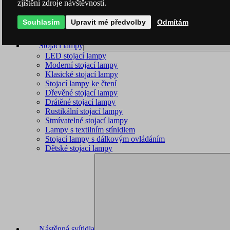
zjištění zdroje návštěvnosti.
Souhlasím
Upravit mé předvolby
Odmítám
Stojací lampy
LED stojací lampy
Moderní stojací lampy
Klasické stojací lampy
Stojací lampy ke čtení
Dřevěné stojací lampy
Drátěné stojací lampy
Rustikální stojací lampy
Stmívatelné stojací lampy
Lampy s textilním stínidlem
Stojací lampy s dálkovým ovládáním
Dětské stojací lampy
Nástěnná svítidla