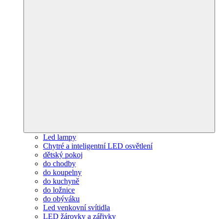
Led lampy
Chytré a inteligentní LED osvětlení
dětský pokoj
do chodby
do koupelny
do kuchyně
do ložnice
do obýváku
Led venkovní svítidla
LED žárovky a zářivky