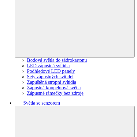
Bodová světla do sádrokartonu
LED zápustná svítidla
Podhledové LED panely
Sety zápustných svítidel
Zapuštěná stropní svítidla
Zápustná koupelnová světla
Zápustné rámečky bez zdroje
Světla se senzorem