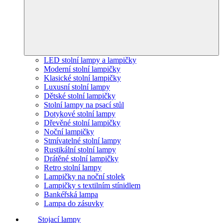
LED stolní lampy a lampičky
Moderní stolní lampičky
Klasické stolní lampičky
Luxusní stolní lampy
Dětské stolní lampičky
Stolní lampy na psací stůl
Dotykové stolní lampy
Dřevěné stolní lampičky
Noční lampičky
Stmívatelné stolní lampy
Rustikální stolní lampy
Drátěné stolní lampičky
Retro stolní lampy
Lampičky na noční stolek
Lampičky s textilním stínidlem
Bankéřská lampa
Lampa do zásuvky
Stojací lampy