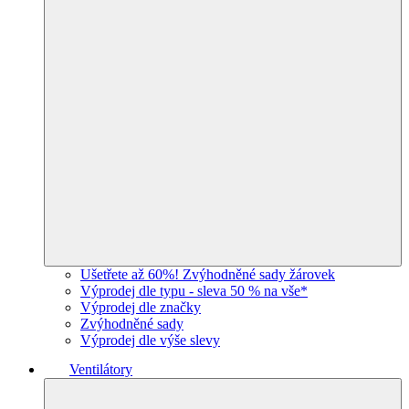
Ušetřete až 60%! Zvýhodněné sady žárovek
Výprodej dle typu - sleva 50 % na vše*
Výprodej dle značky
Zvýhodněné sady
Výprodej dle výše slevy
Ventilátory