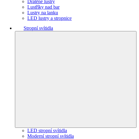
Drátěné lustry
Lustříky nad bar
Lustry na lanku
LED lustry a stropnice
Stropní svítidla
LED stropní svítidla
Moderní stropní svítidla