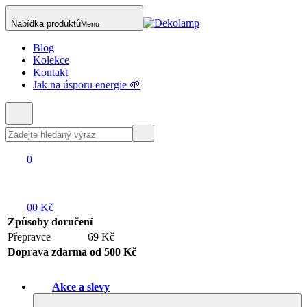
Nabídka produktů
Menu
Blog
Kolekce
Kontakt
Jak na úsporu energie 🌱
0
0
0 Kč
Způsoby doručení
Přepravce
69 Kč
Doprava zdarma od 500 Kč
Akce a slevy