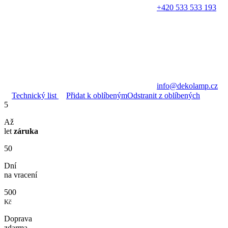
+420 533 533 193
info@dekolamp.cz
Technický list
Přidat k oblíbeným
Odstranit z oblíbených
5
Až
let
záruka
50
Dní
na vracení
500
Kč
Doprava
zdarma