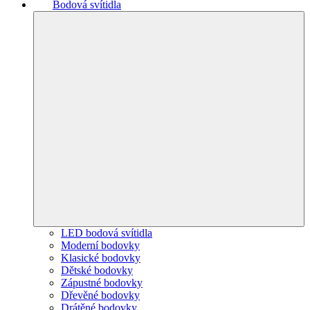
Bodová svítidla
LED bodová svítidla
Moderní bodovky
Klasické bodovky
Dětské bodovky
Zápustné bodovky
Dřevěné bodovky
Drátěné bodovky