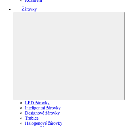
Rozšíření
Žárovky
LED žárovky
Inteligentní žárovky
Designové žárovky
Trubice
Halogenové žárovky