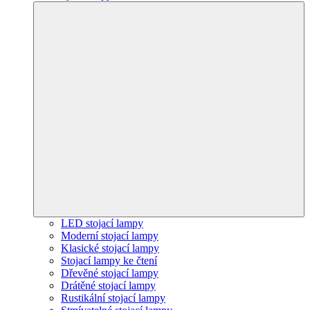
LED stojací lampy
Moderní stojací lampy
Klasické stojací lampy
Stojací lampy ke čtení
Dřevěné stojací lampy
Drátěné stojací lampy
Rustikální stojací lampy