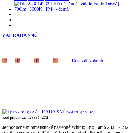
ZAHRADA SNŮ
Časově omezená
sleva 20 % na objednávky nad 10.000 Kč
s kódem:
VIP20
00
Dny
00
Hodiny
00
Minuty
00
Vteřiny
Rozsvítit zahradu
Kód produktu: T283814232
Jednoduché minimalistické nástěnné svítidlo Trio Fabio 283814232
se díky svému krytí IP44 , jež ho chrání před vlhkostí a prachem,