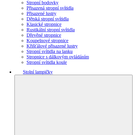
Stropní bodovky
Přisazená stropní svítidla
Přisazené lustry
Dětská stropní svítidla
Klasické stropnice
Rustikální stropní svítidla
Dřevěné stropnice
Koupelnové stropnice
Křišťálové přisazené lustry
Stropní svítidla na lanku
Stropnice s dálkovým ovládáním
Stropní svítidla koule
Stolní lampičky