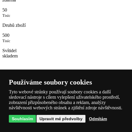
50
Tisíc
Druhů zboží
500
Tisíc
Svítidel
skladem
Používáme soubory cookies
Tyto webové stránky používají soubory cookies a další
sledovací nástroje s cílem vylepšení uživatelského prostředí,
zobrazení přizpůsobeného obsahu a reklam, analýzy
Popis a
návštěvnosti webových stránek a zjištění zdroje návštěvnosti.
parametry
Souhlasím
Upravit mé předvolby
Odmítám