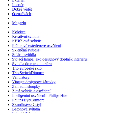
Exteriér
Interiér
Dobré vědět
O značkách
Magazín
Kolekce
Kreativní svítidla
Křišťálová svítidla
Prémiové exteriérové osvětlení
Skleněná svítidla
Solární svítidla
Stojací lampa jako designový doplněk interiéru
Svítidla do retro interiéru
Trio evropské sklo
Trio SwitchDimmer
Ventilátory
Vintage designové žárovky
Zahradní sloupky
Zlatá svítidla a osvětlení
Inteligentní osvětlení - Philips Hue
Philips EyeComfort
Skandinávský styl
Betonová svítidla