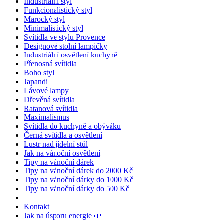
Industriální styl
Funkcionalistický styl
Marocký styl
Minimalistický styl
Svítidla ve stylu Provence
Designové stolní lampičky
Industriální osvětlení kuchyně
Přenosná svítidla
Boho styl
Japandi
Lávové lampy
Dřevěná svítidla
Ratanová svítidla
Maximalismus
Svítidla do kuchyně a obýváku
Černá svítidla a osvětlení
Lustr nad jídelní stůl
Jak na vánoční osvětlení
Tipy na vánoční dárek
Tipy na vánoční dárek do 2000 Kč
Tipy na vánoční dárky do 1000 Kč
Tipy na vánoční dárky do 500 Kč
Kontakt
Jak na úsporu energie 🌱