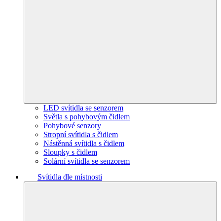
LED svítidla se senzorem
Světla s pohybovým čidlem
Pohybové senzory
Stropní svítidla s čidlem
Nástěnná svítidla s čidlem
Sloupky s čidlem
Solární svítidla se senzorem
Svítidla dle místnosti