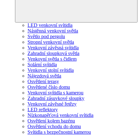
LED venkovní svítidla
Nástěnná venkovní světla
Světlo pod pergolu
Stropní venkovní světla
Venkovní závěsná svítidla
Zahradní sloupková světla
Venkovní světla s čidlem
Solární svítidla
Venkovní stolní svítidla
Nájezdová světla
Osvětlení terasy
Osvětlené číslo domu
Venkovní svítidla s kamerou
Zahradní zásuvkové sloupky
Venkovní závěsné řetězy
LED reflektory
Nízkonapěťová venkovní svítidla
Osvětlení kolem bazénu
Osvětlení vchodu do domu
Svítidla s bezpečnostní kamerou