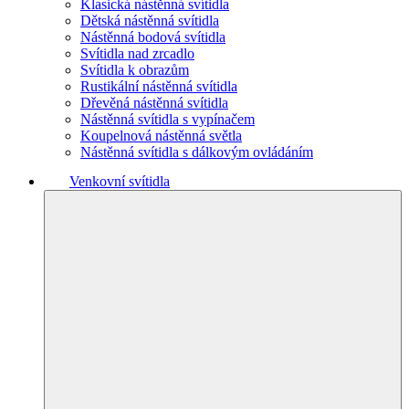
Klasická nástěnná svítidla
Dětská nástěnná svítidla
Nástěnná bodová svítidla
Svítidla nad zrcadlo
Svítidla k obrazům
Rustikální nástěnná svítidla
Dřevěná nástěnná svítidla
Nástěnná svítidla s vypínačem
Koupelnová nástěnná světla
Nástěnná svítidla s dálkovým ovládáním
Venkovní svítidla