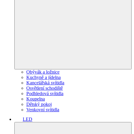
Obývák a ložnice
Kuchyně a jídelna
Kancelářská svítidla
Osvětlení schodiště
Podhledová svítidla
Koupelna
Dětský pokoj
Venkovní svítidla
LED