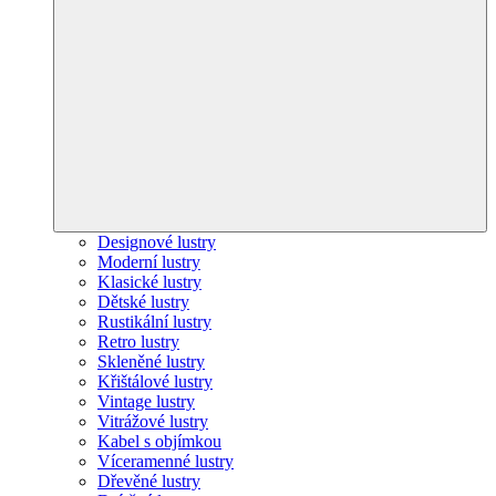
Designové lustry
Moderní lustry
Klasické lustry
Dětské lustry
Rustikální lustry
Retro lustry
Skleněné lustry
Křištálové lustry
Vintage lustry
Vitrážové lustry
Kabel s objímkou
Víceramenné lustry
Dřevěné lustry