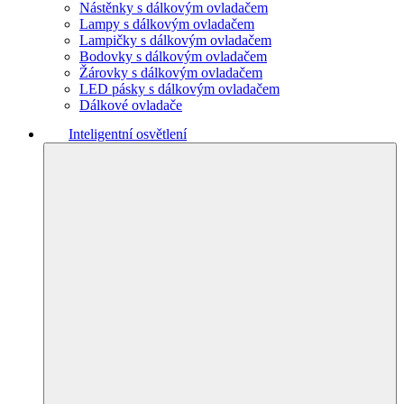
Nástěnky s dálkovým ovladačem
Lampy s dálkovým ovladačem
Lampičky s dálkovým ovladačem
Bodovky s dálkovým ovladačem
Žárovky s dálkovým ovladačem
LED pásky s dálkovým ovladačem
Dálkové ovladače
Inteligentní osvětlení