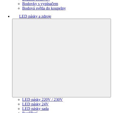
Bodovky s vypínačem
Bodová světla do koupelny
LED pásky a zdroje
LED pásky 220V / 230V
LED pásky 24V
LED pásky sada