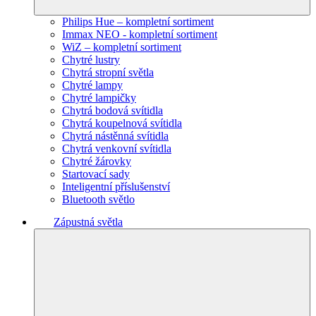
Philips Hue – kompletní sortiment
Immax NEO - kompletní sortiment
WiZ – kompletní sortiment
Chytré lustry
Chytrá stropní světla
Chytré lampy
Chytré lampičky
Chytrá bodová svítidla
Chytrá koupelnová svítidla
Chytrá nástěnná svítidla
Chytrá venkovní svítidla
Chytré žárovky
Startovací sady
Inteligentní příslušenství
Bluetooth světlo
Zápustná světla