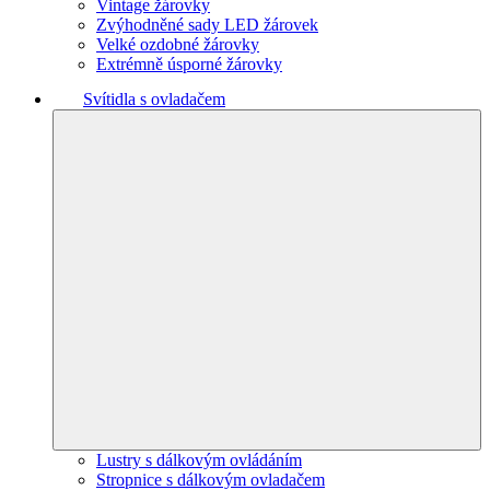
Vintage žárovky
Zvýhodněné sady LED žárovek
Velké ozdobné žárovky
Extrémně úsporné žárovky
Svítidla s ovladačem
Lustry s dálkovým ovládáním
Stropnice s dálkovým ovladačem