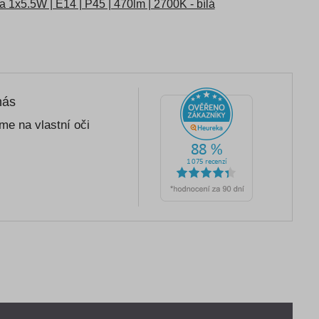
1x5.5W | E14 | P45 | 470lm | 2700K - bílá
nás
me na vlastní oči