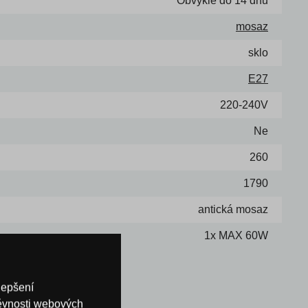
Obvykle do 14 dnů
mosaz
sklo
E27
220-240V
Ne
260
1790
antická mosaz
1x MAX 60W
lepšení
těvnosti webových