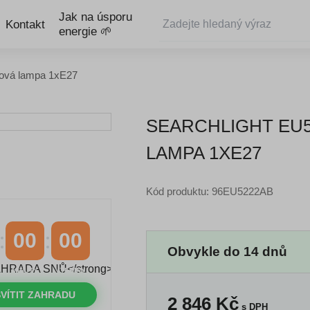
Jak na úsporu
Kontakt
energie 🌱
nová lampa 1xE27
SEARCHLIGHT EU5
LAMPA 1XE27
Kód produktu: 96EU5222AB
00
00
Obvykle do 14 dnů
MINUTY
VTEŘINY
VÍTIT ZAHRADU
2 846
Kč
s DPH