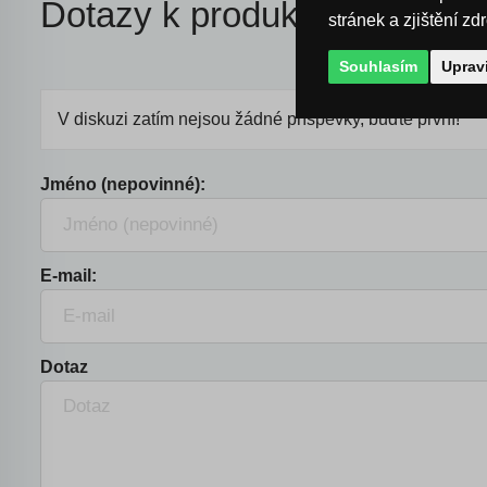
Dotazy k produktu
stránek a zjištění zd
Souhlasím
Uprav
V diskuzi zatím nejsou žádné příspěvky, buďte první!
Jméno (nepovinné):
E-mail:
Dotaz