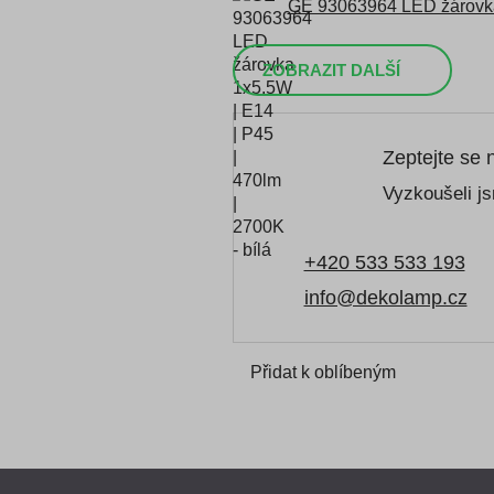
GE 93063964 LED žárovka 
ZOBRAZIT DALŠÍ
Zeptejte se 
Vyzkoušeli js
+420 533 533 193
info@dekolamp.cz
Přidat k oblíbeným