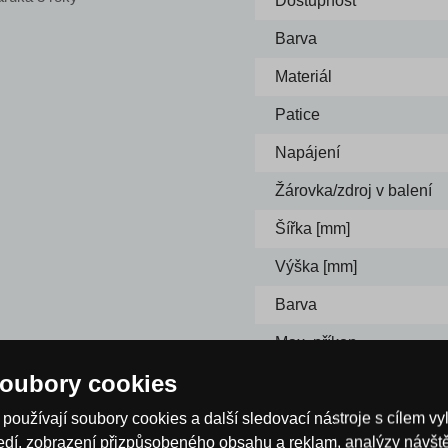
Dostupnost
Barva
Materiál
Patice
Napájení
Žárovka/zdroj v balení
Šířka [mm]
Výška [mm]
Barva
Max. příkon
oubory cookies
používají soubory cookies a další sledovací nástroje s cílem vy
ředí, zobrazení přizpůsobeného obsahu a reklam, analýzy návš