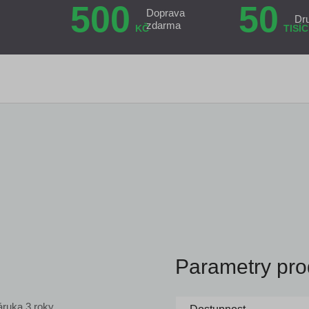
500
50
Doprava
Dr
zdarma
KČ
TISÍC
Parametry pro
áruka 3 roky