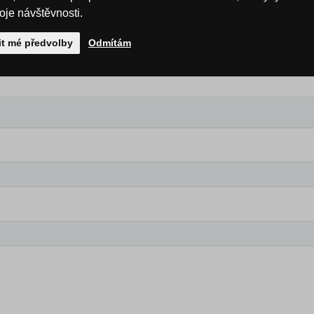
roje návštěvnosti.
it mé předvolby
Odmítám