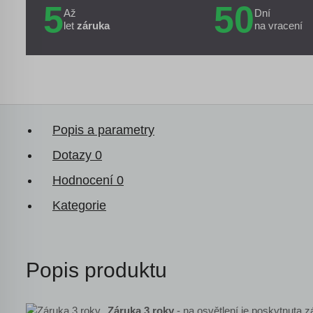
5
50
Až
Dní
let
záruka
na vracení
Popis a parametry
Dotazy
0
Hodnocení
0
Kategorie
Popis produktu
Záruka 3 roky
- na osvětlení je poskytnuta z