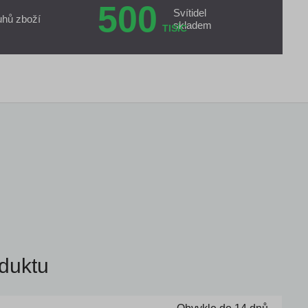
500
Svítidel
uhů zboží
skladem
TISÍC
duktu