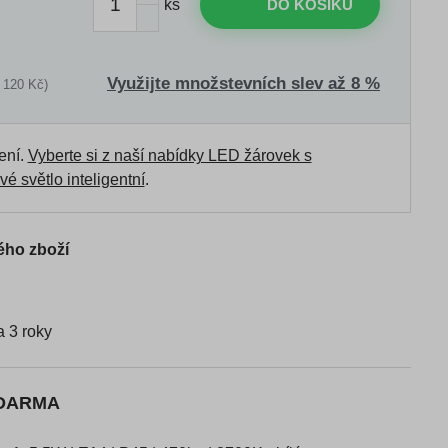
ks
DO KOŠÍKU
Využijte množstevních slev až 8 %
 120 Kč)
ení.
Vyberte si z naší nabídky LED žárovek s
vé světlo inteligentní
.
ého zboží
 3 roky
ZDARMA