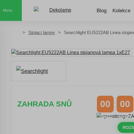
Blog
Kolekce
Menu
Stojací lampy
Searchlight EU5222AB Linea stoja
00
00
ZAHRADA SNŮ
DNY
HODINY
Časově omezená
sleva 20 % na
objednávky nad 10.000 Kč
ROZS
s kódem:
VIP20